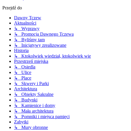
Przejdź do
Dawny Tczew
Aktualności
↳ Wyprawy
↳ Promocja Dawnego Tczewa
↳ Byliśmy tam
↳ Inicjatywy zrealizowane
Historia
↳ Ktokolwiek wiedział, ktokolwiek wie
Przestrzeń miejska
↳ Osiedla
↳ Ulice
↳ Place
↳ Skwery i Parki
Architektura
↳ Obiekty Sakralne
↳ Budynki
↳ Kamienice i domy
↳ Mała architektura
↳ Pomniki i miejsca pamięci
Zabytki
↳ Mury obronne