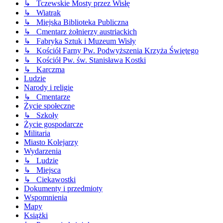
↳ Tczewskie Mosty przez Wisłę
↳ Wiatrak
↳ Miejska Biblioteka Publiczna
↳ Cmentarz żołnierzy austriackich
↳ Fabryka Sztuk i Muzeum Wisły
↳ Kościół Farny Pw. Podwyższenia Krzyża Świętego
↳ Kościół Pw. św. Stanisława Kostki
↳ Karczma
Ludzie
Narody i religie
↳ Cmentarze
Życie społeczne
↳ Szkoły
Życie gospodarcze
Militaria
Miasto Kolejarzy
Wydarzenia
↳ Ludzie
↳ Miejsca
↳ Ciekawostki
Dokumenty i przedmioty
Wspomnienia
Mapy
Książki