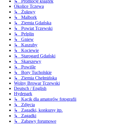
↳ Promocje książek
Okolice Tczewa
↳ Żuławy
↳ Malbork
↳ Ziemia Gdańska
↳ Powiat Tczewski
↳ Pelplin
↳ Gniew
↳ Kaszuby
↳ Kociewie
↳ Starogard Gdański
↳ Skarszewy
↳ Powiśle
↳ Bory Tucholskie
↳ Ziemia Chełmińska
Wolny Browar Tczewski
Deutsch / English
Hydepark
↳ Kącik dla amatorów fotografii
↳ Zdjęcia
↳ Zagadki, konkursy itp.
↳ Zagadki
↳ Zabawy forumowe