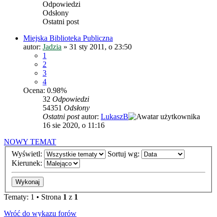
Odpowiedzi
Odsłony
Ostatni post
Miejska Biblioteka Publiczna
autor:
Jadzia
»
31 sty 2011, o 23:50
1
2
3
4
Ocena: 0.98%
32
Odpowiedzi
54351
Odsłony
Ostatni post
autor:
LukaszB
16 sie 2020, o 11:16
NOWY TEMAT
Wyświetl:
Sortuj wg:
Kierunek:
Tematy: 1 • Strona
1
z
1
Wróć do wykazu forów