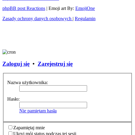
phpBB post Reactions
| Emoji art By:
EmojiOne
Zasady ochrony danych osobowych
|
Regulamin
Zaloguj się
•
Zarejestruj się
Nazwa użytkownika:
Hasło:
Nie pamiętam hasła
Zapamiętaj mnie
Ukryj mój status podczas tej sesji