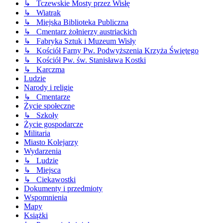
↳ Tczewskie Mosty przez Wisłę
↳ Wiatrak
↳ Miejska Biblioteka Publiczna
↳ Cmentarz żołnierzy austriackich
↳ Fabryka Sztuk i Muzeum Wisły
↳ Kościół Farny Pw. Podwyższenia Krzyża Świętego
↳ Kościół Pw. św. Stanisława Kostki
↳ Karczma
Ludzie
Narody i religie
↳ Cmentarze
Życie społeczne
↳ Szkoły
Życie gospodarcze
Militaria
Miasto Kolejarzy
Wydarzenia
↳ Ludzie
↳ Miejsca
↳ Ciekawostki
Dokumenty i przedmioty
Wspomnienia
Mapy
Książki