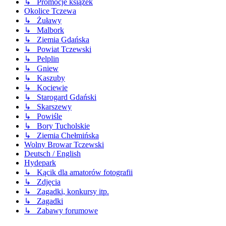
↳ Promocje książek
Okolice Tczewa
↳ Żuławy
↳ Malbork
↳ Ziemia Gdańska
↳ Powiat Tczewski
↳ Pelplin
↳ Gniew
↳ Kaszuby
↳ Kociewie
↳ Starogard Gdański
↳ Skarszewy
↳ Powiśle
↳ Bory Tucholskie
↳ Ziemia Chełmińska
Wolny Browar Tczewski
Deutsch / English
Hydepark
↳ Kącik dla amatorów fotografii
↳ Zdjęcia
↳ Zagadki, konkursy itp.
↳ Zagadki
↳ Zabawy forumowe