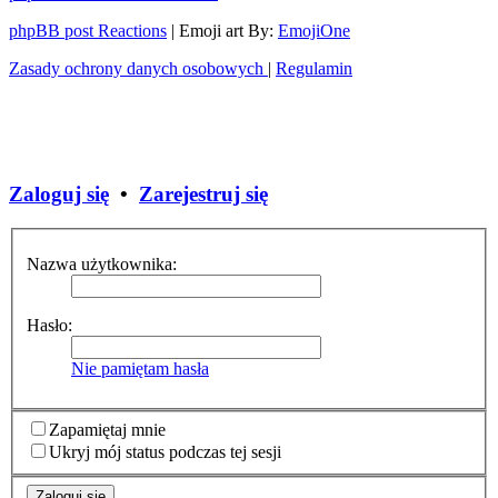
phpBB post Reactions
| Emoji art By:
EmojiOne
Zasady ochrony danych osobowych
|
Regulamin
Zaloguj się
•
Zarejestruj się
Nazwa użytkownika:
Hasło:
Nie pamiętam hasła
Zapamiętaj mnie
Ukryj mój status podczas tej sesji