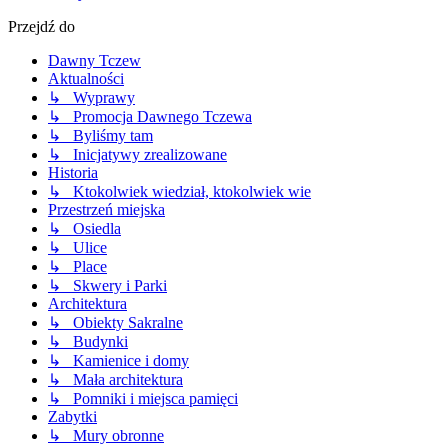
Przejdź do
Dawny Tczew
Aktualności
↳ Wyprawy
↳ Promocja Dawnego Tczewa
↳ Byliśmy tam
↳ Inicjatywy zrealizowane
Historia
↳ Ktokolwiek wiedział, ktokolwiek wie
Przestrzeń miejska
↳ Osiedla
↳ Ulice
↳ Place
↳ Skwery i Parki
Architektura
↳ Obiekty Sakralne
↳ Budynki
↳ Kamienice i domy
↳ Mała architektura
↳ Pomniki i miejsca pamięci
Zabytki
↳ Mury obronne