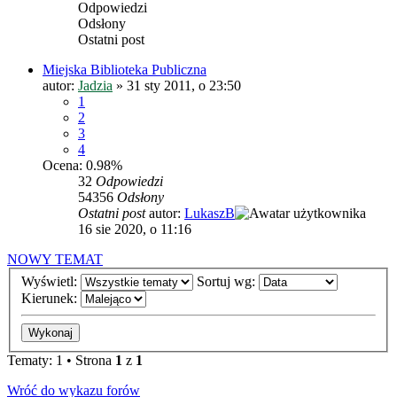
Odpowiedzi
Odsłony
Ostatni post
Miejska Biblioteka Publiczna
autor:
Jadzia
»
31 sty 2011, o 23:50
1
2
3
4
Ocena: 0.98%
32
Odpowiedzi
54356
Odsłony
Ostatni post
autor:
LukaszB
16 sie 2020, o 11:16
NOWY TEMAT
Wyświetl:
Sortuj wg:
Kierunek:
Tematy: 1 • Strona
1
z
1
Wróć do wykazu forów