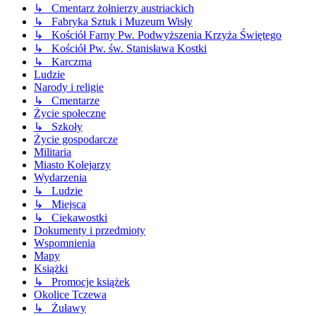
↳ Cmentarz żołnierzy austriackich
↳ Fabryka Sztuk i Muzeum Wisły
↳ Kościół Farny Pw. Podwyższenia Krzyża Świętego
↳ Kościół Pw. św. Stanisława Kostki
↳ Karczma
Ludzie
Narody i religie
↳ Cmentarze
Życie społeczne
↳ Szkoły
Życie gospodarcze
Militaria
Miasto Kolejarzy
Wydarzenia
↳ Ludzie
↳ Miejsca
↳ Ciekawostki
Dokumenty i przedmioty
Wspomnienia
Mapy
Książki
↳ Promocje książek
Okolice Tczewa
↳ Żuławy