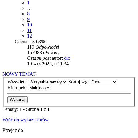
1
…
8
9
10
11
12
Ocena: 18.63%
119
Odpowiedzi
157983
Odsłony
Ostatni post
autor:
dic
19 wrz 2025, o 11:34
NOWY TEMAT
Wyświetl:
Sortuj wg:
Kierunek:
Tematy: 1 • Strona
1
z
1
Wróć do wykazu forów
Przejdź do