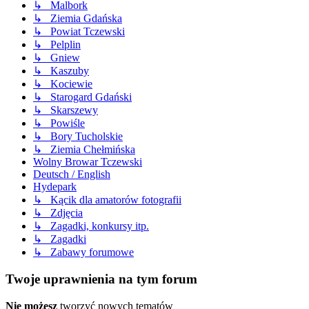
↳ Malbork
↳ Ziemia Gdańska
↳ Powiat Tczewski
↳ Pelplin
↳ Gniew
↳ Kaszuby
↳ Kociewie
↳ Starogard Gdański
↳ Skarszewy
↳ Powiśle
↳ Bory Tucholskie
↳ Ziemia Chełmińska
Wolny Browar Tczewski
Deutsch / English
Hydepark
↳ Kącik dla amatorów fotografii
↳ Zdjęcia
↳ Zagadki, konkursy itp.
↳ Zagadki
↳ Zabawy forumowe
Twoje uprawnienia na tym forum
Nie możesz
tworzyć nowych tematów