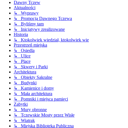
Dawny Tczew
Aktualności
↳ Wyprawy
↳ Promocja Dawnego Tczewa
↳ Byliśmy tam
↳ Inicjatywy zrealizowane
Historia
↳ Ktokolwiek wiedział, ktokolwiek wie
Przestrzeń miejska
↳ Osiedla
↳ Ulice
↳ Place
↳ Skwery i Parki
Architektura
↳ Obiekty Sakralne
↳ Budynki
↳ Kamienice i domy
↳ Mała architektura
↳ Pomniki i miejsca pamięci
Zabytki
↳ Mury obronne
↳ Tczewskie Mosty przez Wisłę
↳ Wiatrak
↳ Miejska Biblioteka Publiczna