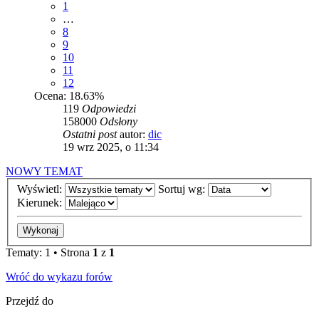
1
…
8
9
10
11
12
Ocena: 18.63%
119
Odpowiedzi
158000
Odsłony
Ostatni post
autor:
dic
19 wrz 2025, o 11:34
NOWY TEMAT
Wyświetl:
Sortuj wg:
Kierunek:
Tematy: 1 • Strona
1
z
1
Wróć do wykazu forów
Przejdź do