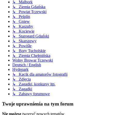
↳ Malbork
↳ Ziemia Gdańska
↳ Powiat Tczewski
↳ Pelplin
↳ Gniew
↳ Kaszuby
↳ Kociewie
↳ Starogard Gdański
↳ Skarszewy
↳ Powiśle
↳ Bory Tucholskie
↳ Ziemia Chełmińska
Wolny Browar Tczewski
Deutsch / English
Hydepark
↳ Kącik dla amatorów fotografii
↳ Zdjęcia
↳ Zagadki, konkursy itp.
↳ Zagadki
↳ Zabawy forumowe
Twoje uprawnienia na tym forum
Nie możesz
tworzyć nowych tematów