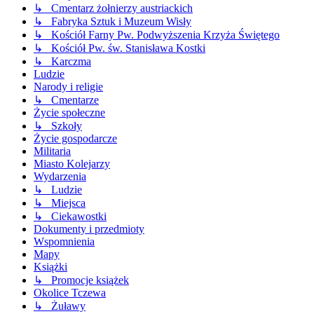
↳ Cmentarz żołnierzy austriackich
↳ Fabryka Sztuk i Muzeum Wisły
↳ Kościół Farny Pw. Podwyższenia Krzyża Świętego
↳ Kościół Pw. św. Stanisława Kostki
↳ Karczma
Ludzie
Narody i religie
↳ Cmentarze
Życie społeczne
↳ Szkoły
Życie gospodarcze
Militaria
Miasto Kolejarzy
Wydarzenia
↳ Ludzie
↳ Miejsca
↳ Ciekawostki
Dokumenty i przedmioty
Wspomnienia
Mapy
Książki
↳ Promocje książek
Okolice Tczewa
↳ Żuławy