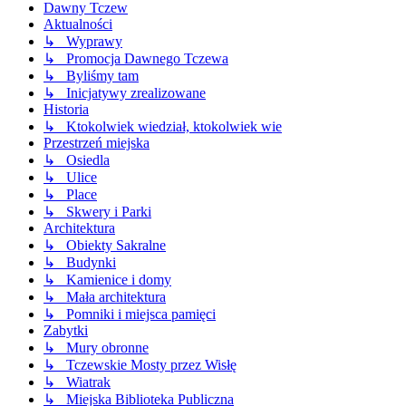
Dawny Tczew
Aktualności
↳ Wyprawy
↳ Promocja Dawnego Tczewa
↳ Byliśmy tam
↳ Inicjatywy zrealizowane
Historia
↳ Ktokolwiek wiedział, ktokolwiek wie
Przestrzeń miejska
↳ Osiedla
↳ Ulice
↳ Place
↳ Skwery i Parki
Architektura
↳ Obiekty Sakralne
↳ Budynki
↳ Kamienice i domy
↳ Mała architektura
↳ Pomniki i miejsca pamięci
Zabytki
↳ Mury obronne
↳ Tczewskie Mosty przez Wisłę
↳ Wiatrak
↳ Miejska Biblioteka Publiczna