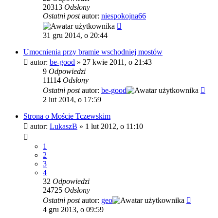
20313
Odsłony
Ostatni post
autor:
niespokojna66
31 gru 2014, o 20:44
Umocnienia przy bramie wschodniej mostów
autor:
be-good
»
27 kwie 2011, o 21:43
9
Odpowiedzi
11114
Odsłony
Ostatni post
autor:
be-good
2 lut 2014, o 17:59
Strona o Moście Tczewskim
autor:
LukaszB
»
1 lut 2012, o 11:10
1
2
3
4
32
Odpowiedzi
24725
Odsłony
Ostatni post
autor:
geo
4 gru 2013, o 09:59