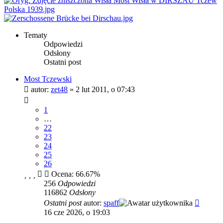
Tematy
Odpowiedzi
Odsłony
Ostatni post
Most Tczewski
autor:
zet48
»
2 lut 2011, o 07:43
1
…
22
23
24
25
26
Ocena: 66.67%
256
Odpowiedzi
116862
Odsłony
Ostatni post
autor:
spaff
16 cze 2026, o 19:03