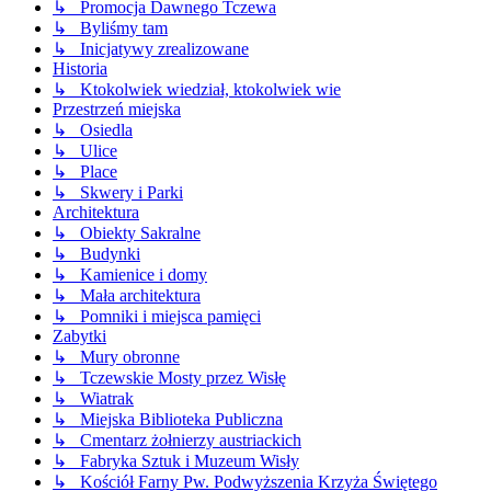
↳ Promocja Dawnego Tczewa
↳ Byliśmy tam
↳ Inicjatywy zrealizowane
Historia
↳ Ktokolwiek wiedział, ktokolwiek wie
Przestrzeń miejska
↳ Osiedla
↳ Ulice
↳ Place
↳ Skwery i Parki
Architektura
↳ Obiekty Sakralne
↳ Budynki
↳ Kamienice i domy
↳ Mała architektura
↳ Pomniki i miejsca pamięci
Zabytki
↳ Mury obronne
↳ Tczewskie Mosty przez Wisłę
↳ Wiatrak
↳ Miejska Biblioteka Publiczna
↳ Cmentarz żołnierzy austriackich
↳ Fabryka Sztuk i Muzeum Wisły
↳ Kościół Farny Pw. Podwyższenia Krzyża Świętego