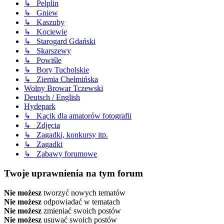
↳ Pelplin
↳ Gniew
↳ Kaszuby
↳ Kociewie
↳ Starogard Gdański
↳ Skarszewy
↳ Powiśle
↳ Bory Tucholskie
↳ Ziemia Chełmińska
Wolny Browar Tczewski
Deutsch / English
Hydepark
↳ Kącik dla amatorów fotografii
↳ Zdjęcia
↳ Zagadki, konkursy itp.
↳ Zagadki
↳ Zabawy forumowe
Twoje uprawnienia na tym forum
Nie możesz
tworzyć nowych tematów
Nie możesz
odpowiadać w tematach
Nie możesz
zmieniać swoich postów
Nie możesz
usuwać swoich postów