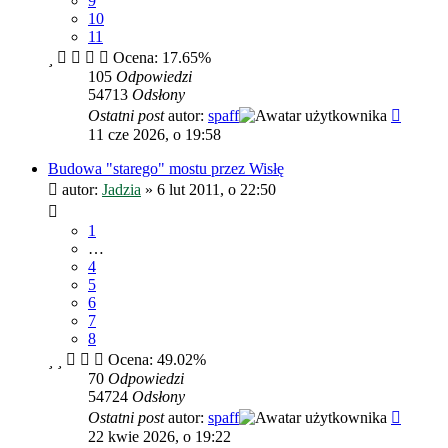
9
10
11
Ocena: 17.65%
105
Odpowiedzi
54713
Odsłony
Ostatni post
autor:
spaff
11 cze 2026, o 19:58
Budowa "starego" mostu przez Wisłę
autor:
Jadzia
»
6 lut 2011, o 22:50
1
…
4
5
6
7
8
Ocena: 49.02%
70
Odpowiedzi
54724
Odsłony
Ostatni post
autor:
spaff
22 kwie 2026, o 19:22