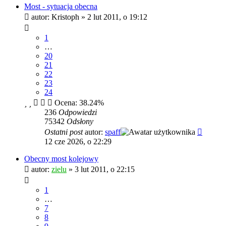
Most - sytuacja obecna
autor:
Kristoph
»
2 lut 2011, o 19:12
1
…
20
21
22
23
24
Ocena: 38.24%
236
Odpowiedzi
75342
Odsłony
Ostatni post
autor:
spaff
12 cze 2026, o 22:29
Obecny most kolejowy
autor:
zielu
»
3 lut 2011, o 22:15
1
…
7
8