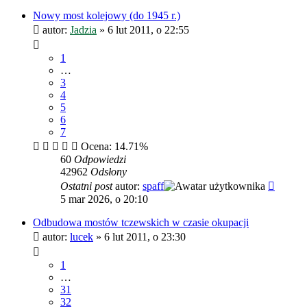
Nowy most kolejowy (do 1945 r.)
autor:
Jadzia
»
6 lut 2011, o 22:55
1
…
3
4
5
6
7
Ocena: 14.71%
60
Odpowiedzi
42962
Odsłony
Ostatni post
autor:
spaff
5 mar 2026, o 20:10
Odbudowa mostów tczewskich w czasie okupacji
autor:
lucek
»
6 lut 2011, o 23:30
1
…
31
32