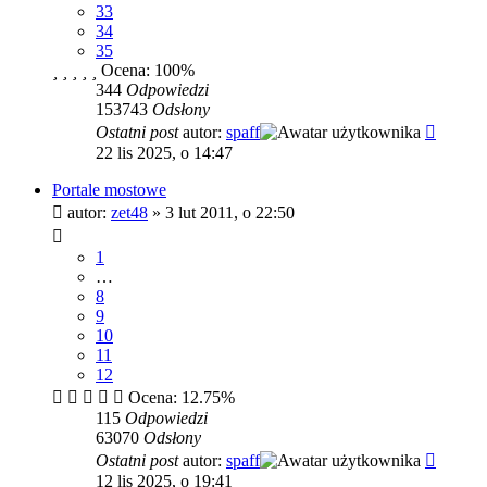
33
34
35
Ocena: 100%
344
Odpowiedzi
153743
Odsłony
Ostatni post
autor:
spaff
22 lis 2025, o 14:47
Portale mostowe
autor:
zet48
»
3 lut 2011, o 22:50
1
…
8
9
10
11
12
Ocena: 12.75%
115
Odpowiedzi
63070
Odsłony
Ostatni post
autor:
spaff
12 lis 2025, o 19:41