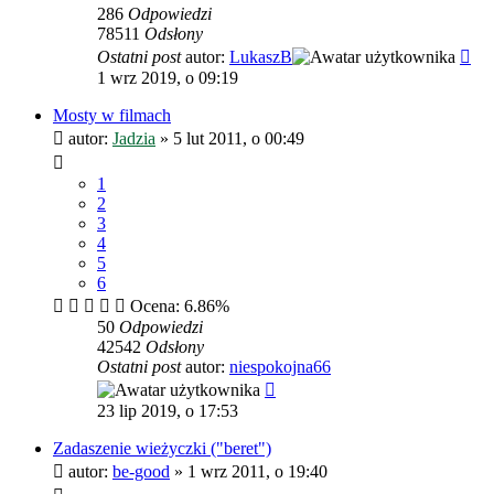
286
Odpowiedzi
78511
Odsłony
Ostatni post
autor:
LukaszB
1 wrz 2019, o 09:19
Mosty w filmach
autor:
Jadzia
»
5 lut 2011, o 00:49
1
2
3
4
5
6
Ocena: 6.86%
50
Odpowiedzi
42542
Odsłony
Ostatni post
autor:
niespokojna66
23 lip 2019, o 17:53
Zadaszenie wieżyczki ("beret")
autor:
be-good
»
1 wrz 2011, o 19:40