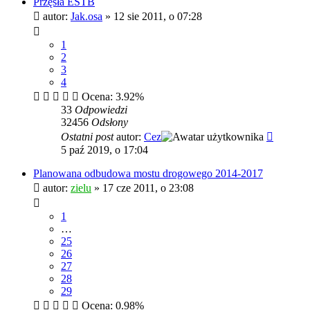
Przęsła ESTB
autor:
Jak.osa
»
12 sie 2011, o 07:28
1
2
3
4
Ocena: 3.92%
33
Odpowiedzi
32456
Odsłony
Ostatni post
autor:
Cez
5 paź 2019, o 17:04
Planowana odbudowa mostu drogowego 2014-2017
autor:
zielu
»
17 cze 2011, o 23:08
1
…
25
26
27
28
29
Ocena: 0.98%