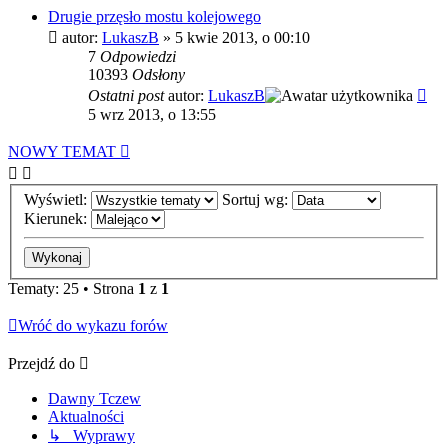
Drugie przęsło mostu kolejowego
autor:
LukaszB
»
5 kwie 2013, o 00:10
7
Odpowiedzi
10393
Odsłony
Ostatni post
autor:
LukaszB
5 wrz 2013, o 13:55
NOWY TEMAT
Wyświetl:
Sortuj wg:
Kierunek:
Tematy: 25 • Strona
1
z
1
Wróć do wykazu forów
Przejdź do
Dawny Tczew
Aktualności
↳ Wyprawy