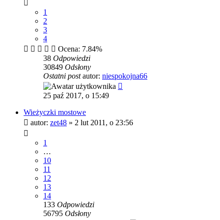
1
2
3
4
Ocena: 7.84%
38
Odpowiedzi
30849
Odsłony
Ostatni post
autor:
niespokojna66
25 paź 2017, o 15:49
Wieżyczki mostowe
autor:
zet48
»
2 lut 2011, o 23:56
1
…
10
11
12
13
14
133
Odpowiedzi
56795
Odsłony