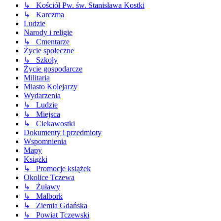
↳ Kościół Pw. św. Stanisława Kostki
↳ Karczma
Ludzie
Narody i religie
↳ Cmentarze
Życie społeczne
↳ Szkoły
Życie gospodarcze
Militaria
Miasto Kolejarzy
Wydarzenia
↳ Ludzie
↳ Miejsca
↳ Ciekawostki
Dokumenty i przedmioty
Wspomnienia
Mapy
Książki
↳ Promocje książek
Okolice Tczewa
↳ Żuławy
↳ Malbork
↳ Ziemia Gdańska
↳ Powiat Tczewski