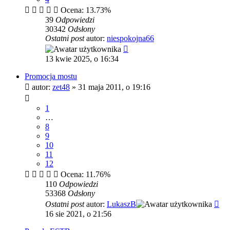
Ocena: 13.73%
39
Odpowiedzi
30342
Odsłony
Ostatni post
autor:
niespokojna66
13 kwie 2025, o 16:34
Promocja mostu
autor:
zet48
»
31 maja 2011, o 19:16
1
…
8
9
10
11
12
Ocena: 11.76%
110
Odpowiedzi
53368
Odsłony
Ostatni post
autor:
LukaszB
16 sie 2021, o 21:56