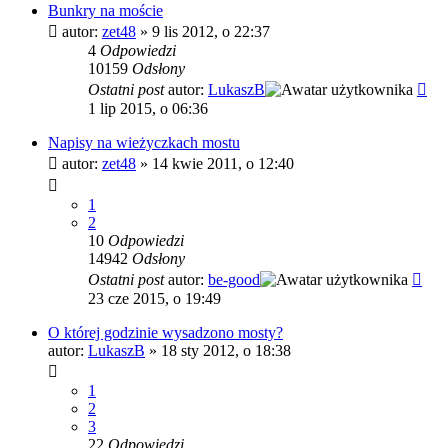
Bunkry na moście
autor:
zet48
»
9 lis 2012, o 22:37
4
Odpowiedzi
10159
Odsłony
Ostatni post
autor:
LukaszB
1 lip 2015, o 06:36
Napisy na wieżyczkach mostu
autor:
zet48
»
14 kwie 2011, o 12:40
1
2
10
Odpowiedzi
14942
Odsłony
Ostatni post
autor:
be-good
23 cze 2015, o 19:49
O której godzinie wysadzono mosty?
autor:
LukaszB
»
18 sty 2012, o 18:38
1
2
3
22
Odpowiedzi