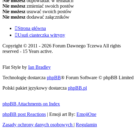
Nie możesz
odpowiadać w tematach
Nie możesz
zmieniać swoich postów
Nie możesz
usuwać swoich postów
Nie możesz
dodawać załączników
Strona główna
Usuń ciasteczka witryny
Copyright © 2011 - 2026 Forum Dawnego Tczewa All rights
reserved - 15 Years active.
Flat Style by
Ian Bradley
Technologię dostarcza
phpBB
® Forum Software © phpBB Limited
Polski pakiet językowy dostarcza
phpBB.pl
phpBB Attachments on Index
phpBB post Reactions
| Emoji art By:
EmojiOne
Zasady ochrony danych osobowych
|
Regulamin