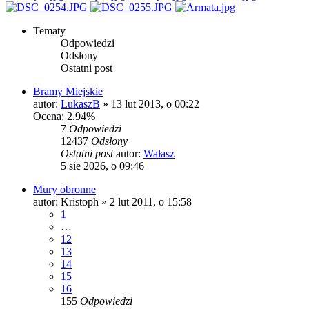
Tematy
Odpowiedzi
Odsłony
Ostatni post
Bramy Miejskie
autor:
LukaszB
»
13 lut 2013, o 00:22
Ocena: 2.94%
7
Odpowiedzi
12437
Odsłony
Ostatni post
autor:
Wałasz
5 sie 2026, o 09:46
Mury obronne
autor:
Kristoph
»
2 lut 2011, o 15:58
1
…
12
13
14
15
16
155
Odpowiedzi