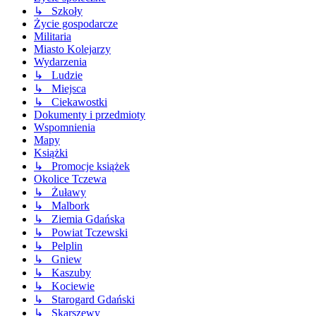
↳ Szkoły
Życie gospodarcze
Militaria
Miasto Kolejarzy
Wydarzenia
↳ Ludzie
↳ Miejsca
↳ Ciekawostki
Dokumenty i przedmioty
Wspomnienia
Mapy
Książki
↳ Promocje książek
Okolice Tczewa
↳ Żuławy
↳ Malbork
↳ Ziemia Gdańska
↳ Powiat Tczewski
↳ Pelplin
↳ Gniew
↳ Kaszuby
↳ Kociewie
↳ Starogard Gdański
↳ Skarszewy