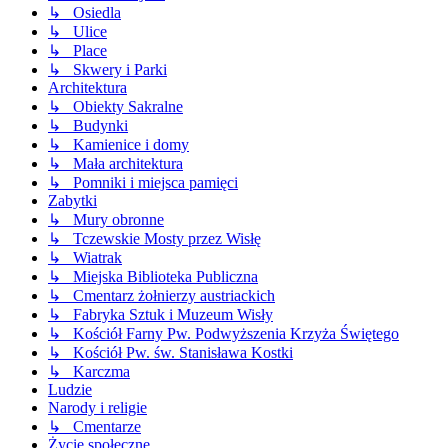
↳ Osiedla
↳ Ulice
↳ Place
↳ Skwery i Parki
Architektura
↳ Obiekty Sakralne
↳ Budynki
↳ Kamienice i domy
↳ Mała architektura
↳ Pomniki i miejsca pamięci
Zabytki
↳ Mury obronne
↳ Tczewskie Mosty przez Wisłę
↳ Wiatrak
↳ Miejska Biblioteka Publiczna
↳ Cmentarz żołnierzy austriackich
↳ Fabryka Sztuk i Muzeum Wisły
↳ Kościół Farny Pw. Podwyższenia Krzyża Świętego
↳ Kościół Pw. św. Stanisława Kostki
↳ Karczma
Ludzie
Narody i religie
↳ Cmentarze
Życie społeczne