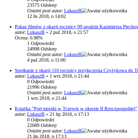
23575
Odsłony
Ostatni post
autor:
LukaszB
12 lis 2018, o 14:02
Pokaz filmów z okazji rocznicy 99 urodzin Kazimierza Piecho
autor:
LukaszB
»
2 paź 2018, o 21:57
Ocena: 0.98%
1
Odpowiedzi
24998
Odsłony
Ostatni post
autor:
LukaszB
4 paź 2018, o 11:00
Spotkanie z okazji 110 rocznicy przyłączenia Czyżykowa do 
autor:
LukaszB
»
1 wrz 2018, o 21:44
0
Odpowiedzi
21996
Odsłony
Ostatni post
autor:
LukaszB
1 wrz 2018, o 21:44
Książka "Port morski w Tczewie w okresie II Rzeczpospolitej"
autor:
LukaszB
»
21 lip 2018, o 17:13
0
Odpowiedzi
22689
Odsłony
Ostatni post
autor:
LukaszB
21 lip 2018, o 17:13