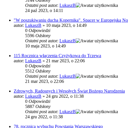
5144
Odsłony
Ostatni post
autor:
LukaszB
24 paź 2023, o 14:11
"W poszukiwaniu ducha Kopernika". Spacer w Europejską 
autor:
LukaszB
»
10 maja 2023, o 14:49
0
Odpowiedzi
5596
Odsłony
Ostatni post
autor:
LukaszB
10 maja 2023, o 14:49
115 Rocznica włączenia Czyżykowa do Tczewa
autor:
LukaszB
»
21 mar 2023, o 22:06
0
Odpowiedzi
5512
Odsłony
Ostatni post
autor:
LukaszB
21 mar 2023, o 22:06
Zdrowych, Radosnych i Wesołych Świąt Bożego Narodzenia
autor:
LukaszB
»
24 gru 2022, o 11:38
0
Odpowiedzi
5887
Odsłony
Ostatni post
autor:
LukaszB
24 gru 2022, o 11:38
78. rocznica wybuchu Powstania Warszawskiego