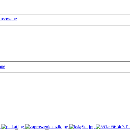
ansowane
ane