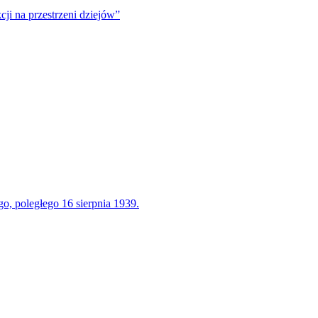
ji na przestrzeni dziejów”
o, poległego 16 sierpnia 1939.