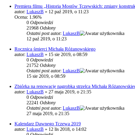
Premiera filmu „Historia Mostów Tczewskich: zmiany konstrukc
autor:
LukaszB
»
12 paź 2019, o 11:23
Ocena: 1.96%
0
Odpowiedzi
21968
Odsłony
Ostatni post
autor:
LukaszB
12 paź 2019, o 11:23
Rocznica śmierci Michała Różanowskiego
autor:
LukaszB
»
15 sie 2019, o 08:59
0
Odpowiedzi
21752
Odsłony
Ostatni post
autor:
LukaszB
15 sie 2019, o 08:59
Zbiórka na renowację nagrobka strzelca Michała Różanowskieg
autor:
LukaszB
»
27 maja 2019, o 21:35
0
Odpowiedzi
22241
Odsłony
Ostatni post
autor:
LukaszB
27 maja 2019, o 21:35
Kalendarz Dawnego Tczewa 2019
autor:
LukaszB
»
12 lis 2018, o 14:02
0
Odpowiedzi