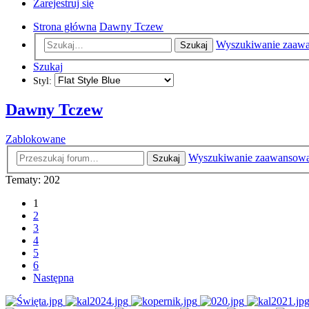
Zarejestruj się
Strona główna
Dawny Tczew
Wyszukiwanie zaaw
Szukaj
Szukaj
Styl:
Dawny Tczew
Zablokowane
Wyszukiwanie zaawansow
Szukaj
Tematy: 202
1
2
3
4
5
6
Następna