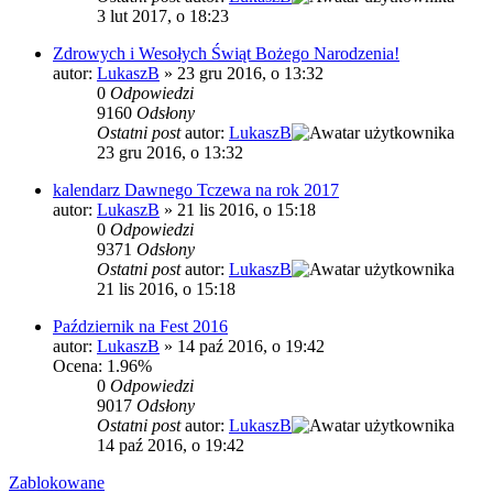
3 lut 2017, o 18:23
Zdrowych i Wesołych Świąt Bożego Narodzenia!
autor:
LukaszB
»
23 gru 2016, o 13:32
0
Odpowiedzi
9160
Odsłony
Ostatni post
autor:
LukaszB
23 gru 2016, o 13:32
kalendarz Dawnego Tczewa na rok 2017
autor:
LukaszB
»
21 lis 2016, o 15:18
0
Odpowiedzi
9371
Odsłony
Ostatni post
autor:
LukaszB
21 lis 2016, o 15:18
Październik na Fest 2016
autor:
LukaszB
»
14 paź 2016, o 19:42
Ocena: 1.96%
0
Odpowiedzi
9017
Odsłony
Ostatni post
autor:
LukaszB
14 paź 2016, o 19:42
Zablokowane