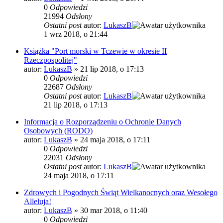
0
Odpowiedzi
21994
Odsłony
Ostatni post
autor:
LukaszB
1 wrz 2018, o 21:44
Książka "Port morski w Tczewie w okresie II
Rzeczpospolitej"
autor:
LukaszB
»
21 lip 2018, o 17:13
0
Odpowiedzi
22687
Odsłony
Ostatni post
autor:
LukaszB
21 lip 2018, o 17:13
Informacja o Rozporządzeniu o Ochronie Danych
Osobowych (RODO)
autor:
LukaszB
»
24 maja 2018, o 17:11
0
Odpowiedzi
22031
Odsłony
Ostatni post
autor:
LukaszB
24 maja 2018, o 17:11
Zdrowych i Pogodnych Świąt Wielkanocnych oraz Wesołego
Alleluja!
autor:
LukaszB
»
30 mar 2018, o 11:40
0
Odpowiedzi