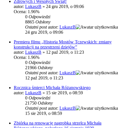
Zdrowych i Wesołych Świąt!
autor:
LukaszB
»
24 gru 2019, o 09:06
Ocena: 1.96%
0
Odpowiedzi
8865
Odsłony
Ostatni post
autor:
LukaszB
24 gru 2019, o 09:06
Premiera filmu „Historia Mostów Tczewskich: zmiany
konstrukcji na przestrzeni dziejów”
autor:
LukaszB
»
12 paź 2019, o 11:23
Ocena: 1.96%
0
Odpowiedzi
21966
Odsłony
Ostatni post
autor:
LukaszB
12 paź 2019, o 11:23
Rocznica śmierci Michała Różanowskiego
autor:
LukaszB
»
15 sie 2019, o 08:59
0
Odpowiedzi
21750
Odsłony
Ostatni post
autor:
LukaszB
15 sie 2019, o 08:59
Zbiórka na renowację nagrobka strzelca Michała