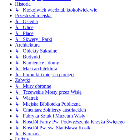
Historia
↳ Ktokolwiek wiedział, ktokolwiek wie
Przestrzeń miejska
↳ Osiedla
↳ Ulice
↳ Place
↳ Skwery i Parki
Architektura
↳ Obiekty Sakralne
↳ Budynki
↳ Kamienice i domy
↳ Mała architektura
↳ Pomniki i miejsca pamięci
Zabytki
↳ Mury obronne
↳ Tczewskie Mosty przez Wisłę
↳ Wiatrak
↳ Miejska Biblioteka Publiczna
↳ Cmentarz żołnierzy austriackich
↳ Fabryka Sztuk i Muzeum Wisły
↳ Kościół Farny Pw. Podwyższenia Krzyża Świętego
↳ Kościół Pw. św. Stanisława Kostki
↳ Karczma
Ludzie