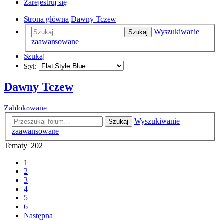
Zarejestruj się
Strona główna
Dawny Tczew
Wyszukiwanie
Szukaj
zaawansowane
Szukaj
Styl:
Dawny Tczew
Zablokowane
Wyszukiwanie
Szukaj
zaawansowane
Tematy: 202
1
2
3
4
5
6
Następna