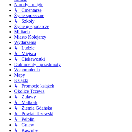
Narody i religie
↳ Cmentarze
Życie społeczne
↳ Szkoły
Życie gospodarcze
Militaria
Miasto Kolejarzy
Wydarzenia
↳ Ludzie
↳ Miejsca
↳ Ciekawostki
Dokumenty i przedmioty
Wspomnienia
Mapy
Książki
↳ Promocje książek
Okolice Tczewa
↳ Żuławy
↳ Malbork
↳ Ziemia Gdańska
↳ Powiat Tczewski
↳ Pelplin
↳ Gniew
↳ Kaszuby