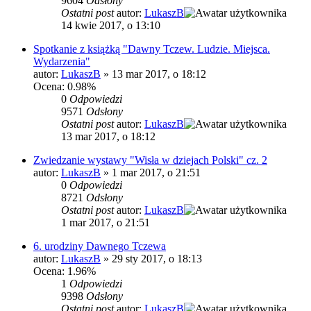
9604
Odsłony
Ostatni post
autor:
LukaszB
14 kwie 2017, o 13:10
Spotkanie z książką "Dawny Tczew. Ludzie. Miejsca.
Wydarzenia"
autor:
LukaszB
»
13 mar 2017, o 18:12
Ocena: 0.98%
0
Odpowiedzi
9571
Odsłony
Ostatni post
autor:
LukaszB
13 mar 2017, o 18:12
Zwiedzanie wystawy "Wisła w dziejach Polski" cz. 2
autor:
LukaszB
»
1 mar 2017, o 21:51
0
Odpowiedzi
8721
Odsłony
Ostatni post
autor:
LukaszB
1 mar 2017, o 21:51
6. urodziny Dawnego Tczewa
autor:
LukaszB
»
29 sty 2017, o 18:13
Ocena: 1.96%
1
Odpowiedzi
9398
Odsłony
Ostatni post
autor:
LukaszB