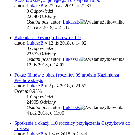
Różanowskiego, poległego 16 sierpnia 1939.
autor:
LukaszB
»
27 maja 2019, o 21:35
0
Odpowiedzi
22240
Odsłony
Ostatni post
autor:
LukaszB
27 maja 2019, o 21:35
Kalendarz Dawnego Tczewa 2019
autor:
LukaszB
»
12 lis 2018, o 14:02
0
Odpowiedzi
23573
Odsłony
Ostatni post
autor:
LukaszB
12 lis 2018, o 14:02
Pokaz filmów z okazji rocznicy 99 urodzin Kazimierza
Piechowskiego
autor:
LukaszB
»
2 paź 2018, o 21:57
Ocena: 0.98%
1
Odpowiedzi
24995
Odsłony
Ostatni post
autor:
LukaszB
4 paź 2018, o 11:00
Spotkanie z okazji 110 rocznicy przyłączenia Czyżykowa do
Tczewa
autor:
LukaszB
»
1 wrz 2018, o 21:44