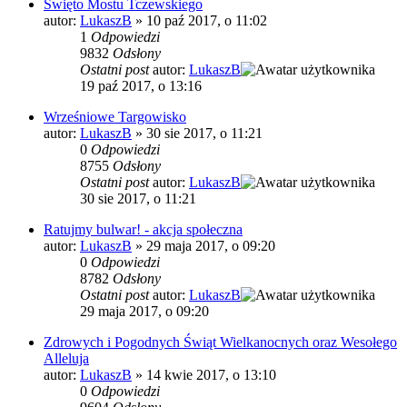
Święto Mostu Tczewskiego
autor:
LukaszB
»
10 paź 2017, o 11:02
1
Odpowiedzi
9832
Odsłony
Ostatni post
autor:
LukaszB
19 paź 2017, o 13:16
Wrześniowe Targowisko
autor:
LukaszB
»
30 sie 2017, o 11:21
0
Odpowiedzi
8755
Odsłony
Ostatni post
autor:
LukaszB
30 sie 2017, o 11:21
Ratujmy bulwar! - akcja społeczna
autor:
LukaszB
»
29 maja 2017, o 09:20
0
Odpowiedzi
8782
Odsłony
Ostatni post
autor:
LukaszB
29 maja 2017, o 09:20
Zdrowych i Pogodnych Świąt Wielkanocnych oraz Wesołego
Alleluja
autor:
LukaszB
»
14 kwie 2017, o 13:10
0
Odpowiedzi