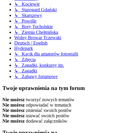
↳ Kociewie
↳ Starogard Gdański
↳ Skarszewy
↳ Powiśle
↳ Bory Tucholskie
↳ Ziemia Chełmińska
Wolny Browar Tczewski
Deutsch / English
Hydepark
↳ Kącik dla amatorów fotografii
↳ Zdjęcia
↳ Zagadki, konkursy itp.
↳ Zagadki
↳ Zabawy forumowe
Twoje uprawnienia na tym forum
Nie możesz
tworzyć nowych tematów
Nie możesz
odpowiadać w tematach
Nie możesz
zmieniać swoich postów
Nie możesz
usuwać swoich postów
Nie możesz
dodawać załączników
Twoje uprawnienia na