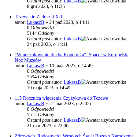
Ostatni post
autor:
LukaszB
8 gru 2023, o 11:35
Tczewskie Zaduszki XIII
autor:
LukaszB
»
24 paź 2023, o 14:11
0
Odpowiedzi
5144
Odsłony
Ostatni post
autor:
LukaszB
24 paź 2023, o 14:11
"W poszukiwaniu ducha Kopernika". Spacer w Europejską
Noc Muzeów
autor:
LukaszB
»
10 maja 2023, o 14:49
0
Odpowiedzi
5594
Odsłony
Ostatni post
autor:
LukaszB
10 maja 2023, o 14:49
115 Rocznica włączenia Czyżykowa do Tczewa
autor:
LukaszB
»
21 mar 2023, o 22:06
0
Odpowiedzi
5512
Odsłony
Ostatni post
autor:
LukaszB
21 mar 2023, o 22:06
Zdrowych, Radosnych i Wesołych Świąt Bożego Narodzenia