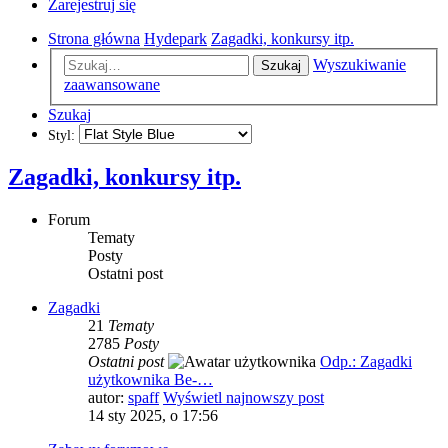
Zarejestruj się
Strona główna
Hydepark
Zagadki, konkursy itp.
Wyszukiwanie
Szukaj
zaawansowane
Szukaj
Styl:
Zagadki, konkursy itp.
Forum
Tematy
Posty
Ostatni post
Zagadki
21
Tematy
2785
Posty
Ostatni post
Odp.: Zagadki
użytkownika Be-…
autor:
spaff
Wyświetl najnowszy post
14 sty 2025, o 17:56