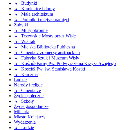
↳ Budynki
↳ Kamienice i domy
↳ Mała architektura
↳ Pomniki i miejsca pamięci
Zabytki
↳ Mury obronne
↳ Tczewskie Mosty przez Wisłę
↳ Wiatrak
↳ Miejska Biblioteka Publiczna
↳ Cmentarz żołnierzy austriackich
↳ Fabryka Sztuk i Muzeum Wisły
↳ Kościół Farny Pw. Podwyższenia Krzyża Świętego
↳ Kościół Pw. św. Stanisława Kostki
↳ Karczma
Ludzie
Narody i religie
↳ Cmentarze
Życie społeczne
↳ Szkoły
Życie gospodarcze
Militaria
Miasto Kolejarzy
Wydarzenia
↳ Ludzie