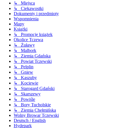
↳ Miejsca
↳ Ciekawostki
Dokumenty i przedmioty
Wspomnienia
Mapy
Książki
↳ Promocje książek
Okolice Tczewa
↳ Żuławy
↳ Malbork
↳ Ziemia Gdańska
↳ Powiat Tczewski
↳ Pelplin
↳ Gniew
↳ Kaszuby
↳ Kociewie
↳ Starogard Gdański
↳ Skarszewy
↳ Powiśle
↳ Bory Tucholskie
↳ Ziemia Chełmińska
Wolny Browar Tczewski
Deutsch / English
Hydepark