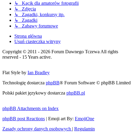
↳ Kącik dla amatorów fotografii
↳ Zdjęcia
↳ Zagadki, konkursy itp.
↳ Zagadki
↳ Zabawy forumowe
Strona główna
Usuń ciasteczka witryny
Copyright © 2011 - 2026 Forum Dawnego Tczewa All rights
reserved - 15 Years active.
Flat Style by
Ian Bradley
Technologię dostarcza
phpBB
® Forum Software © phpBB Limited
Polski pakiet językowy dostarcza
phpBB.pl
phpBB Attachments on Index
phpBB post Reactions
| Emoji art By:
EmojiOne
Zasady ochrony danych osobowych
|
Regulamin