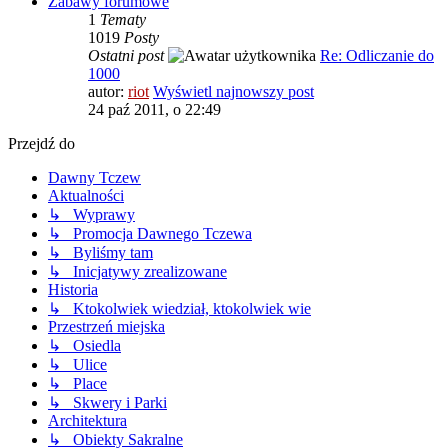
Zabawy forumowe
1
Tematy
1019
Posty
Ostatni post
Re: Odliczanie do
1000
autor:
riot
Wyświetl najnowszy post
24 paź 2011, o 22:49
Przejdź do
Dawny Tczew
Aktualności
↳ Wyprawy
↳ Promocja Dawnego Tczewa
↳ Byliśmy tam
↳ Inicjatywy zrealizowane
Historia
↳ Ktokolwiek wiedział, ktokolwiek wie
Przestrzeń miejska
↳ Osiedla
↳ Ulice
↳ Place
↳ Skwery i Parki
Architektura
↳ Obiekty Sakralne