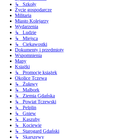
↳ Szkoły
Życie gospodarcze
Militaria
Miasto Kolejarzy
Wydarzenia
↳ Ludzie
↳ Miejsca
↳ Ciekawostki
Dokumenty i przedmioty
Wspomnienia
Mapy
Książki
↳ Promocje książek
Okolice Tczewa
↳ Żuławy
↳ Malbork
↳ Ziemia Gdańska
↳ Powiat Tczewski
↳ Pelplin
↳ Gniew
↳ Kaszuby
↳ Kociewie
↳ Starogard Gdański
↳ Skarszewy