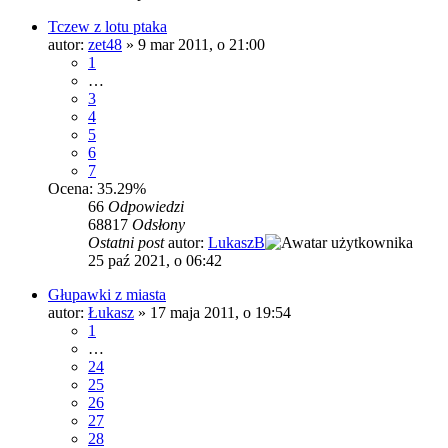
Tczew z lotu ptaka
autor:
zet48
»
9 mar 2011, o 21:00
1
…
3
4
5
6
7
Ocena: 35.29%
66
Odpowiedzi
68817
Odsłony
Ostatni post
autor:
LukaszB
25 paź 2021, o 06:42
Głupawki z miasta
autor:
Łukasz
»
17 maja 2011, o 19:54
1
…
24
25
26
27
28