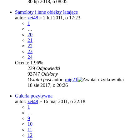
30 lip 2018, o 08:05
Samoloty i inne obiekty latające
autor:
zet48
»
2 lut 2011, o 17:23
1
…
20
21
22
23
24
Ocena: 1.96%
239
Odpowiedzi
93747
Odsłony
Ostatni post
autor:
mig21
18 sie 2017, o 20:26
Galeria pozytywna
autor:
zet48
»
16 mar 2011, o 22:18
1
…
9
10
11
12