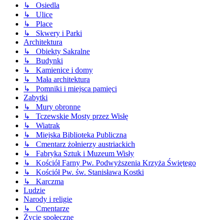
↳ Osiedla
↳ Ulice
↳ Place
↳ Skwery i Parki
Architektura
↳ Obiekty Sakralne
↳ Budynki
↳ Kamienice i domy
↳ Mała architektura
↳ Pomniki i miejsca pamięci
Zabytki
↳ Mury obronne
↳ Tczewskie Mosty przez Wisłę
↳ Wiatrak
↳ Miejska Biblioteka Publiczna
↳ Cmentarz żołnierzy austriackich
↳ Fabryka Sztuk i Muzeum Wisły
↳ Kościół Farny Pw. Podwyższenia Krzyża Świętego
↳ Kościół Pw. św. Stanisława Kostki
↳ Karczma
Ludzie
Narody i religie
↳ Cmentarze
Życie społeczne