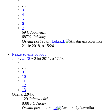
1
…
3
4
5
6
7
69
Odpowiedzi
68792
Odsłony
Ostatni post
autor:
LukaszB
21 sie 2018, o 15:24
Nasze zdjęcia pogody
autor:
zet48
»
2 lut 2011, o 17:53
1
…
9
10
11
12
13
Ocena: 2.94%
129
Odpowiedzi
83813
Odsłony
Ostatni post
autor:
geo