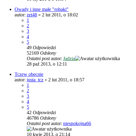
Owady i inne małe "robaki"
autor:
zet48
»
2 lut 2011, o 18:02
1
2
3
4
5
49
Odpowiedzi
52169
Odsłony
Ostatni post
autor:
Jadzia
28 paź 2013, o 12:11
Tczew obecnie
autor:
justa_tcz
»
2 lut 2011, o 18:57
1
2
3
4
5
42
Odpowiedzi
46786
Odsłony
Ostatni post
autor:
niespokojna66
10 kwie 2013, o 21:14