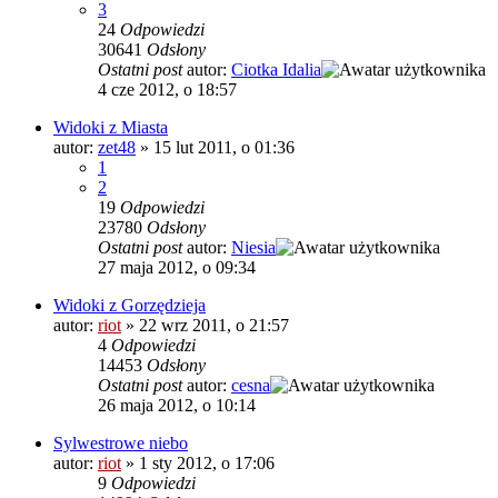
3
24
Odpowiedzi
30641
Odsłony
Ostatni post
autor:
Ciotka Idalia
4 cze 2012, o 18:57
Widoki z Miasta
autor:
zet48
»
15 lut 2011, o 01:36
1
2
19
Odpowiedzi
23780
Odsłony
Ostatni post
autor:
Niesia
27 maja 2012, o 09:34
Widoki z Gorzędzieja
autor:
riot
»
22 wrz 2011, o 21:57
4
Odpowiedzi
14453
Odsłony
Ostatni post
autor:
cesna
26 maja 2012, o 10:14
Sylwestrowe niebo
autor:
riot
»
1 sty 2012, o 17:06
9
Odpowiedzi