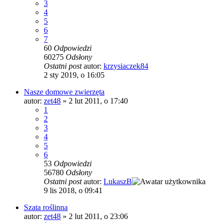
3
4
5
6
7
60
Odpowiedzi
60275
Odsłony
Ostatni post
autor:
krzysiaczek84
2 sty 2019, o 16:05
Nasze domowe zwierzęta
autor:
zet48
»
2 lut 2011, o 17:40
1
2
3
4
5
6
53
Odpowiedzi
56780
Odsłony
Ostatni post
autor:
LukaszB
9 lis 2018, o 09:41
Szata roślinna
autor:
zet48
»
2 lut 2011, o 23:06