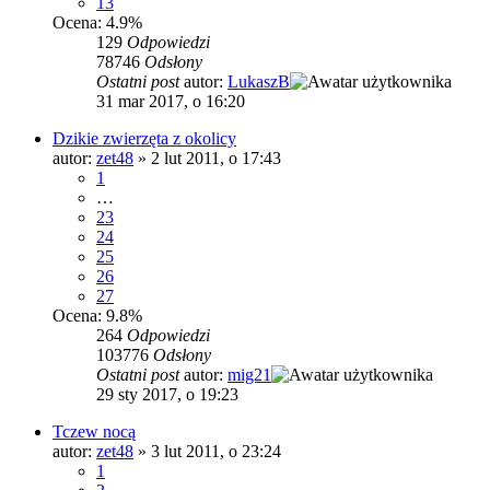
13
Ocena: 4.9%
129
Odpowiedzi
78746
Odsłony
Ostatni post
autor:
LukaszB
31 mar 2017, o 16:20
Dzikie zwierzęta z okolicy
autor:
zet48
»
2 lut 2011, o 17:43
1
…
23
24
25
26
27
Ocena: 9.8%
264
Odpowiedzi
103776
Odsłony
Ostatni post
autor:
mig21
29 sty 2017, o 19:23
Tczew nocą
autor:
zet48
»
3 lut 2011, o 23:24
1