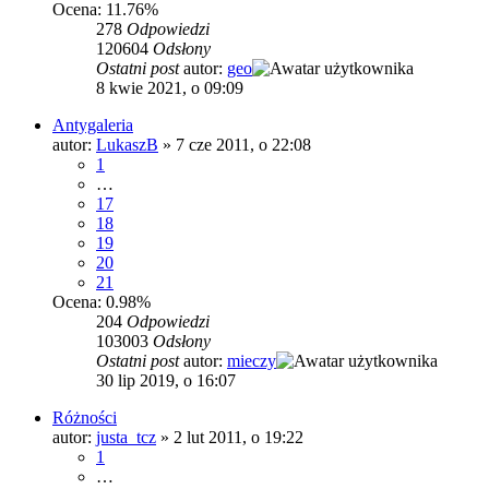
Ocena: 11.76%
278
Odpowiedzi
120604
Odsłony
Ostatni post
autor:
geo
8 kwie 2021, o 09:09
Antygaleria
autor:
LukaszB
»
7 cze 2011, o 22:08
1
…
17
18
19
20
21
Ocena: 0.98%
204
Odpowiedzi
103003
Odsłony
Ostatni post
autor:
mieczy
30 lip 2019, o 16:07
Różności
autor:
justa_tcz
»
2 lut 2011, o 19:22
1
…