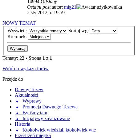
14994
Odsłony
Ostatni post
autor:
mig21
2 sty 2012, o 19:59
NOWY TEMAT
Wyświetl:
Sortuj wg:
Kierunek:
Tematy: 22 • Strona
1
z
1
Wróć do wykazu forów
Przejdź do
Dawny Tczew
Aktualności
↳ Wyprawy
↳ Promocja Dawnego Tczewa
↳ Byliśmy tam
↳ Inicjatywy zrealizowane
Historia
↳ Ktokolwiek wiedział, ktokolwiek wie
Przestrzeń miejska