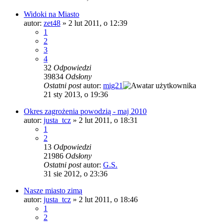
Widoki na Miasto
autor:
zet48
»
2 lut 2011, o 12:39
1
2
3
4
32
Odpowiedzi
39834
Odsłony
Ostatni post
autor:
mig21
21 sty 2013, o 19:36
Okres zagrożenia powodzią - maj 2010
autor:
justa_tcz
»
2 lut 2011, o 18:31
1
2
13
Odpowiedzi
21986
Odsłony
Ostatni post
autor:
G.S.
31 sie 2012, o 23:36
Nasze miasto zimą
autor:
justa_tcz
»
2 lut 2011, o 18:46
1
2