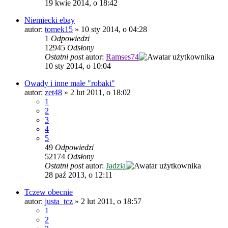
19 kwie 2014, o 18:42
Niemiecki ebay
autor:
tomek15
»
10 sty 2014, o 04:28
1
Odpowiedzi
12945
Odsłony
Ostatni post
autor:
Ramses74
10 sty 2014, o 10:04
Owady i inne małe "robaki"
autor:
zet48
»
2 lut 2011, o 18:02
1
2
3
4
5
49
Odpowiedzi
52174
Odsłony
Ostatni post
autor:
Jadzia
28 paź 2013, o 12:11
Tczew obecnie
autor:
justa_tcz
»
2 lut 2011, o 18:57
1
2