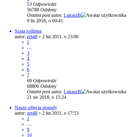
53
Odpowiedzi
56788
Odsłony
Ostatni post
autor:
LukaszB
9 lis 2018, o 09:41
Szata roślinna
autor:
zet48
»
2 lut 2011, o 23:06
1
…
3
4
5
6
7
69
Odpowiedzi
68806
Odsłony
Ostatni post
autor:
LukaszB
21 sie 2018, o 15:24
Nasze zdjęcia pogody
autor:
zet48
»
2 lut 2011, o 17:53
1
…
9
10