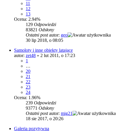
11
12
13
Ocena: 2.94%
129
Odpowiedzi
83821
Odsłony
Ostatni post
autor:
geo
30 lip 2018, o 08:05
Samoloty i inne obiekty latające
autor:
zet48
»
2 lut 2011, o 17:23
1
…
20
21
22
23
24
Ocena: 1.96%
239
Odpowiedzi
93771
Odsłony
Ostatni post
autor:
mig21
18 sie 2017, o 20:26
Galeria pozytywna