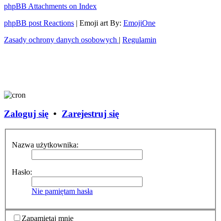
phpBB Attachments on Index
phpBB post Reactions
| Emoji art By:
EmojiOne
Zasady ochrony danych osobowych
|
Regulamin
Zaloguj się
•
Zarejestruj się
Nazwa użytkownika:
Hasło:
Nie pamiętam hasła
Zapamiętaj mnie