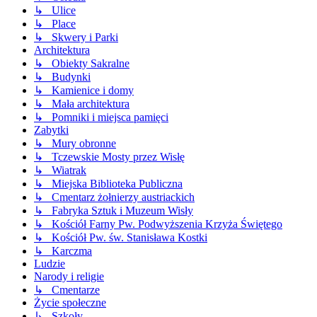
↳ Ulice
↳ Place
↳ Skwery i Parki
Architektura
↳ Obiekty Sakralne
↳ Budynki
↳ Kamienice i domy
↳ Mała architektura
↳ Pomniki i miejsca pamięci
Zabytki
↳ Mury obronne
↳ Tczewskie Mosty przez Wisłę
↳ Wiatrak
↳ Miejska Biblioteka Publiczna
↳ Cmentarz żołnierzy austriackich
↳ Fabryka Sztuk i Muzeum Wisły
↳ Kościół Farny Pw. Podwyższenia Krzyża Świętego
↳ Kościół Pw. św. Stanisława Kostki
↳ Karczma
Ludzie
Narody i religie
↳ Cmentarze
Życie społeczne
↳ Szkoły