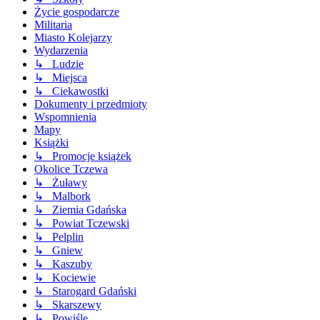
Życie gospodarcze
Militaria
Miasto Kolejarzy
Wydarzenia
↳ Ludzie
↳ Miejsca
↳ Ciekawostki
Dokumenty i przedmioty
Wspomnienia
Mapy
Książki
↳ Promocje książek
Okolice Tczewa
↳ Żuławy
↳ Malbork
↳ Ziemia Gdańska
↳ Powiat Tczewski
↳ Pelplin
↳ Gniew
↳ Kaszuby
↳ Kociewie
↳ Starogard Gdański
↳ Skarszewy
↳ Powiśle