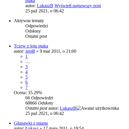
ptaka
autor:
LukaszB
Wyświetl najnowszy post
25 paź 2021, o 06:42
Aktywne tematy
Odpowiedzi
Odsłony
Ostatni post
Tczew z lotu ptaka
autor:
zet48
»
9 mar 2011, o 21:00
1
…
3
4
5
6
7
Ocena: 35.29%
66
Odpowiedzi
68866
Odsłony
Ostatni post
autor:
LukaszB
25 paź 2021, o 06:42
Głupawki z miasta
autor:
Łukasz
»
17 maja 2011, o 19:54