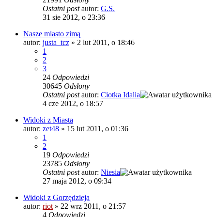
Ostatni post
autor:
G.S.
31 sie 2012, o 23:36
Nasze miasto zimą
autor:
justa_tcz
»
2 lut 2011, o 18:46
1
2
3
24
Odpowiedzi
30645
Odsłony
Ostatni post
autor:
Ciotka Idalia
4 cze 2012, o 18:57
Widoki z Miasta
autor:
zet48
»
15 lut 2011, o 01:36
1
2
19
Odpowiedzi
23785
Odsłony
Ostatni post
autor:
Niesia
27 maja 2012, o 09:34
Widoki z Gorzędzieja
autor:
riot
»
22 wrz 2011, o 21:57
4
Odpowiedzi