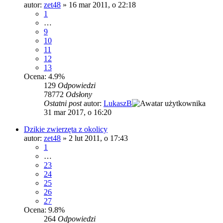
autor:
zet48
»
16 mar 2011, o 22:18
1
…
9
10
11
12
13
Ocena: 4.9%
129
Odpowiedzi
78772
Odsłony
Ostatni post
autor:
LukaszB
31 mar 2017, o 16:20
Dzikie zwierzęta z okolicy
autor:
zet48
»
2 lut 2011, o 17:43
1
…
23
24
25
26
27
Ocena: 9.8%
264
Odpowiedzi