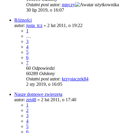
Ostatni post
autor:
mieczy
30 lip 2019, o 16:07
Różności
autor:
justa_tcz
»
2 lut 2011, o 19:22
1
…
3
4
5
6
7
60
Odpowiedzi
60289
Odsłony
Ostatni post
autor:
krzysiaczek84
2 sty 2019, o 16:05
Nasze domowe zwierzęta
autor:
zet48
»
2 lut 2011, o 17:40
1
2
3
4
5
6