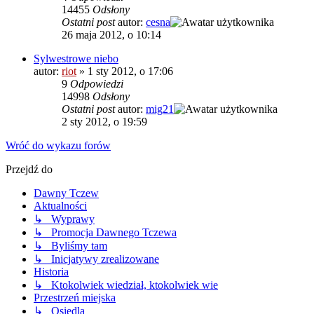
14455
Odsłony
Ostatni post
autor:
cesna
26 maja 2012, o 10:14
Sylwestrowe niebo
autor:
riot
»
1 sty 2012, o 17:06
9
Odpowiedzi
14998
Odsłony
Ostatni post
autor:
mig21
2 sty 2012, o 19:59
Wróć do wykazu forów
Przejdź do
Dawny Tczew
Aktualności
↳ Wyprawy
↳ Promocja Dawnego Tczewa
↳ Byliśmy tam
↳ Inicjatywy zrealizowane
Historia
↳ Ktokolwiek wiedział, ktokolwiek wie
Przestrzeń miejska
↳ Osiedla