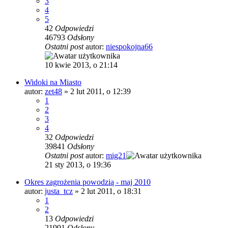
3
4
5
42
Odpowiedzi
46793
Odsłony
Ostatni post
autor:
niespokojna66
10 kwie 2013, o 21:14
Widoki na Miasto
autor:
zet48
»
2 lut 2011, o 12:39
1
2
3
4
32
Odpowiedzi
39841
Odsłony
Ostatni post
autor:
mig21
21 sty 2013, o 19:36
Okres zagrożenia powodzią - maj 2010
autor:
justa_tcz
»
2 lut 2011, o 18:31
1
2
13
Odpowiedzi
21991
Odsłony