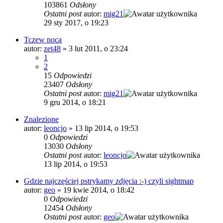
103861
Odsłony
Ostatni post
autor:
mig21
29 sty 2017, o 19:23
Tczew nocą
autor:
zet48
»
3 lut 2011, o 23:24
1
2
15
Odpowiedzi
23407
Odsłony
Ostatni post
autor:
mig21
9 gru 2014, o 18:21
Znalezione
autor:
leoncjo
»
13 lip 2014, o 19:53
0
Odpowiedzi
13030
Odsłony
Ostatni post
autor:
leoncjo
13 lip 2014, o 19:53
Gdzie najczęściej pstrykamy zdjęcia :-) czyli sightmap
autor:
geo
»
19 kwie 2014, o 18:42
0
Odpowiedzi
12454
Odsłony
Ostatni post
autor:
geo