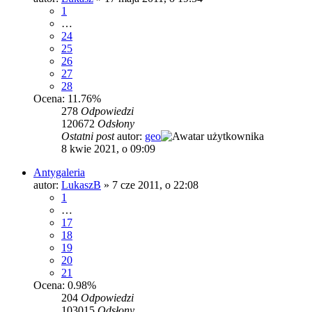
1
…
24
25
26
27
28
Ocena: 11.76%
278
Odpowiedzi
120672
Odsłony
Ostatni post
autor:
geo
8 kwie 2021, o 09:09
Antygaleria
autor:
LukaszB
»
7 cze 2011, o 22:08
1
…
17
18
19
20
21
Ocena: 0.98%
204
Odpowiedzi
103015
Odsłony