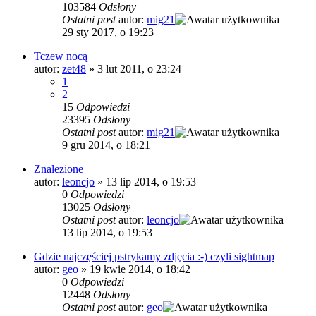
103584
Odsłony
Ostatni post
autor:
mig21
29 sty 2017, o 19:23
Tczew nocą
autor:
zet48
»
3 lut 2011, o 23:24
1
2
15
Odpowiedzi
23395
Odsłony
Ostatni post
autor:
mig21
9 gru 2014, o 18:21
Znalezione
autor:
leoncjo
»
13 lip 2014, o 19:53
0
Odpowiedzi
13025
Odsłony
Ostatni post
autor:
leoncjo
13 lip 2014, o 19:53
Gdzie najczęściej pstrykamy zdjęcia :-) czyli sightmap
autor:
geo
»
19 kwie 2014, o 18:42
0
Odpowiedzi
12448
Odsłony
Ostatni post
autor:
geo