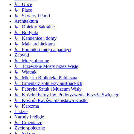
↳ Ulice
↳ Place
↳ Skwery i Parki
Architektura
↳ Obiekty Sakralne
↳ Budynki
↳ Kamienice i domy
↳ Mała architektura
↳ Pomniki i miejsca pamięci
Zabytki
↳ Mury obronne
↳ Tczewskie Mosty przez Wisłę
↳ Wiatrak
↳ Miejska Biblioteka Publiczna
↳ Cmentarz żołnierzy austriackich
↳ Fabryka Sztuk i Muzeum Wisły
↳ Kościół Farny Pw. Podwyższenia Krzyża Świętego
↳ Kościół Pw. św. Stanisława Kostki
↳ Karczma
Ludzie
Narody i religie
↳ Cmentarze
Życie społeczne
↳ Szkoły