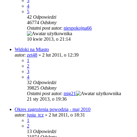
3
4
5
42
Odpowiedzi
46774
Odsłony
Ostatni post
autor:
niespokojna66
10 kwie 2013, o 21:14
Widoki na Miasto
autor:
zet48
»
2 lut 2011, o 12:39
1
2
3
4
32
Odpowiedzi
39825
Odsłony
Ostatni post
autor:
mig21
21 sty 2013, o 19:36
Okres zagrożenia powodzią - maj 2010
autor:
justa_tcz
»
2 lut 2011, o 18:31
1
2
13
Odpowiedzi
21974
Odsłony