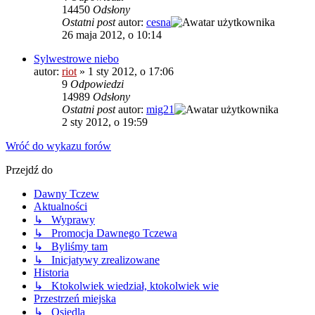
14450
Odsłony
Ostatni post
autor:
cesna
26 maja 2012, o 10:14
Sylwestrowe niebo
autor:
riot
»
1 sty 2012, o 17:06
9
Odpowiedzi
14989
Odsłony
Ostatni post
autor:
mig21
2 sty 2012, o 19:59
Wróć do wykazu forów
Przejdź do
Dawny Tczew
Aktualności
↳ Wyprawy
↳ Promocja Dawnego Tczewa
↳ Byliśmy tam
↳ Inicjatywy zrealizowane
Historia
↳ Ktokolwiek wiedział, ktokolwiek wie
Przestrzeń miejska
↳ Osiedla