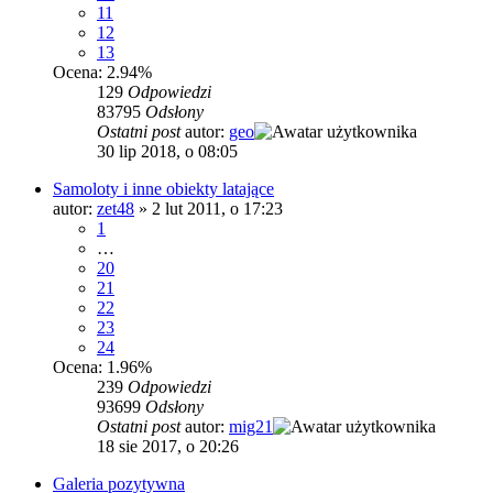
11
12
13
Ocena: 2.94%
129
Odpowiedzi
83795
Odsłony
Ostatni post
autor:
geo
30 lip 2018, o 08:05
Samoloty i inne obiekty latające
autor:
zet48
»
2 lut 2011, o 17:23
1
…
20
21
22
23
24
Ocena: 1.96%
239
Odpowiedzi
93699
Odsłony
Ostatni post
autor:
mig21
18 sie 2017, o 20:26
Galeria pozytywna