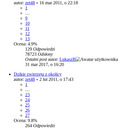
autor:
zet48
»
16 mar 2011, o 22:18
1
…
9
10
11
12
13
Ocena: 4.9%
129
Odpowiedzi
78723
Odsłony
Ostatni post
autor:
LukaszB
31 mar 2017, o 16:20
Dzikie zwierzęta z okolicy
autor:
zet48
»
2 lut 2011, o 17:43
1
…
23
24
25
26
27
Ocena: 9.8%
264
Odpowiedzi