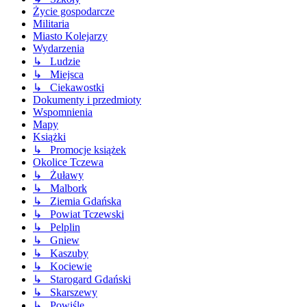
Życie gospodarcze
Militaria
Miasto Kolejarzy
Wydarzenia
↳ Ludzie
↳ Miejsca
↳ Ciekawostki
Dokumenty i przedmioty
Wspomnienia
Mapy
Książki
↳ Promocje książek
Okolice Tczewa
↳ Żuławy
↳ Malbork
↳ Ziemia Gdańska
↳ Powiat Tczewski
↳ Pelplin
↳ Gniew
↳ Kaszuby
↳ Kociewie
↳ Starogard Gdański
↳ Skarszewy
↳ Powiśle