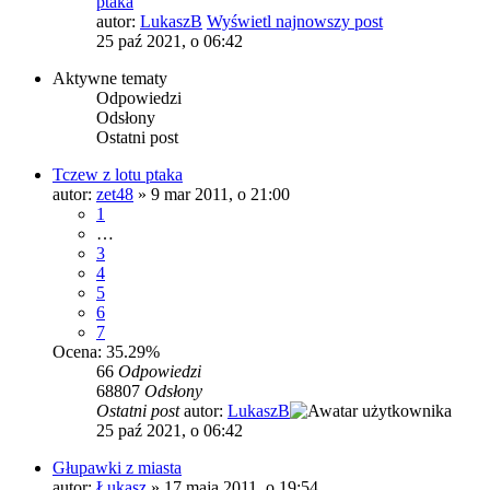
ptaka
autor:
LukaszB
Wyświetl najnowszy post
25 paź 2021, o 06:42
Aktywne tematy
Odpowiedzi
Odsłony
Ostatni post
Tczew z lotu ptaka
autor:
zet48
»
9 mar 2011, o 21:00
1
…
3
4
5
6
7
Ocena: 35.29%
66
Odpowiedzi
68807
Odsłony
Ostatni post
autor:
LukaszB
25 paź 2021, o 06:42
Głupawki z miasta
autor:
Łukasz
»
17 maja 2011, o 19:54