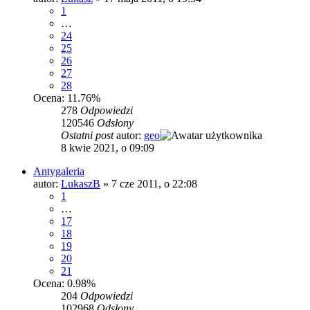
1
…
24
25
26
27
28
Ocena: 11.76%
278
Odpowiedzi
120546
Odsłony
Ostatni post
autor:
geo
8 kwie 2021, o 09:09
Antygaleria
autor:
LukaszB
»
7 cze 2011, o 22:08
1
…
17
18
19
20
21
Ocena: 0.98%
204
Odpowiedzi
102968
Odsłony