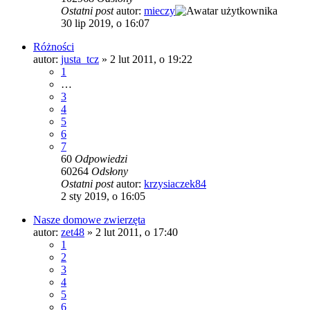
Ostatni post
autor:
mieczy
30 lip 2019, o 16:07
Różności
autor:
justa_tcz
»
2 lut 2011, o 19:22
1
…
3
4
5
6
7
60
Odpowiedzi
60264
Odsłony
Ostatni post
autor:
krzysiaczek84
2 sty 2019, o 16:05
Nasze domowe zwierzęta
autor:
zet48
»
2 lut 2011, o 17:40
1
2
3
4
5
6