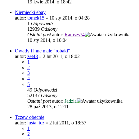
19 kwie 2014, o 18:42
Niemiecki ebay
autor:
tomek15
»
10 sty 2014, o 04:28
1
Odpowiedzi
12939
Odsłony
Ostatni post
autor:
Ramses74
10 sty 2014, o 10:04
Owady i inne małe "robaki"
autor:
zet48
»
2 lut 2011, o 18:02
1
2
3
4
5
49
Odpowiedzi
52137
Odsłony
Ostatni post
autor:
Jadzia
28 paź 2013, o 12:11
Tczew obecnie
autor:
justa_tcz
»
2 lut 2011, o 18:57
1
2