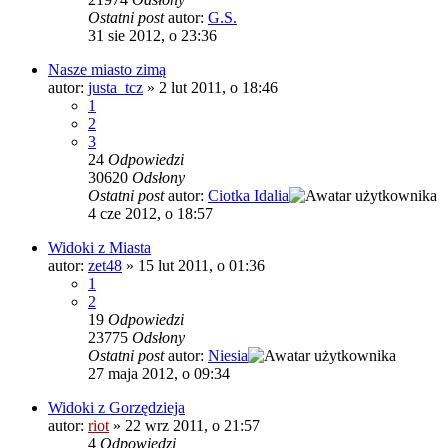
Ostatni post
autor:
G.S.
31 sie 2012, o 23:36
Nasze miasto zimą
autor:
justa_tcz
»
2 lut 2011, o 18:46
1
2
3
24
Odpowiedzi
30620
Odsłony
Ostatni post
autor:
Ciotka Idalia
4 cze 2012, o 18:57
Widoki z Miasta
autor:
zet48
»
15 lut 2011, o 01:36
1
2
19
Odpowiedzi
23775
Odsłony
Ostatni post
autor:
Niesia
27 maja 2012, o 09:34
Widoki z Gorzędzieja
autor:
riot
»
22 wrz 2011, o 21:57
4
Odpowiedzi