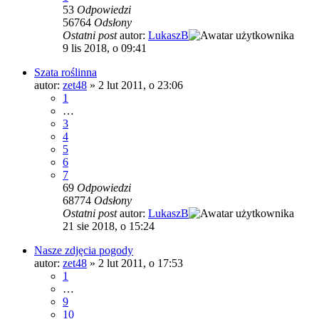
53
Odpowiedzi
56764
Odsłony
Ostatni post
autor:
LukaszB
9 lis 2018, o 09:41
Szata roślinna
autor:
zet48
»
2 lut 2011, o 23:06
1
…
3
4
5
6
7
69
Odpowiedzi
68774
Odsłony
Ostatni post
autor:
LukaszB
21 sie 2018, o 15:24
Nasze zdjęcia pogody
autor:
zet48
»
2 lut 2011, o 17:53
1
…
9
10