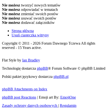
Nie możesz
tworzyć nowych tematów
Nie możesz
odpowiadać w tematach
Nie możesz
zmieniać swoich postów
Nie możesz
usuwać swoich postów
Nie możesz
dodawać załączników
Strona główna
Usuń ciasteczka witryny
Copyright © 2011 - 2026 Forum Dawnego Tczewa All rights
reserved - 15 Years active.
Flat Style by
Ian Bradley
Technologię dostarcza
phpBB
® Forum Software © phpBB Limited
Polski pakiet językowy dostarcza
phpBB.pl
phpBB Attachments on Index
phpBB post Reactions
| Emoji art By:
EmojiOne
Zasady ochrony danych osobowych
|
Regulamin