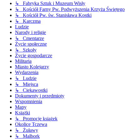
↳ Fabryka Sztuk i Muzeum Wisły
↳ Kościół Farny Pw. Podwyższenia Krzyża Świętego
↳ Kościół Pw. św. Stanisława Kostki
↳ Karczma
Ludzie
Narody i religie
↳ Cmentarze
Życie społeczne
↳ Szkoły
Życie gospodarcze
Militaria
Miasto Kolejarzy
Wydarzenia
↳ Ludzie
↳ Miejsca
↳ Ciekawostki
Dokumenty i przedmioty
Wspomnienia
Mapy
Książki
↳ Promocje książek
Okolice Tczewa
↳ Żuławy
↳ Malbork