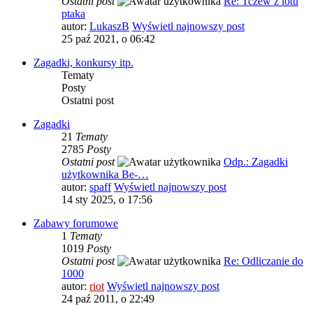
Ostatni post
Re: Tczew z lotu
ptaka
autor:
LukaszB
Wyświetl najnowszy post
25 paź 2021, o 06:42
Zagadki, konkursy itp.
Tematy
Posty
Ostatni post
Zagadki
21
Tematy
2785
Posty
Ostatni post
Odp.: Zagadki
użytkownika Be-…
autor:
spaff
Wyświetl najnowszy post
14 sty 2025, o 17:56
Zabawy forumowe
1
Tematy
1019
Posty
Ostatni post
Re: Odliczanie do
1000
autor:
riot
Wyświetl najnowszy post
24 paź 2011, o 22:49