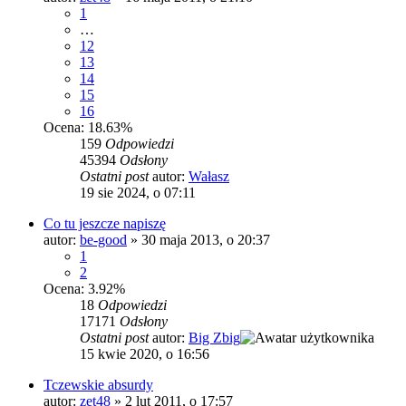
1
…
12
13
14
15
16
Ocena: 18.63%
159
Odpowiedzi
45394
Odsłony
Ostatni post
autor:
Wałasz
19 sie 2024, o 07:11
Co tu jeszcze napiszę
autor:
be-good
»
30 maja 2013, o 20:37
1
2
Ocena: 3.92%
18
Odpowiedzi
17171
Odsłony
Ostatni post
autor:
Big Zbig
15 kwie 2020, o 16:56
Tczewskie absurdy
autor:
zet48
»
2 lut 2011, o 17:57