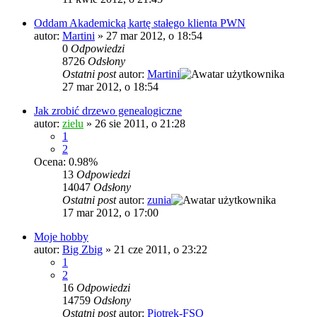
Oddam Akademicką kartę stałego klienta PWN
autor:
Martini
»
27 mar 2012, o 18:54
0
Odpowiedzi
8726
Odsłony
Ostatni post
autor:
Martini
27 mar 2012, o 18:54
Jak zrobić drzewo genealogiczne
autor:
zielu
»
26 sie 2011, o 21:28
1
2
Ocena: 0.98%
13
Odpowiedzi
14047
Odsłony
Ostatni post
autor:
zunia
17 mar 2012, o 17:00
Moje hobby
autor:
Big Zbig
»
21 cze 2011, o 23:22
1
2
16
Odpowiedzi
14759
Odsłony
Ostatni post
autor:
Piotrek-FSO