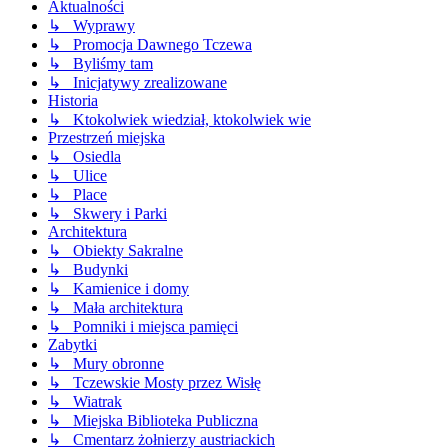
Aktualności
↳ Wyprawy
↳ Promocja Dawnego Tczewa
↳ Byliśmy tam
↳ Inicjatywy zrealizowane
Historia
↳ Ktokolwiek wiedział, ktokolwiek wie
Przestrzeń miejska
↳ Osiedla
↳ Ulice
↳ Place
↳ Skwery i Parki
Architektura
↳ Obiekty Sakralne
↳ Budynki
↳ Kamienice i domy
↳ Mała architektura
↳ Pomniki i miejsca pamięci
Zabytki
↳ Mury obronne
↳ Tczewskie Mosty przez Wisłę
↳ Wiatrak
↳ Miejska Biblioteka Publiczna
↳ Cmentarz żołnierzy austriackich