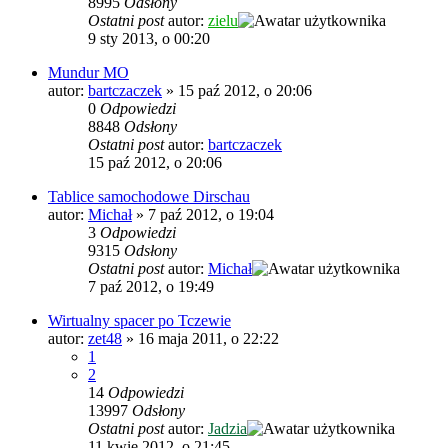
8995
Odsłony
Ostatni post
autor:
zielu
9 sty 2013, o 00:20
Mundur MO
autor:
bartczaczek
»
15 paź 2012, o 20:06
0
Odpowiedzi
8848
Odsłony
Ostatni post
autor:
bartczaczek
15 paź 2012, o 20:06
Tablice samochodowe Dirschau
autor:
Michał
»
7 paź 2012, o 19:04
3
Odpowiedzi
9315
Odsłony
Ostatni post
autor:
Michał
7 paź 2012, o 19:49
Wirtualny spacer po Tczewie
autor:
zet48
»
16 maja 2011, o 22:22
1
2
14
Odpowiedzi
13997
Odsłony
Ostatni post
autor:
Jadzia
11 kwie 2012, o 21:45