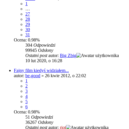
1
…
27
28
29
30
31
Ocena: 0.98%
304
Odpowiedzi
99945
Odsłony
Ostatni post
autor:
Big Zbig
10 lut 2020, o 16:28
Fajny film kiedyś widziałem...
autor:
be-good
»
26 kwie 2012, o 22:02
1
2
3
4
5
6
Ocena: 0.98%
51
Odpowiedzi
36267
Odsłony
Ostatni post
autor:
riot