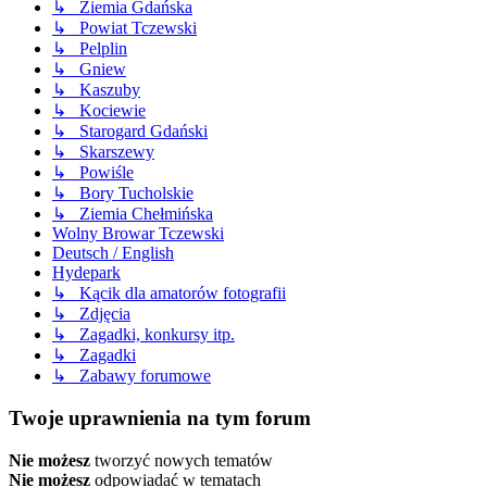
↳ Ziemia Gdańska
↳ Powiat Tczewski
↳ Pelplin
↳ Gniew
↳ Kaszuby
↳ Kociewie
↳ Starogard Gdański
↳ Skarszewy
↳ Powiśle
↳ Bory Tucholskie
↳ Ziemia Chełmińska
Wolny Browar Tczewski
Deutsch / English
Hydepark
↳ Kącik dla amatorów fotografii
↳ Zdjęcia
↳ Zagadki, konkursy itp.
↳ Zagadki
↳ Zabawy forumowe
Twoje uprawnienia na tym forum
Nie możesz
tworzyć nowych tematów
Nie możesz
odpowiadać w tematach