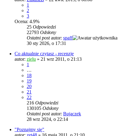
1
2
3
Ocena: 4.9%
25
Odpowiedzi
22793
Odsłony
Ostatni post
autor:
spaff
30 sty 2026, o 17:31
Co aktualnie czytasz - recenzje
autor:
zielu
»
21 wrz 2011, o 21:13
1
…
18
19
20
21
22
216
Odpowiedzi
130105
Odsłony
Ostatni post
autor:
Bujaczek
28 wrz 2024, o 22:14
"Poznajmy się"
autor:
zet48
»
16 maja 2011, o 21:10