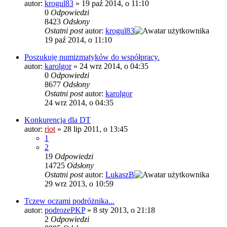
autor:
krogul83
»
19 paź 2014, o 11:10
0
Odpowiedzi
8423
Odsłony
Ostatni post
autor:
krogul83
19 paź 2014, o 11:10
Poszukuję numizmatyków do współpracy.
autor:
karolgor
»
24 wrz 2014, o 04:35
0
Odpowiedzi
8677
Odsłony
Ostatni post
autor:
karolgor
24 wrz 2014, o 04:35
Konkurencja dla DT
autor:
riot
»
28 lip 2011, o 13:45
1
2
19
Odpowiedzi
14725
Odsłony
Ostatni post
autor:
LukaszB
29 wrz 2013, o 10:59
Tczew oczami podróżnika...
autor:
podrozePKP
»
8 sty 2013, o 21:18
2
Odpowiedzi