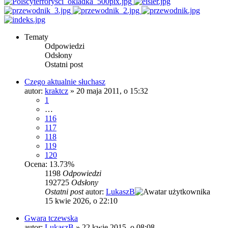
Tematy
Odpowiedzi
Odsłony
Ostatni post
Czego aktualnie słuchasz
autor:
kraktcz
»
20 maja 2011, o 15:32
1
…
116
117
118
119
120
Ocena: 13.73%
1198
Odpowiedzi
192725
Odsłony
Ostatni post
autor:
LukaszB
15 kwie 2026, o 22:10
Gwara tczewska
autor:
LukaszB
»
22 kwie 2015, o 08:08