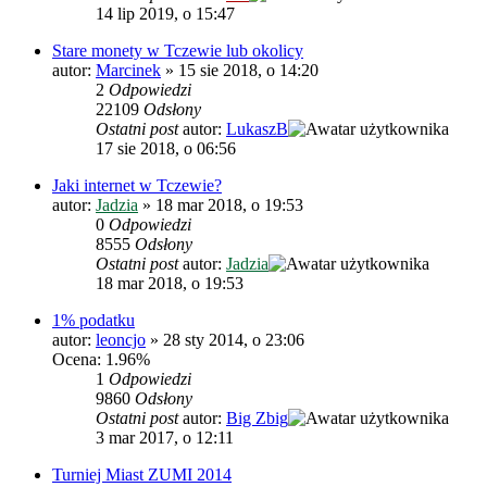
14 lip 2019, o 15:47
Stare monety w Tczewie lub okolicy
autor:
Marcinek
»
15 sie 2018, o 14:20
2
Odpowiedzi
22109
Odsłony
Ostatni post
autor:
LukaszB
17 sie 2018, o 06:56
Jaki internet w Tczewie?
autor:
Jadzia
»
18 mar 2018, o 19:53
0
Odpowiedzi
8555
Odsłony
Ostatni post
autor:
Jadzia
18 mar 2018, o 19:53
1% podatku
autor:
leoncjo
»
28 sty 2014, o 23:06
Ocena: 1.96%
1
Odpowiedzi
9860
Odsłony
Ostatni post
autor:
Big Zbig
3 mar 2017, o 12:11
Turniej Miast ZUMI 2014