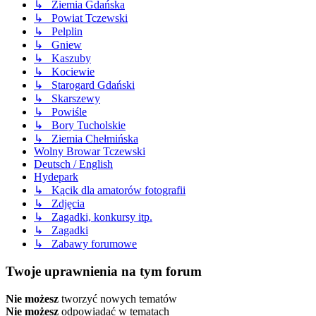
↳ Ziemia Gdańska
↳ Powiat Tczewski
↳ Pelplin
↳ Gniew
↳ Kaszuby
↳ Kociewie
↳ Starogard Gdański
↳ Skarszewy
↳ Powiśle
↳ Bory Tucholskie
↳ Ziemia Chełmińska
Wolny Browar Tczewski
Deutsch / English
Hydepark
↳ Kącik dla amatorów fotografii
↳ Zdjęcia
↳ Zagadki, konkursy itp.
↳ Zagadki
↳ Zabawy forumowe
Twoje uprawnienia na tym forum
Nie możesz
tworzyć nowych tematów
Nie możesz
odpowiadać w tematach