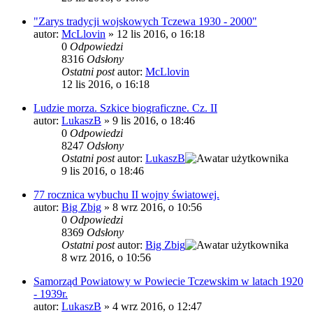
"Zarys tradycji wojskowych Tczewa 1930 - 2000"
autor:
McLlovin
»
12 lis 2016, o 16:18
0
Odpowiedzi
8316
Odsłony
Ostatni post
autor:
McLlovin
12 lis 2016, o 16:18
Ludzie morza. Szkice biograficzne. Cz. II
autor:
LukaszB
»
9 lis 2016, o 18:46
0
Odpowiedzi
8247
Odsłony
Ostatni post
autor:
LukaszB
9 lis 2016, o 18:46
77 rocznica wybuchu II wojny światowej.
autor:
Big Zbig
»
8 wrz 2016, o 10:56
0
Odpowiedzi
8369
Odsłony
Ostatni post
autor:
Big Zbig
8 wrz 2016, o 10:56
Samorząd Powiatowy w Powiecie Tczewskim w latach 1920
- 1939r.
autor:
LukaszB
»
4 wrz 2016, o 12:47