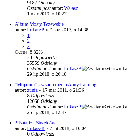
9182
Odsłony
Ostatni post
autor:
Wałasz
1 mar 2019, o 10:27
Album Mosty Tczewskie
autor:
LukaszB
»
7 paź 2017, o 14:38
1
2
3
Ocena: 8.82%
20
Odpowiedzi
35559
Odsłony
Ostatni post
autor:
LukaszB
29 lip 2018, o 20:18
"Mój dom" - wspomnienia Anny Łajming
autor:
zunia
»
17 mar 2011, o 21:36
8
Odpowiedzi
12068
Odsłony
Ostatni post
autor:
LukaszB
25 lip 2018, o 12:47
2 Batalion Strzelców
autor:
LukaszB
»
7 lut 2018, o 16:04
0
Odpowiedzi