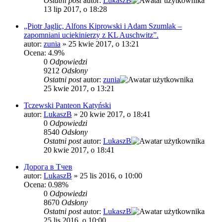
Ostatni post
autor:
LukaszB
13 lip 2017, o 18:28
„Piotr Jaglic, Alfons Kiprowski i Adam Szumlak –
zapomniani uciekinierzy z KL Auschwitz”.
autor:
zunia
»
25 kwie 2017, o 13:21
Ocena: 4.9%
0
Odpowiedzi
9212
Odsłony
Ostatni post
autor:
zunia
25 kwie 2017, o 13:21
Tczewski Panteon Katyński
autor:
LukaszB
»
20 kwie 2017, o 18:41
0
Odpowiedzi
8540
Odsłony
Ostatni post
autor:
LukaszB
20 kwie 2017, o 18:41
Дорога в Тчев
autor:
LukaszB
»
25 lis 2016, o 10:00
Ocena: 0.98%
0
Odpowiedzi
8670
Odsłony
Ostatni post
autor:
LukaszB
25 lis 2016, o 10:00