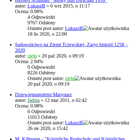
Herbert Schindler "Mosty und Dirschau 1939"
autor:
LukaszB
»
6 wrz 2015, o 11:17
Ocena: 0.98%
4
Odpowiedzi
9767
Odsłony
Ostatni post
autor:
LukaszB
18 lis 2020, o 22:00
Sądownictwo na Ziemi Tczewskiej. Zarys historii 1258 –
2020
autor:
zielu
»
20 paź 2020, o 09:19
Ocena: 2.94%
0
Odpowiedzi
8226
Odsłony
Ostatni post
autor:
zielu
20 paź 2020, o 09:19
Dziewiętnastoletni Marynarz
autor:
Jadzia
»
12 mar 2011, o 02:42
Ocena: 0.98%
6
Odpowiedzi
11013
Odsłony
Ostatni post
autor:
LukaszB
26 sie 2020, o 15:42
M. Killmann - "Königliche Realschule und Königliches