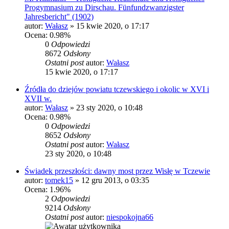
Progymnasium zu Dirschau. Fünfundzwanzigster
Jahresbericht" (1902)
autor:
Wałasz
»
15 kwie 2020, o 17:17
Ocena: 0.98%
0
Odpowiedzi
8672
Odsłony
Ostatni post
autor:
Wałasz
15 kwie 2020, o 17:17
Źródła do dziejów powiatu tczewskiego i okolic w XVI i
XVII w.
autor:
Wałasz
»
23 sty 2020, o 10:48
Ocena: 0.98%
0
Odpowiedzi
8652
Odsłony
Ostatni post
autor:
Wałasz
23 sty 2020, o 10:48
Świadek przeszłości: dawny most przez Wisłę w Tczewie
autor:
tomek15
»
12 gru 2013, o 03:35
Ocena: 1.96%
2
Odpowiedzi
9214
Odsłony
Ostatni post
autor:
niespokojna66