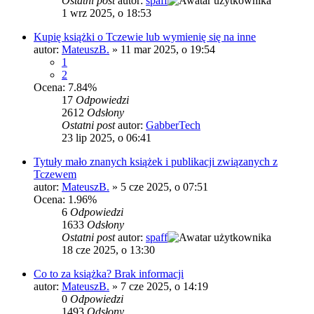
Ostatni post
autor:
spaff
1 wrz 2025, o 18:53
Kupię książki o Tczewie lub wymienię się na inne
autor:
MateuszB.
»
11 mar 2025, o 19:54
1
2
Ocena: 7.84%
17
Odpowiedzi
2612
Odsłony
Ostatni post
autor:
GabberTech
23 lip 2025, o 06:41
Tytuły mało znanych książek i publikacji związanych z
Tczewem
autor:
MateuszB.
»
5 cze 2025, o 07:51
Ocena: 1.96%
6
Odpowiedzi
1633
Odsłony
Ostatni post
autor:
spaff
18 cze 2025, o 13:30
Co to za książka? Brak informacji
autor:
MateuszB.
»
7 cze 2025, o 14:19
0
Odpowiedzi
1493
Odsłony