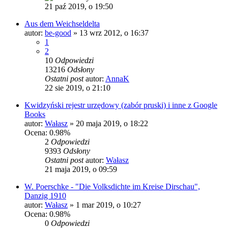
21 paź 2019, o 19:50
Aus dem Weichseldelta
autor:
be-good
»
13 wrz 2012, o 16:37
1
2
10
Odpowiedzi
13216
Odsłony
Ostatni post
autor:
AnnaK
22 sie 2019, o 21:10
Kwidzyński rejestr urzędowy (zabór pruski) i inne z Google
Books
autor:
Wałasz
»
20 maja 2019, o 18:22
Ocena: 0.98%
2
Odpowiedzi
9393
Odsłony
Ostatni post
autor:
Wałasz
21 maja 2019, o 09:59
W. Poerschke - "Die Volksdichte im Kreise Dirschau",
Danzig 1910
autor:
Wałasz
»
1 mar 2019, o 10:27
Ocena: 0.98%
0
Odpowiedzi