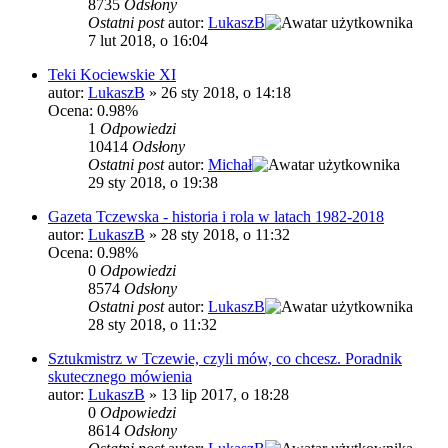
8735
Odsłony
Ostatni post
autor:
LukaszB
7 lut 2018, o 16:04
Teki Kociewskie XI
autor:
LukaszB
»
26 sty 2018, o 14:18
Ocena: 0.98%
1
Odpowiedzi
10414
Odsłony
Ostatni post
autor:
Michał
29 sty 2018, o 19:38
Gazeta Tczewska - historia i rola w latach 1982-2018
autor:
LukaszB
»
28 sty 2018, o 11:32
Ocena: 0.98%
0
Odpowiedzi
8574
Odsłony
Ostatni post
autor:
LukaszB
28 sty 2018, o 11:32
Sztukmistrz w Tczewie, czyli mów, co chcesz. Poradnik
skutecznego mówienia
autor:
LukaszB
»
13 lip 2017, o 18:28
0
Odpowiedzi
8614
Odsłony