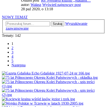
Ostatni post
Re: Premiera książki „Śladami…
autor:
Wałasz
Wyświetl najnowszy post
28 paź 2020, o 13:18
NOWY TEMAT
Wyszukiwanie
Szukaj
zaawansowane
Tematy: 142
1
2
3
4
5
Następna