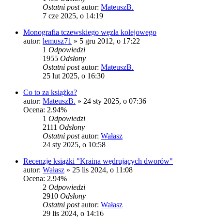
Ostatni post
autor:
MateuszB.
7 cze 2025, o 14:19
Monografia tczewskiego węzła kolejowego
autor:
lemusz71
»
5 gru 2012, o 17:22
1
Odpowiedzi
1955
Odsłony
Ostatni post
autor:
MateuszB.
25 lut 2025, o 16:30
Co to za książka?
autor:
MateuszB.
»
24 sty 2025, o 07:36
Ocena: 2.94%
1
Odpowiedzi
2111
Odsłony
Ostatni post
autor:
Wałasz
24 sty 2025, o 10:58
Recenzje książki "Kraina wędrujących dworów"
autor:
Wałasz
»
25 lis 2024, o 11:08
Ocena: 2.94%
2
Odpowiedzi
2910
Odsłony
Ostatni post
autor:
Wałasz
29 lis 2024, o 14:16