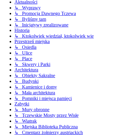
Aktualności
↳ Wyprawy
↳ Promocja Dawnego Tczewa
↳ Byliśmy tam
↳ Inicjatywy zrealizowane
Historia
↳ Ktokolwiek wiedział, ktokolwiek wie
Przestrzeń miejska
↳ Osiedla
↳ Ulice
↳ Place
↳ Skwery i Parki
Architektura
↳ Obiekty Sakralne
↳ Budynki
↳ Kamienice i domy
↳ Mała architektura
↳ Pomniki i miejsca pamięci
Zabytki
↳ Mury obronne
↳ Tczewskie Mosty przez Wisłę
↳ Wiatrak
↳ Miejska Biblioteka Publiczna
↳ Cmentarz żołnierzy austriackich