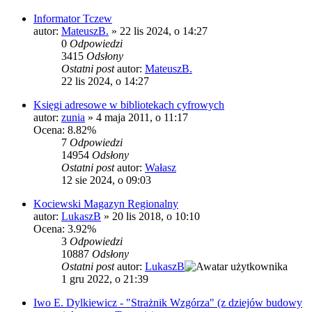
Informator Tczew
autor:
MateuszB.
»
22 lis 2024, o 14:27
0
Odpowiedzi
3415
Odsłony
Ostatni post
autor:
MateuszB.
22 lis 2024, o 14:27
Księgi adresowe w bibliotekach cyfrowych
autor:
zunia
»
4 maja 2011, o 11:17
Ocena: 8.82%
7
Odpowiedzi
14954
Odsłony
Ostatni post
autor:
Wałasz
12 sie 2024, o 09:03
Kociewski Magazyn Regionalny
autor:
LukaszB
»
20 lis 2018, o 10:10
Ocena: 3.92%
3
Odpowiedzi
10887
Odsłony
Ostatni post
autor:
LukaszB
1 gru 2022, o 21:39
Iwo E. Dylkiewicz - "Strażnik Wzgórza" (z dziejów budowy