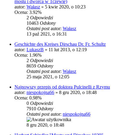
mostu i dworca w Tczewie)
autor:
Wałasz
»
5 kwie 2020, o 10:23
Ocena: 3.92%
2
Odpowiedzi
10463
Odsłony
Ostatni post
autor:
Wałasz
13 paź 2021, o 16:31
Geschichte des Kreises Dirschau Dr. Fr. Schultz
autor:
LukaszB
»
11 lut 2013, o 12:19
Ocena: 1.96%
2
Odpowiedzi
8659
Odsłony
Ostatni post
autor:
Wałasz
25 maja 2021, o 12:05
Najnowszy przepis od doktora Pulcinelli z Rzymu
autor:
niespokojna66
»
8 gru 2020, o 18:48
Ocena: 0.98%
0
Odpowiedzi
7910
Odsłony
Ostatni post
autor:
niespokojna66
8 gru 2020, o 18:48