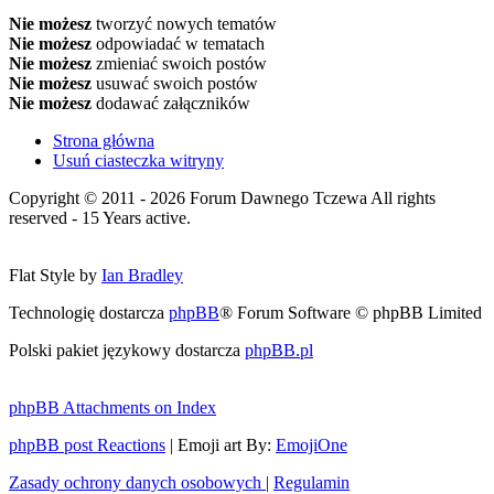
Nie możesz
tworzyć nowych tematów
Nie możesz
odpowiadać w tematach
Nie możesz
zmieniać swoich postów
Nie możesz
usuwać swoich postów
Nie możesz
dodawać załączników
Strona główna
Usuń ciasteczka witryny
Copyright © 2011 - 2026 Forum Dawnego Tczewa All rights
reserved - 15 Years active.
Flat Style by
Ian Bradley
Technologię dostarcza
phpBB
® Forum Software © phpBB Limited
Polski pakiet językowy dostarcza
phpBB.pl
phpBB Attachments on Index
phpBB post Reactions
| Emoji art By:
EmojiOne
Zasady ochrony danych osobowych
|
Regulamin