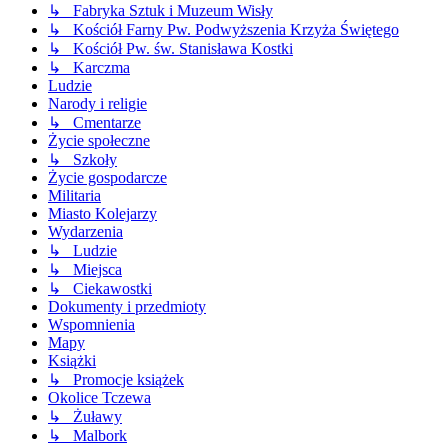
↳ Fabryka Sztuk i Muzeum Wisły
↳ Kościół Farny Pw. Podwyższenia Krzyża Świętego
↳ Kościół Pw. św. Stanisława Kostki
↳ Karczma
Ludzie
Narody i religie
↳ Cmentarze
Życie społeczne
↳ Szkoły
Życie gospodarcze
Militaria
Miasto Kolejarzy
Wydarzenia
↳ Ludzie
↳ Miejsca
↳ Ciekawostki
Dokumenty i przedmioty
Wspomnienia
Mapy
Książki
↳ Promocje książek
Okolice Tczewa
↳ Żuławy
↳ Malbork