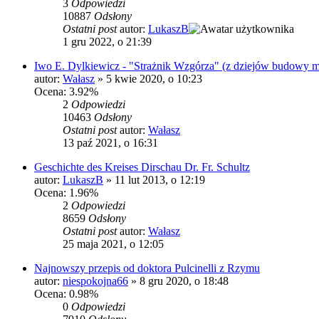
3
Odpowiedzi
10887
Odsłony
Ostatni post
autor:
LukaszB
1 gru 2022, o 21:39
Iwo E. Dylkiewicz - "Strażnik Wzgórza" (z dziejów budowy m
autor:
Wałasz
»
5 kwie 2020, o 10:23
Ocena: 3.92%
2
Odpowiedzi
10463
Odsłony
Ostatni post
autor:
Wałasz
13 paź 2021, o 16:31
Geschichte des Kreises Dirschau Dr. Fr. Schultz
autor:
LukaszB
»
11 lut 2013, o 12:19
Ocena: 1.96%
2
Odpowiedzi
8659
Odsłony
Ostatni post
autor:
Wałasz
25 maja 2021, o 12:05
Najnowszy przepis od doktora Pulcinelli z Rzymu
autor:
niespokojna66
»
8 gru 2020, o 18:48
Ocena: 0.98%
0
Odpowiedzi