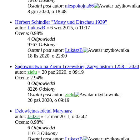
7910
Odsłony
Ostatni post
autor:
niespokojna66
8 gru 2020, o 18:48
Herbert Schindler "Mosty und Dirschau 1939"
autor:
LukaszB
»
6 wrz 2015, o 11:17
Ocena: 0.98%
4
Odpowiedzi
9767
Odsłony
Ostatni post
autor:
LukaszB
18 lis 2020, o 22:00
Sądownictwo na Ziemi Tczewskiej. Zarys historii 1258 – 2020
autor:
zielu
»
20 paź 2020, o 09:19
Ocena: 2.94%
0
Odpowiedzi
8226
Odsłony
Ostatni post
autor:
zielu
20 paź 2020, o 09:19
Dziewiętnastoletni Marynarz
autor:
Jadzia
»
12 mar 2011, o 02:42
Ocena: 0.98%
6
Odpowiedzi
11013
Odsłony
Ostatni post
autor:
LukaszB