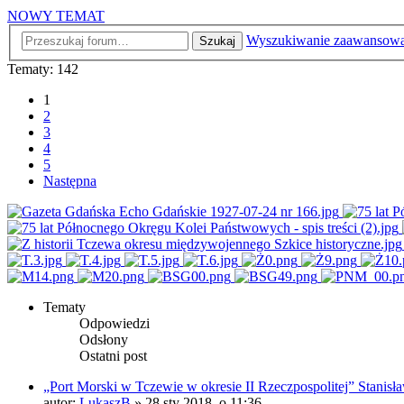
NOWY TEMAT
Wyszukiwanie zaawansow
Szukaj
Tematy: 142
1
2
3
4
5
Następna
Tematy
Odpowiedzi
Odsłony
Ostatni post
„Port Morski w Tczewie w okresie II Rzeczpospolitej” Stanis
autor:
LukaszB
»
28 sty 2018, o 11:36