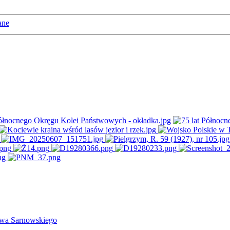
ane
ława Sarnowskiego