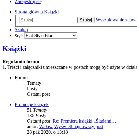
Zarejestruj się
Strona główna
Książki
Wyszukiwanie zaaw
Szukaj
Szukaj
Styl:
Książki
Regulamin forum
1. Treści i załączniki umieszczane w postach mogą być użyte w dzi
Forum
Tematy
Posty
Ostatni post
Promocje książek
51
Tematy
136
Posty
Ostatni post
Re: Premiera książki „Śladami…
autor:
Wałasz
Wyświetl najnowszy post
28 paź 2020, o 13:18