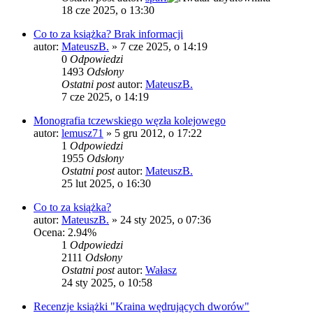
18 cze 2025, o 13:30
Co to za książka? Brak informacji
autor:
MateuszB.
»
7 cze 2025, o 14:19
0
Odpowiedzi
1493
Odsłony
Ostatni post
autor:
MateuszB.
7 cze 2025, o 14:19
Monografia tczewskiego węzła kolejowego
autor:
lemusz71
»
5 gru 2012, o 17:22
1
Odpowiedzi
1955
Odsłony
Ostatni post
autor:
MateuszB.
25 lut 2025, o 16:30
Co to za książka?
autor:
MateuszB.
»
24 sty 2025, o 07:36
Ocena: 2.94%
1
Odpowiedzi
2111
Odsłony
Ostatni post
autor:
Wałasz
24 sty 2025, o 10:58
Recenzje książki "Kraina wędrujących dworów"