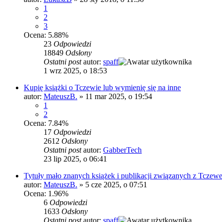
1
2
3
Ocena: 5.88%
23
Odpowiedzi
18849
Odsłony
Ostatni post
autor:
spaff
1 wrz 2025, o 18:53
Kupię książki o Tczewie lub wymienię się na inne
autor:
MateuszB.
»
11 mar 2025, o 19:54
1
2
Ocena: 7.84%
17
Odpowiedzi
2612
Odsłony
Ostatni post
autor:
GabberTech
23 lip 2025, o 06:41
Tytuły mało znanych książek i publikacji związanych z Tczew
autor:
MateuszB.
»
5 cze 2025, o 07:51
Ocena: 1.96%
6
Odpowiedzi
1633
Odsłony
Ostatni post
autor:
spaff