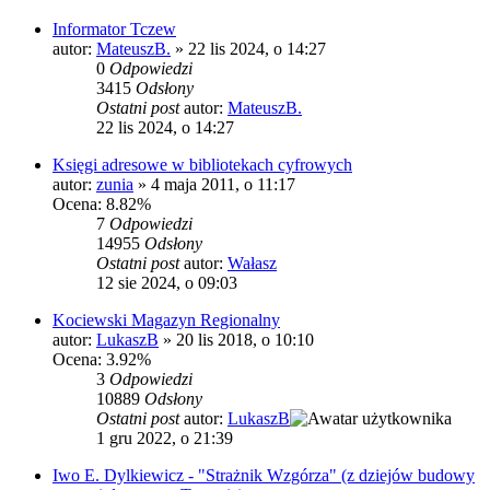
Informator Tczew
autor:
MateuszB.
»
22 lis 2024, o 14:27
0
Odpowiedzi
3415
Odsłony
Ostatni post
autor:
MateuszB.
22 lis 2024, o 14:27
Księgi adresowe w bibliotekach cyfrowych
autor:
zunia
»
4 maja 2011, o 11:17
Ocena: 8.82%
7
Odpowiedzi
14955
Odsłony
Ostatni post
autor:
Wałasz
12 sie 2024, o 09:03
Kociewski Magazyn Regionalny
autor:
LukaszB
»
20 lis 2018, o 10:10
Ocena: 3.92%
3
Odpowiedzi
10889
Odsłony
Ostatni post
autor:
LukaszB
1 gru 2022, o 21:39
Iwo E. Dylkiewicz - "Strażnik Wzgórza" (z dziejów budowy