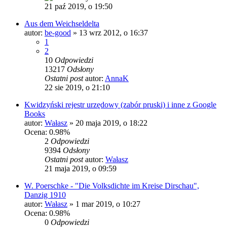
21 paź 2019, o 19:50
Aus dem Weichseldelta
autor:
be-good
»
13 wrz 2012, o 16:37
1
2
10
Odpowiedzi
13217
Odsłony
Ostatni post
autor:
AnnaK
22 sie 2019, o 21:10
Kwidzyński rejestr urzędowy (zabór pruski) i inne z Google
Books
autor:
Wałasz
»
20 maja 2019, o 18:22
Ocena: 0.98%
2
Odpowiedzi
9394
Odsłony
Ostatni post
autor:
Wałasz
21 maja 2019, o 09:59
W. Poerschke - "Die Volksdichte im Kreise Dirschau",
Danzig 1910
autor:
Wałasz
»
1 mar 2019, o 10:27
Ocena: 0.98%
0
Odpowiedzi