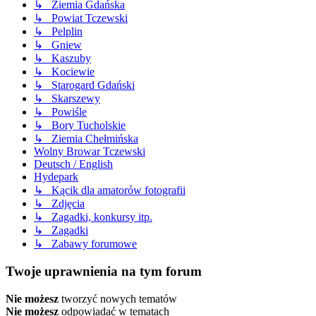
↳ Ziemia Gdańska
↳ Powiat Tczewski
↳ Pelplin
↳ Gniew
↳ Kaszuby
↳ Kociewie
↳ Starogard Gdański
↳ Skarszewy
↳ Powiśle
↳ Bory Tucholskie
↳ Ziemia Chełmińska
Wolny Browar Tczewski
Deutsch / English
Hydepark
↳ Kącik dla amatorów fotografii
↳ Zdjęcia
↳ Zagadki, konkursy itp.
↳ Zagadki
↳ Zabawy forumowe
Twoje uprawnienia na tym forum
Nie możesz
tworzyć nowych tematów
Nie możesz
odpowiadać w tematach