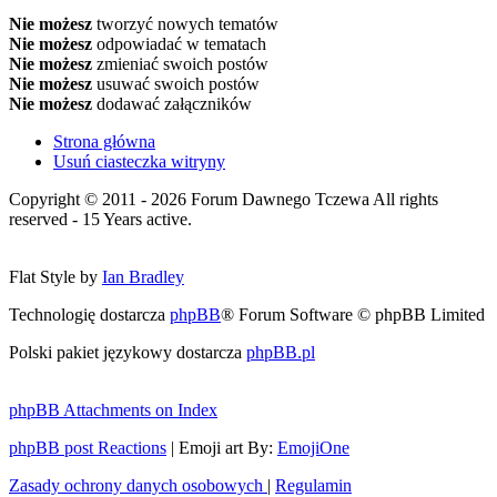
Nie możesz
tworzyć nowych tematów
Nie możesz
odpowiadać w tematach
Nie możesz
zmieniać swoich postów
Nie możesz
usuwać swoich postów
Nie możesz
dodawać załączników
Strona główna
Usuń ciasteczka witryny
Copyright © 2011 - 2026 Forum Dawnego Tczewa All rights
reserved - 15 Years active.
Flat Style by
Ian Bradley
Technologię dostarcza
phpBB
® Forum Software © phpBB Limited
Polski pakiet językowy dostarcza
phpBB.pl
phpBB Attachments on Index
phpBB post Reactions
| Emoji art By:
EmojiOne
Zasady ochrony danych osobowych
|
Regulamin