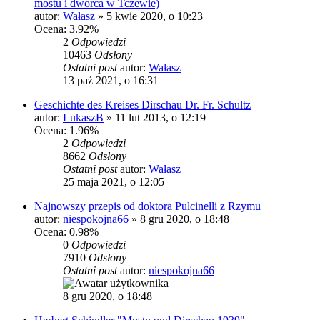
mostu i dworca w Tczewie)
autor:
Wałasz
»
5 kwie 2020, o 10:23
Ocena: 3.92%
2
Odpowiedzi
10463
Odsłony
Ostatni post
autor:
Wałasz
13 paź 2021, o 16:31
Geschichte des Kreises Dirschau Dr. Fr. Schultz
autor:
LukaszB
»
11 lut 2013, o 12:19
Ocena: 1.96%
2
Odpowiedzi
8662
Odsłony
Ostatni post
autor:
Wałasz
25 maja 2021, o 12:05
Najnowszy przepis od doktora Pulcinelli z Rzymu
autor:
niespokojna66
»
8 gru 2020, o 18:48
Ocena: 0.98%
0
Odpowiedzi
7910
Odsłony
Ostatni post
autor:
niespokojna66
8 gru 2020, o 18:48