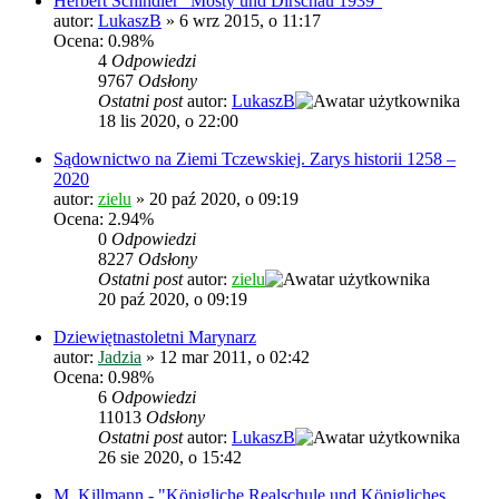
Herbert Schindler "Mosty und Dirschau 1939"
autor:
LukaszB
»
6 wrz 2015, o 11:17
Ocena: 0.98%
4
Odpowiedzi
9767
Odsłony
Ostatni post
autor:
LukaszB
18 lis 2020, o 22:00
Sądownictwo na Ziemi Tczewskiej. Zarys historii 1258 –
2020
autor:
zielu
»
20 paź 2020, o 09:19
Ocena: 2.94%
0
Odpowiedzi
8227
Odsłony
Ostatni post
autor:
zielu
20 paź 2020, o 09:19
Dziewiętnastoletni Marynarz
autor:
Jadzia
»
12 mar 2011, o 02:42
Ocena: 0.98%
6
Odpowiedzi
11013
Odsłony
Ostatni post
autor:
LukaszB
26 sie 2020, o 15:42
M. Killmann - "Königliche Realschule und Königliches