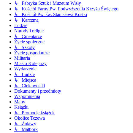
↳ Fabryka Sztuk i Muzeum Wisły
↳ Kościół Farny Pw. Podwyższenia Krzyża Świętego
↳ Kościół Pw. św. Stanisława Kostki
↳ Karczma
Ludzie
Narody i religie
↳ Cmentarze
Życie społeczne
↳ Szkoły
Życie gospodarcze
Militaria
Miasto Kolejarzy
Wydarzenia
↳ Ludzie
↳ Miejsca
↳ Ciekawostki
Dokumenty i przedmioty
Wspomnienia
Mapy
Książki
↳ Promocje książek
Okolice Tczewa
↳ Żuławy
↳ Malbork