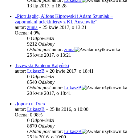
Ostatni post
autor:
LukaszB
13 lip 2017, o 18:28
„Piotr Jaglic, Alfons Kiprowski i Adam Szumlak –
zapomniani uciekinierzy z KL Auschwitz”.
autor:
zunia
»
25 kwie 2017, o 13:21
Ocena: 4.9%
0
Odpowiedzi
9212
Odsłony
Ostatni post
autor:
zunia
25 kwie 2017, o 13:21
Tczewski Panteon Katyński
autor:
LukaszB
»
20 kwie 2017, o 18:41
0
Odpowiedzi
8540
Odsłony
Ostatni post
autor:
LukaszB
20 kwie 2017, o 18:41
Дорога в Тчев
autor:
LukaszB
»
25 lis 2016, o 10:00
Ocena: 0.98%
0
Odpowiedzi
8670
Odsłony
Ostatni post
autor:
LukaszB
25 lis 2016, o 10:00