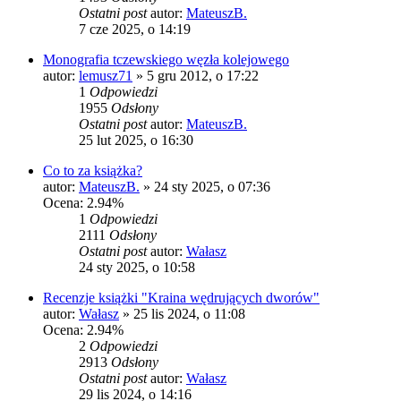
Ostatni post
autor:
MateuszB.
7 cze 2025, o 14:19
Monografia tczewskiego węzła kolejowego
autor:
lemusz71
»
5 gru 2012, o 17:22
1
Odpowiedzi
1955
Odsłony
Ostatni post
autor:
MateuszB.
25 lut 2025, o 16:30
Co to za książka?
autor:
MateuszB.
»
24 sty 2025, o 07:36
Ocena: 2.94%
1
Odpowiedzi
2111
Odsłony
Ostatni post
autor:
Wałasz
24 sty 2025, o 10:58
Recenzje książki "Kraina wędrujących dworów"
autor:
Wałasz
»
25 lis 2024, o 11:08
Ocena: 2.94%
2
Odpowiedzi
2913
Odsłony
Ostatni post
autor:
Wałasz
29 lis 2024, o 14:16