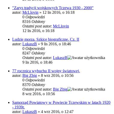
"Zarys tradycji wojskowych Tczewa 1930 - 2000"
autor:
McLlovin
»
12 lis 2016, o 16:18
0
Odpowiedzi
8316
Odsłony
Ostatni post
autor:
McLlovin
12 lis 2016, o 16:18
Ludzie morza. Szkice biograficzne. Cz. II
autor:
LukaszB
»
9 lis 2016, o 18:46
0
Odpowiedzi
8247
Odsłony
Ostatni post
autor:
LukaszB
9 lis 2016, o 18:46
77 rocznica wybuchu II wojny światowej.
autor:
Big Zbig
»
8 wrz 2016, o 10:56
0
Odpowiedzi
8370
Odsłony
Ostatni post
autor:
Big Zbig
8 wrz 2016, o 10:56
Samorząd Powiatowy w Powiecie Tczewskim w latach 1920
- 1939r.
autor:
LukaszB
»
4 wrz 2016, o 12:47