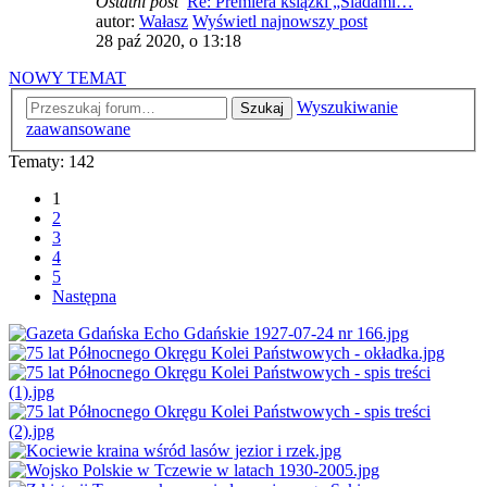
Ostatni post
Re: Premiera książki „Śladami…
autor:
Wałasz
Wyświetl najnowszy post
28 paź 2020, o 13:18
NOWY TEMAT
Wyszukiwanie
Szukaj
zaawansowane
Tematy: 142
1
2
3
4
5
Następna