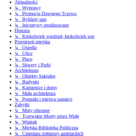
Aktualności
↳ Wyprawy
↳ Promocja Dawnego Tczewa
↳ Byliśmy tam
↳ Inicjatywy zrealizowane
Historia
↳ Ktokolwiek wiedział, ktokolwiek wie
Przestrzeń miejska
↳ Osiedla
↳ Ulice
↳ Place
↳ Skwery i Parki
Architektura
↳ Obiekty Sakralne
↳ Budynki
↳ Kamienice i domy
↳ Mała architektura
↳ Pomniki i miejsca pamięci
Zabytki
↳ Mury obronne
↳ Tczewskie Mosty przez Wisłę
↳ Wiatrak
↳ Miejska Biblioteka Publiczna
↳ Cmentarz żołnierzy austriackich