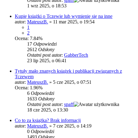
Ostatni post
autor:
spaff
1 wrz 2025, o 18:53
Kupię książki o Tczewie lub wymienię się na inne
autor:
MateuszB.
»
11 mar 2025, o 19:54
1
2
Ocena: 7.84%
17
Odpowiedzi
2612
Odsłony
Ostatni post
autor:
GabberTech
23 lip 2025, o 06:41
Tytuły mało znanych książek i publikacji związanych z
Tczewem
autor:
MateuszB.
»
5 cze 2025, o 07:51
Ocena: 1.96%
6
Odpowiedzi
1633
Odsłony
Ostatni post
autor:
spaff
18 cze 2025, o 13:30
Co to za książka? Brak informacji
autor:
MateuszB.
»
7 cze 2025, o 14:19
0
Odpowiedzi
1493
Odsłony