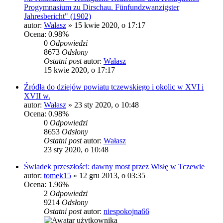
Progymnasium zu Dirschau. Fünfundzwanzigster
Jahresbericht" (1902)
autor:
Wałasz
»
15 kwie 2020, o 17:17
Ocena: 0.98%
0
Odpowiedzi
8673
Odsłony
Ostatni post
autor:
Wałasz
15 kwie 2020, o 17:17
Źródła do dziejów powiatu tczewskiego i okolic w XVI i
XVII w.
autor:
Wałasz
»
23 sty 2020, o 10:48
Ocena: 0.98%
0
Odpowiedzi
8653
Odsłony
Ostatni post
autor:
Wałasz
23 sty 2020, o 10:48
Świadek przeszłości: dawny most przez Wisłę w Tczewie
autor:
tomek15
»
12 gru 2013, o 03:35
Ocena: 1.96%
2
Odpowiedzi
9214
Odsłony
Ostatni post
autor:
niespokojna66