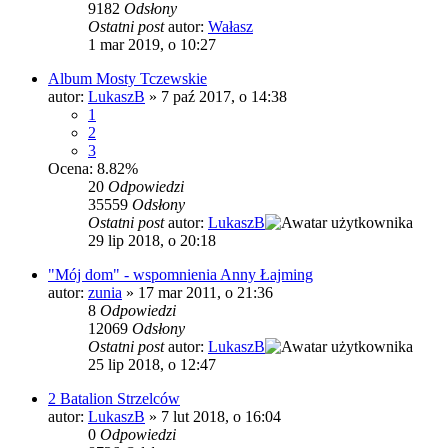
9182
Odsłony
Ostatni post
autor:
Wałasz
1 mar 2019, o 10:27
Album Mosty Tczewskie
autor:
LukaszB
»
7 paź 2017, o 14:38
1
2
3
Ocena: 8.82%
20
Odpowiedzi
35559
Odsłony
Ostatni post
autor:
LukaszB
29 lip 2018, o 20:18
"Mój dom" - wspomnienia Anny Łajming
autor:
zunia
»
17 mar 2011, o 21:36
8
Odpowiedzi
12069
Odsłony
Ostatni post
autor:
LukaszB
25 lip 2018, o 12:47
2 Batalion Strzelców
autor:
LukaszB
»
7 lut 2018, o 16:04
0
Odpowiedzi