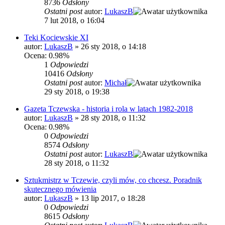
8736
Odsłony
Ostatni post
autor:
LukaszB
7 lut 2018, o 16:04
Teki Kociewskie XI
autor:
LukaszB
»
26 sty 2018, o 14:18
Ocena: 0.98%
1
Odpowiedzi
10416
Odsłony
Ostatni post
autor:
Michał
29 sty 2018, o 19:38
Gazeta Tczewska - historia i rola w latach 1982-2018
autor:
LukaszB
»
28 sty 2018, o 11:32
Ocena: 0.98%
0
Odpowiedzi
8574
Odsłony
Ostatni post
autor:
LukaszB
28 sty 2018, o 11:32
Sztukmistrz w Tczewie, czyli mów, co chcesz. Poradnik
skutecznego mówienia
autor:
LukaszB
»
13 lip 2017, o 18:28
0
Odpowiedzi
8615
Odsłony