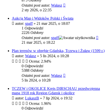
875
Odsłony
Ostatni post
autor:
Wałasz
2 sty 2026, o 22:35
Aukcja Map i Widoków Polski i Świata
autor:
spaff
»
21 mar 2025, o 18:07
1
Odpowiedzi
2226
Odsłony
Ostatni post
autor:
spaff
21 mar 2025, o 18:22
Plan terenów w obrębie Gdańska, Tczewa i Żuław (1599 r.)
autor:
Wałasz
»
5 lis 2024, o 10:28
Ocena: 2.94%
0
Odpowiedzi
5388
Odsłony
Ostatni post
autor:
Wałasz
5 lis 2024, o 10:28
TCZEW i OKOLICE Kreis DIRSCHAU przedwojenna
mapa 1918 rok Region Gdansk i okolice
autor:
LukaszB
»
7 lip 2024, o 19:32
Ocena: 1.96%
0
Odpowiedzi