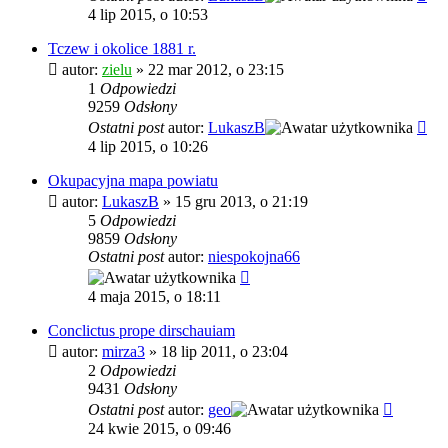
4 lip 2015, o 10:53
Tczew i okolice 1881 r.
autor:
zielu
»
22 mar 2012, o 23:15
1
Odpowiedzi
9259
Odsłony
Ostatni post
autor:
LukaszB
4 lip 2015, o 10:26
Okupacyjna mapa powiatu
autor:
LukaszB
»
15 gru 2013, o 21:19
5
Odpowiedzi
9859
Odsłony
Ostatni post
autor:
niespokojna66
4 maja 2015, o 18:11
Conclictus prope dirschauiam
autor:
mirza3
»
18 lip 2011, o 23:04
2
Odpowiedzi
9431
Odsłony
Ostatni post
autor:
geo
24 kwie 2015, o 09:46