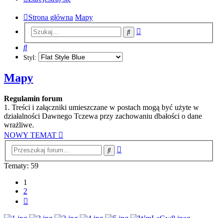
Strona główna
Mapy
Wyszukiwanie
Szukaj
zaawansowane
Szukaj
Styl:
Mapy
Regulamin forum
1. Treści i załączniki umieszczane w postach mogą być użyte w
działalności Dawnego Tczewa przy zachowaniu dbałości o dane
wrażliwe.
NOWY TEMAT
Wyszukiwanie
Szukaj
zaawansowane
Tematy: 59
1
2
Następna