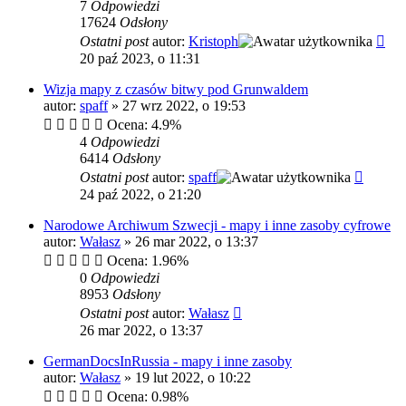
7
Odpowiedzi
17624
Odsłony
Ostatni post
autor:
Kristoph
20 paź 2023, o 11:31
Wizja mapy z czasów bitwy pod Grunwaldem
autor:
spaff
»
27 wrz 2022, o 19:53
Ocena: 4.9%
4
Odpowiedzi
6414
Odsłony
Ostatni post
autor:
spaff
24 paź 2022, o 21:20
Narodowe Archiwum Szwecji - mapy i inne zasoby cyfrowe
autor:
Wałasz
»
26 mar 2022, o 13:37
Ocena: 1.96%
0
Odpowiedzi
8953
Odsłony
Ostatni post
autor:
Wałasz
26 mar 2022, o 13:37
GermanDocsInRussia - mapy i inne zasoby
autor:
Wałasz
»
19 lut 2022, o 10:22
Ocena: 0.98%