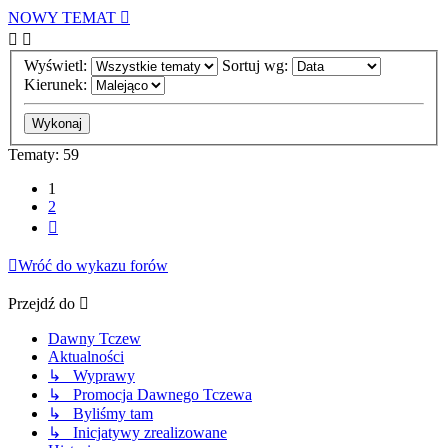
NOWY TEMAT
Wyświetl:
Sortuj wg:
Kierunek:
Tematy: 59
1
2
Następna
Wróć do wykazu forów
Przejdź do
Dawny Tczew
Aktualności
↳ Wyprawy
↳ Promocja Dawnego Tczewa
↳ Byliśmy tam
↳ Inicjatywy zrealizowane