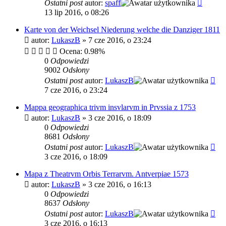
Ostatni post
autor:
spaff
13 lip 2016, o 08:26
Karte von der Weichsel Niederung welche die Danziger 1811
autor:
LukaszB
»
7 cze 2016, o 23:24
Ocena: 0.98%
0
Odpowiedzi
9002
Odsłony
Ostatni post
autor:
LukaszB
7 cze 2016, o 23:24
Mappa geographica trivm insvlarvm in Prvssia z 1753
autor:
LukaszB
»
3 cze 2016, o 18:09
0
Odpowiedzi
8681
Odsłony
Ostatni post
autor:
LukaszB
3 cze 2016, o 18:09
Mapa z Theatrvm Orbis Terrarvm. Antverpiae 1573
autor:
LukaszB
»
3 cze 2016, o 16:13
0
Odpowiedzi
8637
Odsłony
Ostatni post
autor:
LukaszB
3 cze 2016, o 16:13