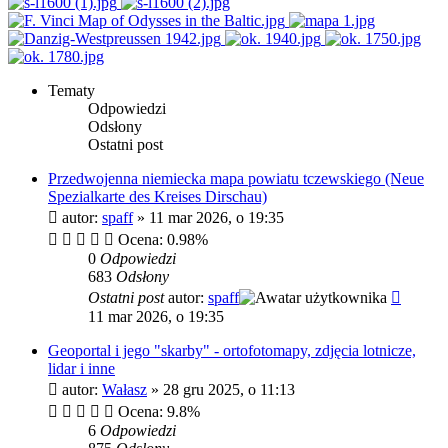
Tematy
Odpowiedzi
Odsłony
Ostatni post
Przedwojenna niemiecka mapa powiatu tczewskiego (Neue
Spezialkarte des Kreises Dirschau)
autor:
spaff
»
11 mar 2026, o 19:35
Ocena: 0.98%
0
Odpowiedzi
683
Odsłony
Ostatni post
autor:
spaff
11 mar 2026, o 19:35
Geoportal i jego "skarby" - ortofotomapy, zdjęcia lotnicze,
lidar i inne
autor:
Wałasz
»
28 gru 2025, o 11:13
Ocena: 9.8%
6
Odpowiedzi