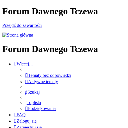
Forum Dawnego Tczewa
Przejdź do zawartości
Forum Dawnego Tczewa
Więcej…
Tematy bez odpowiedzi
Aktywne tematy
Szukaj
Toplista
Podziękowania
FAQ
Zaloguj się
Zarejestruj się