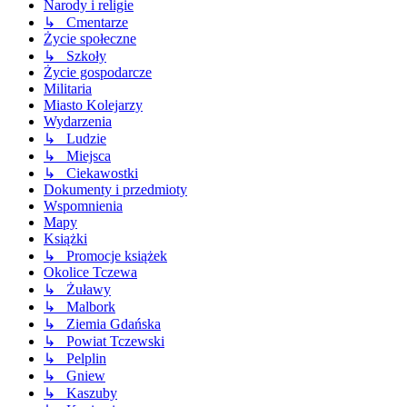
Narody i religie
↳ Cmentarze
Życie społeczne
↳ Szkoły
Życie gospodarcze
Militaria
Miasto Kolejarzy
Wydarzenia
↳ Ludzie
↳ Miejsca
↳ Ciekawostki
Dokumenty i przedmioty
Wspomnienia
Mapy
Książki
↳ Promocje książek
Okolice Tczewa
↳ Żuławy
↳ Malbork
↳ Ziemia Gdańska
↳ Powiat Tczewski
↳ Pelplin
↳ Gniew
↳ Kaszuby