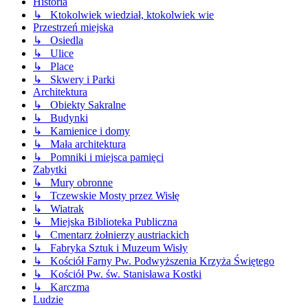
Historia
↳ Ktokolwiek wiedział, ktokolwiek wie
Przestrzeń miejska
↳ Osiedla
↳ Ulice
↳ Place
↳ Skwery i Parki
Architektura
↳ Obiekty Sakralne
↳ Budynki
↳ Kamienice i domy
↳ Mała architektura
↳ Pomniki i miejsca pamięci
Zabytki
↳ Mury obronne
↳ Tczewskie Mosty przez Wisłę
↳ Wiatrak
↳ Miejska Biblioteka Publiczna
↳ Cmentarz żołnierzy austriackich
↳ Fabryka Sztuk i Muzeum Wisły
↳ Kościół Farny Pw. Podwyższenia Krzyża Świętego
↳ Kościół Pw. św. Stanisława Kostki
↳ Karczma
Ludzie