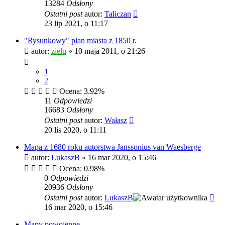
13284
Odsłony
Ostatni post
autor:
Taliczan
23 lip 2021, o 11:17
"Rysunkowy" plan miasta z 1850 r.
autor:
zielu
»
10 maja 2011, o 21:26
1
2
Ocena: 3.92%
11
Odpowiedzi
16683
Odsłony
Ostatni post
autor:
Wałasz
20 lis 2020, o 11:11
Mapa z 1680 roku autorstwa Janssonius van Waesberge
autor:
LukaszB
»
16 mar 2020, o 15:46
Ocena: 0.98%
0
Odpowiedzi
20936
Odsłony
Ostatni post
autor:
LukaszB
16 mar 2020, o 15:46
Mapy powojenne