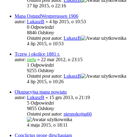
Ostatni post
autor:
LukaszB
17 lip 2015, o 22:16
Mapa OstundWestpreussen 1906
autor:
LukaszB
»
4 lip 2015, o 10:53
0
Odpowiedzi
8846
Odsłony
Ostatni post
autor:
LukaszB
4 lip 2015, o 10:53
Tczew i okolice 1881 r.
autor:
zielu
»
22 mar 2012, o 23:15
1
Odpowiedzi
9255
Odsłony
Ostatni post
autor:
LukaszB
4 lip 2015, o 10:26
Okupacyjna mapa powiatu
autor:
LukaszB
»
15 gru 2013, o 21:19
5
Odpowiedzi
9855
Odsłony
Ostatni post
autor:
niespokojna66
4 maja 2015, o 18:11
Conclictus prope dirschauiam