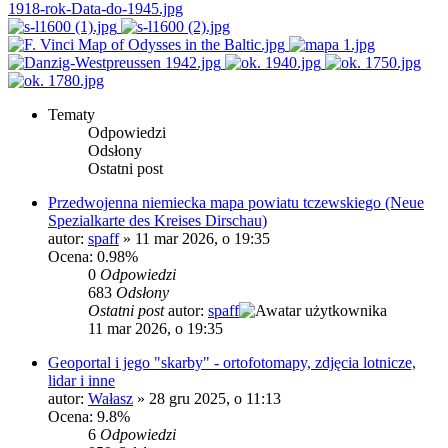
Tematy
Odpowiedzi
Odsłony
Ostatni post
Przedwojenna niemiecka mapa powiatu tczewskiego (Neue
Spezialkarte des Kreises Dirschau)
autor:
spaff
»
11 mar 2026, o 19:35
Ocena: 0.98%
0
Odpowiedzi
683
Odsłony
Ostatni post
autor:
spaff
11 mar 2026, o 19:35
Geoportal i jego "skarby" - ortofotomapy, zdjęcia lotnicze,
lidar i inne
autor:
Wałasz
»
28 gru 2025, o 11:13
Ocena: 9.8%
6
Odpowiedzi