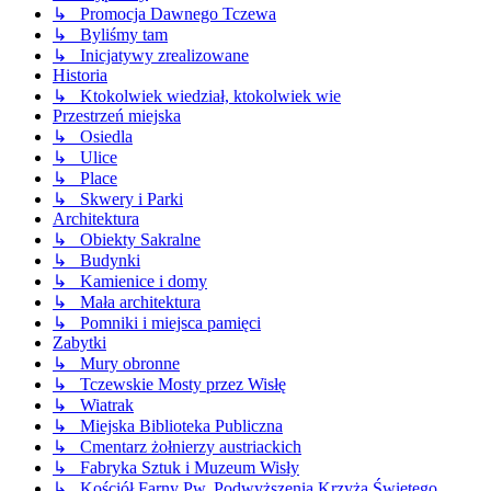
↳ Promocja Dawnego Tczewa
↳ Byliśmy tam
↳ Inicjatywy zrealizowane
Historia
↳ Ktokolwiek wiedział, ktokolwiek wie
Przestrzeń miejska
↳ Osiedla
↳ Ulice
↳ Place
↳ Skwery i Parki
Architektura
↳ Obiekty Sakralne
↳ Budynki
↳ Kamienice i domy
↳ Mała architektura
↳ Pomniki i miejsca pamięci
Zabytki
↳ Mury obronne
↳ Tczewskie Mosty przez Wisłę
↳ Wiatrak
↳ Miejska Biblioteka Publiczna
↳ Cmentarz żołnierzy austriackich
↳ Fabryka Sztuk i Muzeum Wisły
↳ Kościół Farny Pw. Podwyższenia Krzyża Świętego