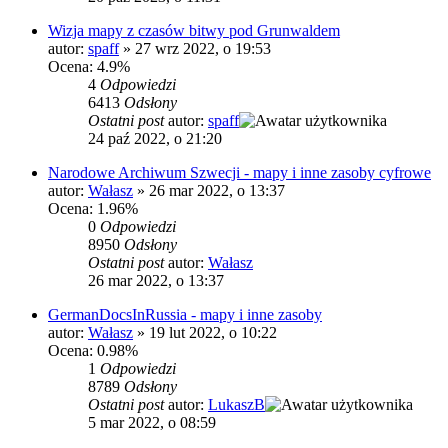
Wizja mapy z czasów bitwy pod Grunwaldem
autor:
spaff
»
27 wrz 2022, o 19:53
Ocena: 4.9%
4
Odpowiedzi
6413
Odsłony
Ostatni post
autor:
spaff
24 paź 2022, o 21:20
Narodowe Archiwum Szwecji - mapy i inne zasoby cyfrowe
autor:
Wałasz
»
26 mar 2022, o 13:37
Ocena: 1.96%
0
Odpowiedzi
8950
Odsłony
Ostatni post
autor:
Wałasz
26 mar 2022, o 13:37
GermanDocsInRussia - mapy i inne zasoby
autor:
Wałasz
»
19 lut 2022, o 10:22
Ocena: 0.98%
1
Odpowiedzi
8789
Odsłony
Ostatni post
autor:
LukaszB
5 mar 2022, o 08:59