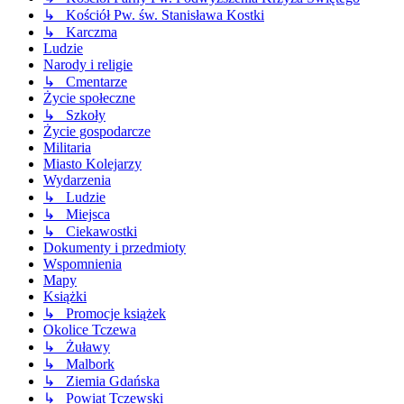
↳ Kościół Pw. św. Stanisława Kostki
↳ Karczma
Ludzie
Narody i religie
↳ Cmentarze
Życie społeczne
↳ Szkoły
Życie gospodarcze
Militaria
Miasto Kolejarzy
Wydarzenia
↳ Ludzie
↳ Miejsca
↳ Ciekawostki
Dokumenty i przedmioty
Wspomnienia
Mapy
Książki
↳ Promocje książek
Okolice Tczewa
↳ Żuławy
↳ Malbork
↳ Ziemia Gdańska
↳ Powiat Tczewski