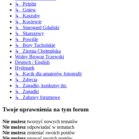
↳ Pelplin
↳ Gniew
↳ Kaszuby
↳ Kociewie
↳ Starogard Gdański
↳ Skarszewy
↳ Powiśle
↳ Bory Tucholskie
↳ Ziemia Chełmińska
Wolny Browar Tczewski
Deutsch / English
Hydepark
↳ Kącik dla amatorów fotografii
↳ Zdjęcia
↳ Zagadki, konkursy itp.
↳ Zagadki
↳ Zabawy forumowe
Twoje uprawnienia na tym forum
Nie możesz
tworzyć nowych tematów
Nie możesz
odpowiadać w tematach
Nie możesz
zmieniać swoich postów
Nie możesz
usuwać swoich postów