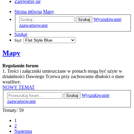
Zarejestruj się
Strona główna
Mapy
Wyszukiwanie
Szukaj
zaawansowane
Szukaj
Styl:
Mapy
Regulamin forum
1. Treści i załączniki umieszczane w postach mogą być użyte w
działalności Dawnego Tczewa przy zachowaniu dbałości o dane
wrażliwe.
NOWY TEMAT
Wyszukiwanie
Szukaj
zaawansowane
Tematy: 59
1
2
Następna