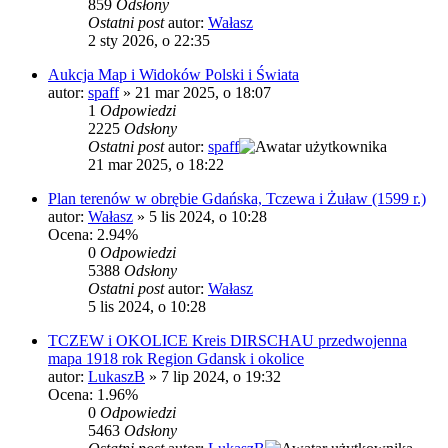
859
Odsłony
Ostatni post
autor:
Wałasz
2 sty 2026, o 22:35
Aukcja Map i Widoków Polski i Świata
autor:
spaff
»
21 mar 2025, o 18:07
1
Odpowiedzi
2225
Odsłony
Ostatni post
autor:
spaff
21 mar 2025, o 18:22
Plan terenów w obrębie Gdańska, Tczewa i Żuław (1599 r.)
autor:
Wałasz
»
5 lis 2024, o 10:28
Ocena: 2.94%
0
Odpowiedzi
5388
Odsłony
Ostatni post
autor:
Wałasz
5 lis 2024, o 10:28
TCZEW i OKOLICE Kreis DIRSCHAU przedwojenna
mapa 1918 rok Region Gdansk i okolice
autor:
LukaszB
»
7 lip 2024, o 19:32
Ocena: 1.96%
0
Odpowiedzi
5463
Odsłony