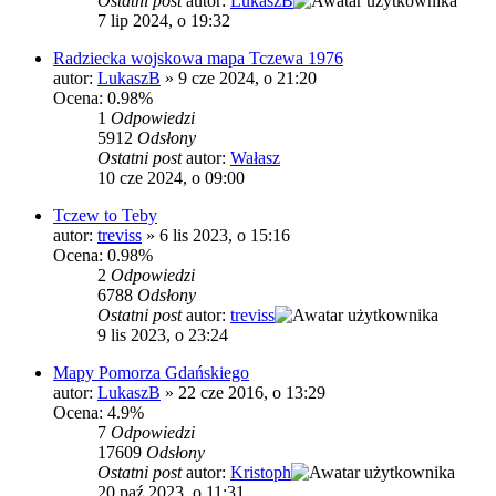
Ostatni post
autor:
LukaszB
7 lip 2024, o 19:32
Radziecka wojskowa mapa Tczewa 1976
autor:
LukaszB
»
9 cze 2024, o 21:20
Ocena: 0.98%
1
Odpowiedzi
5912
Odsłony
Ostatni post
autor:
Wałasz
10 cze 2024, o 09:00
Tczew to Teby
autor:
treviss
»
6 lis 2023, o 15:16
Ocena: 0.98%
2
Odpowiedzi
6788
Odsłony
Ostatni post
autor:
treviss
9 lis 2023, o 23:24
Mapy Pomorza Gdańskiego
autor:
LukaszB
»
22 cze 2016, o 13:29
Ocena: 4.9%
7
Odpowiedzi
17609
Odsłony
Ostatni post
autor:
Kristoph
20 paź 2023, o 11:31