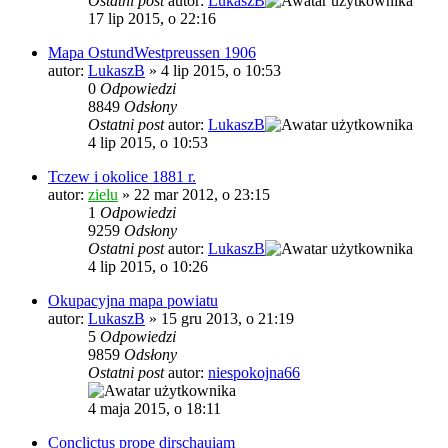
Ostatni post
autor:
LukaszB
17 lip 2015, o 22:16
Mapa OstundWestpreussen 1906
autor:
LukaszB
»
4 lip 2015, o 10:53
0
Odpowiedzi
8849
Odsłony
Ostatni post
autor:
LukaszB
4 lip 2015, o 10:53
Tczew i okolice 1881 r.
autor:
zielu
»
22 mar 2012, o 23:15
1
Odpowiedzi
9259
Odsłony
Ostatni post
autor:
LukaszB
4 lip 2015, o 10:26
Okupacyjna mapa powiatu
autor:
LukaszB
»
15 gru 2013, o 21:19
5
Odpowiedzi
9859
Odsłony
Ostatni post
autor:
niespokojna66
4 maja 2015, o 18:11
Conclictus prope dirschauiam