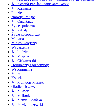
↳ Kościół Pw. św. Stanisława Kostki
↳ Karczma
Ludzie
Narody i religie
↳ Cmentarze
Życie społeczne
↳ Szkoły
Życie gospodarcze
Militaria
Miasto Kolejarzy
Wydarzenia
↳ Ludzie
↳ Miejsca
↳ Ciekawostki
Dokumenty i przedmioty
Wspomnienia
Mapy
Książki
↳ Promocje książek
Okolice Tczewa
↳ Żuławy
↳ Malbork
↳ Ziemia Gdańska
↳ Powiat Tczewski