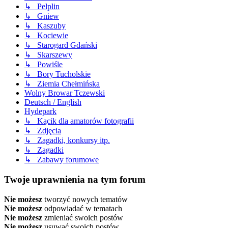
↳ Pelplin
↳ Gniew
↳ Kaszuby
↳ Kociewie
↳ Starogard Gdański
↳ Skarszewy
↳ Powiśle
↳ Bory Tucholskie
↳ Ziemia Chełmińska
Wolny Browar Tczewski
Deutsch / English
Hydepark
↳ Kącik dla amatorów fotografii
↳ Zdjęcia
↳ Zagadki, konkursy itp.
↳ Zagadki
↳ Zabawy forumowe
Twoje uprawnienia na tym forum
Nie możesz
tworzyć nowych tematów
Nie możesz
odpowiadać w tematach
Nie możesz
zmieniać swoich postów
Nie możesz
usuwać swoich postów