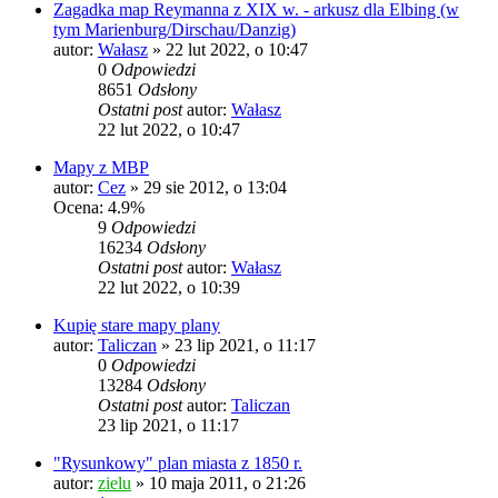
Zagadka map Reymanna z XIX w. - arkusz dla Elbing (w
tym Marienburg/Dirschau/Danzig)
autor:
Wałasz
»
22 lut 2022, o 10:47
0
Odpowiedzi
8651
Odsłony
Ostatni post
autor:
Wałasz
22 lut 2022, o 10:47
Mapy z MBP
autor:
Cez
»
29 sie 2012, o 13:04
Ocena: 4.9%
9
Odpowiedzi
16234
Odsłony
Ostatni post
autor:
Wałasz
22 lut 2022, o 10:39
Kupię stare mapy plany
autor:
Taliczan
»
23 lip 2021, o 11:17
0
Odpowiedzi
13284
Odsłony
Ostatni post
autor:
Taliczan
23 lip 2021, o 11:17
"Rysunkowy" plan miasta z 1850 r.
autor:
zielu
»
10 maja 2011, o 21:26