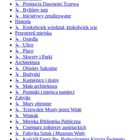
↳ Promocja Dawnego Tczewa
↳ Byliśmy tam
↳ Inicjatywy zrealizowane
Historia
↳ Ktokolwiek wiedział, ktokolwiek wie
Przestrzeń miejska
↳ Osiedla
↳ Ulice
↳ Place
↳ Skwery i Parki
Architektura
↳ Obiekty Sakralne
↳ Budynki
↳ Kamienice i domy
↳ Mała architektura
↳ Pomniki i miejsca pamięci
Zabytki
↳ Mury obronne
↳ Tczewskie Mosty przez Wisłę
↳ Wiatrak
↳ Miejska Biblioteka Publiczna
↳ Cmentarz żołnierzy austriackich
↳ Fabryka Sztuk i Muzeum Wisły
↳ Kościół Farny Pw. Podwyższenia Krzyża Świętego