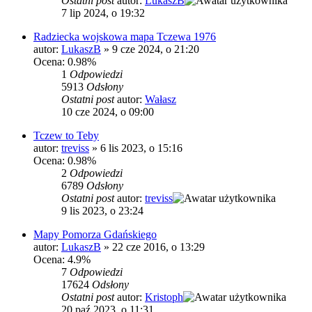
Ostatni post
autor:
LukaszB
7 lip 2024, o 19:32
Radziecka wojskowa mapa Tczewa 1976
autor:
LukaszB
»
9 cze 2024, o 21:20
Ocena: 0.98%
1
Odpowiedzi
5913
Odsłony
Ostatni post
autor:
Wałasz
10 cze 2024, o 09:00
Tczew to Teby
autor:
treviss
»
6 lis 2023, o 15:16
Ocena: 0.98%
2
Odpowiedzi
6789
Odsłony
Ostatni post
autor:
treviss
9 lis 2023, o 23:24
Mapy Pomorza Gdańskiego
autor:
LukaszB
»
22 cze 2016, o 13:29
Ocena: 4.9%
7
Odpowiedzi
17624
Odsłony
Ostatni post
autor:
Kristoph
20 paź 2023, o 11:31