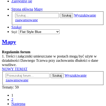
Zarejestruj się
Strona główna
Mapy
Wyszukiwanie
Szukaj
zaawansowane
Szukaj
Styl:
Mapy
Regulamin forum
1. Treści i załączniki umieszczane w postach mogą być użyte w
działalności Dawnego Tczewa przy zachowaniu dbałości o dane
wrażliwe.
NOWY TEMAT
Wyszukiwanie
Szukaj
zaawansowane
Tematy: 59
1
2
Następna