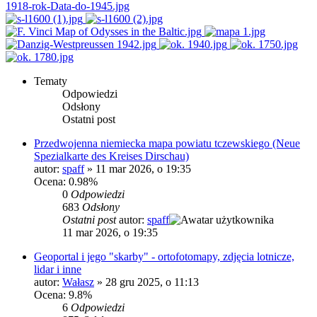
Tematy
Odpowiedzi
Odsłony
Ostatni post
Przedwojenna niemiecka mapa powiatu tczewskiego (Neue
Spezialkarte des Kreises Dirschau)
autor:
spaff
»
11 mar 2026, o 19:35
Ocena: 0.98%
0
Odpowiedzi
683
Odsłony
Ostatni post
autor:
spaff
11 mar 2026, o 19:35
Geoportal i jego "skarby" - ortofotomapy, zdjęcia lotnicze,
lidar i inne
autor:
Wałasz
»
28 gru 2025, o 11:13
Ocena: 9.8%
6
Odpowiedzi