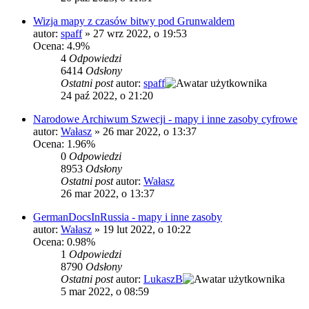
Wizja mapy z czasów bitwy pod Grunwaldem
autor:
spaff
»
27 wrz 2022, o 19:53
Ocena: 4.9%
4
Odpowiedzi
6414
Odsłony
Ostatni post
autor:
spaff
24 paź 2022, o 21:20
Narodowe Archiwum Szwecji - mapy i inne zasoby cyfrowe
autor:
Wałasz
»
26 mar 2022, o 13:37
Ocena: 1.96%
0
Odpowiedzi
8953
Odsłony
Ostatni post
autor:
Wałasz
26 mar 2022, o 13:37
GermanDocsInRussia - mapy i inne zasoby
autor:
Wałasz
»
19 lut 2022, o 10:22
Ocena: 0.98%
1
Odpowiedzi
8790
Odsłony
Ostatni post
autor:
LukaszB
5 mar 2022, o 08:59