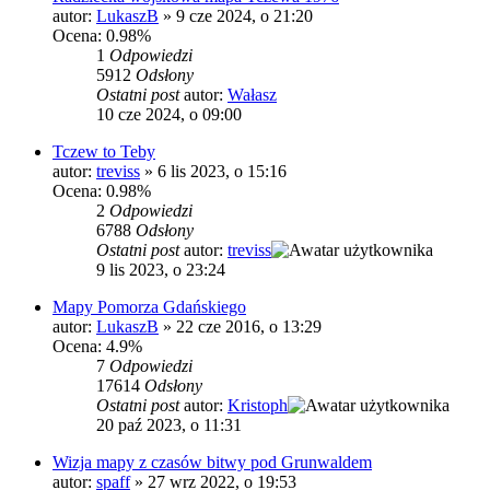
autor:
LukaszB
»
9 cze 2024, o 21:20
Ocena: 0.98%
1
Odpowiedzi
5912
Odsłony
Ostatni post
autor:
Wałasz
10 cze 2024, o 09:00
Tczew to Teby
autor:
treviss
»
6 lis 2023, o 15:16
Ocena: 0.98%
2
Odpowiedzi
6788
Odsłony
Ostatni post
autor:
treviss
9 lis 2023, o 23:24
Mapy Pomorza Gdańskiego
autor:
LukaszB
»
22 cze 2016, o 13:29
Ocena: 4.9%
7
Odpowiedzi
17614
Odsłony
Ostatni post
autor:
Kristoph
20 paź 2023, o 11:31
Wizja mapy z czasów bitwy pod Grunwaldem
autor:
spaff
»
27 wrz 2022, o 19:53