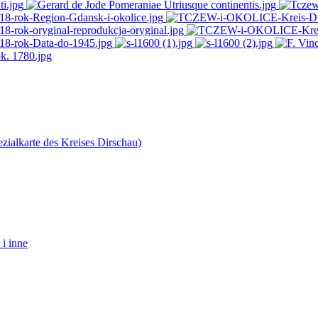
ialkarte des Kreises Dirschau)
 i inne