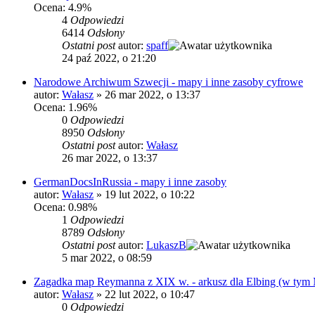
Ocena: 4.9%
4
Odpowiedzi
6414
Odsłony
Ostatni post
autor:
spaff
24 paź 2022, o 21:20
Narodowe Archiwum Szwecji - mapy i inne zasoby cyfrowe
autor:
Wałasz
»
26 mar 2022, o 13:37
Ocena: 1.96%
0
Odpowiedzi
8950
Odsłony
Ostatni post
autor:
Wałasz
26 mar 2022, o 13:37
GermanDocsInRussia - mapy i inne zasoby
autor:
Wałasz
»
19 lut 2022, o 10:22
Ocena: 0.98%
1
Odpowiedzi
8789
Odsłony
Ostatni post
autor:
LukaszB
5 mar 2022, o 08:59
Zagadka map Reymanna z XIX w. - arkusz dla Elbing (w tym 
autor:
Wałasz
»
22 lut 2022, o 10:47
0
Odpowiedzi