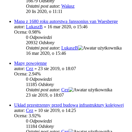
16679
Odsłony
Ostatni post
autor:
Wałasz
20 lis 2020, o 11:11
Mapa z 1680 roku autorstwa Janssonius van Waesberge
autor:
LukaszB
»
16 mar 2020, o 15:46
Ocena: 0.98%
0
Odpowiedzi
20932
Odsłony
Ostatni post
autor:
LukaszB
16 mar 2020, o 15:46
Mapy powojenne
autor:
Cez
»
23 sie 2019, o 18:07
Ocena: 2.94%
0
Odpowiedzi
11185
Odsłony
Ostatni post
autor:
Cez
23 sie 2019, o 18:07
Układ przestrzenny przed budową infrastruktury kolejowej
autor:
Cez
»
10 sie 2019, o 14:25
Ocena: 3.92%
0
Odpowiedzi
11184
Odsłony
Ostatni post
autor:
Cez