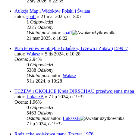
2 sty 2026, o 22:35
Aukcja Map i Widoków Polski i Świata
autor:
spaff
»
21 mar 2025, o 18:07
1
Odpowiedzi
2225
Odsłony
Ostatni post
autor:
spaff
21 mar 2025, o 18:22
Plan terenów w obrębie Gdańska, Tczewa i Żuław (1599 r.)
autor:
Wałasz
»
5 lis 2024, o 10:28
Ocena: 2.94%
0
Odpowiedzi
5388
Odsłony
Ostatni post
autor:
Wałasz
5 lis 2024, o 10:28
TCZEW i OKOLICE Kreis DIRSCHAU przedwojenna mapa 191
autor:
LukaszB
»
7 lip 2024, o 19:32
Ocena: 1.96%
0
Odpowiedzi
5463
Odsłony
Ostatni post
autor:
LukaszB
7 lip 2024, o 19:32
Radziecka wojskowa mapa Tczewa 1976