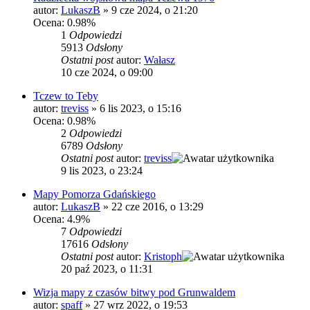
autor:
LukaszB
»
9 cze 2024, o 21:20
Ocena: 0.98%
1
Odpowiedzi
5913
Odsłony
Ostatni post
autor:
Wałasz
10 cze 2024, o 09:00
Tczew to Teby
autor:
treviss
»
6 lis 2023, o 15:16
Ocena: 0.98%
2
Odpowiedzi
6789
Odsłony
Ostatni post
autor:
treviss
9 lis 2023, o 23:24
Mapy Pomorza Gdańskiego
autor:
LukaszB
»
22 cze 2016, o 13:29
Ocena: 4.9%
7
Odpowiedzi
17616
Odsłony
Ostatni post
autor:
Kristoph
20 paź 2023, o 11:31
Wizja mapy z czasów bitwy pod Grunwaldem
autor:
spaff
»
27 wrz 2022, o 19:53