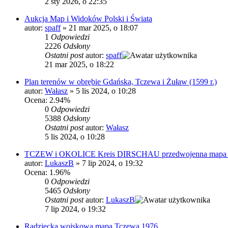
2 sty 2026, o 22:35
Aukcja Map i Widoków Polski i Świata
autor:
spaff
»
21 mar 2025, o 18:07
1
Odpowiedzi
2226
Odsłony
Ostatni post
autor:
spaff
21 mar 2025, o 18:22
Plan terenów w obrębie Gdańska, Tczewa i Żuław (1599 r.)
autor:
Wałasz
»
5 lis 2024, o 10:28
Ocena: 2.94%
0
Odpowiedzi
5388
Odsłony
Ostatni post
autor:
Wałasz
5 lis 2024, o 10:28
TCZEW i OKOLICE Kreis DIRSCHAU przedwojenna mapa 191
autor:
LukaszB
»
7 lip 2024, o 19:32
Ocena: 1.96%
0
Odpowiedzi
5465
Odsłony
Ostatni post
autor:
LukaszB
7 lip 2024, o 19:32
Radziecka wojskowa mapa Tczewa 1976