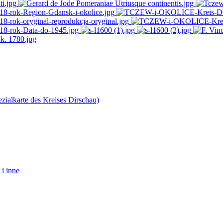
ialkarte des Kreises Dirschau)
 i inne