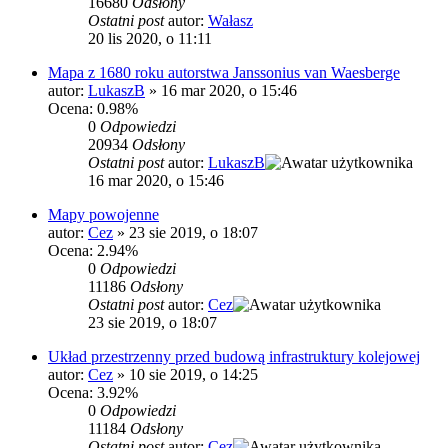
16680
Odsłony
Ostatni post
autor:
Wałasz
20 lis 2020, o 11:11
Mapa z 1680 roku autorstwa Janssonius van Waesberge
autor:
LukaszB
»
16 mar 2020, o 15:46
Ocena: 0.98%
0
Odpowiedzi
20934
Odsłony
Ostatni post
autor:
LukaszB
16 mar 2020, o 15:46
Mapy powojenne
autor:
Cez
»
23 sie 2019, o 18:07
Ocena: 2.94%
0
Odpowiedzi
11186
Odsłony
Ostatni post
autor:
Cez
23 sie 2019, o 18:07
Układ przestrzenny przed budową infrastruktury kolejowej
autor:
Cez
»
10 sie 2019, o 14:25
Ocena: 3.92%
0
Odpowiedzi
11184
Odsłony
Ostatni post
autor:
Cez