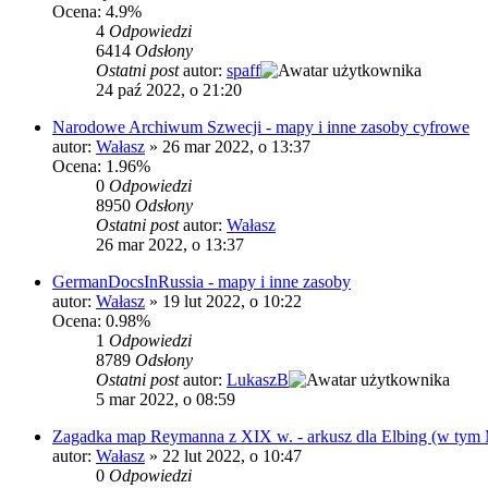
Ocena: 4.9%
4
Odpowiedzi
6414
Odsłony
Ostatni post
autor:
spaff
24 paź 2022, o 21:20
Narodowe Archiwum Szwecji - mapy i inne zasoby cyfrowe
autor:
Wałasz
»
26 mar 2022, o 13:37
Ocena: 1.96%
0
Odpowiedzi
8950
Odsłony
Ostatni post
autor:
Wałasz
26 mar 2022, o 13:37
GermanDocsInRussia - mapy i inne zasoby
autor:
Wałasz
»
19 lut 2022, o 10:22
Ocena: 0.98%
1
Odpowiedzi
8789
Odsłony
Ostatni post
autor:
LukaszB
5 mar 2022, o 08:59
Zagadka map Reymanna z XIX w. - arkusz dla Elbing (w tym 
autor:
Wałasz
»
22 lut 2022, o 10:47
0
Odpowiedzi