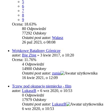
5
6
7
8
9
Ocena: 18.63%
80
Odpowiedzi
77292
Odsłony
Ostatni post
autor:
Wałasz
26 paź 2023, o 08:08
Wojskowe Bataliony Górnicze
autor:
Big Zbig
»
3 kwie 2017, o 10:20
Ocena: 11.76%
4
Odpowiedzi
14900
Odsłony
Ostatni post
autor:
zunia
16 kwie 2021, o 12:09
Tczew pod okupacją niemiecką - film
autor:
LukaszB
»
6 wrz 2020, o 10:53
0
Odpowiedzi
17979
Odsłony
Ostatni post
autor:
LukaszB
6 wrz 2020, o 10:53