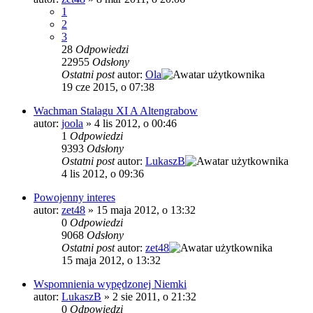
1
2
3
28
Odpowiedzi
22955
Odsłony
Ostatni post
autor:
Ola
19 cze 2015, o 07:38
Wachman Stalagu XI A Altengrabow
autor:
joola
»
4 lis 2012, o 00:46
1
Odpowiedzi
9393
Odsłony
Ostatni post
autor:
LukaszB
4 lis 2012, o 09:36
Powojenny interes
autor:
zet48
»
15 maja 2012, o 13:32
0
Odpowiedzi
9068
Odsłony
Ostatni post
autor:
zet48
15 maja 2012, o 13:32
Wspomnienia wypędzonej Niemki
autor:
LukaszB
»
2 sie 2011, o 21:32
0
Odpowiedzi