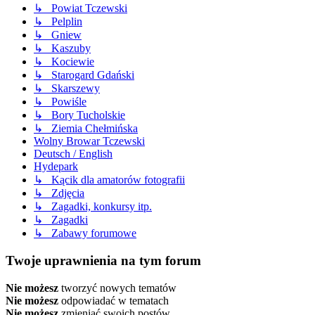
↳ Powiat Tczewski
↳ Pelplin
↳ Gniew
↳ Kaszuby
↳ Kociewie
↳ Starogard Gdański
↳ Skarszewy
↳ Powiśle
↳ Bory Tucholskie
↳ Ziemia Chełmińska
Wolny Browar Tczewski
Deutsch / English
Hydepark
↳ Kącik dla amatorów fotografii
↳ Zdjęcia
↳ Zagadki, konkursy itp.
↳ Zagadki
↳ Zabawy forumowe
Twoje uprawnienia na tym forum
Nie możesz
tworzyć nowych tematów
Nie możesz
odpowiadać w tematach
Nie możesz
zmieniać swoich postów