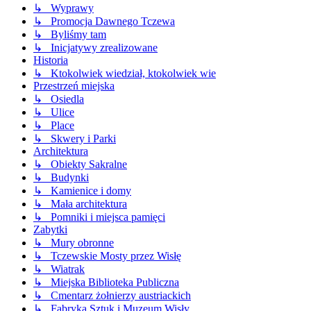
↳ Wyprawy
↳ Promocja Dawnego Tczewa
↳ Byliśmy tam
↳ Inicjatywy zrealizowane
Historia
↳ Ktokolwiek wiedział, ktokolwiek wie
Przestrzeń miejska
↳ Osiedla
↳ Ulice
↳ Place
↳ Skwery i Parki
Architektura
↳ Obiekty Sakralne
↳ Budynki
↳ Kamienice i domy
↳ Mała architektura
↳ Pomniki i miejsca pamięci
Zabytki
↳ Mury obronne
↳ Tczewskie Mosty przez Wisłę
↳ Wiatrak
↳ Miejska Biblioteka Publiczna
↳ Cmentarz żołnierzy austriackich
↳ Fabryka Sztuk i Muzeum Wisły