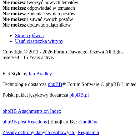
Nie możesz
tworzyć nowych tematów
Nie możesz
odpowiadać w tematach
Nie możesz
zmieniać swoich postów
Nie możesz
usuwać swoich postów
Nie możesz
dodawać załączników
Strona główna
Usuń ciasteczka witryny
Copyright © 2011 - 2026 Forum Dawnego Tczewa All rights
reserved - 15 Years active.
Flat Style by
Ian Bradley
Technologię dostarcza
phpBB
® Forum Software © phpBB Limited
Polski pakiet językowy dostarcza
phpBB.pl
phpBB Attachments on Index
phpBB post Reactions
| Emoji art By:
EmojiOne
Zasady ochrony danych osobowych
|
Regulamin