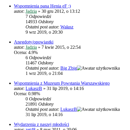
Wspomnienia pana Henia eF ;)
autor:
Jadzia
»
30 gru 2012, o 13:12
7
Odpowiedzi
14933
Odsłony
Ostatni post
autor:
Wałasz
9 wrz 2019, o 20:30
Anegdoty/opowiastki
autor:
Jadzia
»
7 kwie 2015, o 22:54
Ocena: 4.9%
6
Odpowiedzi
11467
Odsłony
Ostatni post
autor:
Big Zbig
1 wrz 2019, o 21:04
Wspomnienia z Muzeum Powstania Warszawskiego
autor:
LukaszB
»
31 lip 2019, o 14:16
Ocena: 0.98%
0
Odpowiedzi
21891
Odsłony
Ostatni post
autor:
LukaszB
31 lip 2019, o 14:16
Wydarzenia z naszej młodości
autor:
zet48
»
8 mar 2011, o 20:06