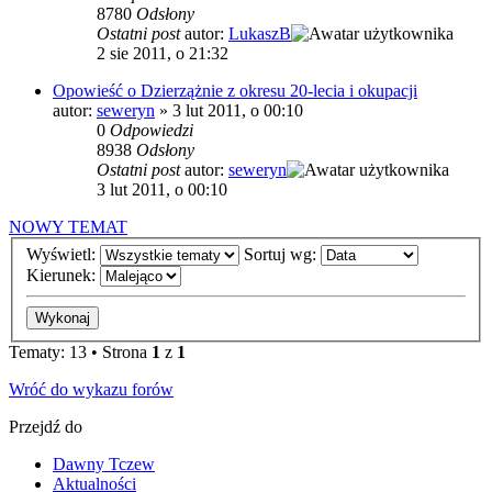
8780
Odsłony
Ostatni post
autor:
LukaszB
2 sie 2011, o 21:32
Opowieść o Dzierzążnie z okresu 20-lecia i okupacji
autor:
seweryn
»
3 lut 2011, o 00:10
0
Odpowiedzi
8938
Odsłony
Ostatni post
autor:
seweryn
3 lut 2011, o 00:10
NOWY TEMAT
Wyświetl:
Sortuj wg:
Kierunek:
Tematy: 13 • Strona
1
z
1
Wróć do wykazu forów
Przejdź do
Dawny Tczew
Aktualności