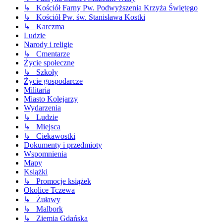
↳ Kościół Farny Pw. Podwyższenia Krzyża Świętego
↳ Kościół Pw. św. Stanisława Kostki
↳ Karczma
Ludzie
Narody i religie
↳ Cmentarze
Życie społeczne
↳ Szkoły
Życie gospodarcze
Militaria
Miasto Kolejarzy
Wydarzenia
↳ Ludzie
↳ Miejsca
↳ Ciekawostki
Dokumenty i przedmioty
Wspomnienia
Mapy
Książki
↳ Promocje książek
Okolice Tczewa
↳ Żuławy
↳ Malbork
↳ Ziemia Gdańska