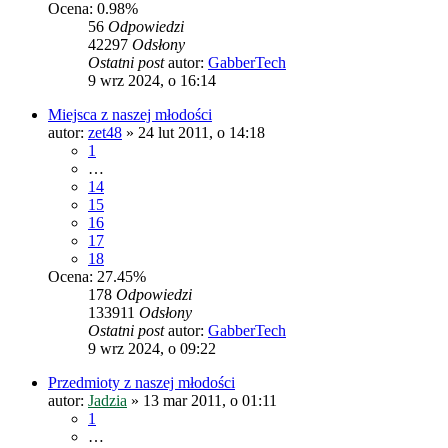
Ocena: 0.98%
56
Odpowiedzi
42297
Odsłony
Ostatni post
autor:
GabberTech
9 wrz 2024, o 16:14
Miejsca z naszej młodości
autor:
zet48
»
24 lut 2011, o 14:18
1
…
14
15
16
17
18
Ocena: 27.45%
178
Odpowiedzi
133911
Odsłony
Ostatni post
autor:
GabberTech
9 wrz 2024, o 09:22
Przedmioty z naszej młodości
autor:
Jadzia
»
13 mar 2011, o 01:11
1
…