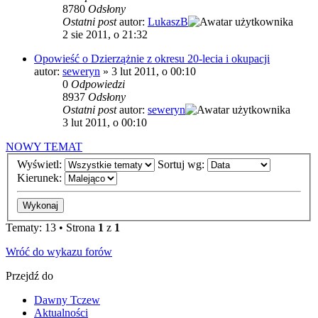
8780
Odsłony
Ostatni post
autor:
LukaszB
2 sie 2011, o 21:32
Opowieść o Dzierzążnie z okresu 20-lecia i okupacji
autor:
seweryn
»
3 lut 2011, o 00:10
0
Odpowiedzi
8937
Odsłony
Ostatni post
autor:
seweryn
3 lut 2011, o 00:10
NOWY TEMAT
Wyświetl:
Sortuj wg:
Kierunek:
Tematy: 13 • Strona
1
z
1
Wróć do wykazu forów
Przejdź do
Dawny Tczew
Aktualności