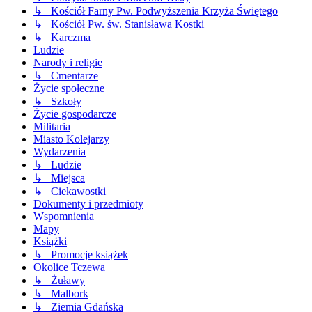
↳ Kościół Farny Pw. Podwyższenia Krzyża Świętego
↳ Kościół Pw. św. Stanisława Kostki
↳ Karczma
Ludzie
Narody i religie
↳ Cmentarze
Życie społeczne
↳ Szkoły
Życie gospodarcze
Militaria
Miasto Kolejarzy
Wydarzenia
↳ Ludzie
↳ Miejsca
↳ Ciekawostki
Dokumenty i przedmioty
Wspomnienia
Mapy
Książki
↳ Promocje książek
Okolice Tczewa
↳ Żuławy
↳ Malbork
↳ Ziemia Gdańska