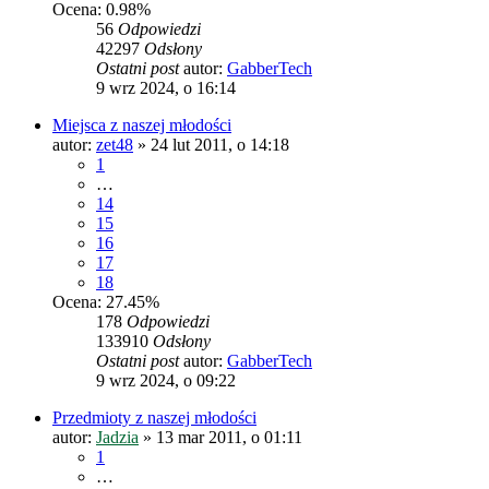
Ocena: 0.98%
56
Odpowiedzi
42297
Odsłony
Ostatni post
autor:
GabberTech
9 wrz 2024, o 16:14
Miejsca z naszej młodości
autor:
zet48
»
24 lut 2011, o 14:18
1
…
14
15
16
17
18
Ocena: 27.45%
178
Odpowiedzi
133910
Odsłony
Ostatni post
autor:
GabberTech
9 wrz 2024, o 09:22
Przedmioty z naszej młodości
autor:
Jadzia
»
13 mar 2011, o 01:11
1
…