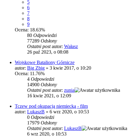
5
6
7
8
9
Ocena: 18.63%
80
Odpowiedzi
77289
Odsłony
Ostatni post
autor:
Wałasz
26 paź 2023, o 08:08
Wojskowe Bataliony Górnicze
autor:
Big Zbig
»
3 kwie 2017, o 10:20
Ocena: 11.76%
4
Odpowiedzi
14900
Odsłony
Ostatni post
autor:
zunia
16 kwie 2021, o 12:09
Tczew pod okupacją niemiecką - film
autor:
LukaszB
»
6 wrz 2020, o 10:53
0
Odpowiedzi
17979
Odsłony
Ostatni post
autor:
LukaszB
6 wrz 2020, o 10:53