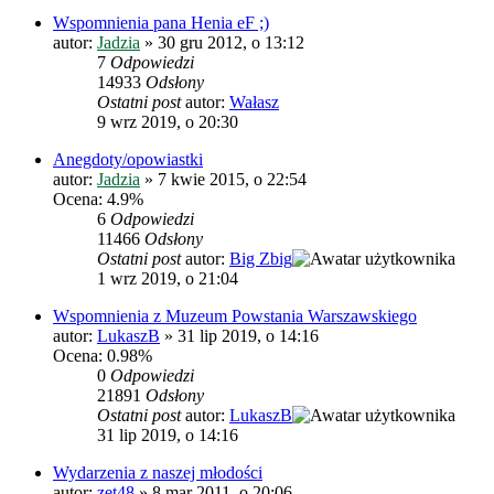
Wspomnienia pana Henia eF ;)
autor:
Jadzia
»
30 gru 2012, o 13:12
7
Odpowiedzi
14933
Odsłony
Ostatni post
autor:
Wałasz
9 wrz 2019, o 20:30
Anegdoty/opowiastki
autor:
Jadzia
»
7 kwie 2015, o 22:54
Ocena: 4.9%
6
Odpowiedzi
11466
Odsłony
Ostatni post
autor:
Big Zbig
1 wrz 2019, o 21:04
Wspomnienia z Muzeum Powstania Warszawskiego
autor:
LukaszB
»
31 lip 2019, o 14:16
Ocena: 0.98%
0
Odpowiedzi
21891
Odsłony
Ostatni post
autor:
LukaszB
31 lip 2019, o 14:16
Wydarzenia z naszej młodości
autor:
zet48
»
8 mar 2011, o 20:06