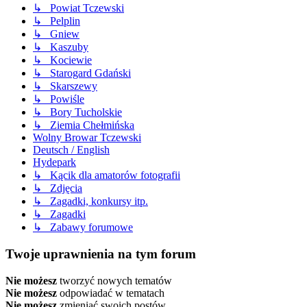
↳ Powiat Tczewski
↳ Pelplin
↳ Gniew
↳ Kaszuby
↳ Kociewie
↳ Starogard Gdański
↳ Skarszewy
↳ Powiśle
↳ Bory Tucholskie
↳ Ziemia Chełmińska
Wolny Browar Tczewski
Deutsch / English
Hydepark
↳ Kącik dla amatorów fotografii
↳ Zdjęcia
↳ Zagadki, konkursy itp.
↳ Zagadki
↳ Zabawy forumowe
Twoje uprawnienia na tym forum
Nie możesz
tworzyć nowych tematów
Nie możesz
odpowiadać w tematach
Nie możesz
zmieniać swoich postów