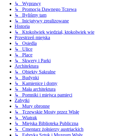
↳ Wyprawy
↳ Promocja Dawnego Tczewa
↳ Byliśmy tam
↳ Inicjatywy zrealizowane
Historia
↳ Ktokolwiek wiedział, ktokolwiek wie
Przestrzeń miejska
↳ Osiedla
↳ Ulice
↳ Place
↳ Skwery i Parki
Architektura
↳ Obiekty Sakralne
↳ Budynki
↳ Kamienice i domy
↳ Mała architektura
↳ Pomniki i miejsca pamięci
Zabytki
↳ Mury obronne
↳ Tczewskie Mosty przez Wisłę
↳ Wiatrak
↳ Miejska Biblioteka Publiczna
↳ Cmentarz żołnierzy austriackich
↳ Fabryka Sztuk i Muzeum Wisły