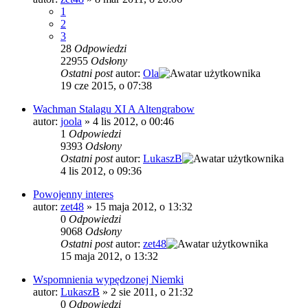
1
2
3
28
Odpowiedzi
22955
Odsłony
Ostatni post
autor:
Ola
19 cze 2015, o 07:38
Wachman Stalagu XI A Altengrabow
autor:
joola
»
4 lis 2012, o 00:46
1
Odpowiedzi
9393
Odsłony
Ostatni post
autor:
LukaszB
4 lis 2012, o 09:36
Powojenny interes
autor:
zet48
»
15 maja 2012, o 13:32
0
Odpowiedzi
9068
Odsłony
Ostatni post
autor:
zet48
15 maja 2012, o 13:32
Wspomnienia wypędzonej Niemki
autor:
LukaszB
»
2 sie 2011, o 21:32
0
Odpowiedzi