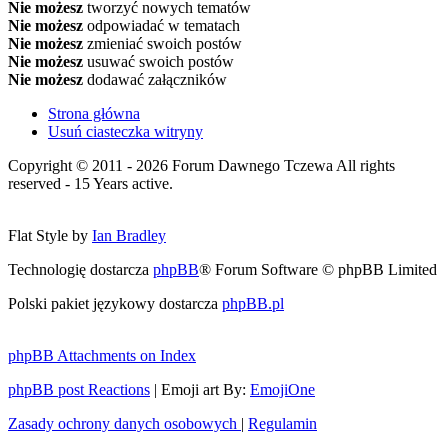
Nie możesz
tworzyć nowych tematów
Nie możesz
odpowiadać w tematach
Nie możesz
zmieniać swoich postów
Nie możesz
usuwać swoich postów
Nie możesz
dodawać załączników
Strona główna
Usuń ciasteczka witryny
Copyright © 2011 - 2026 Forum Dawnego Tczewa All rights
reserved - 15 Years active.
Flat Style by
Ian Bradley
Technologię dostarcza
phpBB
® Forum Software © phpBB Limited
Polski pakiet językowy dostarcza
phpBB.pl
phpBB Attachments on Index
phpBB post Reactions
| Emoji art By:
EmojiOne
Zasady ochrony danych osobowych
|
Regulamin