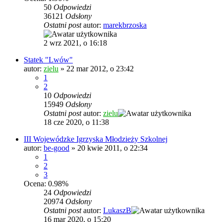
50
Odpowiedzi
36121
Odsłony
Ostatni post
autor:
marekbrzoska
2 wrz 2021, o 16:18
Statek "Lwów"
autor:
zielu
»
22 mar 2012, o 23:42
1
2
10
Odpowiedzi
15949
Odsłony
Ostatni post
autor:
zielu
18 cze 2020, o 11:38
III Wojewódzke Igrzyska Młodzieży Szkolnej
autor:
be-good
»
20 kwie 2011, o 22:34
1
2
3
Ocena: 0.98%
24
Odpowiedzi
20974
Odsłony
Ostatni post
autor:
LukaszB
16 mar 2020, o 15:20