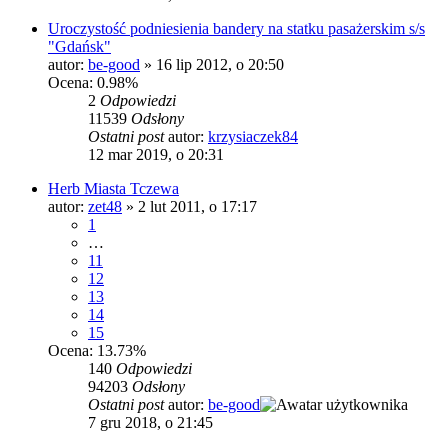
Uroczystość podniesienia bandery na statku pasażerskim s/s
"Gdańsk"
autor:
be-good
»
16 lip 2012, o 20:50
Ocena: 0.98%
2
Odpowiedzi
11539
Odsłony
Ostatni post
autor:
krzysiaczek84
12 mar 2019, o 20:31
Herb Miasta Tczewa
autor:
zet48
»
2 lut 2011, o 17:17
1
…
11
12
13
14
15
Ocena: 13.73%
140
Odpowiedzi
94203
Odsłony
Ostatni post
autor:
be-good
7 gru 2018, o 21:45