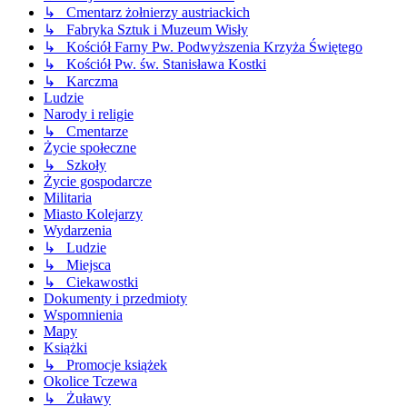
↳ Cmentarz żołnierzy austriackich
↳ Fabryka Sztuk i Muzeum Wisły
↳ Kościół Farny Pw. Podwyższenia Krzyża Świętego
↳ Kościół Pw. św. Stanisława Kostki
↳ Karczma
Ludzie
Narody i religie
↳ Cmentarze
Życie społeczne
↳ Szkoły
Życie gospodarcze
Militaria
Miasto Kolejarzy
Wydarzenia
↳ Ludzie
↳ Miejsca
↳ Ciekawostki
Dokumenty i przedmioty
Wspomnienia
Mapy
Książki
↳ Promocje książek
Okolice Tczewa
↳ Żuławy