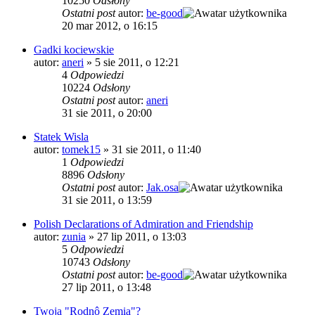
10250
Odsłony
Ostatni post
autor:
be-good
20 mar 2012, o 16:15
Gadki kociewskie
autor:
aneri
»
5 sie 2011, o 12:21
4
Odpowiedzi
10224
Odsłony
Ostatni post
autor:
aneri
31 sie 2011, o 20:00
Statek Wisla
autor:
tomek15
»
31 sie 2011, o 11:40
1
Odpowiedzi
8896
Odsłony
Ostatni post
autor:
Jak.osa
31 sie 2011, o 13:59
Polish Declarations of Admiration and Friendship
autor:
zunia
»
27 lip 2011, o 13:03
5
Odpowiedzi
10743
Odsłony
Ostatni post
autor:
be-good
27 lip 2011, o 13:48
Twoja "Rodnô Zemia"?