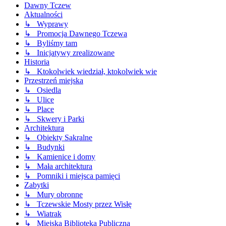
Dawny Tczew
Aktualności
↳ Wyprawy
↳ Promocja Dawnego Tczewa
↳ Byliśmy tam
↳ Inicjatywy zrealizowane
Historia
↳ Ktokolwiek wiedział, ktokolwiek wie
Przestrzeń miejska
↳ Osiedla
↳ Ulice
↳ Place
↳ Skwery i Parki
Architektura
↳ Obiekty Sakralne
↳ Budynki
↳ Kamienice i domy
↳ Mała architektura
↳ Pomniki i miejsca pamięci
Zabytki
↳ Mury obronne
↳ Tczewskie Mosty przez Wisłę
↳ Wiatrak
↳ Miejska Biblioteka Publiczna