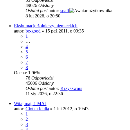
53
Odpowiedzi
49026
Odsłony
Ostatni post
autor:
spaff
8 lut 2026, o 20:50
Ekshumacje żołnierzy niemieckich
autor:
be-good
»
15 paź 2011, o 09:35
1
…
4
5
6
7
8
Ocena: 1.96%
76
Odpowiedzi
45006
Odsłony
Ostatni post
autor:
Krzyszwars
11 sty 2026, o 22:36
Witaj maj, 1 MAJ
autor:
Ciotka Idalia
»
1 lut 2012, o 19:43
1
2
3
4