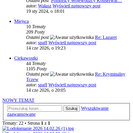
Ostatni post
Pomorscy Wojewódzcy Konserwat…
autor:
Wałasz
Wyświetl najnowszy post
19 sty 2024, o 18:01
Miejsca
10
Tematy
209
Posty
Ostatni post
Re: Lazaret
autor:
spaff
Wyświetl najnowszy post
14 cze 2026, o 19:23
Ciekawostki
44
Tematy
1105
Posty
Ostatni post
Re: Kryminalny
Tczew
autor:
spaff
Wyświetl najnowszy post
14 cze 2026, o 20:05
NOWY TEMAT
Wyszukiwanie
Szukaj
zaawansowane
Tematy: 22 • Strona
1
z
1