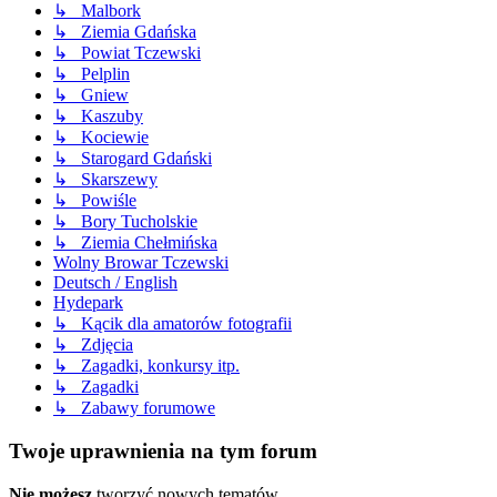
↳ Malbork
↳ Ziemia Gdańska
↳ Powiat Tczewski
↳ Pelplin
↳ Gniew
↳ Kaszuby
↳ Kociewie
↳ Starogard Gdański
↳ Skarszewy
↳ Powiśle
↳ Bory Tucholskie
↳ Ziemia Chełmińska
Wolny Browar Tczewski
Deutsch / English
Hydepark
↳ Kącik dla amatorów fotografii
↳ Zdjęcia
↳ Zagadki, konkursy itp.
↳ Zagadki
↳ Zabawy forumowe
Twoje uprawnienia na tym forum
Nie możesz
tworzyć nowych tematów