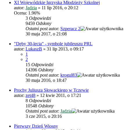
XI Wojewódzkie Igrzyska Młodzieży Szkolnej
autor:
Jadzia
»
11 lip 2016, o 20:12
Ocena: 1.96%
3
Odpowiedzi
9459
Odsłony
Ostatni post
autor:
Szperacz 2
30 maja 2017, o 21:08
"Dęby 30-lecia" - symbole jubileuszu PRL
autor:
LukaszB
»
31 lip 2013, o 09:17
1
2
15
Odpowiedzi
14396
Odsłony
Ostatni post
autor:
krogul83
30 maja 2016, o 18:47
Prochy Juliusza Słowackiego w Tczewie
autor:
zet48
»
12 kwie 2011, o 17:21
8
Odpowiedzi
10548
Odsłony
Ostatni post
autor:
Jadzia
3 cze 2015, o 20:16
Pierwszy Dzień Wiosny