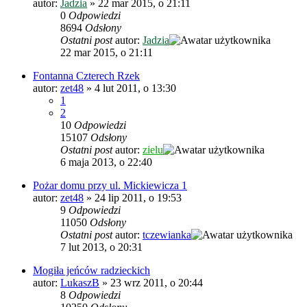
autor:
Jadzia
»
22 mar 2015, o 21:11
0
Odpowiedzi
8694
Odsłony
Ostatni post
autor:
Jadzia
22 mar 2015, o 21:11
Fontanna Czterech Rzek
autor:
zet48
»
4 lut 2011, o 13:30
1
2
10
Odpowiedzi
15107
Odsłony
Ostatni post
autor:
zielu
6 maja 2013, o 22:40
Pożar domu przy ul. Mickiewicza 1
autor:
zet48
»
24 lip 2011, o 19:53
9
Odpowiedzi
11050
Odsłony
Ostatni post
autor:
tczewianka
7 lut 2013, o 20:31
Mogiła jeńców radzieckich
autor:
LukaszB
»
23 wrz 2011, o 20:44
8
Odpowiedzi