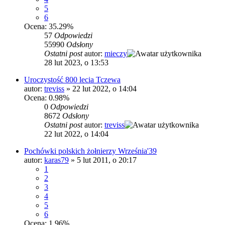
5
6
Ocena: 35.29%
57
Odpowiedzi
55990
Odsłony
Ostatni post
autor:
mieczy
28 lut 2023, o 13:53
Uroczystość 800 lecia Tczewa
autor:
treviss
»
22 lut 2022, o 14:04
Ocena: 0.98%
0
Odpowiedzi
8672
Odsłony
Ostatni post
autor:
treviss
22 lut 2022, o 14:04
Pochówki polskich żołnierzy Września'39
autor:
karas79
»
5 lut 2011, o 20:17
1
2
3
4
5
6
Ocena: 1.96%