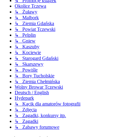
↳ Promocje książek
Okolice Tczewa
↳ Żuławy
↳ Malbork
↳ Ziemia Gdańska
↳ Powiat Tczewski
↳ Pelplin
↳ Gniew
↳ Kaszuby
↳ Kociewie
↳ Starogard Gdański
↳ Skarszewy
↳ Powiśle
↳ Bory Tucholskie
↳ Ziemia Chełmińska
Wolny Browar Tczewski
Deutsch / English
Hydepark
↳ Kącik dla amatorów fotografii
↳ Zdjęcia
↳ Zagadki, konkursy itp.
↳ Zagadki
↳ Zabawy forumowe