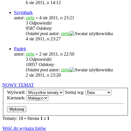
6 sie 2011, o 14:12
Szymbark
autor:
zielu
»
4 sie 2011, o 23:21
3
Odpowiedzi
9587
Odsłony
Ostatni post
autor:
zielu
4 sie 2011, o 23:27
Pasłęk
autor:
zielu
»
2 sie 2011, o 22:50
3
Odpowiedzi
10057
Odsłony
Ostatni post
autor:
zielu
2 sie 2011, o 23:20
NOWY TEMAT
Wyświetl:
Sortuj wg:
Kierunek:
Tematy: 18 • Strona
1
z
1
Wróć do wykazu forów