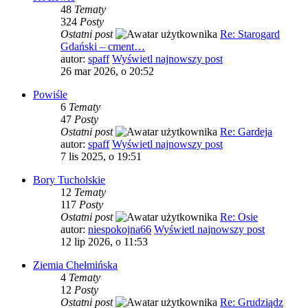
48
Tematy
324
Posty
Ostatni post
Re: Starogard
Gdański – cment…
autor:
spaff
Wyświetl najnowszy post
26 mar 2026, o 20:52
Powiśle
6
Tematy
47
Posty
Ostatni post
Re: Gardeja
autor:
spaff
Wyświetl najnowszy post
7 lis 2025, o 19:51
Bory Tucholskie
12
Tematy
117
Posty
Ostatni post
Re: Osie
autor:
niespokojna66
Wyświetl najnowszy post
12 lip 2026, o 11:53
Ziemia Chełmińska
4
Tematy
12
Posty
Ostatni post
Re: Grudziądz