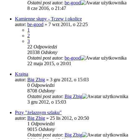
Ostatni post
autor:
be-good
8 cze 2016, o 21:47
Kamienne słupy - Tczew i okolice
autor:
be-good
»
7 wrz 2011, o 22:25
1
2
3
22
Odpowiedzi
20338
Odsłony
Ostatni post
autor:
be-good
22 maja 2015, o 20:01
Krajna
autor:
Big Zbig
»
3 gru 2012, o 15:03
0
Odpowiedzi
8708
Odsłony
Ostatni post
autor:
Big Zbig
3 gru 2012, o 15:03
Przy "żelaznym szlaku"
autor:
Big Zbig
»
25 lis 2012, o 20:50
1
Odpowiedzi
9015
Odsłony
Ostatni post
autor:
Big Zbig