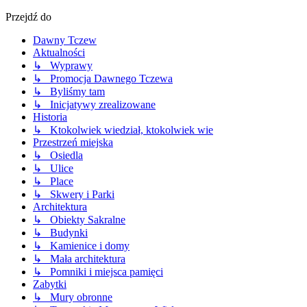
Przejdź do
Dawny Tczew
Aktualności
↳ Wyprawy
↳ Promocja Dawnego Tczewa
↳ Byliśmy tam
↳ Inicjatywy zrealizowane
Historia
↳ Ktokolwiek wiedział, ktokolwiek wie
Przestrzeń miejska
↳ Osiedla
↳ Ulice
↳ Place
↳ Skwery i Parki
Architektura
↳ Obiekty Sakralne
↳ Budynki
↳ Kamienice i domy
↳ Mała architektura
↳ Pomniki i miejsca pamięci
Zabytki
↳ Mury obronne