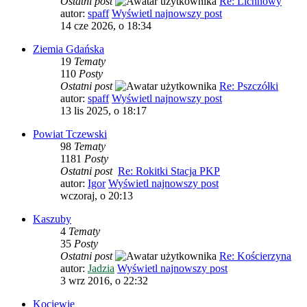
Ostatni post
Re: Lichnowy
autor:
spaff
Wyświetl najnowszy post
14 cze 2026, o 18:34
Ziemia Gdańska
19
Tematy
110
Posty
Ostatni post
Re: Pszczółki
autor:
spaff
Wyświetl najnowszy post
13 lis 2025, o 18:17
Powiat Tczewski
98
Tematy
1181
Posty
Ostatni post
Re: Rokitki Stacja PKP
autor:
Igor
Wyświetl najnowszy post
wczoraj, o 20:13
Kaszuby
4
Tematy
35
Posty
Ostatni post
Re: Kościerzyna
autor:
Jadzia
Wyświetl najnowszy post
3 wrz 2016, o 22:32
Kociewie