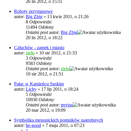
26 lis 2012, o 15:11
Roboty przymusowe
autor:
Big Zbig
»
13 kwie 2011, o 21:26
8
Odpowiedzi
11494
Odsłony
Ostatni post
autor:
Big Zbig
20 lis 2012, o 18:22
Człuchów - zamek i miasto
autor:
zielu
»
10 sie 2012, o 21:33
3
Odpowiedzi
9583
Odsłony
Ostatni post
autor:
zielu
10 sie 2012, o 21:51
Pałac w Kamieńcu Suskim
autor:
Lichy
»
17 lip 2011, o 18:24
5
Odpowiedzi
10930
Odsłony
Ostatni post
autor:
treviss
20 mar 2012, o 19:09
Symbolika menonickich pomników nagrobnych
autor:
be-good
»
7 maja 2011, o 07:23
1