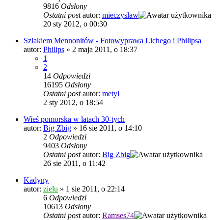
9816
Odsłony
Ostatni post
autor:
mieczyslaw
20 sty 2012, o 00:30
Szlakiem Mennonitów - Fotowyprawa Lichego i Philipsa
autor:
Philips
»
2 maja 2011, o 18:37
1
2
14
Odpowiedzi
16195
Odsłony
Ostatni post
autor:
metyl
2 sty 2012, o 18:54
Wieś pomorska w latach 30-tych
autor:
Big Zbig
»
16 sie 2011, o 14:10
2
Odpowiedzi
9403
Odsłony
Ostatni post
autor:
Big Zbig
26 sie 2011, o 11:42
Kadyny
autor:
zielu
»
1 sie 2011, o 22:14
6
Odpowiedzi
10613
Odsłony
Ostatni post
autor:
Ramses74