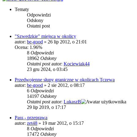
Tematy
Odpowiedzi
Odsłony
Ostatni post
"Szwedzkie" miejsca w okolicy
autor:
be-good
»
26 lip 2012, o 21:01
Ocena: 1.96%
8
Odpowiedzi
18962
Odsłony
Ostatni post
autor:
Kociewiak44
23 gru 2024, o 03:45
Przedwojenne słupy graniczne w okolicach Tczewa
autor:
be-good
»
2 sie 2012, o 08:17
6
Odpowiedzi
14197
Odsłony
Ostatni post
autor:
LukaszB
29 lip 2019, o 17:17
Pass - przeprawa
autor:
zet48
»
19 mar 2012, o 15:17
8
Odpowiedzi
17472
Odsłony