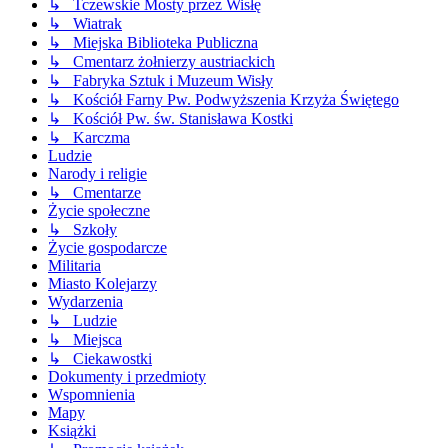
↳ Tczewskie Mosty przez Wisłę
↳ Wiatrak
↳ Miejska Biblioteka Publiczna
↳ Cmentarz żołnierzy austriackich
↳ Fabryka Sztuk i Muzeum Wisły
↳ Kościół Farny Pw. Podwyższenia Krzyża Świętego
↳ Kościół Pw. św. Stanisława Kostki
↳ Karczma
Ludzie
Narody i religie
↳ Cmentarze
Życie społeczne
↳ Szkoły
Życie gospodarcze
Militaria
Miasto Kolejarzy
Wydarzenia
↳ Ludzie
↳ Miejsca
↳ Ciekawostki
Dokumenty i przedmioty
Wspomnienia
Mapy
Książki