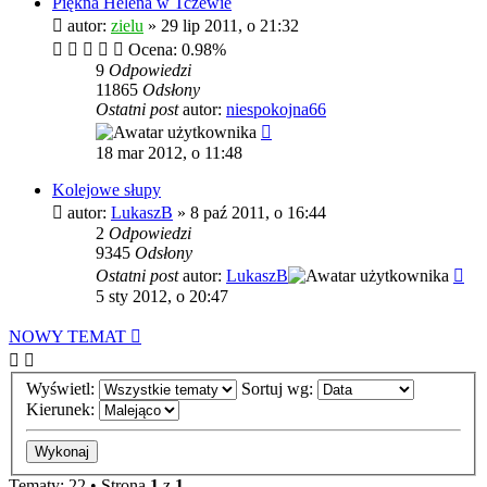
Piękna Helena w Tczewie
autor:
zielu
»
29 lip 2011, o 21:32
Ocena: 0.98%
9
Odpowiedzi
11865
Odsłony
Ostatni post
autor:
niespokojna66
18 mar 2012, o 11:48
Kolejowe słupy
autor:
LukaszB
»
8 paź 2011, o 16:44
2
Odpowiedzi
9345
Odsłony
Ostatni post
autor:
LukaszB
5 sty 2012, o 20:47
NOWY TEMAT
Wyświetl:
Sortuj wg:
Kierunek:
Tematy: 22 • Strona
1
z
1