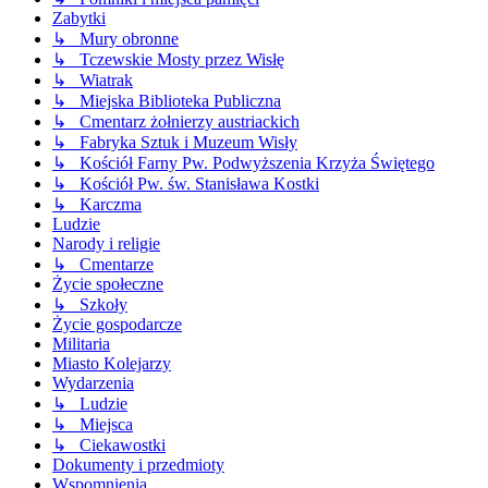
Zabytki
↳ Mury obronne
↳ Tczewskie Mosty przez Wisłę
↳ Wiatrak
↳ Miejska Biblioteka Publiczna
↳ Cmentarz żołnierzy austriackich
↳ Fabryka Sztuk i Muzeum Wisły
↳ Kościół Farny Pw. Podwyższenia Krzyża Świętego
↳ Kościół Pw. św. Stanisława Kostki
↳ Karczma
Ludzie
Narody i religie
↳ Cmentarze
Życie społeczne
↳ Szkoły
Życie gospodarcze
Militaria
Miasto Kolejarzy
Wydarzenia
↳ Ludzie
↳ Miejsca
↳ Ciekawostki
Dokumenty i przedmioty
Wspomnienia