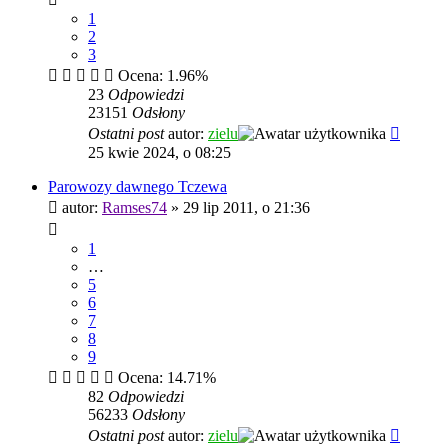
1
2
3
Ocena: 1.96%
23
Odpowiedzi
23151
Odsłony
Ostatni post
autor:
zielu
25 kwie 2024, o 08:25
Parowozy dawnego Tczewa
autor:
Ramses74
»
29 lip 2011, o 21:36
1
…
5
6
7
8
9
Ocena: 14.71%
82
Odpowiedzi
56233
Odsłony
Ostatni post
autor:
zielu