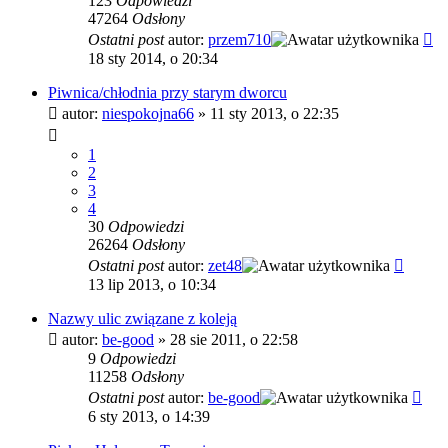
123
Odpowiedzi
47264
Odsłony
Ostatni post
autor:
przem710
18 sty 2014, o 20:34
Piwnica/chłodnia przy starym dworcu
autor:
niespokojna66
»
11 sty 2013, o 22:35
1
2
3
4
30
Odpowiedzi
26264
Odsłony
Ostatni post
autor:
zet48
13 lip 2013, o 10:34
Nazwy ulic związane z koleją
autor:
be-good
»
28 sie 2011, o 22:58
9
Odpowiedzi
11258
Odsłony
Ostatni post
autor:
be-good
6 sty 2013, o 14:39