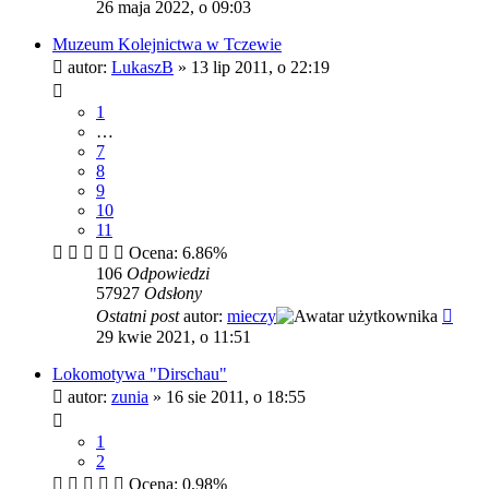
26 maja 2022, o 09:03
Muzeum Kolejnictwa w Tczewie
autor:
LukaszB
»
13 lip 2011, o 22:19
1
…
7
8
9
10
11
Ocena: 6.86%
106
Odpowiedzi
57927
Odsłony
Ostatni post
autor:
mieczy
29 kwie 2021, o 11:51
Lokomotywa "Dirschau"
autor:
zunia
»
16 sie 2011, o 18:55
1
2
Ocena: 0.98%