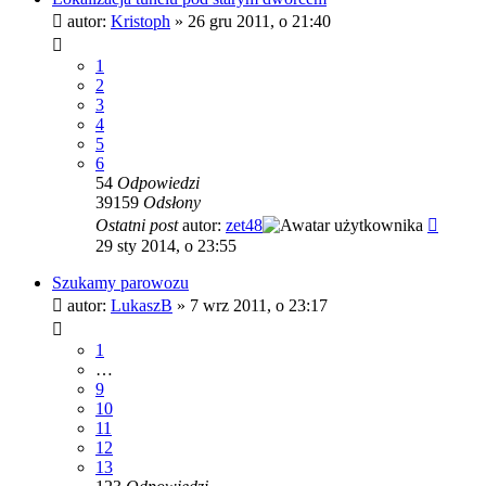
autor:
Kristoph
»
26 gru 2011, o 21:40
1
2
3
4
5
6
54
Odpowiedzi
39159
Odsłony
Ostatni post
autor:
zet48
29 sty 2014, o 23:55
Szukamy parowozu
autor:
LukaszB
»
7 wrz 2011, o 23:17
1
…
9
10
11
12
13