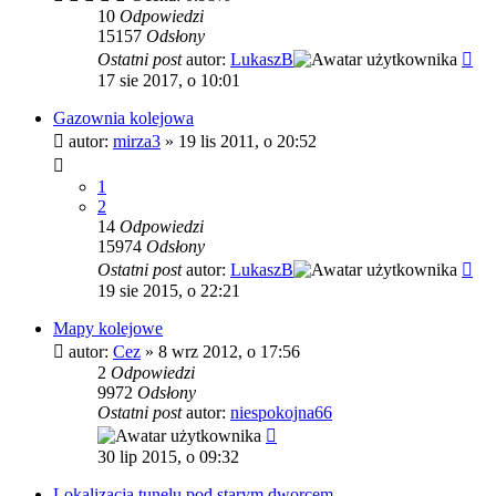
10
Odpowiedzi
15157
Odsłony
Ostatni post
autor:
LukaszB
17 sie 2017, o 10:01
Gazownia kolejowa
autor:
mirza3
»
19 lis 2011, o 20:52
1
2
14
Odpowiedzi
15974
Odsłony
Ostatni post
autor:
LukaszB
19 sie 2015, o 22:21
Mapy kolejowe
autor:
Cez
»
8 wrz 2012, o 17:56
2
Odpowiedzi
9972
Odsłony
Ostatni post
autor:
niespokojna66
30 lip 2015, o 09:32
Lokalizacja tunelu pod starym dworcem