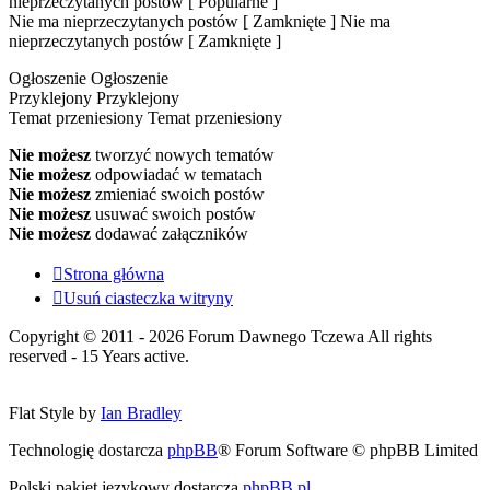
nieprzeczytanych postów [ Popularne ]
Nie ma nieprzeczytanych postów [ Zamknięte ]
Nie ma
nieprzeczytanych postów [ Zamknięte ]
Ogłoszenie
Ogłoszenie
Przyklejony
Przyklejony
Temat przeniesiony
Temat przeniesiony
Nie możesz
tworzyć nowych tematów
Nie możesz
odpowiadać w tematach
Nie możesz
zmieniać swoich postów
Nie możesz
usuwać swoich postów
Nie możesz
dodawać załączników
Strona główna
Usuń ciasteczka witryny
Copyright © 2011 - 2026 Forum Dawnego Tczewa All rights
reserved - 15 Years active.
Flat Style by
Ian Bradley
Technologię dostarcza
phpBB
® Forum Software © phpBB Limited
Polski pakiet językowy dostarcza
phpBB.pl