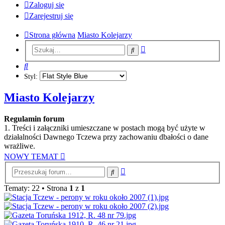
Zaloguj się
Zarejestruj się
Strona główna
Miasto Kolejarzy
Wyszukiwanie
Szukaj
zaawansowane
Szukaj
Styl:
Miasto Kolejarzy
Regulamin forum
1. Treści i załączniki umieszczane w postach mogą być użyte w
działalności Dawnego Tczewa przy zachowaniu dbałości o dane
wrażliwe.
NOWY TEMAT
Wyszukiwanie
Szukaj
zaawansowane
Tematy: 22 • Strona
1
z
1