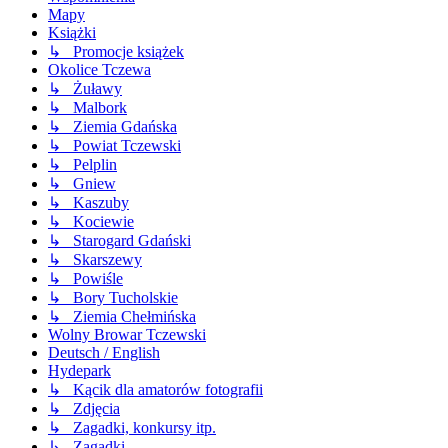
Mapy
Książki
↳ Promocje książek
Okolice Tczewa
↳ Żuławy
↳ Malbork
↳ Ziemia Gdańska
↳ Powiat Tczewski
↳ Pelplin
↳ Gniew
↳ Kaszuby
↳ Kociewie
↳ Starogard Gdański
↳ Skarszewy
↳ Powiśle
↳ Bory Tucholskie
↳ Ziemia Chełmińska
Wolny Browar Tczewski
Deutsch / English
Hydepark
↳ Kącik dla amatorów fotografii
↳ Zdjęcia
↳ Zagadki, konkursy itp.
↳ Zagadki