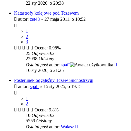
22 sty 2026, o 20:38
Katastrofy kolejowe pod Tczewem
autor:
zet48
»
27 maja 2011, o 10:52
1
2
3
Ocena: 0.98%
25
Odpowiedzi
22998
Odsłony
Ostatni post
autor:
spaff
16 sty 2026, o 21:25
Posterunek odgałęźny Tczew Suchostrzygi
autor:
spaff
»
15 sty 2025, o 19:15
1
2
Ocena: 9.8%
10
Odpowiedzi
5559
Odsłony
Ostatni post
autor:
Wałasz