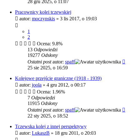
28 gru 2025, o 11:07
Pracownicy kolei tczewskiej
autor:
moczynskis
»
3 lis 2017, o 19:03
1
2
Ocena: 9.8%
13
Odpowiedzi
19277
Odsłony
Ostatni post
autor:
spaff
25 sie 2025, o 16:59
Kolejowe przejście graniczne (1918 - 1939)
autor:
joola
»
4 gru 2012, o 00:17
Ocena: 1.96%
7
Odpowiedzi
11915
Odsłony
Ostatni post
autor:
spaff
22 sty 2025, o 18:52
Tczewska kolej z innej perspektywy
autor:
LukaszB
»
18 gru 2011, o 20:03