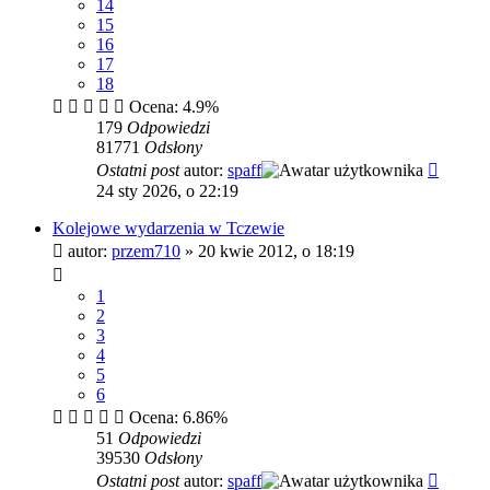
14
15
16
17
18
Ocena: 4.9%
179
Odpowiedzi
81771
Odsłony
Ostatni post
autor:
spaff
24 sty 2026, o 22:19
Kolejowe wydarzenia w Tczewie
autor:
przem710
»
20 kwie 2012, o 18:19
1
2
3
4
5
6
Ocena: 6.86%
51
Odpowiedzi
39530
Odsłony
Ostatni post
autor:
spaff