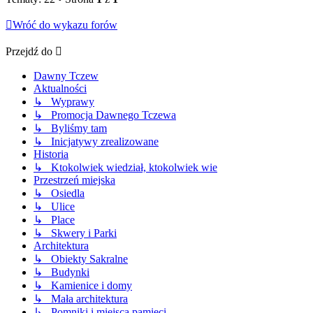
Wróć do wykazu forów
Przejdź do
Dawny Tczew
Aktualności
↳ Wyprawy
↳ Promocja Dawnego Tczewa
↳ Byliśmy tam
↳ Inicjatywy zrealizowane
Historia
↳ Ktokolwiek wiedział, ktokolwiek wie
Przestrzeń miejska
↳ Osiedla
↳ Ulice
↳ Place
↳ Skwery i Parki
Architektura
↳ Obiekty Sakralne
↳ Budynki
↳ Kamienice i domy
↳ Mała architektura
↳ Pomniki i miejsca pamięci