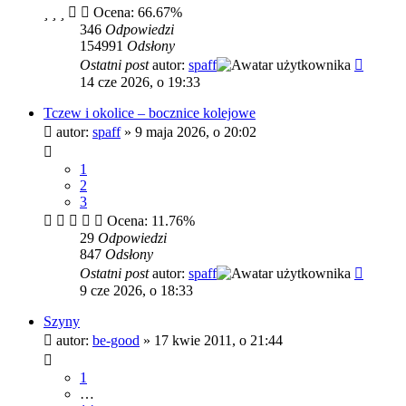
Ocena: 66.67%
346
Odpowiedzi
154991
Odsłony
Ostatni post
autor:
spaff
14 cze 2026, o 19:33
Tczew i okolice – bocznice kolejowe
autor:
spaff
»
9 maja 2026, o 20:02
1
2
3
Ocena: 11.76%
29
Odpowiedzi
847
Odsłony
Ostatni post
autor:
spaff
9 cze 2026, o 18:33
Szyny
autor:
be-good
»
17 kwie 2011, o 21:44
1
…