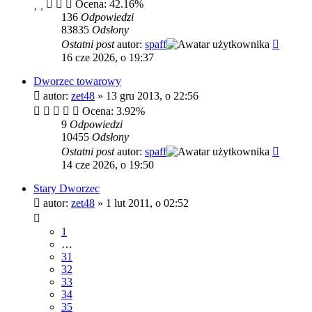
Ocena: 42.16%
136
Odpowiedzi
83835
Odsłony
Ostatni post
autor:
spaff
16 cze 2026, o 19:37
Dworzec towarowy
autor:
zet48
»
13 gru 2013, o 22:56
Ocena: 3.92%
9
Odpowiedzi
10455
Odsłony
Ostatni post
autor:
spaff
14 cze 2026, o 19:50
Stary Dworzec
autor:
zet48
»
1 lut 2011, o 02:52
1
…
31
32
33
34
35