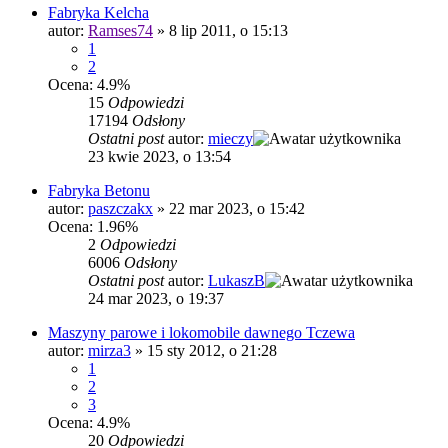
Fabryka Kelcha
autor:
Ramses74
»
8 lip 2011, o 15:13
1
2
Ocena: 4.9%
15
Odpowiedzi
17194
Odsłony
Ostatni post
autor:
mieczy
23 kwie 2023, o 13:54
Fabryka Betonu
autor:
paszczakx
»
22 mar 2023, o 15:42
Ocena: 1.96%
2
Odpowiedzi
6006
Odsłony
Ostatni post
autor:
LukaszB
24 mar 2023, o 19:37
Maszyny parowe i lokomobile dawnego Tczewa
autor:
mirza3
»
15 sty 2012, o 21:28
1
2
3
Ocena: 4.9%
20
Odpowiedzi