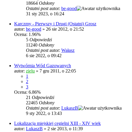
18664
Odsłony
Ostatni post
autor:
be-good
31 sty 2023, o 16:24
Karczmy - Pierwszy i Drugi (Ostatni) Grosz
autor:
be-good
»
26 sie 2012, o 21:52
Ocena: 1.96%
5
Odpowiedzi
11240
Odsłony
Ostatni post
autor:
Wałasz
6 sie 2022, o 09:42
Wytwórnia Wód Gazowanych
autor:
zielu
»
7 gru 2011, o 22:05
1
2
3
Ocena: 6.86%
21
Odpowiedzi
22465
Odsłony
Ostatni post
autor:
LukaszB
9 sty 2022, o 13:43
Lokalizacja miejskiej cegielni XIII - XIV wiek
autor:
LukaszB
»
2 sie 2013, o 11:39