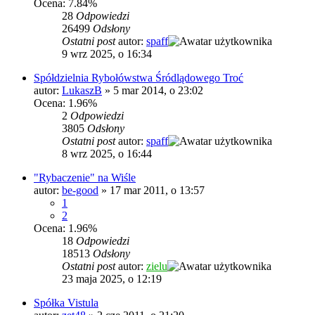
Ocena: 7.84%
28
Odpowiedzi
26499
Odsłony
Ostatni post
autor:
spaff
9 wrz 2025, o 16:34
Spółdzielnia Rybołówstwa Śródlądowego Troć
autor:
LukaszB
»
5 mar 2014, o 23:02
Ocena: 1.96%
2
Odpowiedzi
3805
Odsłony
Ostatni post
autor:
spaff
8 wrz 2025, o 16:44
"Rybaczenie" na Wiśle
autor:
be-good
»
17 mar 2011, o 13:57
1
2
Ocena: 1.96%
18
Odpowiedzi
18513
Odsłony
Ostatni post
autor:
zielu
23 maja 2025, o 12:19
Spółka Vistula