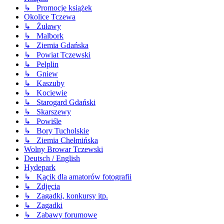
↳ Promocje książek
Okolice Tczewa
↳ Żuławy
↳ Malbork
↳ Ziemia Gdańska
↳ Powiat Tczewski
↳ Pelplin
↳ Gniew
↳ Kaszuby
↳ Kociewie
↳ Starogard Gdański
↳ Skarszewy
↳ Powiśle
↳ Bory Tucholskie
↳ Ziemia Chełmińska
Wolny Browar Tczewski
Deutsch / English
Hydepark
↳ Kącik dla amatorów fotografii
↳ Zdjęcia
↳ Zagadki, konkursy itp.
↳ Zagadki
↳ Zabawy forumowe