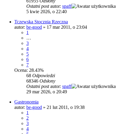
61955
Odsłony
Ostatni post
autor:
spaff
5 kwie 2026, o 22:40
Tczewska Stocznia Rzeczna
autor:
be-good
»
17 mar 2011, o 23:04
1
…
3
4
5
6
7
Ocena: 28.43%
68
Odpowiedzi
68346
Odsłony
Ostatni post
autor:
spaff
29 mar 2026, o 20:49
Gastronomia
autor:
be-good
»
21 lut 2011, o 19:38
1
2
3
4