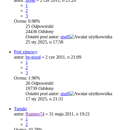
autor:
zet48
»
2 cze 2011, o 21:20
1
2
3
Ocena: 0.98%
25
Odpowiedzi
24436
Odsłony
Ostatni post
autor:
spaff
25 sty 2025, o 17:58
Port zimowy
autor:
be-good
»
2 cze 2011, o 21:09
1
2
3
Ocena: 1.96%
26
Odpowiedzi
19739
Odsłony
Ostatni post
autor:
spaff
17 sty 2025, o 21:31
Tartaki
autor:
Ramses74
»
31 maja 2011, o 19:21
1
2
Ocena: 10.78%