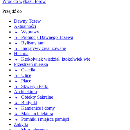
Wróć do wykazu forów
Przejdź do
Dawny Tczew
Aktualności
↳ Wyprawy
↳ Promocja Dawnego Tczewa
↳ Byliśmy tam
↳ Inicjatywy zrealizowane
Historia
↳ Ktokolwiek wiedział, ktokolwiek wie
Przestrzeń miejska
↳ Osiedla
↳ Ulice
↳ Place
↳ Skwery i Parki
Architektura
↳ Obiekty Sakralne
↳ Budynki
↳ Kamienice i domy
↳ Mała architektura
↳ Pomniki i miejsca pamięci
Zabytki
↳ Mury obronne