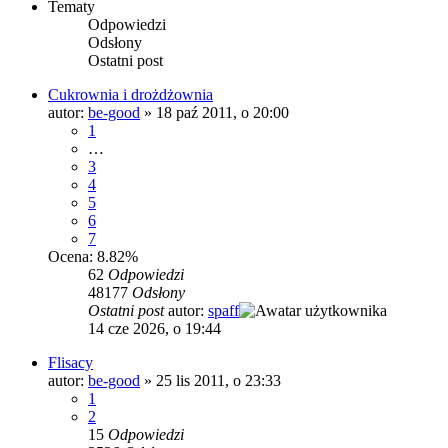
Tematy
Odpowiedzi
Odsłony
Ostatni post
Cukrownia i drożdżownia
autor:
be-good
»
18 paź 2011, o 20:00
1
…
3
4
5
6
7
Ocena: 8.82%
62
Odpowiedzi
48177
Odsłony
Ostatni post
autor:
spaff
14 cze 2026, o 19:44
Flisacy
autor:
be-good
»
25 lis 2011, o 23:33
1
2
15
Odpowiedzi