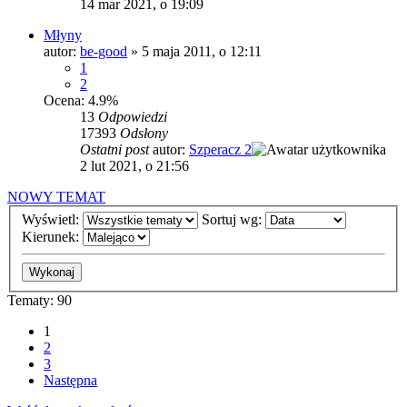
14 mar 2021, o 19:09
Młyny
autor:
be-good
»
5 maja 2011, o 12:11
1
2
Ocena: 4.9%
13
Odpowiedzi
17393
Odsłony
Ostatni post
autor:
Szperacz 2
2 lut 2021, o 21:56
NOWY TEMAT
Wyświetl:
Sortuj wg:
Kierunek:
Tematy: 90
1
2
3
Następna