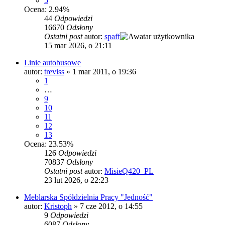
5
Ocena: 2.94%
44
Odpowiedzi
16670
Odsłony
Ostatni post
autor:
spaff
15 mar 2026, o 21:11
Linie autobusowe
autor:
treviss
»
1 mar 2011, o 19:36
1
…
9
10
11
12
13
Ocena: 23.53%
126
Odpowiedzi
70837
Odsłony
Ostatni post
autor:
MisieQ420_PL
23 lut 2026, o 22:23
Meblarska Spółdzielnia Pracy "Jedność"
autor:
Kristoph
»
7 cze 2012, o 14:55
9
Odpowiedzi
6087
Odsłony