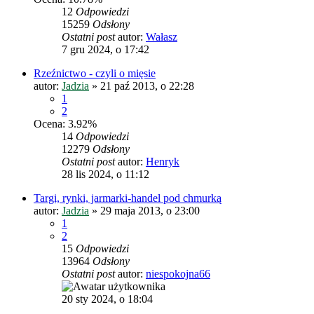
12
Odpowiedzi
15259
Odsłony
Ostatni post
autor:
Wałasz
7 gru 2024, o 17:42
Rzeźnictwo - czyli o mięsie
autor:
Jadzia
»
21 paź 2013, o 22:28
1
2
Ocena: 3.92%
14
Odpowiedzi
12279
Odsłony
Ostatni post
autor:
Henryk
28 lis 2024, o 11:12
Targi, rynki, jarmarki-handel pod chmurką
autor:
Jadzia
»
29 maja 2013, o 23:00
1
2
15
Odpowiedzi
13964
Odsłony
Ostatni post
autor:
niespokojna66
20 sty 2024, o 18:04