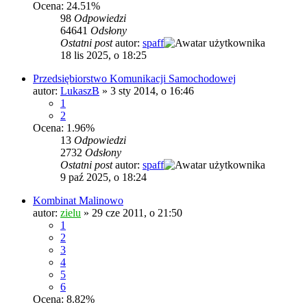
Ocena: 24.51%
98
Odpowiedzi
64641
Odsłony
Ostatni post
autor:
spaff
18 lis 2025, o 18:25
Przedsiębiorstwo Komunikacji Samochodowej
autor:
LukaszB
»
3 sty 2014, o 16:46
1
2
Ocena: 1.96%
13
Odpowiedzi
2732
Odsłony
Ostatni post
autor:
spaff
9 paź 2025, o 18:24
Kombinat Malinowo
autor:
zielu
»
29 cze 2011, o 21:50
1
2
3
4
5
6
Ocena: 8.82%