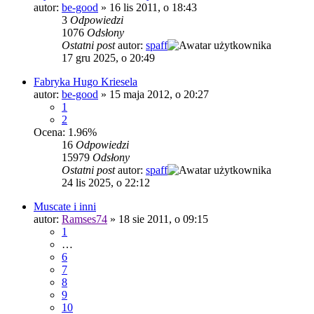
autor:
be-good
»
16 lis 2011, o 18:43
3
Odpowiedzi
1076
Odsłony
Ostatni post
autor:
spaff
17 gru 2025, o 20:49
Fabryka Hugo Kriesela
autor:
be-good
»
15 maja 2012, o 20:27
1
2
Ocena: 1.96%
16
Odpowiedzi
15979
Odsłony
Ostatni post
autor:
spaff
24 lis 2025, o 22:12
Muscate i inni
autor:
Ramses74
»
18 sie 2011, o 09:15
1
…
6
7
8
9
10