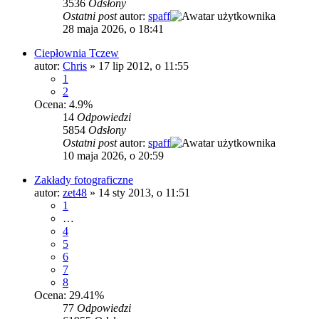
3536
Odsłony
Ostatni post
autor:
spaff
28 maja 2026, o 18:41
Ciepłownia Tczew
autor:
Chris
»
17 lip 2012, o 11:55
1
2
Ocena: 4.9%
14
Odpowiedzi
5854
Odsłony
Ostatni post
autor:
spaff
10 maja 2026, o 20:59
Zakłady fotograficzne
autor:
zet48
»
14 sty 2013, o 11:51
1
…
4
5
6
7
8
Ocena: 29.41%
77
Odpowiedzi