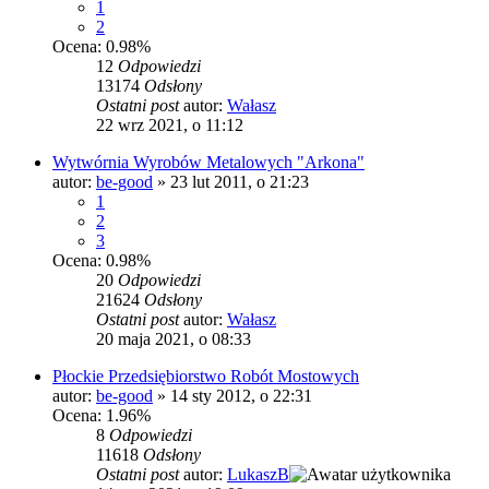
1
2
Ocena: 0.98%
12
Odpowiedzi
13174
Odsłony
Ostatni post
autor:
Wałasz
22 wrz 2021, o 11:12
Wytwórnia Wyrobów Metalowych "Arkona"
autor:
be-good
»
23 lut 2011, o 21:23
1
2
3
Ocena: 0.98%
20
Odpowiedzi
21624
Odsłony
Ostatni post
autor:
Wałasz
20 maja 2021, o 08:33
Płockie Przedsiębiorstwo Robót Mostowych
autor:
be-good
»
14 sty 2012, o 22:31
Ocena: 1.96%
8
Odpowiedzi
11618
Odsłony
Ostatni post
autor:
LukaszB