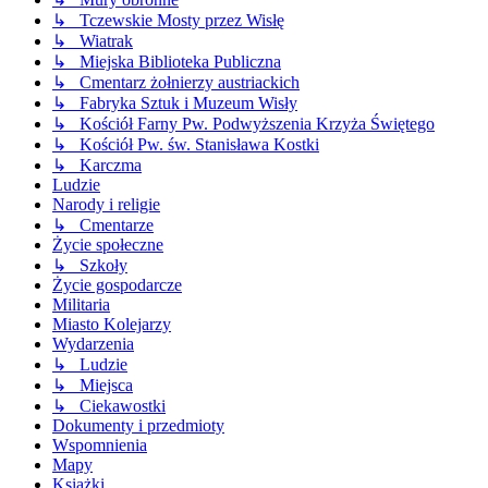
↳ Tczewskie Mosty przez Wisłę
↳ Wiatrak
↳ Miejska Biblioteka Publiczna
↳ Cmentarz żołnierzy austriackich
↳ Fabryka Sztuk i Muzeum Wisły
↳ Kościół Farny Pw. Podwyższenia Krzyża Świętego
↳ Kościół Pw. św. Stanisława Kostki
↳ Karczma
Ludzie
Narody i religie
↳ Cmentarze
Życie społeczne
↳ Szkoły
Życie gospodarcze
Militaria
Miasto Kolejarzy
Wydarzenia
↳ Ludzie
↳ Miejsca
↳ Ciekawostki
Dokumenty i przedmioty
Wspomnienia
Mapy
Książki