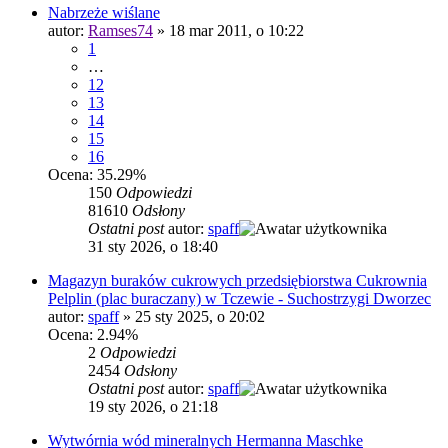
Nabrzeże wiślane
autor:
Ramses74
»
18 mar 2011, o 10:22
1
…
12
13
14
15
16
Ocena: 35.29%
150
Odpowiedzi
81610
Odsłony
Ostatni post
autor:
spaff
31 sty 2026, o 18:40
Magazyn buraków cukrowych przedsiębiorstwa Cukrownia
Pelplin (plac buraczany) w Tczewie - Suchostrzygi Dworzec
autor:
spaff
»
25 sty 2025, o 20:02
Ocena: 2.94%
2
Odpowiedzi
2454
Odsłony
Ostatni post
autor:
spaff
19 sty 2026, o 21:18
Wytwórnia wód mineralnych Hermanna Maschke