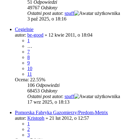
51
Odpowiedzi
49767
Odsłony
Ostatni post
autor:
spaff
3 paź 2025, o 18:16
Cegielnie
autor:
be-good
»
12 kwie 2011, o 18:04
1
…
7
8
9
10
11
Ocena: 22.55%
106
Odpowiedzi
68453
Odsłony
Ostatni post
autor:
spaff
17 wrz 2025, o 18:13
Pomorska Fabryka Gazomierzy/Predom-Metrix
autor:
Kristoph
»
21 lut 2012, o 12:57
1
2
3