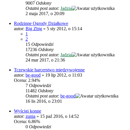
9007
Odsłony
Ostatni post
autor:
Jadzia
2 maja 2017, o 20:09
Rodzinne Ogrody Działkowe
autor:
Big Zbig
»
5 sty 2012, o 15:14
1
2
15
Odpowiedzi
17236
Odsłony
Ostatni post
autor:
Jadzia
24 mar 2017, o 21:36
Tczewskie harcerstwo międzywojenne
autor:
be-good
»
19 lip 2012, o 11:03
Ocena: 2.94%
7
Odpowiedzi
11482
Odsłony
Ostatni post
autor:
be-good
16 lis 2016, o 23:01
Wyścigi konne
autor:
zunia
»
15 paź 2016, o 14:52
Ocena: 6.86%
0
Odpowiedzi