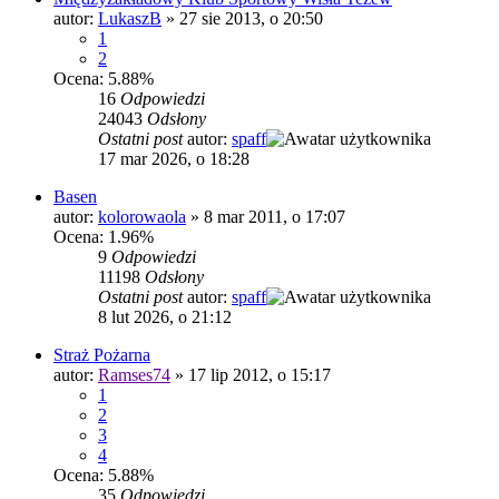
autor:
LukaszB
»
27 sie 2013, o 20:50
1
2
Ocena: 5.88%
16
Odpowiedzi
24043
Odsłony
Ostatni post
autor:
spaff
17 mar 2026, o 18:28
Basen
autor:
kolorowaola
»
8 mar 2011, o 17:07
Ocena: 1.96%
9
Odpowiedzi
11198
Odsłony
Ostatni post
autor:
spaff
8 lut 2026, o 21:12
Straż Pożarna
autor:
Ramses74
»
17 lip 2012, o 15:17
1
2
3
4
Ocena: 5.88%
35
Odpowiedzi