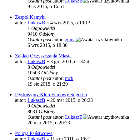
Ostatni post
autor:
LukaszB
9 lis 2015, o 16:51
Zespół Kamyki
autor:
LukaszB
»
4 wrz 2015, o 10:13
1
Odpowiedzi
9410
Odsłony
Ostatni post
autor:
zunia
6 wrz 2015, o 18:30
Zakład Oczyszczania Miasta
autor:
LukaszB
»
3 gru 2011, o 13:54
8
Odpowiedzi
10503
Odsłony
Ostatni post
autor:
mzk
19 sie 2015, o 21:29
Dyskusyjny Klub Filmowy Sugestia
autor:
LukaszB
»
20 mar 2015, o 20:23
0
Odpowiedzi
8631
Odsłony
Ostatni post
autor:
LukaszB
20 mar 2015, o 20:23
Policja Państwowa
autor:
LukaszB
»
11 gru 2011, o 18:41