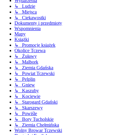
Wydarzenia
↳ Ludzie
↳ Miejsca
↳ Ciekawostki
Dokumenty i przedmioty
Wspomnienia
Mapy
Książki
↳ Promocje książek
Okolice Tczewa
↳ Żuławy
↳ Malbork
↳ Ziemia Gdańska
↳ Powiat Tczewski
↳ Pelplin
↳ Gniew
↳ Kaszuby
↳ Kociewie
↳ Starogard Gdański
↳ Skarszewy
↳ Powiśle
↳ Bory Tucholskie
↳ Ziemia Chełmińska
Wolny Browar Tczewski