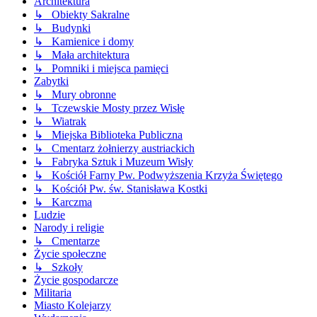
Architektura
↳ Obiekty Sakralne
↳ Budynki
↳ Kamienice i domy
↳ Mała architektura
↳ Pomniki i miejsca pamięci
Zabytki
↳ Mury obronne
↳ Tczewskie Mosty przez Wisłę
↳ Wiatrak
↳ Miejska Biblioteka Publiczna
↳ Cmentarz żołnierzy austriackich
↳ Fabryka Sztuk i Muzeum Wisły
↳ Kościół Farny Pw. Podwyższenia Krzyża Świętego
↳ Kościół Pw. św. Stanisława Kostki
↳ Karczma
Ludzie
Narody i religie
↳ Cmentarze
Życie społeczne
↳ Szkoły
Życie gospodarcze
Militaria
Miasto Kolejarzy