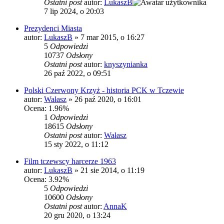
Ostatni post
autor:
LukaszB
7 lip 2024, o 20:03
Prezydenci Miasta
autor:
LukaszB
»
7 mar 2015, o 16:27
5
Odpowiedzi
10737
Odsłony
Ostatni post
autor:
knyszynianka
26 paź 2022, o 09:51
Polski Czerwony Krzyż - historia PCK w Tczewie
autor:
Wałasz
»
26 paź 2020, o 16:01
Ocena: 1.96%
1
Odpowiedzi
18615
Odsłony
Ostatni post
autor:
Wałasz
15 sty 2022, o 11:12
Film tczewscy harcerze 1963
autor:
LukaszB
»
21 sie 2014, o 11:19
Ocena: 3.92%
5
Odpowiedzi
10600
Odsłony
Ostatni post
autor:
AnnaK
20 gru 2020, o 13:24