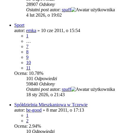
28907
Odsłony
Ostatni post
autor:
spaff
4 lut 2026, o 19:02
Sport
autor:
emka
»
10 cze 2011, o 15:54
1
…
7
8
9
10
11
Ocena: 10.78%
101
Odpowiedzi
59840
Odsłony
Ostatni post
autor:
spaff
18 sty 2026, o 21:43
Spółdzielnia Mieszkaniowa w Tczewie
autor:
be-good
»
8 mar 2011, o 17:13
1
2
Ocena: 2.94%
10
Odpowiedzi