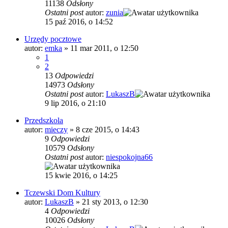
11138
Odsłony
Ostatni post
autor:
zunia
15 paź 2016, o 14:52
Urzędy pocztowe
autor:
emka
»
11 mar 2011, o 12:50
1
2
13
Odpowiedzi
14973
Odsłony
Ostatni post
autor:
LukaszB
9 lip 2016, o 21:10
Przedszkola
autor:
mieczy
»
8 cze 2015, o 14:43
9
Odpowiedzi
10579
Odsłony
Ostatni post
autor:
niespokojna66
15 kwie 2016, o 14:25
Tczewski Dom Kultury
autor:
LukaszB
»
21 sty 2013, o 12:30
4
Odpowiedzi
10026
Odsłony