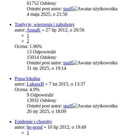
61752
Odsłony
Ostatni post
autor:
spaff
4 maja 2025, o 21:50
Tradycje, wierzenia i zabobony
autor:
AnnaK
»
27 lip 2012, o 20:56
1
2
Ocena: 1.96%
13
Odpowiedzi
15014
Odsłony
Ostatni post
autor:
spaff
31 sty 2025, o 19:14
Prasa lokalna
autor:
LukaszB
»
7 lut 2015, o 13:37
Ocena: 4.9%
9
Odpowiedzi
13932
Odsłony
Ostatni post
autor:
spaff
20 sty 2025, o 18:09
Epidemie i choroby
autor:
be-good
»
10 lip 2012, o 19:49
1