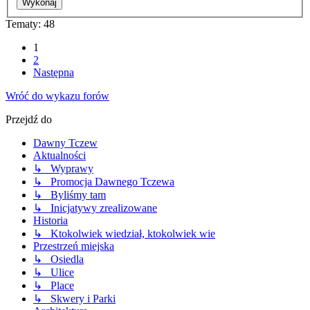
Tematy: 48
1
2
Następna
Wróć do wykazu forów
Przejdź do
Dawny Tczew
Aktualności
↳ Wyprawy
↳ Promocja Dawnego Tczewa
↳ Byliśmy tam
↳ Inicjatywy zrealizowane
Historia
↳ Ktokolwiek wiedział, ktokolwiek wie
Przestrzeń miejska
↳ Osiedla
↳ Ulice
↳ Place
↳ Skwery i Parki