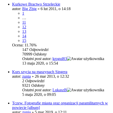
Kurkowe Bractwo Strzeleckie
autor:
Big Zbig
»
6 lut 2011, o 14:18
1
…
11
12
13
14
15
Ocena: 11.76%
147
Odpowiedzi
70999
Odsłony
Ostatni post
autor:
krogul83
13 maja 2020, o 15:54
Kurs szycia na maszynach Singera
autor:
zunia
»
26 mar 2013, o 12:32
2
Odpowiedzi
9321
Odsłony
Ostatni post
autor:
LukaszB
5 maja 2020, o 09:05
Tczew. Fotografie miasta oraz organizacji paramilitarnych w
powiecie [album]
autor:
zunia
»
5 mar 2019, o 12:11