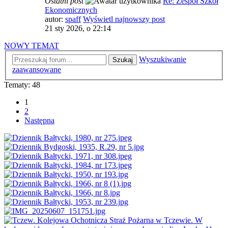
Ostatni post
Re: Zespół Szkół
Ekonomicznych
autor:
spaff
Wyświetl najnowszy post
21 sty 2026, o 22:14
NOWY TEMAT
Wyszukiwanie
Szukaj
zaawansowane
Tematy: 48
1
2
Następna