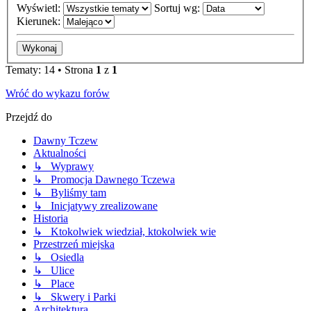
Wyświetl:
Sortuj wg:
Kierunek:
Tematy: 14 • Strona
1
z
1
Wróć do wykazu forów
Przejdź do
Dawny Tczew
Aktualności
↳ Wyprawy
↳ Promocja Dawnego Tczewa
↳ Byliśmy tam
↳ Inicjatywy zrealizowane
Historia
↳ Ktokolwiek wiedział, ktokolwiek wie
Przestrzeń miejska
↳ Osiedla
↳ Ulice
↳ Place
↳ Skwery i Parki
Architektura