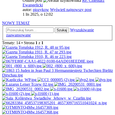
Ostatni post
Re: Cmentarz
Ewangelicki
autor:
piozykow
Wyświetl najnowszy post
1 lis 2025, o 12:02
NOWY TEMAT
Wyszukiwanie
Szukaj
zaawansowane
Tematy: 14 • Strona
1
z
1