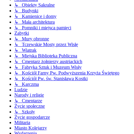
↳ Obiekty Sakralne
↳ Budynki
↳ Kamienice i domy
↳ Mała architektura
↳ Pomniki i miejsca pamięci
Zabytki
↳ Mury obronne
↳ Tczewskie Mosty przez Wisłę
↳ Wiatrak
↳ Miejska Biblioteka Publiczna
↳ Cmentarz żołnierzy austriackich
↳ Fabryka Sztuk i Muzeum Wisły
↳ Kościół Farny Pw. Podwyższenia Krzyża Świętego
↳ Kościół Pw. św. Stanisława Kostki
↳ Karczma
Ludzie
Narody i religie
↳ Cmentarze
Życie społeczne
↳ Szkoły
Życie gospodarcze
Militaria
Miasto Kolejarzy
Wydarzenia