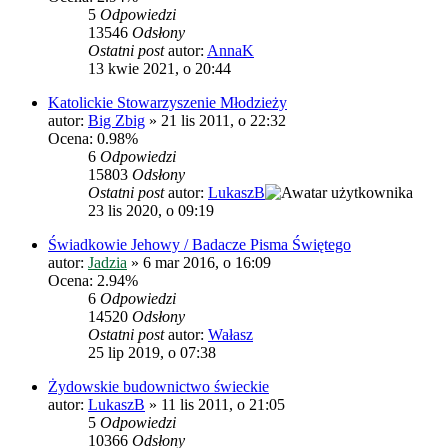
5
Odpowiedzi
13546
Odsłony
Ostatni post
autor:
AnnaK
13 kwie 2021, o 20:44
Katolickie Stowarzyszenie Młodzieży
autor:
Big Zbig
»
21 lis 2011, o 22:32
Ocena: 0.98%
6
Odpowiedzi
15803
Odsłony
Ostatni post
autor:
LukaszB
23 lis 2020, o 09:19
Świadkowie Jehowy / Badacze Pisma Świętego
autor:
Jadzia
»
6 mar 2016, o 16:09
Ocena: 2.94%
6
Odpowiedzi
14520
Odsłony
Ostatni post
autor:
Wałasz
25 lip 2019, o 07:38
Żydowskie budownictwo świeckie
autor:
LukaszB
»
11 lis 2011, o 21:05
5
Odpowiedzi
10366
Odsłony