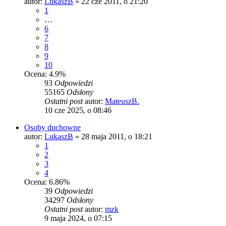
autor:
LukaszB
»
22 cze 2011, o 21:20
1
…
6
7
8
9
10
Ocena: 4.9%
93
Odpowiedzi
55165
Odsłony
Ostatni post
autor:
MateuszB.
10 cze 2025, o 08:46
Osoby duchowne
autor:
LukaszB
»
28 maja 2011, o 18:21
1
2
3
4
Ocena: 6.86%
39
Odpowiedzi
34297
Odsłony
Ostatni post
autor:
mzk
9 maja 2024, o 07:15