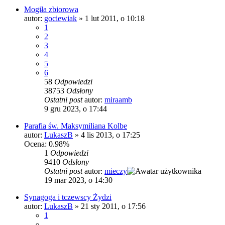
Mogiła zbiorowa
autor:
gociewiak
»
1 lut 2011, o 10:18
1
2
3
4
5
6
58
Odpowiedzi
38753
Odsłony
Ostatni post
autor:
miraamb
9 gru 2023, o 17:44
Parafia św. Maksymiliana Kolbe
autor:
LukaszB
»
4 lis 2013, o 17:25
Ocena: 0.98%
1
Odpowiedzi
9410
Odsłony
Ostatni post
autor:
mieczy
19 mar 2023, o 14:30
Synagoga i tczewscy Żydzi
autor:
LukaszB
»
21 sty 2011, o 17:56
1
…