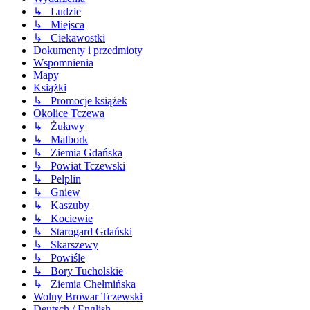
↳ Ludzie
↳ Miejsca
↳ Ciekawostki
Dokumenty i przedmioty
Wspomnienia
Mapy
Książki
↳ Promocje książek
Okolice Tczewa
↳ Żuławy
↳ Malbork
↳ Ziemia Gdańska
↳ Powiat Tczewski
↳ Pelplin
↳ Gniew
↳ Kaszuby
↳ Kociewie
↳ Starogard Gdański
↳ Skarszewy
↳ Powiśle
↳ Bory Tucholskie
↳ Ziemia Chełmińska
Wolny Browar Tczewski
Deutsch / English