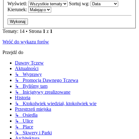
Wyświetl:
Sortuj wg:
Kierunek:
Tematy: 14 • Strona
1
z
1
Wróć do wykazu forów
Przejdź do
Dawny Tczew
Aktualności
↳ Wyprawy
↳ Promocja Dawnego Tczewa
↳ Byliśmy tam
↳ Inicjatywy zrealizowane
Historia
↳ Ktokolwiek wiedział, ktokolwiek wie
Przestrzeń miejska
↳ Osiedla
↳ Ulice
↳ Place
↳ Skwery i Parki
Architektura