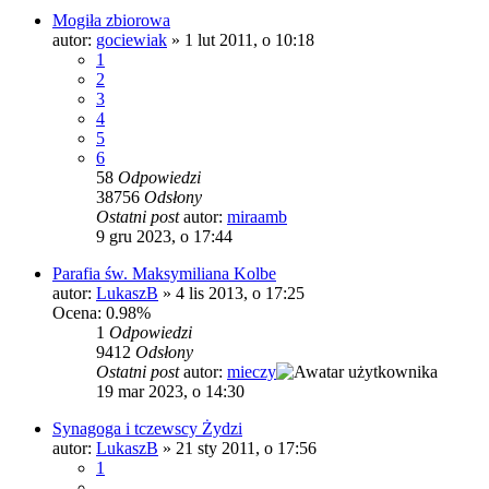
Mogiła zbiorowa
autor:
gociewiak
»
1 lut 2011, o 10:18
1
2
3
4
5
6
58
Odpowiedzi
38756
Odsłony
Ostatni post
autor:
miraamb
9 gru 2023, o 17:44
Parafia św. Maksymiliana Kolbe
autor:
LukaszB
»
4 lis 2013, o 17:25
Ocena: 0.98%
1
Odpowiedzi
9412
Odsłony
Ostatni post
autor:
mieczy
19 mar 2023, o 14:30
Synagoga i tczewscy Żydzi
autor:
LukaszB
»
21 sty 2011, o 17:56
1
…