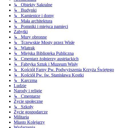
↳ Obiekty Sakralne
↳ Budynki
↳ Kamienice i domy
↳ Mała architektura
↳ Pomniki i miejsca pamięci
Zabytki
↳ Mury obronne
↳ Tczewskie Mosty przez Wisłę
↳ Wiatrak
↳ Miejska Biblioteka Publiczna
↳ Cmentarz żołnierzy austriackich
↳ Fabryka Sztuk i Muzeum Wisły
↳ Kościół Farny Pw. Podwyższenia Krzyża Świętego
↳ Kościół Pw. św. Stanisława Kostki
↳ Karczma
Ludzie
Narody i religie
↳ Cmentarze
Życie społeczne
↳ Szkoły
Życie gospodarcze
Militaria
Miasto Kolejarzy
Wydarzenia