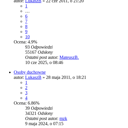
autor:
LukaszB
»
22 cze 2011, o 21:20
1
…
6
7
8
9
10
Ocena: 4.9%
93
Odpowiedzi
55167
Odsłony
Ostatni post
autor:
MateuszB.
10 cze 2025, o 08:46
Osoby duchowne
autor:
LukaszB
»
28 maja 2011, o 18:21
1
2
3
4
Ocena: 6.86%
39
Odpowiedzi
34321
Odsłony
Ostatni post
autor:
mzk
9 maja 2024, o 07:15