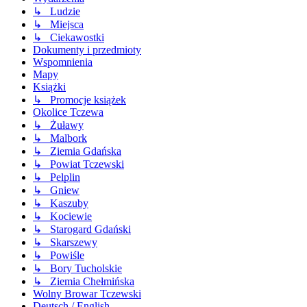
↳ Ludzie
↳ Miejsca
↳ Ciekawostki
Dokumenty i przedmioty
Wspomnienia
Mapy
Książki
↳ Promocje książek
Okolice Tczewa
↳ Żuławy
↳ Malbork
↳ Ziemia Gdańska
↳ Powiat Tczewski
↳ Pelplin
↳ Gniew
↳ Kaszuby
↳ Kociewie
↳ Starogard Gdański
↳ Skarszewy
↳ Powiśle
↳ Bory Tucholskie
↳ Ziemia Chełmińska
Wolny Browar Tczewski
Deutsch / English