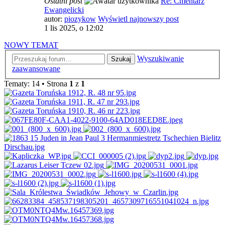
Ostatni post
Re: Cmentarz
Ewangelicki
autor:
piozykow
Wyświetl najnowszy post
1 lis 2025, o 12:02
NOWY TEMAT
Wyszukiwanie
Szukaj
zaawansowane
Tematy: 14 • Strona
1
z
1