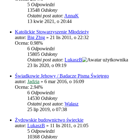
5
Odpowiedzi
13548
Odsłony
Ostatni post
autor:
AnnaK
13 kwie 2021, o 20:44
Katolickie Stowarzyszenie Młodzieży
autor:
Big Zbig
»
21 lis 2011, o 22:32
Ocena: 0.98%
6
Odpowiedzi
15805
Odsłony
Ostatni post
autor:
LukaszB
23 lis 2020, o 09:19
Świadkowie Jehowy / Badacze Pisma Świętego
autor:
Jadzia
»
6 mar 2016, o 16:09
Ocena: 2.94%
6
Odpowiedzi
14530
Odsłony
Ostatni post
autor:
Wałasz
25 lip 2019, o 07:38
Żydowskie budownictwo świeckie
autor:
LukaszB
»
11 lis 2011, o 21:05
5
Odpowiedzi
10368
Odsłony