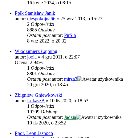
16 kwie 2024, o 08:15
Ppłk Stanisław Janik
autor:
niespokojna66
»
25 wrz 2013, o 15:27
2
Odpowiedzi
8885
Odsłony
Ostatni post
autor:
PirSib
8 wrz 2022, o 20:32
Włodzimierz Łajming
autor:
joola
»
4 gru 2011, o 22:07
Ocena: 2.94%
1
Odpowiedzi
8801
Odsłony
Ostatni post
autor:
mirza3
20 gru 2020, o 18:45
Zbigniew Gniewkowski
autor:
LukaszB
»
10 lis 2020, o 18:53
1
Odpowiedzi
19209
Odsłony
Ostatni post
autor:
Jadzia
10 lis 2020, o 23:52
Ppor. Leon Jasnoch