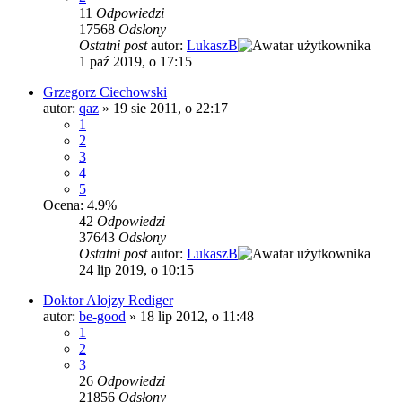
11
Odpowiedzi
17568
Odsłony
Ostatni post
autor:
LukaszB
1 paź 2019, o 17:15
Grzegorz Ciechowski
autor:
qaz
»
19 sie 2011, o 22:17
1
2
3
4
5
Ocena: 4.9%
42
Odpowiedzi
37643
Odsłony
Ostatni post
autor:
LukaszB
24 lip 2019, o 10:15
Doktor Alojzy Rediger
autor:
be-good
»
18 lip 2012, o 11:48
1
2
3
26
Odpowiedzi
21856
Odsłony