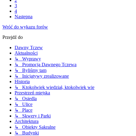
2
3
4
Następna
Wróć do wykazu forów
Przejdź do
Dawny Tczew
Aktualności
↳ Wyprawy
↳ Promocja Dawnego Tczewa
↳ Byliśmy tam
↳ Inicjatywy zrealizowane
Historia
↳ Ktokolwiek wiedział, ktokolwiek wie
Przestrzeń miejska
↳ Osiedla
↳ Ulice
↳ Place
↳ Skwery i Parki
Architektura
↳ Obiekty Sakralne
↳ Budynki