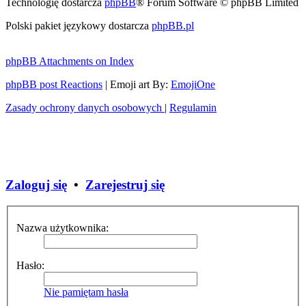
Technologię dostarcza
phpBB
® Forum Software © phpBB Limited
Polski pakiet językowy dostarcza
phpBB.pl
phpBB Attachments on Index
phpBB post Reactions
| Emoji art By:
EmojiOne
Zasady ochrony danych osobowych
|
Regulamin
Zaloguj się
•
Zarejestruj się
Nazwa użytkownika:
Hasło:
Nie pamiętam hasła