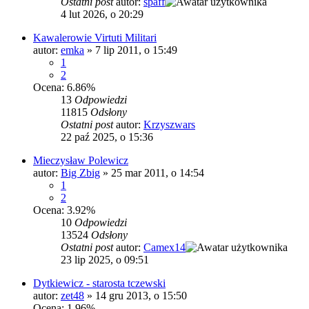
Ostatni post
autor:
spaff
4 lut 2026, o 20:29
Kawalerowie Virtuti Militari
autor:
emka
»
7 lip 2011, o 15:49
1
2
Ocena: 6.86%
13
Odpowiedzi
11815
Odsłony
Ostatni post
autor:
Krzyszwars
22 paź 2025, o 15:36
Mieczysław Polewicz
autor:
Big Zbig
»
25 mar 2011, o 14:54
1
2
Ocena: 3.92%
10
Odpowiedzi
13524
Odsłony
Ostatni post
autor:
Camex14
23 lip 2025, o 09:51
Dytkiewicz - starosta tczewski
autor:
zet48
»
14 gru 2013, o 15:50
Ocena: 1.96%