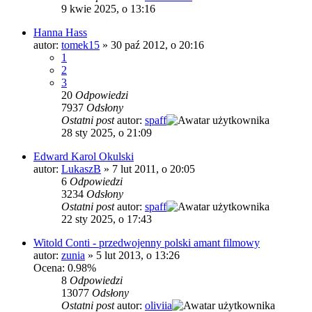
9 kwie 2025, o 13:16
Hanna Hass
autor:
tomek15
»
30 paź 2012, o 20:16
1
2
3
20
Odpowiedzi
7937
Odsłony
Ostatni post
autor:
spaff
28 sty 2025, o 21:09
Edward Karol Okulski
autor:
LukaszB
»
7 lut 2011, o 20:05
6
Odpowiedzi
3234
Odsłony
Ostatni post
autor:
spaff
22 sty 2025, o 17:43
Witold Conti - przedwojenny polski amant filmowy
autor:
zunia
»
5 lut 2013, o 13:26
Ocena: 0.98%
8
Odpowiedzi
13077
Odsłony
Ostatni post
autor:
oliviia