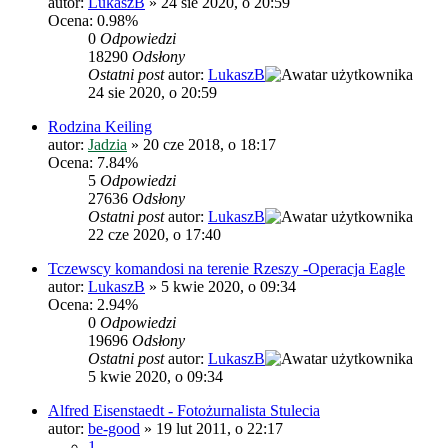
autor:
LukaszB
»
24 sie 2020, o 20:59
Ocena: 0.98%
0
Odpowiedzi
18290
Odsłony
Ostatni post
autor:
LukaszB
24 sie 2020, o 20:59
Rodzina Keiling
autor:
Jadzia
»
20 cze 2018, o 18:17
Ocena: 7.84%
5
Odpowiedzi
27636
Odsłony
Ostatni post
autor:
LukaszB
22 cze 2020, o 17:40
Tczewscy komandosi na terenie Rzeszy -Operacja Eagle
autor:
LukaszB
»
5 kwie 2020, o 09:34
Ocena: 2.94%
0
Odpowiedzi
19696
Odsłony
Ostatni post
autor:
LukaszB
5 kwie 2020, o 09:34
Alfred Eisenstaedt - Fotożurnalista Stulecia
autor:
be-good
»
19 lut 2011, o 22:17
1