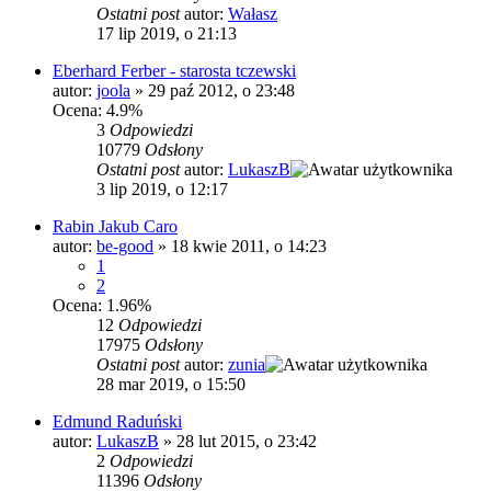
Ostatni post
autor:
Wałasz
17 lip 2019, o 21:13
Eberhard Ferber - starosta tczewski
autor:
joola
»
29 paź 2012, o 23:48
Ocena: 4.9%
3
Odpowiedzi
10779
Odsłony
Ostatni post
autor:
LukaszB
3 lip 2019, o 12:17
Rabin Jakub Caro
autor:
be-good
»
18 kwie 2011, o 14:23
1
2
Ocena: 1.96%
12
Odpowiedzi
17975
Odsłony
Ostatni post
autor:
zunia
28 mar 2019, o 15:50
Edmund Raduński
autor:
LukaszB
»
28 lut 2015, o 23:42
2
Odpowiedzi
11396
Odsłony