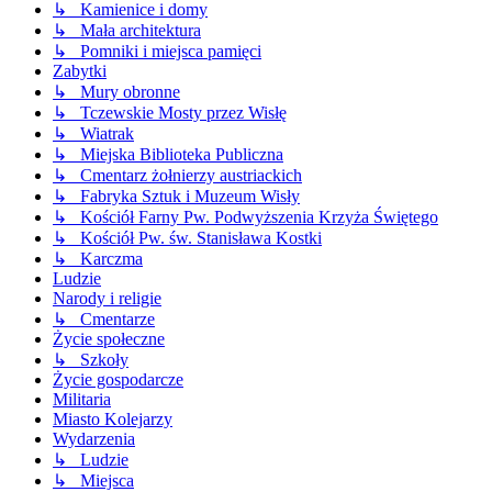
↳ Kamienice i domy
↳ Mała architektura
↳ Pomniki i miejsca pamięci
Zabytki
↳ Mury obronne
↳ Tczewskie Mosty przez Wisłę
↳ Wiatrak
↳ Miejska Biblioteka Publiczna
↳ Cmentarz żołnierzy austriackich
↳ Fabryka Sztuk i Muzeum Wisły
↳ Kościół Farny Pw. Podwyższenia Krzyża Świętego
↳ Kościół Pw. św. Stanisława Kostki
↳ Karczma
Ludzie
Narody i religie
↳ Cmentarze
Życie społeczne
↳ Szkoły
Życie gospodarcze
Militaria
Miasto Kolejarzy
Wydarzenia
↳ Ludzie
↳ Miejsca