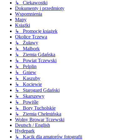
↳ Ciekawostki
Dokumenty i przedmioty
Wspomnienia
Mapy
Książki
↳ Promocje książek
Okolice Tczewa
↳ Żuławy
↳ Malbork
↳ Ziemia Gdańska
↳ Powiat Tczewski
↳ Pelplin
↳ Gniew
↳ Kaszuby
↳ Kociewie
↳ Starogard Gdański
↳ Skarszewy
↳ Powiśle
↳ Bory Tucholskie
↳ Ziemia Chełmińska
Wolny Browar Tczewski
Deutsch / English
Hydepark
↳ Kącik dla amatorów fotografii