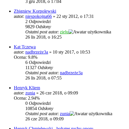
3 gru 2018, o 17:04
Zbigniew Korpolewski
autor:
niespokojna66
»
22 sty 2012, o 17:31
2
Odpowiedzi
9829
Odsłony
Ostatni post
autor:
zielu
26 lis 2018, o 16:25
Kat Tczewa
autor:
nadbrzeże3a
»
10 sty 2017, o 10:53
Ocena: 9.8%
6
Odpowiedzi
11327
Odsłony
Ostatni post
autor:
nadbrzeże3a
26 lis 2018, o 07:55
Henryk Kliem
autor:
zunia
»
26 cze 2018, o 09:09
Ocena: 2.94%
0
Odpowiedzi
10854
Odsłony
Ostatni post
autor:
zunia
26 cze 2018, o 09:09
Henryk Chmielewski - bohater ruchu oporu