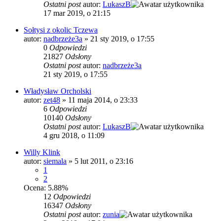
Ostatni post
autor:
LukaszB
17 mar 2019, o 21:15
Sołtysi z okolic Tczewa
autor:
nadbrzeże3a
»
21 sty 2019, o 17:55
0
Odpowiedzi
21827
Odsłony
Ostatni post
autor:
nadbrzeże3a
21 sty 2019, o 17:55
Władysław Orcholski
autor:
zet48
»
11 maja 2014, o 23:33
6
Odpowiedzi
10140
Odsłony
Ostatni post
autor:
LukaszB
4 gru 2018, o 11:09
Willy Klink
autor:
siemala
»
5 lut 2011, o 23:16
1
2
Ocena: 5.88%
12
Odpowiedzi
16347
Odsłony
Ostatni post
autor:
zunia