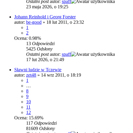
Ostatni post
autor:
spaff
23 maja 2026, o 19:25
Johann Reinhold i Georg Forster
autor:
be-good
»
18 lut 2011, o 23:32
1
2
Ocena: 0.98%
13
Odpowiedzi
5425
Odsłony
Ostatni post
autor:
spaff
17 lut 2026, o 21:49
Sławni ludzie w Tczewie
autor:
zet48
»
14 wrz 2011, o 18:19
1
…
8
9
10
11
12
Ocena: 15.69%
117
Odpowiedzi
81609
Odsłony