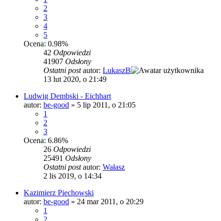
2
3
4
5
Ocena: 0.98%
42
Odpowiedzi
41907
Odsłony
Ostatni post
autor:
LukaszB
13 lut 2020, o 21:49
Ludwig Dembski - Eichhart
autor:
be-good
»
5 lip 2011, o 21:05
1
2
3
Ocena: 6.86%
26
Odpowiedzi
25491
Odsłony
Ostatni post
autor:
Wałasz
2 lis 2019, o 14:34
Kazimierz Piechowski
autor:
be-good
»
24 mar 2011, o 20:29
1
2