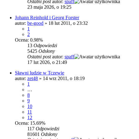
Ostatni post
autor:
spaff
23 maja 2026, o 19:25
Johann Reinhold i Georg Forster
autor:
be-good
»
18 lut 2011, o 23:32
1
2
Ocena: 0.98%
13
Odpowiedzi
5425
Odsłony
Ostatni post
autor:
spaff
17 lut 2026, o 21:49
Sławni ludzie w Tczewie
autor:
zet48
»
14 wrz 2011, o 18:19
1
…
8
9
10
11
12
Ocena: 15.69%
117
Odpowiedzi
81601
Odsłony