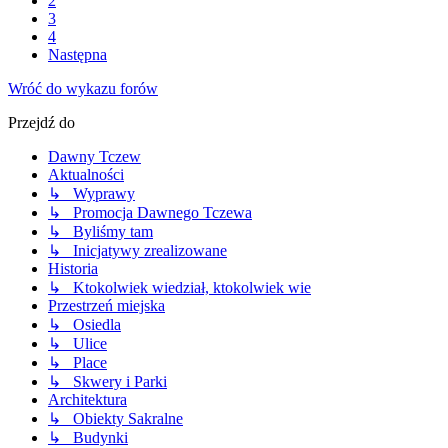
2
3
4
Następna
Wróć do wykazu forów
Przejdź do
Dawny Tczew
Aktualności
↳ Wyprawy
↳ Promocja Dawnego Tczewa
↳ Byliśmy tam
↳ Inicjatywy zrealizowane
Historia
↳ Ktokolwiek wiedział, ktokolwiek wie
Przestrzeń miejska
↳ Osiedla
↳ Ulice
↳ Place
↳ Skwery i Parki
Architektura
↳ Obiekty Sakralne
↳ Budynki