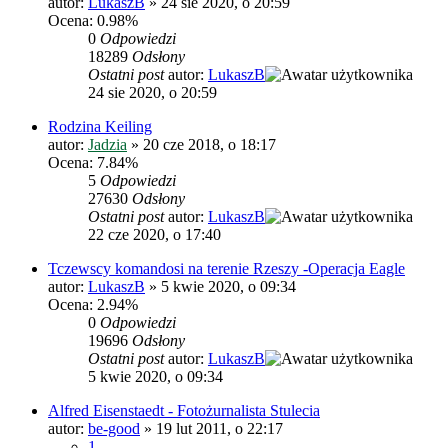
autor:
LukaszB
»
24 sie 2020, o 20:59
Ocena: 0.98%
0
Odpowiedzi
18289
Odsłony
Ostatni post
autor:
LukaszB
24 sie 2020, o 20:59
Rodzina Keiling
autor:
Jadzia
»
20 cze 2018, o 18:17
Ocena: 7.84%
5
Odpowiedzi
27630
Odsłony
Ostatni post
autor:
LukaszB
22 cze 2020, o 17:40
Tczewscy komandosi na terenie Rzeszy -Operacja Eagle
autor:
LukaszB
»
5 kwie 2020, o 09:34
Ocena: 2.94%
0
Odpowiedzi
19696
Odsłony
Ostatni post
autor:
LukaszB
5 kwie 2020, o 09:34
Alfred Eisenstaedt - Fotożurnalista Stulecia
autor:
be-good
»
19 lut 2011, o 22:17
1