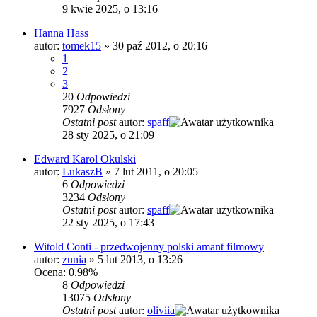
9 kwie 2025, o 13:16
Hanna Hass
autor:
tomek15
»
30 paź 2012, o 20:16
1
2
3
20
Odpowiedzi
7927
Odsłony
Ostatni post
autor:
spaff
28 sty 2025, o 21:09
Edward Karol Okulski
autor:
LukaszB
»
7 lut 2011, o 20:05
6
Odpowiedzi
3234
Odsłony
Ostatni post
autor:
spaff
22 sty 2025, o 17:43
Witold Conti - przedwojenny polski amant filmowy
autor:
zunia
»
5 lut 2013, o 13:26
Ocena: 0.98%
8
Odpowiedzi
13075
Odsłony
Ostatni post
autor:
oliviia