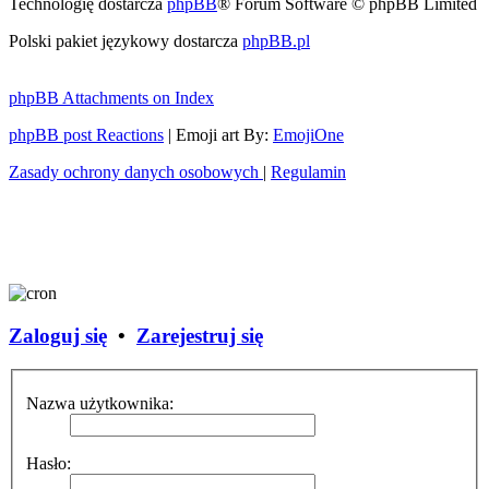
Technologię dostarcza
phpBB
® Forum Software © phpBB Limited
Polski pakiet językowy dostarcza
phpBB.pl
phpBB Attachments on Index
phpBB post Reactions
| Emoji art By:
EmojiOne
Zasady ochrony danych osobowych
|
Regulamin
Zaloguj się
•
Zarejestruj się
Nazwa użytkownika:
Hasło: