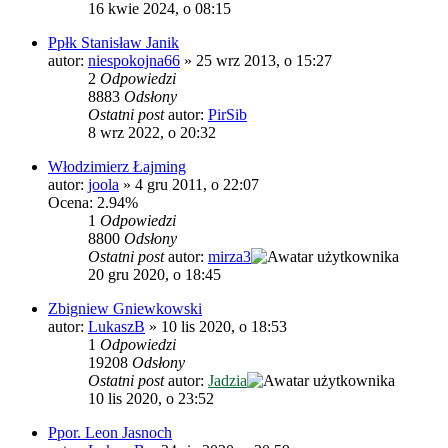
16 kwie 2024, o 08:15
Ppłk Stanisław Janik
autor:
niespokojna66
»
25 wrz 2013, o 15:27
2
Odpowiedzi
8883
Odsłony
Ostatni post
autor:
PirSib
8 wrz 2022, o 20:32
Włodzimierz Łajming
autor:
joola
»
4 gru 2011, o 22:07
Ocena: 2.94%
1
Odpowiedzi
8800
Odsłony
Ostatni post
autor:
mirza3
20 gru 2020, o 18:45
Zbigniew Gniewkowski
autor:
LukaszB
»
10 lis 2020, o 18:53
1
Odpowiedzi
19208
Odsłony
Ostatni post
autor:
Jadzia
10 lis 2020, o 23:52
Ppor. Leon Jasnoch