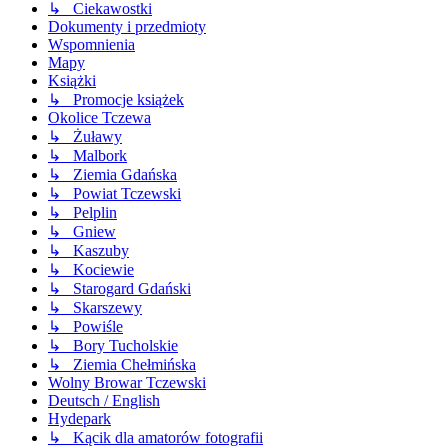
↳ Ciekawostki
Dokumenty i przedmioty
Wspomnienia
Mapy
Książki
↳ Promocje książek
Okolice Tczewa
↳ Żuławy
↳ Malbork
↳ Ziemia Gdańska
↳ Powiat Tczewski
↳ Pelplin
↳ Gniew
↳ Kaszuby
↳ Kociewie
↳ Starogard Gdański
↳ Skarszewy
↳ Powiśle
↳ Bory Tucholskie
↳ Ziemia Chełmińska
Wolny Browar Tczewski
Deutsch / English
Hydepark
↳ Kącik dla amatorów fotografii