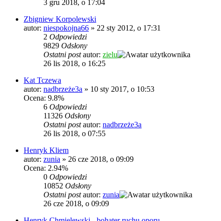
3 gru 2018, o 17:04
Zbigniew Korpolewski
autor:
niespokojna66
»
22 sty 2012, o 17:31
2
Odpowiedzi
9829
Odsłony
Ostatni post
autor:
zielu
26 lis 2018, o 16:25
Kat Tczewa
autor:
nadbrzeże3a
»
10 sty 2017, o 10:53
Ocena: 9.8%
6
Odpowiedzi
11326
Odsłony
Ostatni post
autor:
nadbrzeże3a
26 lis 2018, o 07:55
Henryk Kliem
autor:
zunia
»
26 cze 2018, o 09:09
Ocena: 2.94%
0
Odpowiedzi
10852
Odsłony
Ostatni post
autor:
zunia
26 cze 2018, o 09:09
Henryk Chmielewski - bohater ruchu oporu