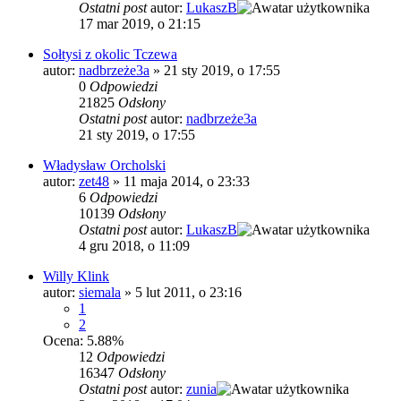
Ostatni post
autor:
LukaszB
17 mar 2019, o 21:15
Sołtysi z okolic Tczewa
autor:
nadbrzeże3a
»
21 sty 2019, o 17:55
0
Odpowiedzi
21825
Odsłony
Ostatni post
autor:
nadbrzeże3a
21 sty 2019, o 17:55
Władysław Orcholski
autor:
zet48
»
11 maja 2014, o 23:33
6
Odpowiedzi
10139
Odsłony
Ostatni post
autor:
LukaszB
4 gru 2018, o 11:09
Willy Klink
autor:
siemala
»
5 lut 2011, o 23:16
1
2
Ocena: 5.88%
12
Odpowiedzi
16347
Odsłony
Ostatni post
autor:
zunia