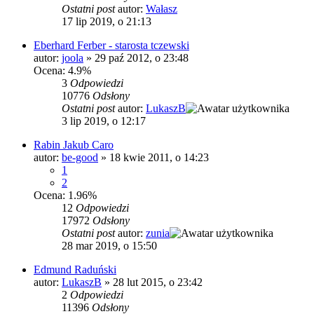
Ostatni post
autor:
Wałasz
17 lip 2019, o 21:13
Eberhard Ferber - starosta tczewski
autor:
joola
»
29 paź 2012, o 23:48
Ocena: 4.9%
3
Odpowiedzi
10776
Odsłony
Ostatni post
autor:
LukaszB
3 lip 2019, o 12:17
Rabin Jakub Caro
autor:
be-good
»
18 kwie 2011, o 14:23
1
2
Ocena: 1.96%
12
Odpowiedzi
17972
Odsłony
Ostatni post
autor:
zunia
28 mar 2019, o 15:50
Edmund Raduński
autor:
LukaszB
»
28 lut 2015, o 23:42
2
Odpowiedzi
11396
Odsłony