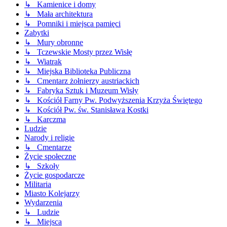
↳ Kamienice i domy
↳ Mała architektura
↳ Pomniki i miejsca pamięci
Zabytki
↳ Mury obronne
↳ Tczewskie Mosty przez Wisłę
↳ Wiatrak
↳ Miejska Biblioteka Publiczna
↳ Cmentarz żołnierzy austriackich
↳ Fabryka Sztuk i Muzeum Wisły
↳ Kościół Farny Pw. Podwyższenia Krzyża Świętego
↳ Kościół Pw. św. Stanisława Kostki
↳ Karczma
Ludzie
Narody i religie
↳ Cmentarze
Życie społeczne
↳ Szkoły
Życie gospodarcze
Militaria
Miasto Kolejarzy
Wydarzenia
↳ Ludzie
↳ Miejsca