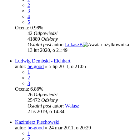
2
3
4
5
Ocena: 0.98%
42
Odpowiedzi
41889
Odsłony
Ostatni post
autor:
LukaszB
13 lut 2020, o 21:49
Ludwig Dembski - Eichhart
autor:
be-good
»
5 lip 2011, o 21:05
1
2
3
Ocena: 6.86%
26
Odpowiedzi
25472
Odsłony
Ostatni post
autor:
Wałasz
2 lis 2019, o 14:34
Kazimierz Piechowski
autor:
be-good
»
24 mar 2011, o 20:29
1
2