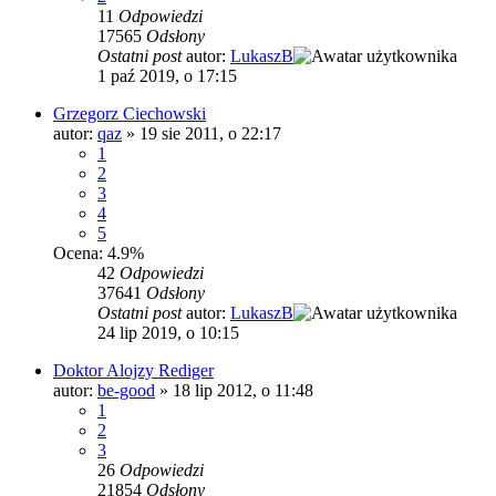
11
Odpowiedzi
17565
Odsłony
Ostatni post
autor:
LukaszB
1 paź 2019, o 17:15
Grzegorz Ciechowski
autor:
qaz
»
19 sie 2011, o 22:17
1
2
3
4
5
Ocena: 4.9%
42
Odpowiedzi
37641
Odsłony
Ostatni post
autor:
LukaszB
24 lip 2019, o 10:15
Doktor Alojzy Rediger
autor:
be-good
»
18 lip 2012, o 11:48
1
2
3
26
Odpowiedzi
21854
Odsłony