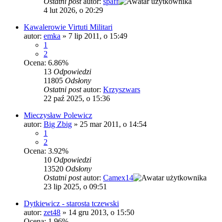
Ostatni post
autor:
spaff
4 lut 2026, o 20:29
Kawalerowie Virtuti Militari
autor:
emka
»
7 lip 2011, o 15:49
1
2
Ocena: 6.86%
13
Odpowiedzi
11805
Odsłony
Ostatni post
autor:
Krzyszwars
22 paź 2025, o 15:36
Mieczysław Polewicz
autor:
Big Zbig
»
25 mar 2011, o 14:54
1
2
Ocena: 3.92%
10
Odpowiedzi
13520
Odsłony
Ostatni post
autor:
Camex14
23 lip 2025, o 09:51
Dytkiewicz - starosta tczewski
autor:
zet48
»
14 gru 2013, o 15:50
Ocena: 1.96%