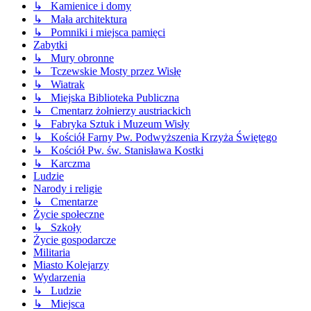
↳ Kamienice i domy
↳ Mała architektura
↳ Pomniki i miejsca pamięci
Zabytki
↳ Mury obronne
↳ Tczewskie Mosty przez Wisłę
↳ Wiatrak
↳ Miejska Biblioteka Publiczna
↳ Cmentarz żołnierzy austriackich
↳ Fabryka Sztuk i Muzeum Wisły
↳ Kościół Farny Pw. Podwyższenia Krzyża Świętego
↳ Kościół Pw. św. Stanisława Kostki
↳ Karczma
Ludzie
Narody i religie
↳ Cmentarze
Życie społeczne
↳ Szkoły
Życie gospodarcze
Militaria
Miasto Kolejarzy
Wydarzenia
↳ Ludzie
↳ Miejsca