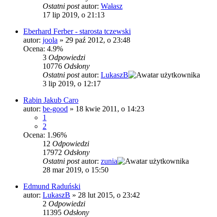
Ostatni post
autor:
Wałasz
17 lip 2019, o 21:13
Eberhard Ferber - starosta tczewski
autor:
joola
»
29 paź 2012, o 23:48
Ocena: 4.9%
3
Odpowiedzi
10776
Odsłony
Ostatni post
autor:
LukaszB
3 lip 2019, o 12:17
Rabin Jakub Caro
autor:
be-good
»
18 kwie 2011, o 14:23
1
2
Ocena: 1.96%
12
Odpowiedzi
17972
Odsłony
Ostatni post
autor:
zunia
28 mar 2019, o 15:50
Edmund Raduński
autor:
LukaszB
»
28 lut 2015, o 23:42
2
Odpowiedzi
11395
Odsłony