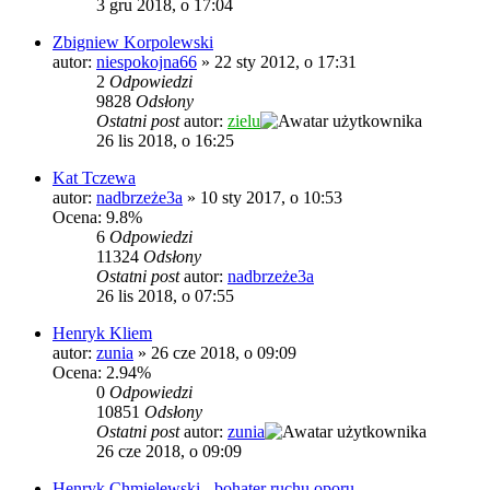
3 gru 2018, o 17:04
Zbigniew Korpolewski
autor:
niespokojna66
»
22 sty 2012, o 17:31
2
Odpowiedzi
9828
Odsłony
Ostatni post
autor:
zielu
26 lis 2018, o 16:25
Kat Tczewa
autor:
nadbrzeże3a
»
10 sty 2017, o 10:53
Ocena: 9.8%
6
Odpowiedzi
11324
Odsłony
Ostatni post
autor:
nadbrzeże3a
26 lis 2018, o 07:55
Henryk Kliem
autor:
zunia
»
26 cze 2018, o 09:09
Ocena: 2.94%
0
Odpowiedzi
10851
Odsłony
Ostatni post
autor:
zunia
26 cze 2018, o 09:09
Henryk Chmielewski - bohater ruchu oporu