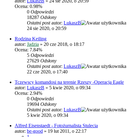
autor:
LukaszB
»
24 sie 2020, o 20:59
Ocena: 0.98%
0
Odpowiedzi
18287
Odsłony
Ostatni post
autor:
LukaszB
24 sie 2020, o 20:59
Rodzina Keiling
autor:
Jadzia
»
20 cze 2018, o 18:17
Ocena: 7.84%
5
Odpowiedzi
27629
Odsłony
Ostatni post
autor:
LukaszB
22 cze 2020, o 17:40
Tczewscy komandosi na terenie Rzeszy -Operacja Eagle
autor:
LukaszB
»
5 kwie 2020, o 09:34
Ocena: 2.94%
0
Odpowiedzi
19694
Odsłony
Ostatni post
autor:
LukaszB
5 kwie 2020, o 09:34
Alfred Eisenstaedt - Fotożurnalista Stulecia
autor:
be-good
»
19 lut 2011, o 22:17
1