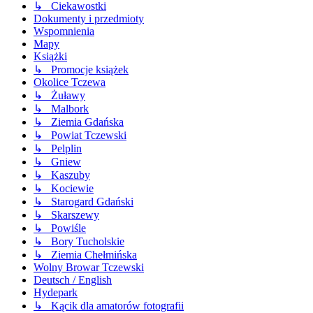
↳ Ciekawostki
Dokumenty i przedmioty
Wspomnienia
Mapy
Książki
↳ Promocje książek
Okolice Tczewa
↳ Żuławy
↳ Malbork
↳ Ziemia Gdańska
↳ Powiat Tczewski
↳ Pelplin
↳ Gniew
↳ Kaszuby
↳ Kociewie
↳ Starogard Gdański
↳ Skarszewy
↳ Powiśle
↳ Bory Tucholskie
↳ Ziemia Chełmińska
Wolny Browar Tczewski
Deutsch / English
Hydepark
↳ Kącik dla amatorów fotografii