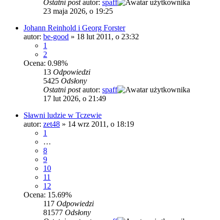
Ostatni post
autor:
spaff
23 maja 2026, o 19:25
Johann Reinhold i Georg Forster
autor:
be-good
»
18 lut 2011, o 23:32
1
2
Ocena: 0.98%
13
Odpowiedzi
5425
Odsłony
Ostatni post
autor:
spaff
17 lut 2026, o 21:49
Sławni ludzie w Tczewie
autor:
zet48
»
14 wrz 2011, o 18:19
1
…
8
9
10
11
12
Ocena: 15.69%
117
Odpowiedzi
81577
Odsłony