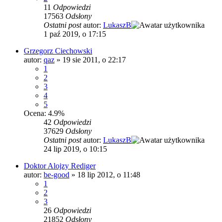
11
Odpowiedzi
17563
Odsłony
Ostatni post
autor:
LukaszB
1 paź 2019, o 17:15
Grzegorz Ciechowski
autor:
qaz
»
19 sie 2011, o 22:17
1
2
3
4
5
Ocena: 4.9%
42
Odpowiedzi
37629
Odsłony
Ostatni post
autor:
LukaszB
24 lip 2019, o 10:15
Doktor Alojzy Rediger
autor:
be-good
»
18 lip 2012, o 11:48
1
2
3
26
Odpowiedzi
21852
Odsłony