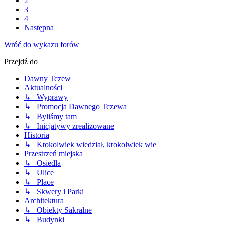
2
3
4
Następna
Wróć do wykazu forów
Przejdź do
Dawny Tczew
Aktualności
↳ Wyprawy
↳ Promocja Dawnego Tczewa
↳ Byliśmy tam
↳ Inicjatywy zrealizowane
Historia
↳ Ktokolwiek wiedział, ktokolwiek wie
Przestrzeń miejska
↳ Osiedla
↳ Ulice
↳ Place
↳ Skwery i Parki
Architektura
↳ Obiekty Sakralne
↳ Budynki