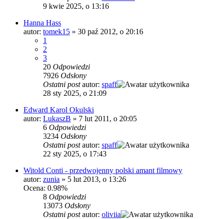
9 kwie 2025, o 13:16
Hanna Hass
autor:
tomek15
»
30 paź 2012, o 20:16
1
2
3
20
Odpowiedzi
7926
Odsłony
Ostatni post
autor:
spaff
28 sty 2025, o 21:09
Edward Karol Okulski
autor:
LukaszB
»
7 lut 2011, o 20:05
6
Odpowiedzi
3234
Odsłony
Ostatni post
autor:
spaff
22 sty 2025, o 17:43
Witold Conti - przedwojenny polski amant filmowy
autor:
zunia
»
5 lut 2013, o 13:26
Ocena: 0.98%
8
Odpowiedzi
13073
Odsłony
Ostatni post
autor:
oliviia