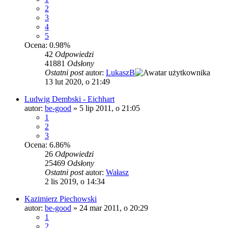
2
3
4
5
Ocena: 0.98%
42
Odpowiedzi
41881
Odsłony
Ostatni post
autor:
LukaszB
13 lut 2020, o 21:49
Ludwig Dembski - Eichhart
autor:
be-good
»
5 lip 2011, o 21:05
1
2
3
Ocena: 6.86%
26
Odpowiedzi
25469
Odsłony
Ostatni post
autor:
Wałasz
2 lis 2019, o 14:34
Kazimierz Piechowski
autor:
be-good
»
24 mar 2011, o 20:29
1
2