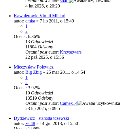
Ostatni post
autor:
spaff
4 lut 2026, o 20:29
Kawalerowie Virtuti Militari
autor:
emka
»
7 lip 2011, o 15:49
1
2
Ocena: 6.86%
13
Odpowiedzi
11804
Odsłony
Ostatni post
autor:
Krzyszwars
22 paź 2025, o 15:36
Mieczysław Polewicz
autor:
Big Zbig
»
25 mar 2011, o 14:54
1
2
Ocena: 3.92%
10
Odpowiedzi
13519
Odsłony
Ostatni post
autor:
Camex14
23 lip 2025, o 09:51
Dytkiewicz - starosta tczewski
autor:
zet48
»
14 gru 2013, o 15:50
Ocena: 1.96%