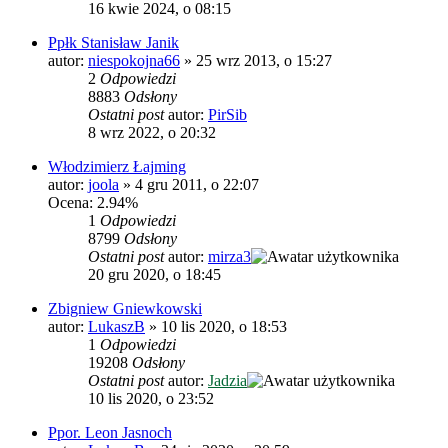
16 kwie 2024, o 08:15
Ppłk Stanisław Janik
autor:
niespokojna66
»
25 wrz 2013, o 15:27
2
Odpowiedzi
8883
Odsłony
Ostatni post
autor:
PirSib
8 wrz 2022, o 20:32
Włodzimierz Łajming
autor:
joola
»
4 gru 2011, o 22:07
Ocena: 2.94%
1
Odpowiedzi
8799
Odsłony
Ostatni post
autor:
mirza3
20 gru 2020, o 18:45
Zbigniew Gniewkowski
autor:
LukaszB
»
10 lis 2020, o 18:53
1
Odpowiedzi
19208
Odsłony
Ostatni post
autor:
Jadzia
10 lis 2020, o 23:52
Ppor. Leon Jasnoch