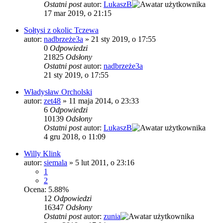
Ostatni post
autor:
LukaszB
17 mar 2019, o 21:15
Sołtysi z okolic Tczewa
autor:
nadbrzeże3a
»
21 sty 2019, o 17:55
0
Odpowiedzi
21825
Odsłony
Ostatni post
autor:
nadbrzeże3a
21 sty 2019, o 17:55
Władysław Orcholski
autor:
zet48
»
11 maja 2014, o 23:33
6
Odpowiedzi
10139
Odsłony
Ostatni post
autor:
LukaszB
4 gru 2018, o 11:09
Willy Klink
autor:
siemala
»
5 lut 2011, o 23:16
1
2
Ocena: 5.88%
12
Odpowiedzi
16347
Odsłony
Ostatni post
autor:
zunia