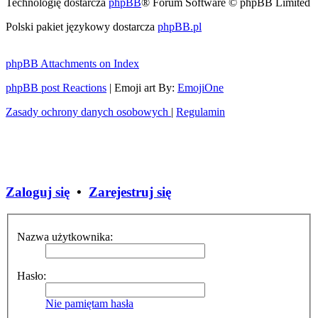
Technologię dostarcza
phpBB
® Forum Software © phpBB Limited
Polski pakiet językowy dostarcza
phpBB.pl
phpBB Attachments on Index
phpBB post Reactions
| Emoji art By:
EmojiOne
Zasady ochrony danych osobowych
|
Regulamin
Zaloguj się
•
Zarejestruj się
Nazwa użytkownika:
Hasło:
Nie pamiętam hasła