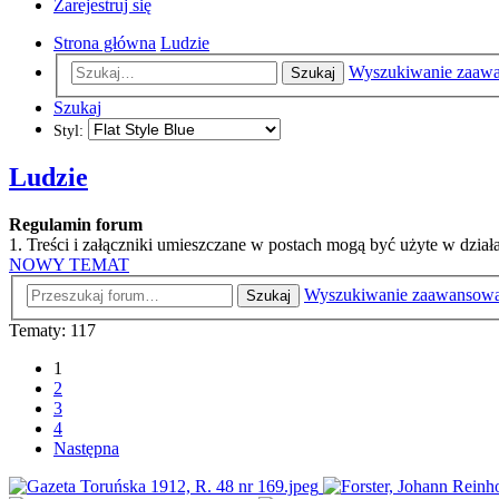
Zarejestruj się
Strona główna
Ludzie
Wyszukiwanie zaaw
Szukaj
Szukaj
Styl:
Ludzie
Regulamin forum
1. Treści i załączniki umieszczane w postach mogą być użyte w dzi
NOWY TEMAT
Wyszukiwanie zaawansow
Szukaj
Tematy: 117
1
2
3
4
Następna