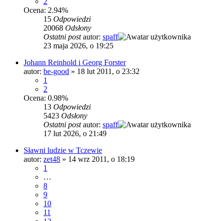
2
Ocena: 2.94%
15
Odpowiedzi
20068
Odsłony
Ostatni post
autor:
spaff
23 maja 2026, o 19:25
Johann Reinhold i Georg Forster
autor:
be-good
»
18 lut 2011, o 23:32
1
2
Ocena: 0.98%
13
Odpowiedzi
5423
Odsłony
Ostatni post
autor:
spaff
17 lut 2026, o 21:49
Sławni ludzie w Tczewie
autor:
zet48
»
14 wrz 2011, o 18:19
1
…
8
9
10
11