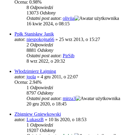
Ocena: 0.98%
8
Odpowiedzi
13073
Odsłony
Ostatni post
autor:
oliviia
16 kwie 2024, o 08:15
Ppłk Stanisław Janik
autor:
niespokojna66
»
25 wrz 2013, o 15:27
2
Odpowiedzi
8881
Odsłony
Ostatni post
autor:
PirSib
8 wrz 2022, o 20:32
Włodzimierz Łajming
autor:
joola
»
4 gru 2011, o 22:07
Ocena: 2.94%
1
Odpowiedzi
8797
Odsłony
Ostatni post
autor:
mirza3
20 gru 2020, o 18:45
Zbigniew Gniewkowski
autor:
LukaszB
»
10 lis 2020, o 18:53
1
Odpowiedzi
19207
Odsłony