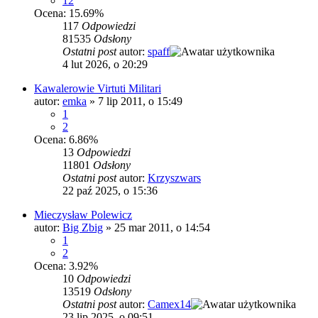
12
Ocena: 15.69%
117
Odpowiedzi
81535
Odsłony
Ostatni post
autor:
spaff
4 lut 2026, o 20:29
Kawalerowie Virtuti Militari
autor:
emka
»
7 lip 2011, o 15:49
1
2
Ocena: 6.86%
13
Odpowiedzi
11801
Odsłony
Ostatni post
autor:
Krzyszwars
22 paź 2025, o 15:36
Mieczysław Polewicz
autor:
Big Zbig
»
25 mar 2011, o 14:54
1
2
Ocena: 3.92%
10
Odpowiedzi
13519
Odsłony
Ostatni post
autor:
Camex14
23 lip 2025, o 09:51