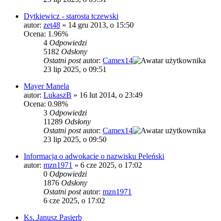
Dytkiewicz - starosta tczewski
autor:
zet48
»
14 gru 2013, o 15:50
Ocena: 1.96%
4
Odpowiedzi
5182
Odsłony
Ostatni post
autor:
Camex14
23 lip 2025, o 09:51
Mayer Manela
autor:
LukaszB
»
16 lut 2014, o 23:49
Ocena: 0.98%
3
Odpowiedzi
11289
Odsłony
Ostatni post
autor:
Camex14
23 lip 2025, o 09:50
Informacja o adwokacie o nazwisku Peleński
autor:
mzn1971
»
6 cze 2025, o 17:02
0
Odpowiedzi
1876
Odsłony
Ostatni post
autor:
mzn1971
6 cze 2025, o 17:02
Ks. Janusz Pasierb