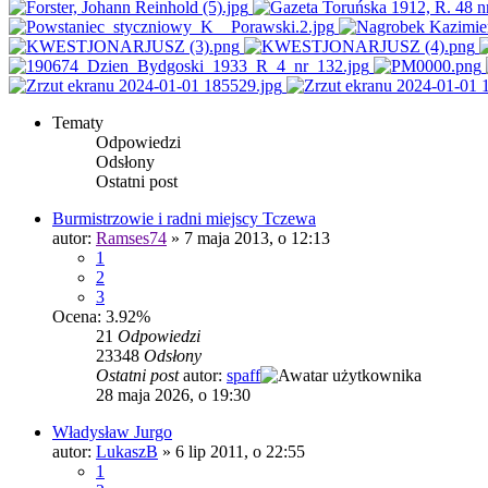
Tematy
Odpowiedzi
Odsłony
Ostatni post
Burmistrzowie i radni miejscy Tczewa
autor:
Ramses74
»
7 maja 2013, o 12:13
1
2
3
Ocena: 3.92%
21
Odpowiedzi
23348
Odsłony
Ostatni post
autor:
spaff
28 maja 2026, o 19:30
Władysław Jurgo
autor:
LukaszB
»
6 lip 2011, o 22:55
1