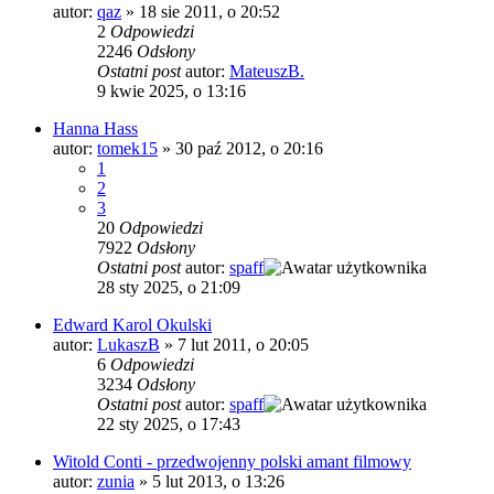
autor:
qaz
»
18 sie 2011, o 20:52
2
Odpowiedzi
2246
Odsłony
Ostatni post
autor:
MateuszB.
9 kwie 2025, o 13:16
Hanna Hass
autor:
tomek15
»
30 paź 2012, o 20:16
1
2
3
20
Odpowiedzi
7922
Odsłony
Ostatni post
autor:
spaff
28 sty 2025, o 21:09
Edward Karol Okulski
autor:
LukaszB
»
7 lut 2011, o 20:05
6
Odpowiedzi
3234
Odsłony
Ostatni post
autor:
spaff
22 sty 2025, o 17:43
Witold Conti - przedwojenny polski amant filmowy
autor:
zunia
»
5 lut 2013, o 13:26