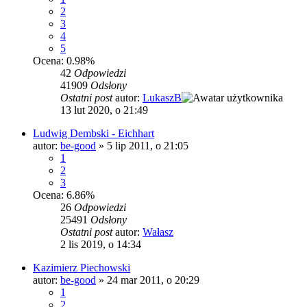
2
3
4
5
Ocena: 0.98%
42
Odpowiedzi
41909
Odsłony
Ostatni post
autor:
LukaszB
13 lut 2020, o 21:49
Ludwig Dembski - Eichhart
autor:
be-good
»
5 lip 2011, o 21:05
1
2
3
Ocena: 6.86%
26
Odpowiedzi
25491
Odsłony
Ostatni post
autor:
Wałasz
2 lis 2019, o 14:34
Kazimierz Piechowski
autor:
be-good
»
24 mar 2011, o 20:29
1
2