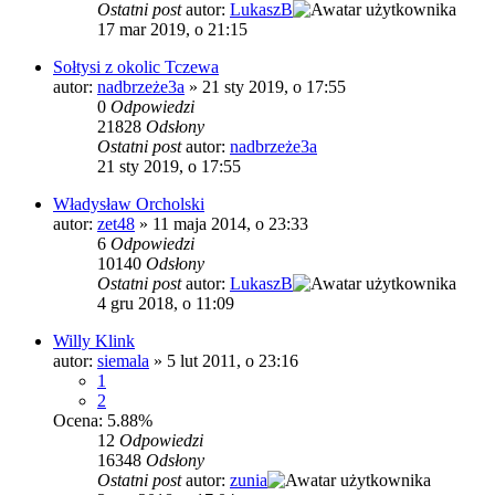
Ostatni post
autor:
LukaszB
17 mar 2019, o 21:15
Sołtysi z okolic Tczewa
autor:
nadbrzeże3a
»
21 sty 2019, o 17:55
0
Odpowiedzi
21828
Odsłony
Ostatni post
autor:
nadbrzeże3a
21 sty 2019, o 17:55
Władysław Orcholski
autor:
zet48
»
11 maja 2014, o 23:33
6
Odpowiedzi
10140
Odsłony
Ostatni post
autor:
LukaszB
4 gru 2018, o 11:09
Willy Klink
autor:
siemala
»
5 lut 2011, o 23:16
1
2
Ocena: 5.88%
12
Odpowiedzi
16348
Odsłony
Ostatni post
autor:
zunia