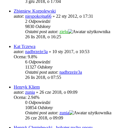
3 gru 2018, o 17:04
Zbigniew Korpolewski
autor:
niespokojna66
»
22 sty 2012, o 17:31
2
Odpowiedzi
9830
Odsłony
Ostatni post
autor:
zielu
26 lis 2018, o 16:25
Kat Tczewa
autor:
nadbrzeże3a
»
10 sty 2017, o 10:53
Ocena: 9.8%
6
Odpowiedzi
11327
Odsłony
Ostatni post
autor:
nadbrzeże3a
26 lis 2018, o 07:55
Henryk Kliem
autor:
zunia
»
26 cze 2018, o 09:09
Ocena: 2.94%
0
Odpowiedzi
10854
Odsłony
Ostatni post
autor:
zunia
26 cze 2018, o 09:09
Henryk Chmielewski - bohater ruchu oporu