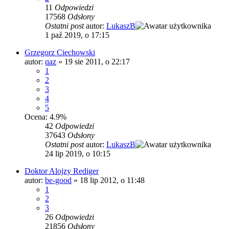
11
Odpowiedzi
17568
Odsłony
Ostatni post
autor:
LukaszB
1 paź 2019, o 17:15
Grzegorz Ciechowski
autor:
qaz
»
19 sie 2011, o 22:17
1
2
3
4
5
Ocena: 4.9%
42
Odpowiedzi
37643
Odsłony
Ostatni post
autor:
LukaszB
24 lip 2019, o 10:15
Doktor Alojzy Rediger
autor:
be-good
»
18 lip 2012, o 11:48
1
2
3
26
Odpowiedzi
21856
Odsłony