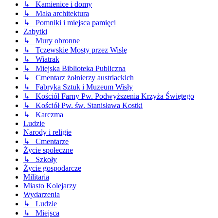
↳ Kamienice i domy
↳ Mała architektura
↳ Pomniki i miejsca pamięci
Zabytki
↳ Mury obronne
↳ Tczewskie Mosty przez Wisłę
↳ Wiatrak
↳ Miejska Biblioteka Publiczna
↳ Cmentarz żołnierzy austriackich
↳ Fabryka Sztuk i Muzeum Wisły
↳ Kościół Farny Pw. Podwyższenia Krzyża Świętego
↳ Kościół Pw. św. Stanisława Kostki
↳ Karczma
Ludzie
Narody i religie
↳ Cmentarze
Życie społeczne
↳ Szkoły
Życie gospodarcze
Militaria
Miasto Kolejarzy
Wydarzenia
↳ Ludzie
↳ Miejsca