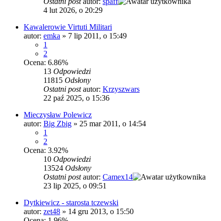
Ostatni post
autor:
spaff
4 lut 2026, o 20:29
Kawalerowie Virtuti Militari
autor:
emka
»
7 lip 2011, o 15:49
1
2
Ocena: 6.86%
13
Odpowiedzi
11815
Odsłony
Ostatni post
autor:
Krzyszwars
22 paź 2025, o 15:36
Mieczysław Polewicz
autor:
Big Zbig
»
25 mar 2011, o 14:54
1
2
Ocena: 3.92%
10
Odpowiedzi
13524
Odsłony
Ostatni post
autor:
Camex14
23 lip 2025, o 09:51
Dytkiewicz - starosta tczewski
autor:
zet48
»
14 gru 2013, o 15:50
Ocena: 1.96%