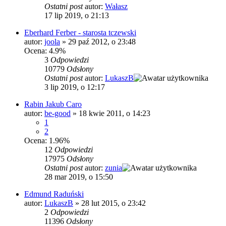
Ostatni post
autor:
Wałasz
17 lip 2019, o 21:13
Eberhard Ferber - starosta tczewski
autor:
joola
»
29 paź 2012, o 23:48
Ocena: 4.9%
3
Odpowiedzi
10779
Odsłony
Ostatni post
autor:
LukaszB
3 lip 2019, o 12:17
Rabin Jakub Caro
autor:
be-good
»
18 kwie 2011, o 14:23
1
2
Ocena: 1.96%
12
Odpowiedzi
17975
Odsłony
Ostatni post
autor:
zunia
28 mar 2019, o 15:50
Edmund Raduński
autor:
LukaszB
»
28 lut 2015, o 23:42
2
Odpowiedzi
11396
Odsłony