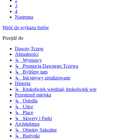
2
3
4
Następna
Wróć do wykazu forów
Przejdź do
Dawny Tczew
Aktualności
↳ Wyprawy
↳ Promocja Dawnego Tczewa
↳ Byliśmy tam
↳ Inicjatywy zrealizowane
Historia
↳ Ktokolwiek wiedział, ktokolwiek wie
Przestrzeń miejska
↳ Osiedla
↳ Ulice
↳ Place
↳ Skwery i Parki
Architektura
↳ Obiekty Sakralne
↳ Budynki