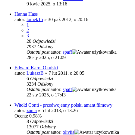
9 kwie 2025, o 13:16
Hanna Hass
autor:
tomek15
»
30 paź 2012, o 20:16
1
2
3
20
Odpowiedzi
7937
Odsłony
Ostatni post
autor:
spaff
28 sty 2025, o 21:09
Edward Karol Okulski
autor:
LukaszB
»
7 lut 2011, o 20:05
6
Odpowiedzi
3234
Odsłony
Ostatni post
autor:
spaff
22 sty 2025, o 17:43
Witold Conti - przedwojenny polski amant filmowy
autor:
zunia
»
5 lut 2013, o 13:26
Ocena: 0.98%
8
Odpowiedzi
13077
Odsłony
Ostatni post
autor:
oliviia