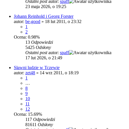
Ostatni post
autor:
spaff
23 maja 2026, o 19:25
Johann Reinhold i Georg Forster
autor:
be-good
»
18 lut 2011, o 23:32
1
2
Ocena: 0.98%
13
Odpowiedzi
5425
Odsłony
Ostatni post
autor:
spaff
17 lut 2026, o 21:49
Sławni ludzie w Tczewie
autor:
zet48
»
14 wrz 2011, o 18:19
1
…
8
9
10
11
12
Ocena: 15.69%
117
Odpowiedzi
81611
Odsłony