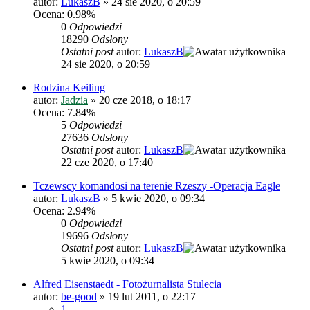
autor:
LukaszB
»
24 sie 2020, o 20:59
Ocena: 0.98%
0
Odpowiedzi
18290
Odsłony
Ostatni post
autor:
LukaszB
24 sie 2020, o 20:59
Rodzina Keiling
autor:
Jadzia
»
20 cze 2018, o 18:17
Ocena: 7.84%
5
Odpowiedzi
27636
Odsłony
Ostatni post
autor:
LukaszB
22 cze 2020, o 17:40
Tczewscy komandosi na terenie Rzeszy -Operacja Eagle
autor:
LukaszB
»
5 kwie 2020, o 09:34
Ocena: 2.94%
0
Odpowiedzi
19696
Odsłony
Ostatni post
autor:
LukaszB
5 kwie 2020, o 09:34
Alfred Eisenstaedt - Fotożurnalista Stulecia
autor:
be-good
»
19 lut 2011, o 22:17
1