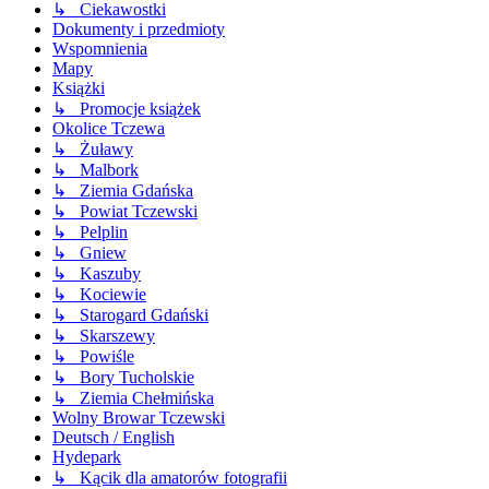
↳ Ciekawostki
Dokumenty i przedmioty
Wspomnienia
Mapy
Książki
↳ Promocje książek
Okolice Tczewa
↳ Żuławy
↳ Malbork
↳ Ziemia Gdańska
↳ Powiat Tczewski
↳ Pelplin
↳ Gniew
↳ Kaszuby
↳ Kociewie
↳ Starogard Gdański
↳ Skarszewy
↳ Powiśle
↳ Bory Tucholskie
↳ Ziemia Chełmińska
Wolny Browar Tczewski
Deutsch / English
Hydepark
↳ Kącik dla amatorów fotografii