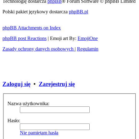
Technologię dostarcza
phpBB
® Forum Software © phpBB Limited
Polski pakiet językowy dostarcza
phpBB.pl
phpBB Attachments on Index
phpBB post Reactions
| Emoji art By:
EmojiOne
Zasady ochrony danych osobowych
|
Regulamin
Zaloguj się
•
Zarejestruj się
Nazwa użytkownika:
Hasło:
Nie pamiętam hasła