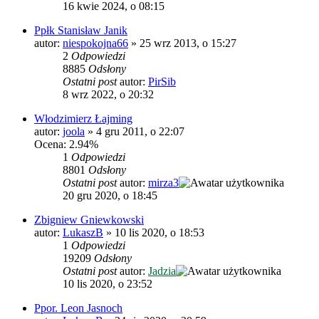
16 kwie 2024, o 08:15
Ppłk Stanisław Janik
autor:
niespokojna66
»
25 wrz 2013, o 15:27
2
Odpowiedzi
8885
Odsłony
Ostatni post
autor:
PirSib
8 wrz 2022, o 20:32
Włodzimierz Łajming
autor:
joola
»
4 gru 2011, o 22:07
Ocena: 2.94%
1
Odpowiedzi
8801
Odsłony
Ostatni post
autor:
mirza3
20 gru 2020, o 18:45
Zbigniew Gniewkowski
autor:
LukaszB
»
10 lis 2020, o 18:53
1
Odpowiedzi
19209
Odsłony
Ostatni post
autor:
Jadzia
10 lis 2020, o 23:52
Ppor. Leon Jasnoch