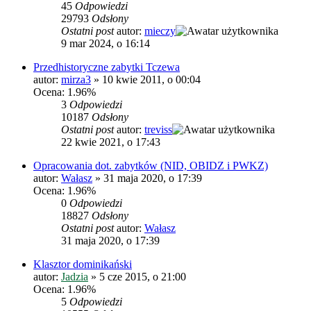
45
Odpowiedzi
29793
Odsłony
Ostatni post
autor:
mieczy
9 mar 2024, o 16:14
Przedhistoryczne zabytki Tczewa
autor:
mirza3
»
10 kwie 2011, o 00:04
Ocena: 1.96%
3
Odpowiedzi
10187
Odsłony
Ostatni post
autor:
treviss
22 kwie 2021, o 17:43
Opracowania dot. zabytków (NID, OBIDZ i PWKZ)
autor:
Wałasz
»
31 maja 2020, o 17:39
Ocena: 1.96%
0
Odpowiedzi
18827
Odsłony
Ostatni post
autor:
Wałasz
31 maja 2020, o 17:39
Klasztor dominikański
autor:
Jadzia
»
5 cze 2015, o 21:00
Ocena: 1.96%
5
Odpowiedzi