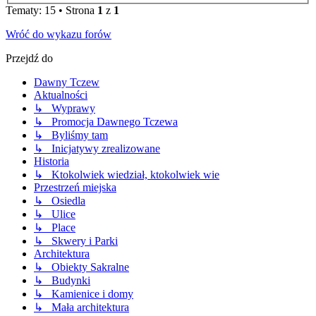
Tematy: 15 • Strona
1
z
1
Wróć do wykazu forów
Przejdź do
Dawny Tczew
Aktualności
↳ Wyprawy
↳ Promocja Dawnego Tczewa
↳ Byliśmy tam
↳ Inicjatywy zrealizowane
Historia
↳ Ktokolwiek wiedział, ktokolwiek wie
Przestrzeń miejska
↳ Osiedla
↳ Ulice
↳ Place
↳ Skwery i Parki
Architektura
↳ Obiekty Sakralne
↳ Budynki
↳ Kamienice i domy
↳ Mała architektura