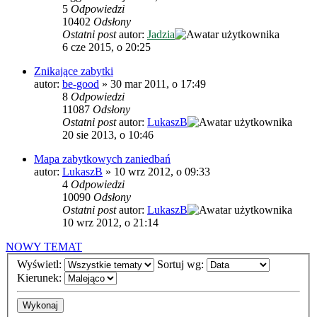
5
Odpowiedzi
10402
Odsłony
Ostatni post
autor:
Jadzia
6 cze 2015, o 20:25
Znikające zabytki
autor:
be-good
»
30 mar 2011, o 17:49
8
Odpowiedzi
11087
Odsłony
Ostatni post
autor:
LukaszB
20 sie 2013, o 10:46
Mapa zabytkowych zaniedbań
autor:
LukaszB
»
10 wrz 2012, o 09:33
4
Odpowiedzi
10090
Odsłony
Ostatni post
autor:
LukaszB
10 wrz 2012, o 21:14
NOWY TEMAT
Wyświetl:
Sortuj wg:
Kierunek: