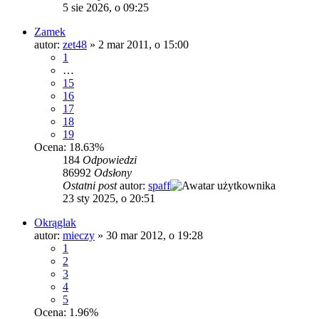
5 sie 2026, o 09:25
Zamek
autor:
zet48
»
2 mar 2011, o 15:00
1
…
15
16
17
18
19
Ocena: 18.63%
184
Odpowiedzi
86992
Odsłony
Ostatni post
autor:
spaff
23 sty 2025, o 20:51
Okrąglak
autor:
mieczy
»
30 mar 2012, o 19:28
1
2
3
4
5
Ocena: 1.96%