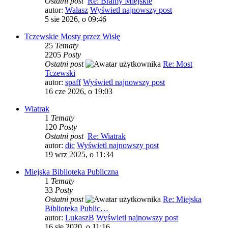
Ostatni post
Re: Bramy Miejskie
autor:
Wałasz
Wyświetl najnowszy post
5 sie 2026, o 09:46
Tczewskie Mosty przez Wisłę
25
Tematy
2205
Posty
Ostatni post
Re: Most
Tczewski
autor:
spaff
Wyświetl najnowszy post
16 cze 2026, o 19:03
Wiatrak
1
Tematy
120
Posty
Ostatni post
Re: Wiatrak
autor:
dic
Wyświetl najnowszy post
19 wrz 2025, o 11:34
Miejska Biblioteka Publiczna
1
Tematy
33
Posty
Ostatni post
Re: Miejska
Biblioteka Public…
autor:
LukaszB
Wyświetl najnowszy post
16 sie 2020, o 11:16