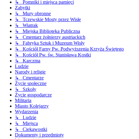
↳ Pomniki i miejsca pamięci
Zabytki
↳ Mury obronne
↳ Tczewskie Mosty przez Wisłę
↳ Wiatrak
↳ Miejska Biblioteka Publiczna
↳ Cmentarz żołnierzy austriackich
↳ Fabryka Sztuk i Muzeum Wisły
↳ Kościół Farny Pw. Podwyższenia Krzyża Świętego
↳ Kościół Pw. św. Stanisława Kostki
↳ Karczma
Ludzie
Narody i religie
↳ Cmentarze
Życie społeczne
↳ Szkoły
Życie gospodarcze
Militaria
Miasto Kolejarzy
Wydarzenia
↳ Ludzie
↳ Miejsca
↳ Ciekawostki
Dokumenty i przedmioty