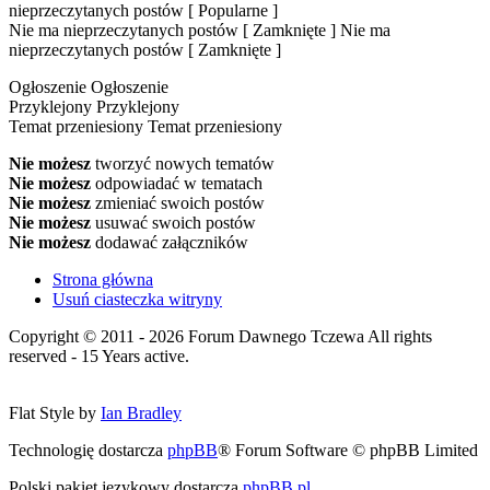
nieprzeczytanych postów [ Popularne ]
Nie ma nieprzeczytanych postów [ Zamknięte ]
Nie ma
nieprzeczytanych postów [ Zamknięte ]
Ogłoszenie
Ogłoszenie
Przyklejony
Przyklejony
Temat przeniesiony
Temat przeniesiony
Nie możesz
tworzyć nowych tematów
Nie możesz
odpowiadać w tematach
Nie możesz
zmieniać swoich postów
Nie możesz
usuwać swoich postów
Nie możesz
dodawać załączników
Strona główna
Usuń ciasteczka witryny
Copyright © 2011 - 2026 Forum Dawnego Tczewa All rights
reserved - 15 Years active.
Flat Style by
Ian Bradley
Technologię dostarcza
phpBB
® Forum Software © phpBB Limited
Polski pakiet językowy dostarcza
phpBB.pl