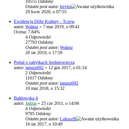
10555
Odsłony
Ostatni post
autor:
treviss
29 kwie 2020, o 07:55
Ewidencja Dóbr Kultury - Tczew
autor:
Wałasz
»
7 mar 2019, o 09:41
Ocena: 7.84%
4
Odpowiedzi
27793
Odsłony
Ostatni post
autor:
Wałasz
20 sie 2019, o 17:59
Portal o zabytkach średniowiecza
autor:
janusz692
»
12 gru 2017, o 01:14
2
Odpowiedzi
11017
Odsłony
Ostatni post
autor:
janusz692
10 mar 2018, o 15:32
Bałdowska 4
autor:
Jadzia
»
25 cze 2011, o 14:06
4
Odpowiedzi
9795
Odsłony
Ostatni post
autor:
LukaszB
16 sie 2017, o 10:49