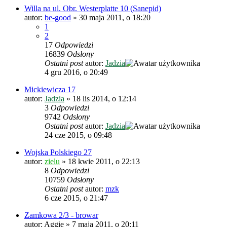
Willa na ul. Obr. Westerplatte 10 (Sanepid)
autor:
be-good
»
30 maja 2011, o 18:20
1
2
17
Odpowiedzi
16839
Odsłony
Ostatni post
autor:
Jadzia
4 gru 2016, o 20:49
Mickiewicza 17
autor:
Jadzia
»
18 lis 2014, o 12:14
3
Odpowiedzi
9742
Odsłony
Ostatni post
autor:
Jadzia
24 cze 2015, o 09:48
Wojska Polskiego 27
autor:
zielu
»
18 kwie 2011, o 22:13
8
Odpowiedzi
10759
Odsłony
Ostatni post
autor:
mzk
6 cze 2015, o 21:47
Zamkowa 2/3 - browar
autor:
Aggie
»
7 maja 2011, o 20:11