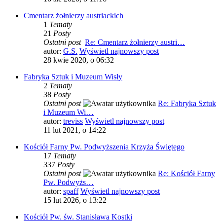
Cmentarz żołnierzy austriackich
1
Tematy
21
Posty
Ostatni post
Re: Cmentarz żołnierzy austri…
autor:
G.S.
Wyświetl najnowszy post
28 kwie 2020, o 06:32
Fabryka Sztuk i Muzeum Wisły
2
Tematy
38
Posty
Ostatni post
Re: Fabryka Sztuk
i Muzeum Wi…
autor:
treviss
Wyświetl najnowszy post
11 lut 2021, o 14:22
Kościół Farny Pw. Podwyższenia Krzyża Świętego
17
Tematy
337
Posty
Ostatni post
Re: Kościół Farny
Pw. Podwyżs…
autor:
spaff
Wyświetl najnowszy post
15 lut 2026, o 13:22
Kościół Pw. św. Stanisława Kostki