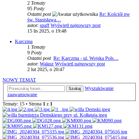
2
Tematy
95
Posty
Ostatni post
Re: Kościół pw
św. Stanisława…
autor:
spaff
Wyświetl najnowszy post
15 lis 2025, o 19:48
Karczma
1
Tematy
9
Posty
Ostatni post
Re: Karczma - ul. Wojska Pols…
autor:
Wałasz
Wyświetl najnowszy post
2 lut 2025, o 20:47
NOWY TEMAT
Wyszukiwanie
Szukaj
zaawansowane
Tematy: 15 • Strona
1
z
1