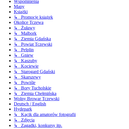
Wspomnienia
Mapy
Książki
↳ Promocje książek
Okolice Tczewa
↳ Żuławy
↳ Malbork
↳ Ziemia Gdańska
↳ Powiat Tczewski
↳ Pelplin
↳ Gniew
↳ Kaszuby
↳ Kociewie
↳ Starogard Gdański
↳ Skarszewy
↳ Powiśle
↳ Bory Tucholskie
↳ Ziemia Chełmińska
Wolny Browar Tczewski
Deutsch / English
Hydepark
↳ Kącik dla amatorów fotografii
↳ Zdjęcia
↳ Zagadki, konkursy itp.