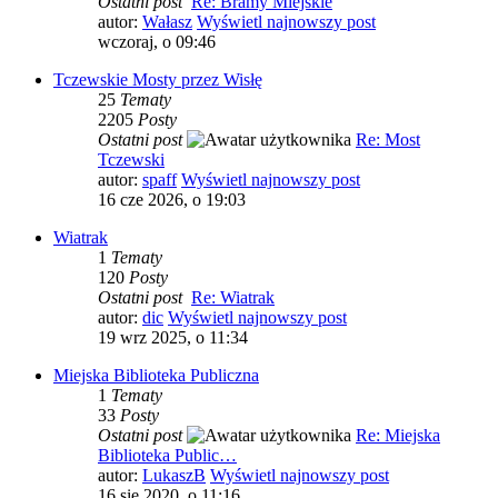
Ostatni post
Re: Bramy Miejskie
autor:
Wałasz
Wyświetl najnowszy post
wczoraj, o 09:46
Tczewskie Mosty przez Wisłę
25
Tematy
2205
Posty
Ostatni post
Re: Most
Tczewski
autor:
spaff
Wyświetl najnowszy post
16 cze 2026, o 19:03
Wiatrak
1
Tematy
120
Posty
Ostatni post
Re: Wiatrak
autor:
dic
Wyświetl najnowszy post
19 wrz 2025, o 11:34
Miejska Biblioteka Publiczna
1
Tematy
33
Posty
Ostatni post
Re: Miejska
Biblioteka Public…
autor:
LukaszB
Wyświetl najnowszy post
16 sie 2020, o 11:16