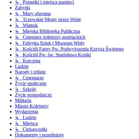
↳ Pomniki i miejsca pamięci
Zabytki
↳ Mury obronne
↳ Tczewskie Mosty przez Wisłę
↳ Wiatrak
↳ Miejska Biblioteka Publiczna
↳ Cmentarz żołnierzy austriackich
↳ Fabryka Sztuk i Muzeum Wisły
↳ Kościół Farny Pw. Podwyższenia Krzyża Świętego
↳ Kościół Pw. św. Stanisława Kostki
↳ Karczma
Ludzie
Narody i religie
↳ Cmentarze
Życie społeczne
↳ Szkoły
Życie gospodarcze
Militaria
Miasto Kolejarzy
Wydarzenia
↳ Ludzie
↳ Miejsca
↳ Ciekawostki
Dokumenty i przedmioty