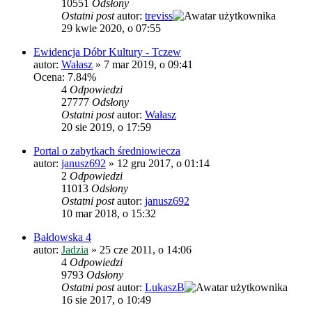
10551
Odsłony
Ostatni post
autor:
treviss
29 kwie 2020, o 07:55
Ewidencja Dóbr Kultury - Tczew
autor:
Wałasz
»
7 mar 2019, o 09:41
Ocena: 7.84%
4
Odpowiedzi
27777
Odsłony
Ostatni post
autor:
Wałasz
20 sie 2019, o 17:59
Portal o zabytkach średniowiecza
autor:
janusz692
»
12 gru 2017, o 01:14
2
Odpowiedzi
11013
Odsłony
Ostatni post
autor:
janusz692
10 mar 2018, o 15:32
Bałdowska 4
autor:
Jadzia
»
25 cze 2011, o 14:06
4
Odpowiedzi
9793
Odsłony
Ostatni post
autor:
LukaszB
16 sie 2017, o 10:49