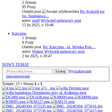
2
Tematy
95
Posty
Ostatni post
Re: Kościół pw
św. Stanisława…
autor:
spaff
Wyświetl najnowszy post
15 lis 2025, o 19:48
Karczma
1
Tematy
9
Posty
Ostatni post
Re: Karczma - ul. Wojska Pols…
autor:
Wałasz
Wyświetl najnowszy post
2 lut 2025, o 20:47
NOWY TEMAT
Wyszukiwanie
Szukaj
zaawansowane
Tematy: 15 • Strona
1
z
1