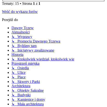
Tematy: 15 • Strona
1
z
1
Wróć do wykazu forów
Przejdź do
Dawny Tczew
Aktualności
↳ Wyprawy
↳ Promocja Dawnego Tczewa
↳ Byliśmy tam
↳ Inicjatywy zrealizowane
Historia
↳ Ktokolwiek wiedział, ktokolwiek wie
Przestrzeń miejska
↳ Osiedla
↳ Ulice
↳ Place
↳ Skwery i Parki
Architektura
↳ Obiekty Sakralne
↳ Budynki
↳ Kamienice i domy
↳ Mała architektura