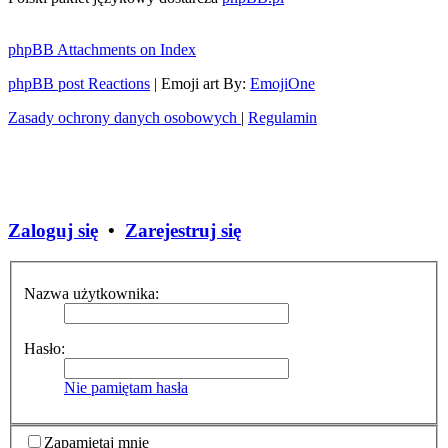
phpBB Attachments on Index
phpBB post Reactions
| Emoji art By:
EmojiOne
Zasady ochrony danych osobowych
|
Regulamin
Zaloguj się
•
Zarejestruj się
Nazwa użytkownika:
Hasło:
Nie pamiętam hasła
Zapamiętaj mnie