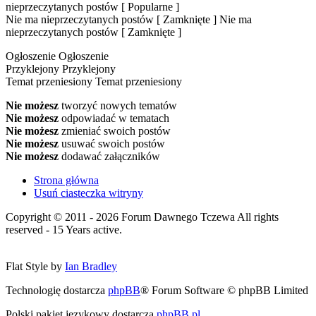
nieprzeczytanych postów [ Popularne ]
Nie ma nieprzeczytanych postów [ Zamknięte ]
Nie ma
nieprzeczytanych postów [ Zamknięte ]
Ogłoszenie
Ogłoszenie
Przyklejony
Przyklejony
Temat przeniesiony
Temat przeniesiony
Nie możesz
tworzyć nowych tematów
Nie możesz
odpowiadać w tematach
Nie możesz
zmieniać swoich postów
Nie możesz
usuwać swoich postów
Nie możesz
dodawać załączników
Strona główna
Usuń ciasteczka witryny
Copyright © 2011 - 2026 Forum Dawnego Tczewa All rights
reserved - 15 Years active.
Flat Style by
Ian Bradley
Technologię dostarcza
phpBB
® Forum Software © phpBB Limited
Polski pakiet językowy dostarcza
phpBB.pl