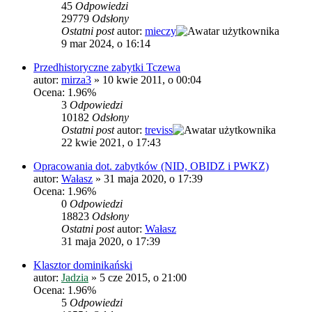
45
Odpowiedzi
29779
Odsłony
Ostatni post
autor:
mieczy
9 mar 2024, o 16:14
Przedhistoryczne zabytki Tczewa
autor:
mirza3
»
10 kwie 2011, o 00:04
Ocena: 1.96%
3
Odpowiedzi
10182
Odsłony
Ostatni post
autor:
treviss
22 kwie 2021, o 17:43
Opracowania dot. zabytków (NID, OBIDZ i PWKZ)
autor:
Wałasz
»
31 maja 2020, o 17:39
Ocena: 1.96%
0
Odpowiedzi
18823
Odsłony
Ostatni post
autor:
Wałasz
31 maja 2020, o 17:39
Klasztor dominikański
autor:
Jadzia
»
5 cze 2015, o 21:00
Ocena: 1.96%
5
Odpowiedzi