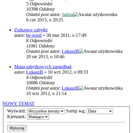
5
Odpowiedzi
10398
Odsłony
Ostatni post
autor:
Jadzia
6 cze 2015, o 20:25
Znikające zabytki
autor:
be-good
»
30 mar 2011, o 17:49
8
Odpowiedzi
11081
Odsłony
Ostatni post
autor:
LukaszB
20 sie 2013, o 10:46
Mapa zabytkowych zaniedbań
autor:
LukaszB
»
10 wrz 2012, o 09:33
4
Odpowiedzi
10086
Odsłony
Ostatni post
autor:
LukaszB
10 wrz 2012, o 21:14
NOWY TEMAT
Wyświetl:
Sortuj wg:
Kierunek: