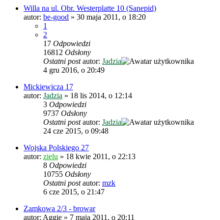
Willa na ul. Obr. Westerplatte 10 (Sanepid)
autor:
be-good
»
30 maja 2011, o 18:20
1
2
17
Odpowiedzi
16812
Odsłony
Ostatni post
autor:
Jadzia
4 gru 2016, o 20:49
Mickiewicza 17
autor:
Jadzia
»
18 lis 2014, o 12:14
3
Odpowiedzi
9737
Odsłony
Ostatni post
autor:
Jadzia
24 cze 2015, o 09:48
Wojska Polskiego 27
autor:
zielu
»
18 kwie 2011, o 22:13
8
Odpowiedzi
10755
Odsłony
Ostatni post
autor:
mzk
6 cze 2015, o 21:47
Zamkowa 2/3 - browar
autor:
Aggie
»
7 maja 2011, o 20:11