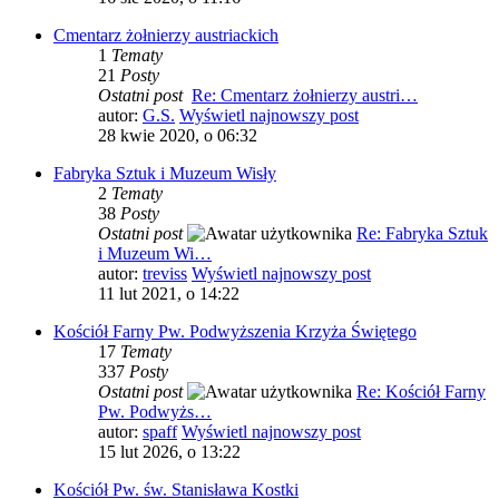
Cmentarz żołnierzy austriackich
1
Tematy
21
Posty
Ostatni post
Re: Cmentarz żołnierzy austri…
autor:
G.S.
Wyświetl najnowszy post
28 kwie 2020, o 06:32
Fabryka Sztuk i Muzeum Wisły
2
Tematy
38
Posty
Ostatni post
Re: Fabryka Sztuk
i Muzeum Wi…
autor:
treviss
Wyświetl najnowszy post
11 lut 2021, o 14:22
Kościół Farny Pw. Podwyższenia Krzyża Świętego
17
Tematy
337
Posty
Ostatni post
Re: Kościół Farny
Pw. Podwyżs…
autor:
spaff
Wyświetl najnowszy post
15 lut 2026, o 13:22
Kościół Pw. św. Stanisława Kostki