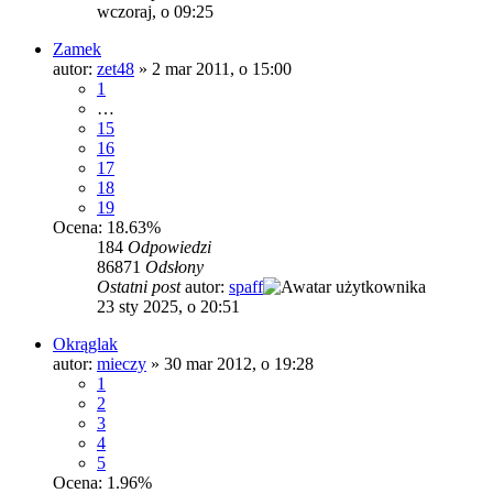
wczoraj, o 09:25
Zamek
autor:
zet48
»
2 mar 2011, o 15:00
1
…
15
16
17
18
19
Ocena: 18.63%
184
Odpowiedzi
86871
Odsłony
Ostatni post
autor:
spaff
23 sty 2025, o 20:51
Okrąglak
autor:
mieczy
»
30 mar 2012, o 19:28
1
2
3
4
5
Ocena: 1.96%