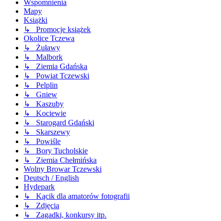
Wspomnienia
Mapy
Książki
↳ Promocje książek
Okolice Tczewa
↳ Żuławy
↳ Malbork
↳ Ziemia Gdańska
↳ Powiat Tczewski
↳ Pelplin
↳ Gniew
↳ Kaszuby
↳ Kociewie
↳ Starogard Gdański
↳ Skarszewy
↳ Powiśle
↳ Bory Tucholskie
↳ Ziemia Chełmińska
Wolny Browar Tczewski
Deutsch / English
Hydepark
↳ Kącik dla amatorów fotografii
↳ Zdjęcia
↳ Zagadki, konkursy itp.