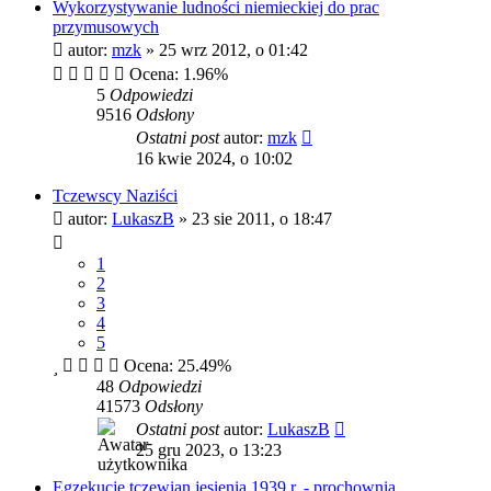
Wykorzystywanie ludności niemieckiej do prac
przymusowych
autor:
mzk
»
25 wrz 2012, o 01:42
Ocena: 1.96%
5
Odpowiedzi
9516
Odsłony
Ostatni post
autor:
mzk
16 kwie 2024, o 10:02
Tczewscy Naziści
autor:
LukaszB
»
23 sie 2011, o 18:47
1
2
3
4
5
Ocena: 25.49%
48
Odpowiedzi
41573
Odsłony
Ostatni post
autor:
LukaszB
25 gru 2023, o 13:23
Egzekucje tczewian jesienią 1939 r. - prochownia