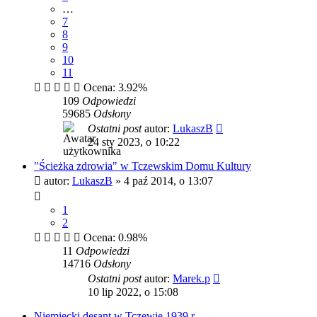
…
7
8
9
10
11
Ocena: 3.92%
109
Odpowiedzi
59685
Odsłony
Ostatni post
autor:
LukaszB
24 sty 2023, o 10:22
"Ścieżka zdrowia" w Tczewskim Domu Kultury
autor:
LukaszB
»
4 paź 2014, o 13:07
1
2
Ocena: 0.98%
11
Odpowiedzi
14716
Odsłony
Ostatni post
autor:
Marek.p
10 lip 2022, o 15:08
Niemiecki desant w Tczewie 1939 r.