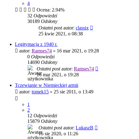
4
Ocena: 2.94%
32
Odpowiedzi
30189
Odsłony
Ostatni post
autor:
classix
25 kwie 2021, o 08:38
Legitymacja z 1940 r.
autor:
Ramses74
»
16 mar 2021, o 19:28
0
Odpowiedzi
14690
Odsłony
Ostatni post
autor:
Ramses74
16 mar 2021, o 19:28
Tczewianie w Niemieckiej armii
autor:
tomek15
»
25 sie 2011, o 13:49
1
2
12
Odpowiedzi
15879
Odsłony
Ostatni post
autor:
LukaszB
16 sie 2020, o 11:26