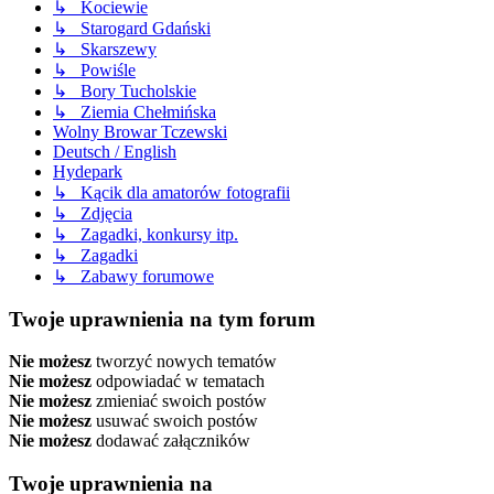
↳ Kociewie
↳ Starogard Gdański
↳ Skarszewy
↳ Powiśle
↳ Bory Tucholskie
↳ Ziemia Chełmińska
Wolny Browar Tczewski
Deutsch / English
Hydepark
↳ Kącik dla amatorów fotografii
↳ Zdjęcia
↳ Zagadki, konkursy itp.
↳ Zagadki
↳ Zabawy forumowe
Twoje uprawnienia na tym forum
Nie możesz
tworzyć nowych tematów
Nie możesz
odpowiadać w tematach
Nie możesz
zmieniać swoich postów
Nie możesz
usuwać swoich postów
Nie możesz
dodawać załączników
Twoje uprawnienia na