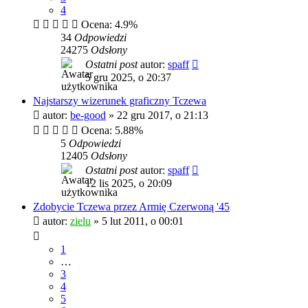
4
Ocena: 4.9%
34
Odpowiedzi
24275
Odsłony
Ostatni post
autor:
spaff
5 gru 2025, o 20:37
Najstarszy wizerunek graficzny Tczewa
autor:
be-good
»
22 gru 2017, o 21:13
Ocena: 5.88%
5
Odpowiedzi
12405
Odsłony
Ostatni post
autor:
spaff
12 lis 2025, o 20:09
Zdobycie Tczewa przez Armię Czerwoną '45
autor:
zielu
»
5 lut 2011, o 00:01
1
…
3
4
5