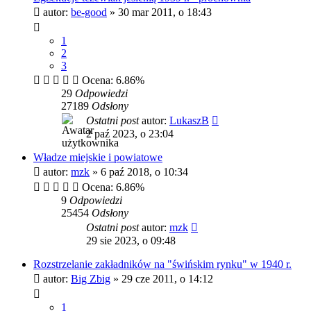
autor:
be-good
»
30 mar 2011, o 18:43
1
2
3
Ocena: 6.86%
29
Odpowiedzi
27189
Odsłony
Ostatni post
autor:
LukaszB
2 paź 2023, o 23:04
Władze miejskie i powiatowe
autor:
mzk
»
6 paź 2018, o 10:34
Ocena: 6.86%
9
Odpowiedzi
25454
Odsłony
Ostatni post
autor:
mzk
29 sie 2023, o 09:48
Rozstrzelanie zakładników na "świńskim rynku" w 1940 r.
autor:
Big Zbig
»
29 cze 2011, o 14:12
1