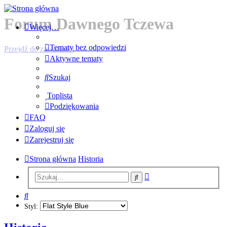
Forum Dawnego Tczewa
Więcej…
Tematy bez odpowiedzi
Przejdź do zawartości
Aktywne tematy
Szukaj
Toplista
Podziękowania
FAQ
Zaloguj się
Zarejestruj się
Strona główna
Historia
Wyszukiwanie
Szukaj
zaawansowane
Szukaj
Styl: