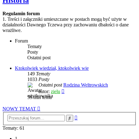
Historia
Regulamin forum
1. Treści i załączniki umieszczane w postach mogą być użyte w
działalności Dawnego Tczewa przy zachowaniu dbałości o dane
wrażliwe.
Forum
Tematy
Posty
Ostatni post
Ktokolwiek wiedział, ktokolwiek wie
149
Tematy
1033
Posty
Ostatni post
Rodzina Weltrowskich
Wyświetl
autor:
zielu
najnowszy
59 min temu
post
NOWY TEMAT
Wyszukiwanie
Szukaj
zaawansowane
Tematy: 61
1