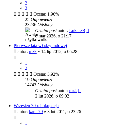
2
3
Ocena: 1.96%
25
Odpowiedzi
23236
Odsłony
Ostatni post
autor:
LukaszB
8 mar 2026, o 21:17
Pierwsze lata władzy ludowej
autor:
mzk
»
14 lip 2012, o 05:28
1
2
Ocena: 3.92%
19
Odpowiedzi
14743
Odsłony
Ostatni post
autor:
mzk
2 lut 2026, o 09:02
Wrzesień 39 r. i okupacja
autor:
karas79
»
3 lut 2011, o 23:26
1