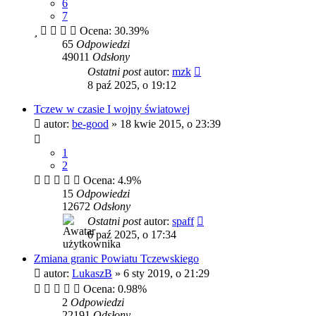
6
7
Ocena: 30.39%
65
Odpowiedzi
49011
Odsłony
Ostatni post
autor:
mzk
8 paź 2025, o 19:12
Tczew w czasie I wojny światowej
autor:
be-good
»
18 kwie 2015, o 23:39
1
2
Ocena: 4.9%
15
Odpowiedzi
12672
Odsłony
Ostatni post
autor:
spaff
6 paź 2025, o 17:34
Zmiana granic Powiatu Tczewskiego
autor:
LukaszB
»
6 sty 2019, o 21:29
Ocena: 0.98%
2
Odpowiedzi
22191
Odsłony