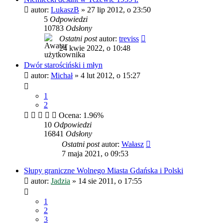
autor:
LukaszB
»
27 lip 2012, o 23:50
5
Odpowiedzi
10783
Odsłony
Ostatni post
autor:
treviss
24 kwie 2022, o 10:48
Dwór starościński i młyn
autor:
Michał
»
4 lut 2012, o 15:27
1
2
Ocena: 1.96%
10
Odpowiedzi
16841
Odsłony
Ostatni post
autor:
Wałasz
7 maja 2021, o 09:53
Słupy graniczne Wolnego Miasta Gdańska i Polski
autor:
Jadzia
»
14 sie 2011, o 17:55
1
2
3