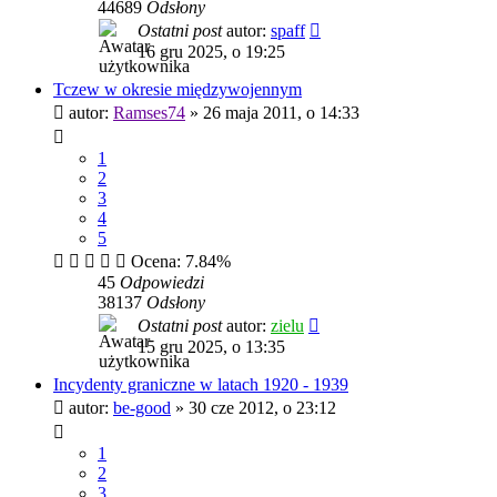
44689
Odsłony
Ostatni post
autor:
spaff
16 gru 2025, o 19:25
Tczew w okresie międzywojennym
autor:
Ramses74
»
26 maja 2011, o 14:33
1
2
3
4
5
Ocena: 7.84%
45
Odpowiedzi
38137
Odsłony
Ostatni post
autor:
zielu
15 gru 2025, o 13:35
Incydenty graniczne w latach 1920 - 1939
autor:
be-good
»
30 cze 2012, o 23:12
1
2
3