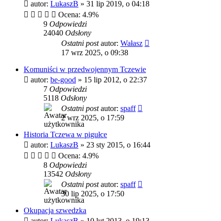
autor:
LukaszB
»
31 lip 2019, o 04:18
Ocena: 4.9%
9
Odpowiedzi
24040
Odsłony
Ostatni post
autor:
Wałasz
17 wrz 2025, o 09:38
Komuniści w przedwojennym Tczewie
autor:
be-good
»
15 lip 2012, o 22:37
7
Odpowiedzi
5118
Odsłony
Ostatni post
autor:
spaff
2 wrz 2025, o 17:59
Historia Tczewa w pigułce
autor:
LukaszB
»
23 sty 2015, o 16:44
Ocena: 4.9%
8
Odpowiedzi
13542
Odsłony
Ostatni post
autor:
spaff
30 lip 2025, o 17:50
Okupacja szwedzka
autor:
LukaszB
»
10 lut 2013, o 19:13