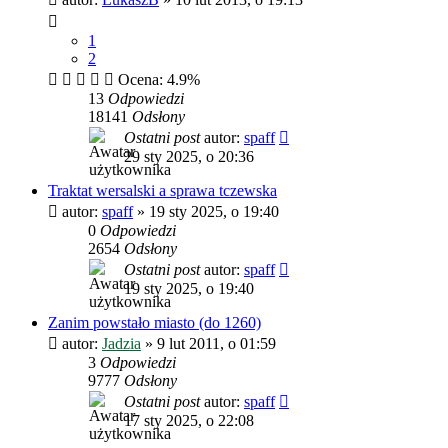
1
2
Ocena: 4.9%
13
Odpowiedzi
18141
Odsłony
Ostatni post
autor:
spaff
29 sty 2025, o 20:36
Traktat wersalski a sprawa tczewska
autor:
spaff
»
19 sty 2025, o 19:40
0
Odpowiedzi
2654
Odsłony
Ostatni post
autor:
spaff
19 sty 2025, o 19:40
Zanim powstało miasto (do 1260)
autor:
Jadzia
»
9 lut 2011, o 01:59
3
Odpowiedzi
9777
Odsłony
Ostatni post
autor:
spaff
17 sty 2025, o 22:08