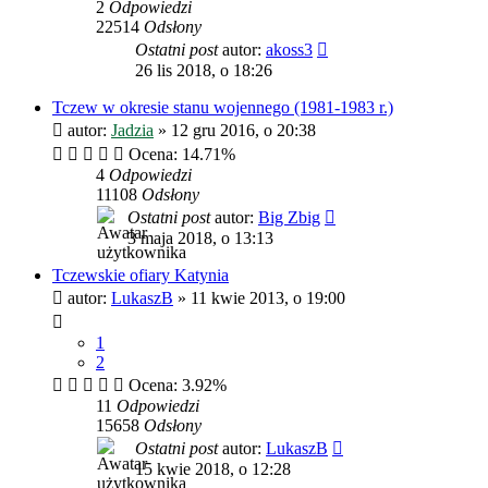
2
Odpowiedzi
22514
Odsłony
Ostatni post
autor:
akoss3
26 lis 2018, o 18:26
Tczew w okresie stanu wojennego (1981-1983 r.)
autor:
Jadzia
»
12 gru 2016, o 20:38
Ocena: 14.71%
4
Odpowiedzi
11108
Odsłony
Ostatni post
autor:
Big Zbig
3 maja 2018, o 13:13
Tczewskie ofiary Katynia
autor:
LukaszB
»
11 kwie 2013, o 19:00
1
2
Ocena: 3.92%
11
Odpowiedzi
15658
Odsłony
Ostatni post
autor:
LukaszB
15 kwie 2018, o 12:28