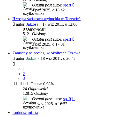
Ostatni post
autor:
spaff
4 paź 2025, o 18:42
II wojna światowa wybuchła w Tczewie?
autor:
Jak.osa
»
17 wrz 2011, o 12:06
8
Odpowiedzi
5121
Odsłony
Ostatni post
autor:
spaff
3 paź 2025, o 17:01
Zamachy na pociągi w okolicach Tczewa
autor:
Jadzia
»
18 wrz 2011, o 20:47
1
2
3
Ocena: 0.98%
24
Odpowiedzi
12815
Odsłony
Ostatni post
autor:
spaff
25 wrz 2025, o 16:57
Ludność miasta