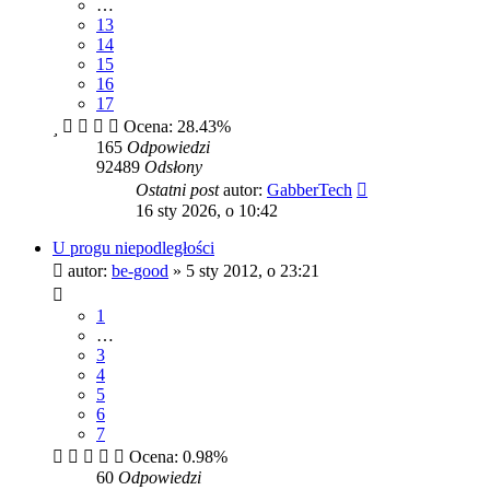
…
13
14
15
16
17
Ocena: 28.43%
165
Odpowiedzi
92489
Odsłony
Ostatni post
autor:
GabberTech
16 sty 2026, o 10:42
U progu niepodległości
autor:
be-good
»
5 sty 2012, o 23:21
1
…
3
4
5
6
7
Ocena: 0.98%
60
Odpowiedzi