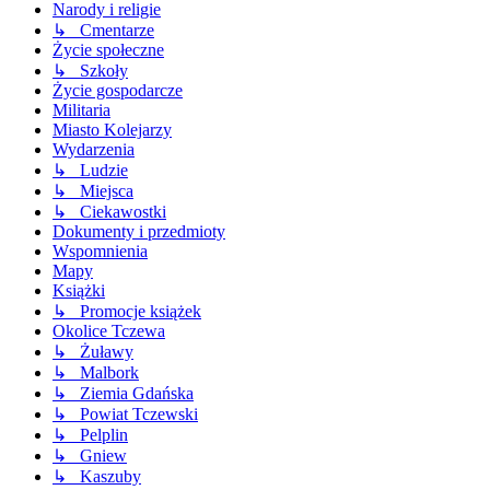
Narody i religie
↳ Cmentarze
Życie społeczne
↳ Szkoły
Życie gospodarcze
Militaria
Miasto Kolejarzy
Wydarzenia
↳ Ludzie
↳ Miejsca
↳ Ciekawostki
Dokumenty i przedmioty
Wspomnienia
Mapy
Książki
↳ Promocje książek
Okolice Tczewa
↳ Żuławy
↳ Malbork
↳ Ziemia Gdańska
↳ Powiat Tczewski
↳ Pelplin
↳ Gniew
↳ Kaszuby