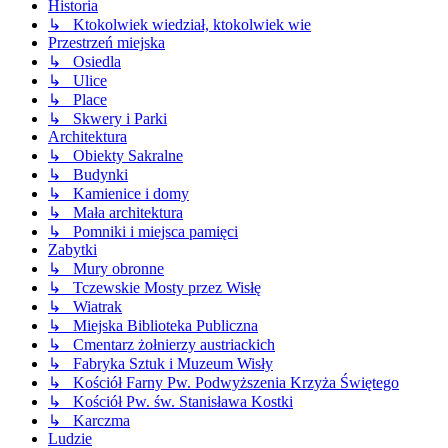
Historia
↳ Ktokolwiek wiedział, ktokolwiek wie
Przestrzeń miejska
↳ Osiedla
↳ Ulice
↳ Place
↳ Skwery i Parki
Architektura
↳ Obiekty Sakralne
↳ Budynki
↳ Kamienice i domy
↳ Mała architektura
↳ Pomniki i miejsca pamięci
Zabytki
↳ Mury obronne
↳ Tczewskie Mosty przez Wisłę
↳ Wiatrak
↳ Miejska Biblioteka Publiczna
↳ Cmentarz żołnierzy austriackich
↳ Fabryka Sztuk i Muzeum Wisły
↳ Kościół Farny Pw. Podwyższenia Krzyża Świętego
↳ Kościół Pw. św. Stanisława Kostki
↳ Karczma
Ludzie