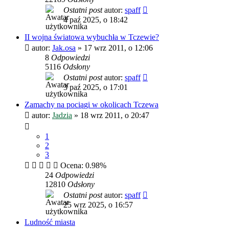
Ostatni post
autor:
spaff
4 paź 2025, o 18:42
II wojna światowa wybuchła w Tczewie?
autor:
Jak.osa
»
17 wrz 2011, o 12:06
8
Odpowiedzi
5116
Odsłony
Ostatni post
autor:
spaff
3 paź 2025, o 17:01
Zamachy na pociągi w okolicach Tczewa
autor:
Jadzia
»
18 wrz 2011, o 20:47
1
2
3
Ocena: 0.98%
24
Odpowiedzi
12810
Odsłony
Ostatni post
autor:
spaff
25 wrz 2025, o 16:57
Ludność miasta