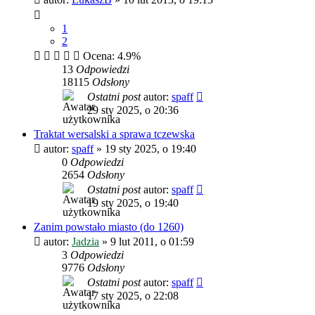
1
2
Ocena: 4.9%
13
Odpowiedzi
18115
Odsłony
Ostatni post
autor:
spaff
29 sty 2025, o 20:36
Traktat wersalski a sprawa tczewska
autor:
spaff
»
19 sty 2025, o 19:40
0
Odpowiedzi
2654
Odsłony
Ostatni post
autor:
spaff
19 sty 2025, o 19:40
Zanim powstało miasto (do 1260)
autor:
Jadzia
»
9 lut 2011, o 01:59
3
Odpowiedzi
9776
Odsłony
Ostatni post
autor:
spaff
17 sty 2025, o 22:08