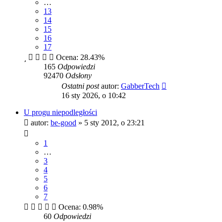
…
13
14
15
16
17
Ocena: 28.43%
165
Odpowiedzi
92470
Odsłony
Ostatni post
autor:
GabberTech
16 sty 2026, o 10:42
U progu niepodległości
autor:
be-good
»
5 sty 2012, o 23:21
1
…
3
4
5
6
7
Ocena: 0.98%
60
Odpowiedzi