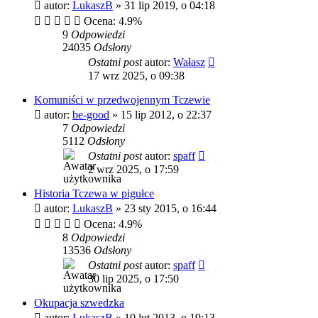
autor:
LukaszB
»
31 lip 2019, o 04:18
Ocena: 4.9%
9
Odpowiedzi
24035
Odsłony
Ostatni post
autor:
Wałasz
17 wrz 2025, o 09:38
Komuniści w przedwojennym Tczewie
autor:
be-good
»
15 lip 2012, o 22:37
7
Odpowiedzi
5112
Odsłony
Ostatni post
autor:
spaff
2 wrz 2025, o 17:59
Historia Tczewa w pigułce
autor:
LukaszB
»
23 sty 2015, o 16:44
Ocena: 4.9%
8
Odpowiedzi
13536
Odsłony
Ostatni post
autor:
spaff
30 lip 2025, o 17:50
Okupacja szwedzka
autor:
LukaszB
»
10 lut 2013, o 19:13