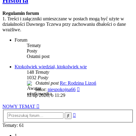
Historia
Regulamin forum
1. Treści i załączniki umieszczane w postach mogą być użyte w
działalności Dawnego Tczewa przy zachowaniu dbałości o dane
wrażliwe.
Forum
Tematy
Posty
Ostatni post
Ktokolwiek wiedział, ktokolwiek wie
148
Tematy
1032
Posty
Ostatni post
Re: Rodzina Lizoń
Wyświetl
autor:
niespokojna66
najnowszy
12 lip 2026, o 11:29
post
NOWY TEMAT
Wyszukiwanie
Szukaj
zaawansowane
Tematy: 61
1