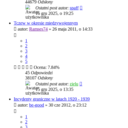
44679
Odsłony
Ostatni post
autor:
spaff
16 gru 2025, o 19:25
Tczew w okresie międzywojennym
autor:
Ramses74
»
26 maja 2011, o 14:33
1
2
3
4
5
Ocena: 7.84%
45
Odpowiedzi
38107
Odsłony
Ostatni post
autor:
zielu
15 gru 2025, o 13:35
Incydenty graniczne w latach 1920 - 1939
autor:
be-good
»
30 cze 2012, o 23:12
1
2
3