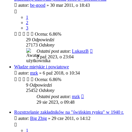
autor:
be-good
»
30 mar 2011, o 18:43
1
2
3
Ocena: 6.86%
29
Odpowiedzi
27173
Odsłony
Ostatni post
autor:
LukaszB
2 paź 2023, o 23:04
Władze miejskie i powiatowe
autor:
mzk
»
6 paź 2018, o 10:34
Ocena: 6.86%
9
Odpowiedzi
25452
Odsłony
Ostatni post
autor:
mzk
29 sie 2023, o 09:48
Rozstrzelanie zakładników na "świńskim rynku" w 1940 r.
autor:
Big Zbig
»
29 cze 2011, o 14:12
1