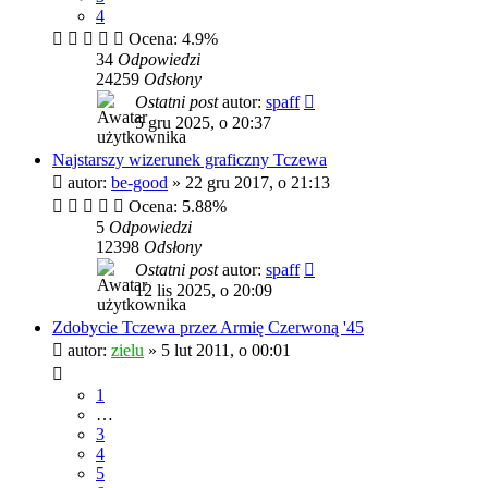
4
Ocena: 4.9%
34
Odpowiedzi
24259
Odsłony
Ostatni post
autor:
spaff
5 gru 2025, o 20:37
Najstarszy wizerunek graficzny Tczewa
autor:
be-good
»
22 gru 2017, o 21:13
Ocena: 5.88%
5
Odpowiedzi
12398
Odsłony
Ostatni post
autor:
spaff
12 lis 2025, o 20:09
Zdobycie Tczewa przez Armię Czerwoną '45
autor:
zielu
»
5 lut 2011, o 00:01
1
…
3
4
5