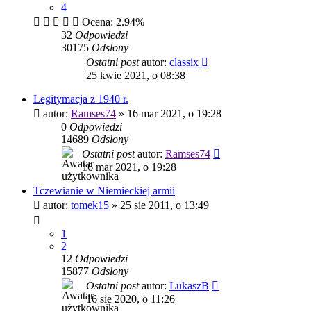
4
Ocena: 2.94%
32
Odpowiedzi
30175
Odsłony
Ostatni post
autor:
classix
25 kwie 2021, o 08:38
Legitymacja z 1940 r.
autor:
Ramses74
»
16 mar 2021, o 19:28
0
Odpowiedzi
14689
Odsłony
Ostatni post
autor:
Ramses74
16 mar 2021, o 19:28
Tczewianie w Niemieckiej armii
autor:
tomek15
»
25 sie 2011, o 13:49
1
2
12
Odpowiedzi
15877
Odsłony
Ostatni post
autor:
LukaszB
16 sie 2020, o 11:26