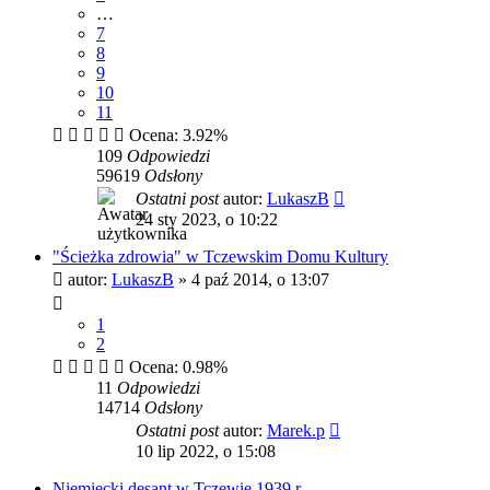
…
7
8
9
10
11
Ocena: 3.92%
109
Odpowiedzi
59619
Odsłony
Ostatni post
autor:
LukaszB
24 sty 2023, o 10:22
"Ścieżka zdrowia" w Tczewskim Domu Kultury
autor:
LukaszB
»
4 paź 2014, o 13:07
1
2
Ocena: 0.98%
11
Odpowiedzi
14714
Odsłony
Ostatni post
autor:
Marek.p
10 lip 2022, o 15:08
Niemiecki desant w Tczewie 1939 r.