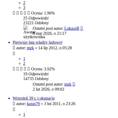
2
3
Ocena: 1.96%
25
Odpowiedzi
23221
Odsłony
Ostatni post
autor:
LukaszB
8 mar 2026, o 21:17
Pierwsze lata władzy ludowej
autor:
mzk
»
14 lip 2012, o 05:28
1
2
Ocena: 3.92%
19
Odpowiedzi
14735
Odsłony
Ostatni post
autor:
mzk
2 lut 2026, o 09:02
Wrzesień 39 r. i okupacja
autor:
karas79
»
3 lut 2011, o 23:26
1