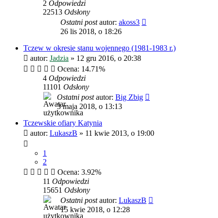
2
Odpowiedzi
22513
Odsłony
Ostatni post
autor:
akoss3
26 lis 2018, o 18:26
Tczew w okresie stanu wojennego (1981-1983 r.)
autor:
Jadzia
»
12 gru 2016, o 20:38
Ocena: 14.71%
4
Odpowiedzi
11101
Odsłony
Ostatni post
autor:
Big Zbig
3 maja 2018, o 13:13
Tczewskie ofiary Katynia
autor:
LukaszB
»
11 kwie 2013, o 19:00
1
2
Ocena: 3.92%
11
Odpowiedzi
15651
Odsłony
Ostatni post
autor:
LukaszB
15 kwie 2018, o 12:28