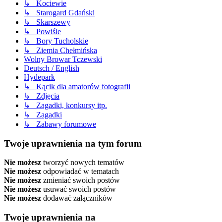
↳ Kociewie
↳ Starogard Gdański
↳ Skarszewy
↳ Powiśle
↳ Bory Tucholskie
↳ Ziemia Chełmińska
Wolny Browar Tczewski
Deutsch / English
Hydepark
↳ Kącik dla amatorów fotografii
↳ Zdjęcia
↳ Zagadki, konkursy itp.
↳ Zagadki
↳ Zabawy forumowe
Twoje uprawnienia na tym forum
Nie możesz
tworzyć nowych tematów
Nie możesz
odpowiadać w tematach
Nie możesz
zmieniać swoich postów
Nie możesz
usuwać swoich postów
Nie możesz
dodawać załączników
Twoje uprawnienia na