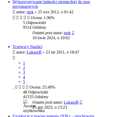
Wykorzystywanie ludności niemieckiej do prac
przymusowych
autor:
mzk
»
25 wrz 2012, o 01:42
Ocena: 1.96%
5
Odpowiedzi
9514
Odsłony
Ostatni post
autor:
mzk
16 kwie 2024, o 10:02
Tczewscy Naziści
autor:
LukaszB
»
23 sie 2011, o 18:47
1
2
3
4
5
Ocena: 25.49%
48
Odpowiedzi
41535
Odsłony
Ostatni post
autor:
LukaszB
25 gru 2023, o 13:23
Egzekucje tczewian jesienią 1939 r. - prochownia