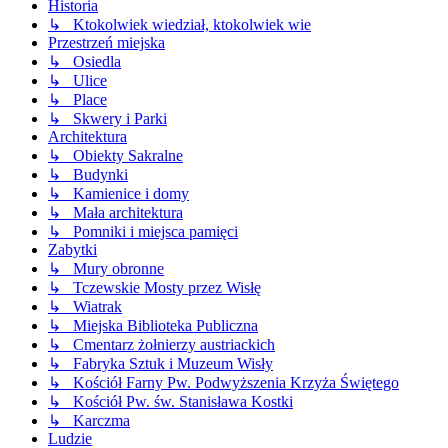
Historia
↳ Ktokolwiek wiedział, ktokolwiek wie
Przestrzeń miejska
↳ Osiedla
↳ Ulice
↳ Place
↳ Skwery i Parki
Architektura
↳ Obiekty Sakralne
↳ Budynki
↳ Kamienice i domy
↳ Mała architektura
↳ Pomniki i miejsca pamięci
Zabytki
↳ Mury obronne
↳ Tczewskie Mosty przez Wisłę
↳ Wiatrak
↳ Miejska Biblioteka Publiczna
↳ Cmentarz żołnierzy austriackich
↳ Fabryka Sztuk i Muzeum Wisły
↳ Kościół Farny Pw. Podwyższenia Krzyża Świętego
↳ Kościół Pw. św. Stanisława Kostki
↳ Karczma
Ludzie