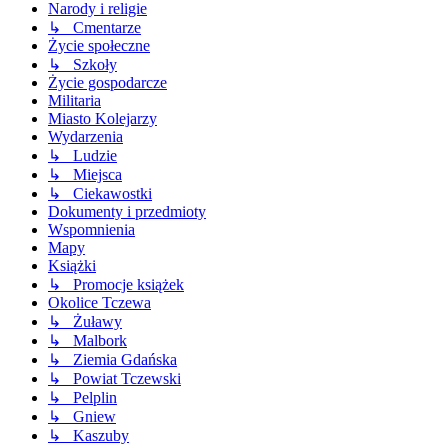
Narody i religie
↳ Cmentarze
Życie społeczne
↳ Szkoły
Życie gospodarcze
Militaria
Miasto Kolejarzy
Wydarzenia
↳ Ludzie
↳ Miejsca
↳ Ciekawostki
Dokumenty i przedmioty
Wspomnienia
Mapy
Książki
↳ Promocje książek
Okolice Tczewa
↳ Żuławy
↳ Malbork
↳ Ziemia Gdańska
↳ Powiat Tczewski
↳ Pelplin
↳ Gniew
↳ Kaszuby