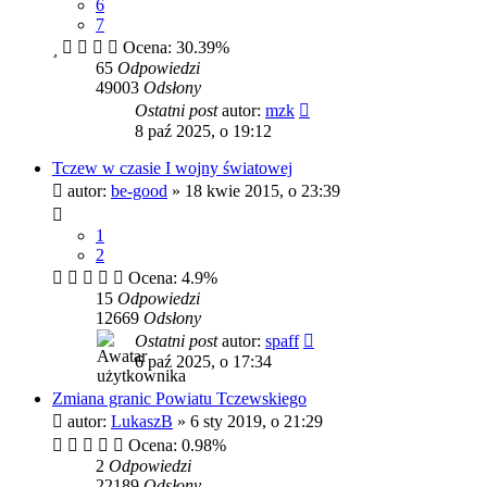
6
7
Ocena: 30.39%
65
Odpowiedzi
49003
Odsłony
Ostatni post
autor:
mzk
8 paź 2025, o 19:12
Tczew w czasie I wojny światowej
autor:
be-good
»
18 kwie 2015, o 23:39
1
2
Ocena: 4.9%
15
Odpowiedzi
12669
Odsłony
Ostatni post
autor:
spaff
6 paź 2025, o 17:34
Zmiana granic Powiatu Tczewskiego
autor:
LukaszB
»
6 sty 2019, o 21:29
Ocena: 0.98%
2
Odpowiedzi
22189
Odsłony