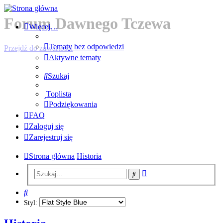
Forum Dawnego Tczewa
Więcej…
Tematy bez odpowiedzi
Przejdź do zawartości
Aktywne tematy
Szukaj
Toplista
Podziękowania
FAQ
Zaloguj się
Zarejestruj się
Strona główna
Historia
Wyszukiwanie
Szukaj
zaawansowane
Szukaj
Styl: