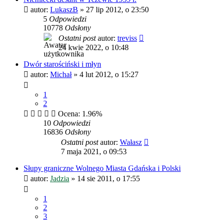
autor:
LukaszB
»
27 lip 2012, o 23:50
5
Odpowiedzi
10778
Odsłony
Ostatni post
autor:
treviss
24 kwie 2022, o 10:48
Dwór starościński i młyn
autor:
Michał
»
4 lut 2012, o 15:27
1
2
Ocena: 1.96%
10
Odpowiedzi
16836
Odsłony
Ostatni post
autor:
Wałasz
7 maja 2021, o 09:53
Słupy graniczne Wolnego Miasta Gdańska i Polski
autor:
Jadzia
»
14 sie 2011, o 17:55
1
2
3