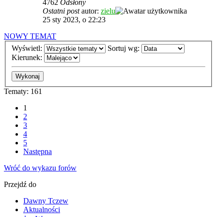
4762
Odsłony
Ostatni post
autor:
zielu
25 sty 2023, o 22:23
NOWY TEMAT
Wyświetl:
Sortuj wg:
Kierunek:
Tematy: 161
1
2
3
4
5
Następna
Wróć do wykazu forów
Przejdź do
Dawny Tczew
Aktualności