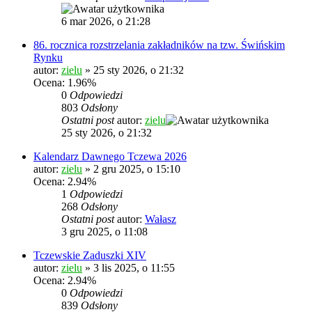
6 mar 2026, o 21:28
86. rocznica rozstrzelania zakładników na tzw. Świńskim
Rynku
autor:
zielu
»
25 sty 2026, o 21:32
Ocena: 1.96%
0
Odpowiedzi
803
Odsłony
Ostatni post
autor:
zielu
25 sty 2026, o 21:32
Kalendarz Dawnego Tczewa 2026
autor:
zielu
»
2 gru 2025, o 15:10
Ocena: 2.94%
1
Odpowiedzi
268
Odsłony
Ostatni post
autor:
Wałasz
3 gru 2025, o 11:08
Tczewskie Zaduszki XIV
autor:
zielu
»
3 lis 2025, o 11:55
Ocena: 2.94%
0
Odpowiedzi
839
Odsłony