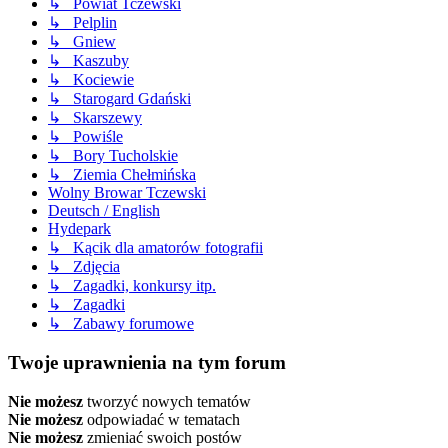
↳ Powiat Tczewski
↳ Pelplin
↳ Gniew
↳ Kaszuby
↳ Kociewie
↳ Starogard Gdański
↳ Skarszewy
↳ Powiśle
↳ Bory Tucholskie
↳ Ziemia Chełmińska
Wolny Browar Tczewski
Deutsch / English
Hydepark
↳ Kącik dla amatorów fotografii
↳ Zdjęcia
↳ Zagadki, konkursy itp.
↳ Zagadki
↳ Zabawy forumowe
Twoje uprawnienia na tym forum
Nie możesz
tworzyć nowych tematów
Nie możesz
odpowiadać w tematach
Nie możesz
zmieniać swoich postów