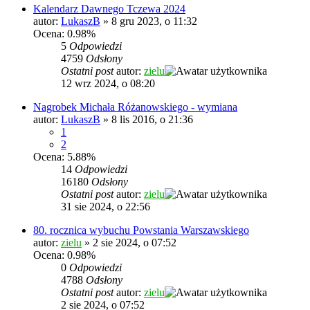
Kalendarz Dawnego Tczewa 2024
autor:
LukaszB
»
8 gru 2023, o 11:32
Ocena: 0.98%
5
Odpowiedzi
4759
Odsłony
Ostatni post
autor:
zielu
12 wrz 2024, o 08:20
Nagrobek Michała Różanowskiego - wymiana
autor:
LukaszB
»
8 lis 2016, o 21:36
1
2
Ocena: 5.88%
14
Odpowiedzi
16180
Odsłony
Ostatni post
autor:
zielu
31 sie 2024, o 22:56
80. rocznica wybuchu Powstania Warszawskiego
autor:
zielu
»
2 sie 2024, o 07:52
Ocena: 0.98%
0
Odpowiedzi
4788
Odsłony
Ostatni post
autor:
zielu
2 sie 2024, o 07:52