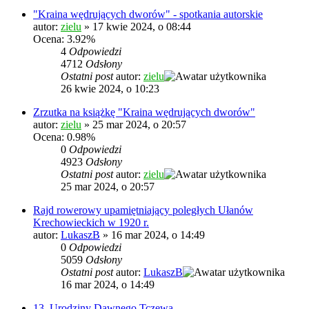
"Kraina wędrujących dworów" - spotkania autorskie
autor:
zielu
»
17 kwie 2024, o 08:44
Ocena: 3.92%
4
Odpowiedzi
4712
Odsłony
Ostatni post
autor:
zielu
26 kwie 2024, o 10:23
Zrzutka na książkę "Kraina wędrujących dworów"
autor:
zielu
»
25 mar 2024, o 20:57
Ocena: 0.98%
0
Odpowiedzi
4923
Odsłony
Ostatni post
autor:
zielu
25 mar 2024, o 20:57
Rajd rowerowy upamiętniający poległych Ułanów
Krechowieckich w 1920 r.
autor:
LukaszB
»
16 mar 2024, o 14:49
0
Odpowiedzi
5059
Odsłony
Ostatni post
autor:
LukaszB
16 mar 2024, o 14:49
13. Urodziny Dawnego Tczewa