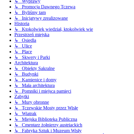
↳ Wyprawy
↳ Promocja Dawnego Tczewa
↳ Byliśmy tam
↳ Inicjatywy zrealizowane
Historia
↳ Ktokolwiek wiedział, ktokolwiek wie
Przestrzeń miejska
↳ Osiedla
↳ Ulice
↳ Place
↳ Skwery i Parki
Architektura
↳ Obiekty Sakralne
↳ Budynki
↳ Kamienice i domy
↳ Mała architektura
↳ Pomniki i miejsca pamięci
Zabytki
↳ Mury obronne
↳ Tczewskie Mosty przez Wisłę
↳ Wiatrak
↳ Miejska Biblioteka Publiczna
↳ Cmentarz żołnierzy austriackich
↳ Fabryka Sztuk i Muzeum Wisły