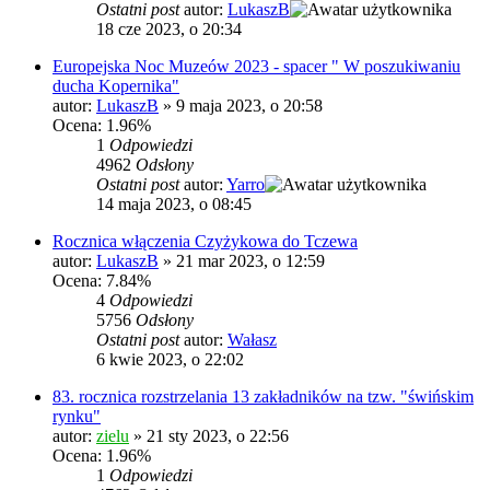
Ostatni post
autor:
LukaszB
18 cze 2023, o 20:34
Europejska Noc Muzeów 2023 - spacer " W poszukiwaniu
ducha Kopernika"
autor:
LukaszB
»
9 maja 2023, o 20:58
Ocena: 1.96%
1
Odpowiedzi
4962
Odsłony
Ostatni post
autor:
Yarro
14 maja 2023, o 08:45
Rocznica włączenia Czyżykowa do Tczewa
autor:
LukaszB
»
21 mar 2023, o 12:59
Ocena: 7.84%
4
Odpowiedzi
5756
Odsłony
Ostatni post
autor:
Wałasz
6 kwie 2023, o 22:02
83. rocznica rozstrzelania 13 zakładników na tzw. "świńskim
rynku"
autor:
zielu
»
21 sty 2023, o 22:56
Ocena: 1.96%
1
Odpowiedzi