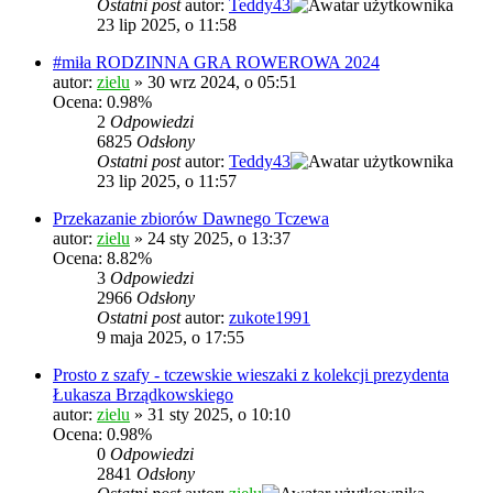
Ostatni post
autor:
Teddy43
23 lip 2025, o 11:58
#miła RODZINNA GRA ROWEROWA 2024
autor:
zielu
»
30 wrz 2024, o 05:51
Ocena: 0.98%
2
Odpowiedzi
6825
Odsłony
Ostatni post
autor:
Teddy43
23 lip 2025, o 11:57
Przekazanie zbiorów Dawnego Tczewa
autor:
zielu
»
24 sty 2025, o 13:37
Ocena: 8.82%
3
Odpowiedzi
2966
Odsłony
Ostatni post
autor:
zukote1991
9 maja 2025, o 17:55
Prosto z szafy - tczewskie wieszaki z kolekcji prezydenta
Łukasza Brządkowskiego
autor:
zielu
»
31 sty 2025, o 10:10
Ocena: 0.98%
0
Odpowiedzi
2841
Odsłony