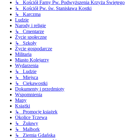
↳ Kościół Farny Pw. Podwyższenia Krzyża Świętego
↳ Kościół Pw. św. Stanisława Kostki
↳ Karczma
Ludzie
Narody i religie
↳ Cmentarze
Życie społeczne
↳ Szkoły
Życie gospodarcze
Militaria
Miasto Kolejarzy
Wydarzenia
↳ Ludzie
↳ Miejsca
↳ Ciekawostki
Dokumenty i przedmioty
Wspomnienia
Mapy
Książki
↳ Promocje książek
Okolice Tczewa
↳ Żuławy
↳ Malbork
↳ Ziemia Gdańska