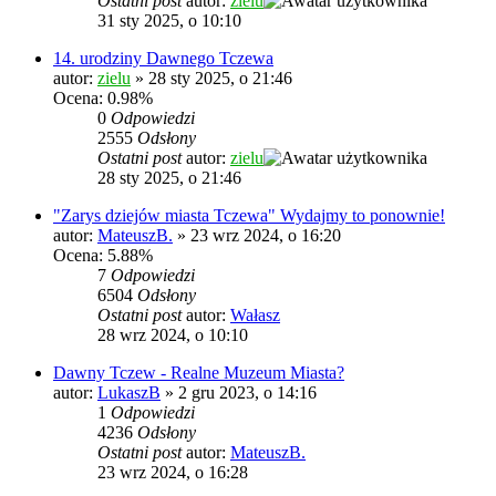
Ostatni post
autor:
zielu
31 sty 2025, o 10:10
14. urodziny Dawnego Tczewa
autor:
zielu
»
28 sty 2025, o 21:46
Ocena: 0.98%
0
Odpowiedzi
2555
Odsłony
Ostatni post
autor:
zielu
28 sty 2025, o 21:46
"Zarys dziejów miasta Tczewa" Wydajmy to ponownie!
autor:
MateuszB.
»
23 wrz 2024, o 16:20
Ocena: 5.88%
7
Odpowiedzi
6504
Odsłony
Ostatni post
autor:
Wałasz
28 wrz 2024, o 10:10
Dawny Tczew - Realne Muzeum Miasta?
autor:
LukaszB
»
2 gru 2023, o 14:16
1
Odpowiedzi
4236
Odsłony
Ostatni post
autor:
MateuszB.
23 wrz 2024, o 16:28