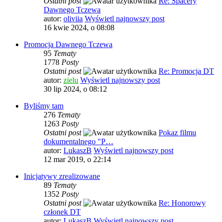
Ostatni post
Re: Spacery
Dawnego Tczewa
autor:
oliviia
Wyświetl najnowszy post
16 kwie 2024, o 08:08
Promocja Dawnego Tczewa
95
Tematy
1778
Posty
Ostatni post
Re: Promocja DT
autor:
zielu
Wyświetl najnowszy post
30 lip 2024, o 08:12
Byliśmy tam
276
Tematy
1263
Posty
Ostatni post
Pokaz filmu
dokumentalnego "P…
autor:
LukaszB
Wyświetl najnowszy post
12 mar 2019, o 22:14
Inicjatywy zrealizowane
89
Tematy
1352
Posty
Ostatni post
Re: Honorowy
członek DT
autor:
LukaszB
Wyświetl najnowszy post