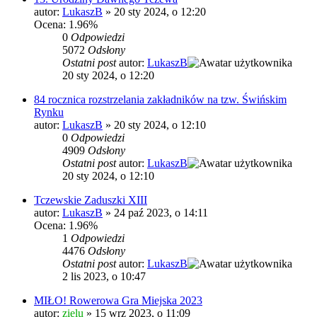
autor:
LukaszB
»
20 sty 2024, o 12:20
Ocena: 1.96%
0
Odpowiedzi
5072
Odsłony
Ostatni post
autor:
LukaszB
20 sty 2024, o 12:20
84 rocznica rozstrzelania zakładników na tzw. Świńskim
Rynku
autor:
LukaszB
»
20 sty 2024, o 12:10
0
Odpowiedzi
4909
Odsłony
Ostatni post
autor:
LukaszB
20 sty 2024, o 12:10
Tczewskie Zaduszki XIII
autor:
LukaszB
»
24 paź 2023, o 14:11
Ocena: 1.96%
1
Odpowiedzi
4476
Odsłony
Ostatni post
autor:
LukaszB
2 lis 2023, o 10:47
MIŁO! Rowerowa Gra Miejska 2023
autor:
zielu
»
15 wrz 2023, o 11:09