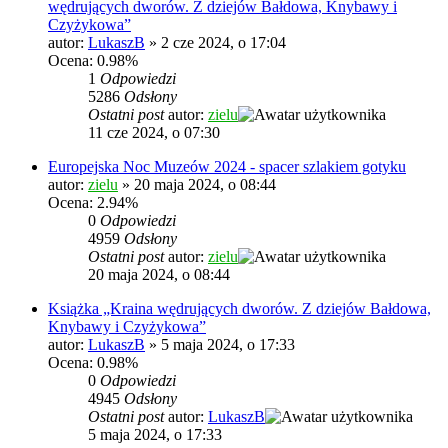
wędrujących dworów. Z dziejów Bałdowa, Knybawy i
Czyżykowa”
autor:
LukaszB
»
2 cze 2024, o 17:04
Ocena: 0.98%
1
Odpowiedzi
5286
Odsłony
Ostatni post
autor:
zielu
11 cze 2024, o 07:30
Europejska Noc Muzeów 2024 - spacer szlakiem gotyku
autor:
zielu
»
20 maja 2024, o 08:44
Ocena: 2.94%
0
Odpowiedzi
4959
Odsłony
Ostatni post
autor:
zielu
20 maja 2024, o 08:44
Książka „Kraina wędrujących dworów. Z dziejów Bałdowa,
Knybawy i Czyżykowa”
autor:
LukaszB
»
5 maja 2024, o 17:33
Ocena: 0.98%
0
Odpowiedzi
4945
Odsłony
Ostatni post
autor:
LukaszB
5 maja 2024, o 17:33