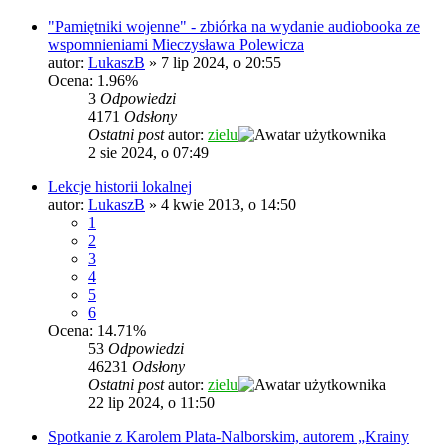
"Pamiętniki wojenne" - zbiórka na wydanie audiobooka ze
wspomnieniami Mieczysława Polewicza
autor:
LukaszB
»
7 lip 2024, o 20:55
Ocena: 1.96%
3
Odpowiedzi
4171
Odsłony
Ostatni post
autor:
zielu
2 sie 2024, o 07:49
Lekcje historii lokalnej
autor:
LukaszB
»
4 kwie 2013, o 14:50
1
2
3
4
5
6
Ocena: 14.71%
53
Odpowiedzi
46231
Odsłony
Ostatni post
autor:
zielu
22 lip 2024, o 11:50
Spotkanie z Karolem Plata-Nalborskim, autorem „Krainy