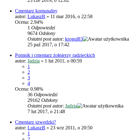
23 cze 2019, o 12:02
Cmentarz komunalny
autor:
LukaszB
»
11 mar 2016, o 22:58
Ocena: 2.94%
1
Odpowiedzi
9674
Odsłony
Ostatni post
autor:
krogul83
25 paź 2017, o 17:42
Pomnik i cmentarz żołnierzy radzieckich
autor:
Jadzia
»
1 lut 2011, o 00:59
1
2
3
4
Ocena: 0.98%
36
Odpowiedzi
29162
Odsłony
Ostatni post
autor:
Jadzia
7 lut 2017, o 21:48
Cmentarz szwedzki?
autor:
LukaszB
»
23 wrz 2011, o 20:50
1
2