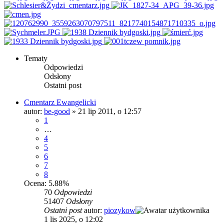
Tematy
Odpowiedzi
Odsłony
Ostatni post
Cmentarz Ewangelicki
autor:
be-good
»
21 lip 2011, o 12:57
1
…
4
5
6
7
8
Ocena: 5.88%
70
Odpowiedzi
51407
Odsłony
Ostatni post
autor:
piozykow
1 lis 2025, o 12:02