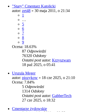
"Stary" Cmentarz Katolicki
autor:
zet48
»
30 maja 2011, o 21:34
1
…
5
6
7
8
9
Ocena: 18.63%
87
Odpowiedzi
76320
Odsłony
Ostatni post
autor:
Krzyszwars
18 paź 2025, o 05:41
Urszula Meger
autor:
piozykow
»
18 cze 2025, o 21:10
Ocena: 7.84%
5
Odpowiedzi
1314
Odsłony
Ostatni post
autor:
GabberTech
27 cze 2025, o 18:32
Cmentarze żydowskie