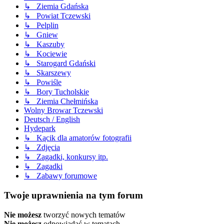
↳ Ziemia Gdańska
↳ Powiat Tczewski
↳ Pelplin
↳ Gniew
↳ Kaszuby
↳ Kociewie
↳ Starogard Gdański
↳ Skarszewy
↳ Powiśle
↳ Bory Tucholskie
↳ Ziemia Chełmińska
Wolny Browar Tczewski
Deutsch / English
Hydepark
↳ Kącik dla amatorów fotografii
↳ Zdjęcia
↳ Zagadki, konkursy itp.
↳ Zagadki
↳ Zabawy forumowe
Twoje uprawnienia na tym forum
Nie możesz
tworzyć nowych tematów
Nie możesz
odpowiadać w tematach