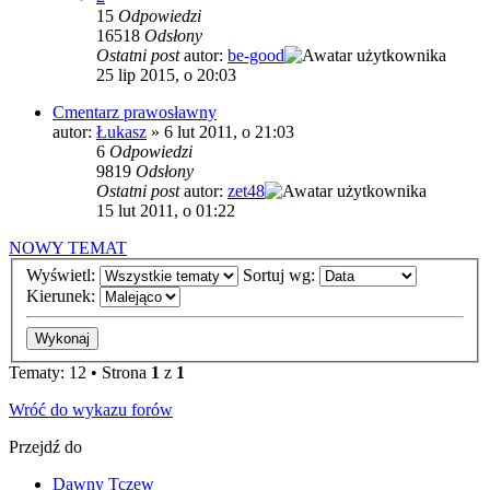
15
Odpowiedzi
16518
Odsłony
Ostatni post
autor:
be-good
25 lip 2015, o 20:03
Cmentarz prawosławny
autor:
Łukasz
»
6 lut 2011, o 21:03
6
Odpowiedzi
9819
Odsłony
Ostatni post
autor:
zet48
15 lut 2011, o 01:22
NOWY TEMAT
Wyświetl:
Sortuj wg:
Kierunek:
Tematy: 12 • Strona
1
z
1
Wróć do wykazu forów
Przejdź do
Dawny Tczew