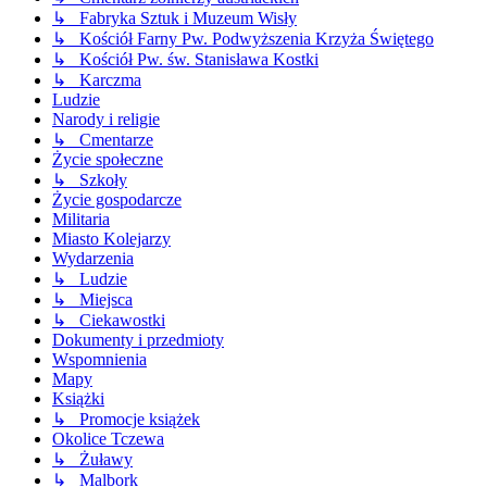
↳ Fabryka Sztuk i Muzeum Wisły
↳ Kościół Farny Pw. Podwyższenia Krzyża Świętego
↳ Kościół Pw. św. Stanisława Kostki
↳ Karczma
Ludzie
Narody i religie
↳ Cmentarze
Życie społeczne
↳ Szkoły
Życie gospodarcze
Militaria
Miasto Kolejarzy
Wydarzenia
↳ Ludzie
↳ Miejsca
↳ Ciekawostki
Dokumenty i przedmioty
Wspomnienia
Mapy
Książki
↳ Promocje książek
Okolice Tczewa
↳ Żuławy
↳ Malbork