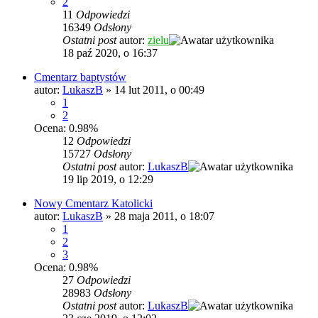
2
11
Odpowiedzi
16349
Odsłony
Ostatni post
autor:
zielu
18 paź 2020, o 16:37
Cmentarz baptystów
autor:
LukaszB
»
14 lut 2011, o 00:49
1
2
Ocena: 0.98%
12
Odpowiedzi
15727
Odsłony
Ostatni post
autor:
LukaszB
19 lip 2019, o 12:29
Nowy Cmentarz Katolicki
autor:
LukaszB
»
28 maja 2011, o 18:07
1
2
3
Ocena: 0.98%
27
Odpowiedzi
28983
Odsłony
Ostatni post
autor:
LukaszB