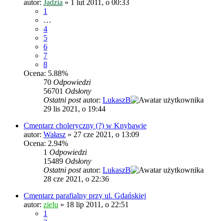
autor:
Jadzia
»
1 lut 2011, o 00:33
1
…
4
5
6
7
8
Ocena: 5.88%
70
Odpowiedzi
56701
Odsłony
Ostatni post
autor:
LukaszB
29 lis 2021, o 19:44
Cmentarz choleryczny (?) w Knybawie
autor:
Wałasz
»
27 cze 2021, o 13:09
Ocena: 2.94%
1
Odpowiedzi
15489
Odsłony
Ostatni post
autor:
LukaszB
28 cze 2021, o 22:36
Cmentarz parafialny przy ul. Gdańskiej
autor:
zielu
»
18 lip 2011, o 22:51
1