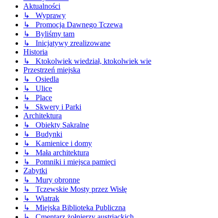
Aktualności
↳ Wyprawy
↳ Promocja Dawnego Tczewa
↳ Byliśmy tam
↳ Inicjatywy zrealizowane
Historia
↳ Ktokolwiek wiedział, ktokolwiek wie
Przestrzeń miejska
↳ Osiedla
↳ Ulice
↳ Place
↳ Skwery i Parki
Architektura
↳ Obiekty Sakralne
↳ Budynki
↳ Kamienice i domy
↳ Mała architektura
↳ Pomniki i miejsca pamięci
Zabytki
↳ Mury obronne
↳ Tczewskie Mosty przez Wisłę
↳ Wiatrak
↳ Miejska Biblioteka Publiczna
↳ Cmentarz żołnierzy austriackich