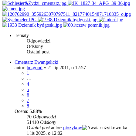
Tematy
Odpowiedzi
Odsłony
Ostatni post
Cmentarz Ewangelicki
autor:
be-good
»
21 lip 2011, o 12:57
1
…
4
5
6
7
8
Ocena: 5.88%
70
Odpowiedzi
51410
Odsłony
Ostatni post
autor:
piozykow
1 lis 2025, o 12:02