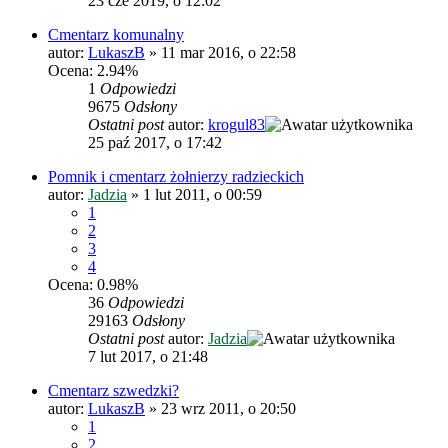
23 cze 2019, o 12:02
Cmentarz komunalny
autor:
LukaszB
»
11 mar 2016, o 22:58
Ocena: 2.94%
1
Odpowiedzi
9675
Odsłony
Ostatni post
autor:
krogul83
25 paź 2017, o 17:42
Pomnik i cmentarz żołnierzy radzieckich
autor:
Jadzia
»
1 lut 2011, o 00:59
1
2
3
4
Ocena: 0.98%
36
Odpowiedzi
29163
Odsłony
Ostatni post
autor:
Jadzia
7 lut 2017, o 21:48
Cmentarz szwedzki?
autor:
LukaszB
»
23 wrz 2011, o 20:50
1
2