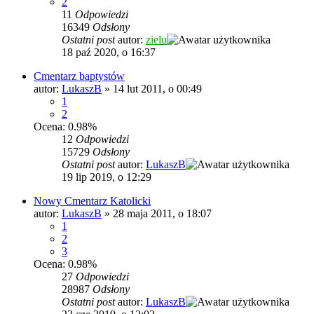
2
11
Odpowiedzi
16349
Odsłony
Ostatni post
autor:
zielu
18 paź 2020, o 16:37
Cmentarz baptystów
autor:
LukaszB
»
14 lut 2011, o 00:49
1
2
Ocena: 0.98%
12
Odpowiedzi
15729
Odsłony
Ostatni post
autor:
LukaszB
19 lip 2019, o 12:29
Nowy Cmentarz Katolicki
autor:
LukaszB
»
28 maja 2011, o 18:07
1
2
3
Ocena: 0.98%
27
Odpowiedzi
28987
Odsłony
Ostatni post
autor:
LukaszB