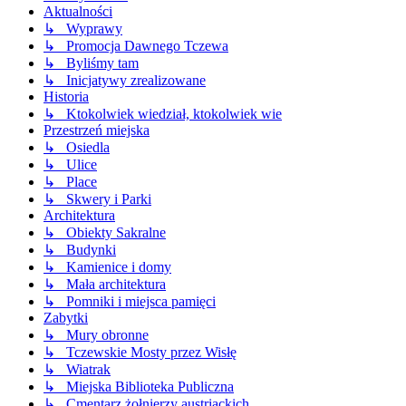
Aktualności
↳ Wyprawy
↳ Promocja Dawnego Tczewa
↳ Byliśmy tam
↳ Inicjatywy zrealizowane
Historia
↳ Ktokolwiek wiedział, ktokolwiek wie
Przestrzeń miejska
↳ Osiedla
↳ Ulice
↳ Place
↳ Skwery i Parki
Architektura
↳ Obiekty Sakralne
↳ Budynki
↳ Kamienice i domy
↳ Mała architektura
↳ Pomniki i miejsca pamięci
Zabytki
↳ Mury obronne
↳ Tczewskie Mosty przez Wisłę
↳ Wiatrak
↳ Miejska Biblioteka Publiczna
↳ Cmentarz żołnierzy austriackich