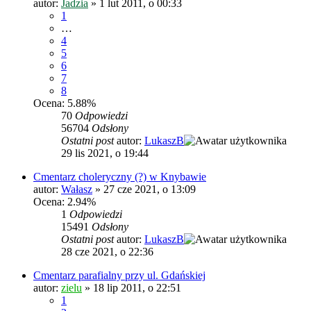
autor:
Jadzia
»
1 lut 2011, o 00:33
1
…
4
5
6
7
8
Ocena: 5.88%
70
Odpowiedzi
56704
Odsłony
Ostatni post
autor:
LukaszB
29 lis 2021, o 19:44
Cmentarz choleryczny (?) w Knybawie
autor:
Wałasz
»
27 cze 2021, o 13:09
Ocena: 2.94%
1
Odpowiedzi
15491
Odsłony
Ostatni post
autor:
LukaszB
28 cze 2021, o 22:36
Cmentarz parafialny przy ul. Gdańskiej
autor:
zielu
»
18 lip 2011, o 22:51
1