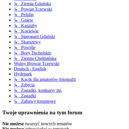
↳ Ziemia Gdańska
↳ Powiat Tczewski
↳ Pelplin
↳ Gniew
↳ Kaszuby
↳ Kociewie
↳ Starogard Gdański
↳ Skarszewy
↳ Powiśle
↳ Bory Tucholskie
↳ Ziemia Chełmińska
Wolny Browar Tczewski
Deutsch / English
Hydepark
↳ Kącik dla amatorów fotografii
↳ Zdjęcia
↳ Zagadki, konkursy itp.
↳ Zagadki
↳ Zabawy forumowe
Twoje uprawnienia na tym forum
Nie możesz
tworzyć nowych tematów
Nie możesz
odpowiadać w tematach