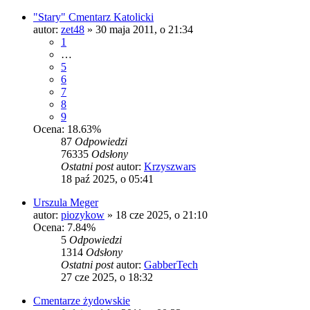
"Stary" Cmentarz Katolicki
autor:
zet48
»
30 maja 2011, o 21:34
1
…
5
6
7
8
9
Ocena: 18.63%
87
Odpowiedzi
76335
Odsłony
Ostatni post
autor:
Krzyszwars
18 paź 2025, o 05:41
Urszula Meger
autor:
piozykow
»
18 cze 2025, o 21:10
Ocena: 7.84%
5
Odpowiedzi
1314
Odsłony
Ostatni post
autor:
GabberTech
27 cze 2025, o 18:32
Cmentarze żydowskie