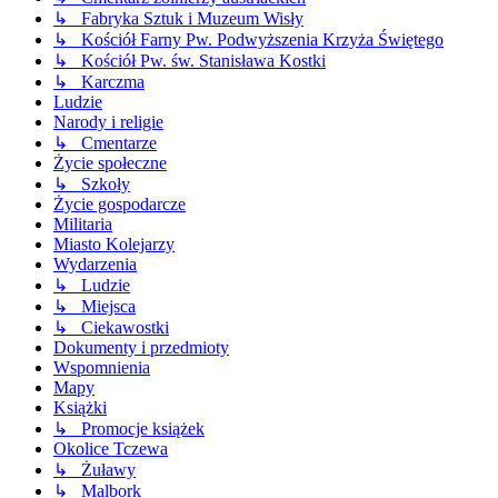
↳ Fabryka Sztuk i Muzeum Wisły
↳ Kościół Farny Pw. Podwyższenia Krzyża Świętego
↳ Kościół Pw. św. Stanisława Kostki
↳ Karczma
Ludzie
Narody i religie
↳ Cmentarze
Życie społeczne
↳ Szkoły
Życie gospodarcze
Militaria
Miasto Kolejarzy
Wydarzenia
↳ Ludzie
↳ Miejsca
↳ Ciekawostki
Dokumenty i przedmioty
Wspomnienia
Mapy
Książki
↳ Promocje książek
Okolice Tczewa
↳ Żuławy
↳ Malbork