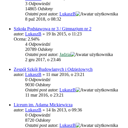
3
Odpowiedzi
14865
Odsłony
Ostatni post
autor:
LukaszB
8 paź 2018, o 08:32
Szkoła Podstawowa nr 3 / Gimnazjum nr 2
autor:
LukaszB
»
19 lis 2015, o 11:23
Ocena: 2.94%
4
Odpowiedzi
20789
Odsłony
Ostatni post
autor:
Jadzia
2 gru 2017, o 23:46
Zespół Szkół Budowlanych i Odzieżowych
autor:
LukaszB
»
11 mar 2016, o 23:21
0
Odpowiedzi
9030
Odsłony
Ostatni post
autor:
LukaszB
11 mar 2016, o 23:21
Liceum im. Adama Mickiewicza
autor:
LukaszB
»
14 lis 2013, o 09:36
0
Odpowiedzi
8720
Odsłony
Ostatni post
autor:
LukaszB