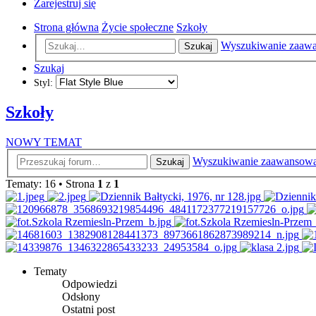
Zarejestruj się
Strona główna
Życie społeczne
Szkoły
Wyszukiwanie zaaw
Szukaj
Szukaj
Styl:
Szkoły
NOWY TEMAT
Wyszukiwanie zaawansow
Szukaj
Tematy: 16 • Strona
1
z
1
Tematy
Odpowiedzi
Odsłony
Ostatni post