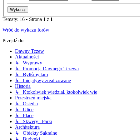
Tematy: 16 • Strona
1
z
1
Wróć do wykazu forów
Przejdź do
Dawny Tczew
Aktualności
↳ Wyprawy
↳ Promocja Dawnego Tczewa
↳ Byliśmy tam
↳ Inicjatywy zrealizowane
Historia
↳ Ktokolwiek wiedział, ktokolwiek wie
Przestrzeń miejska
↳ Osiedla
↳ Ulice
↳ Place
↳ Skwery i Parki
Architektura
↳ Obiekty Sakralne
↳ Budynki