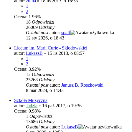
autor:
zunia
»
18 lis 2013, o 16:38
1
2
Ocena: 1.96%
18
Odpowiedzi
26069
Odsłony
Ostatni post
autor:
spaff
12 sty 2026, o 18:43
Liceum im. Marii Curie - Skłodowskiej
autor:
LukaszB
»
15 lis 2013, o 08:57
1
2
Ocena: 3.92%
12
Odpowiedzi
25268
Odsłony
Ostatni post
autor:
Janusz B. Roszkowski
8 mar 2024, o 14:43
Szkoła Muzyczna
autor:
Jadzia
»
16 paź 2017, o 19:36
Ocena: 0.98%
1
Odpowiedzi
13686
Odsłony
Ostatni post
autor:
LukaszB