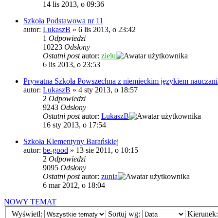
14 lis 2013, o 09:36
Szkoła Podstawowa nr 11
autor:
LukaszB
»
6 lis 2013, o 23:42
1
Odpowiedzi
10223
Odsłony
Ostatni post
autor:
zielu
6 lis 2013, o 23:53
Prywatna Szkoła Powszechna z niemieckim językiem nauczani
autor:
LukaszB
»
4 sty 2013, o 18:57
2
Odpowiedzi
9243
Odsłony
Ostatni post
autor:
LukaszB
16 sty 2013, o 17:54
Szkoła Klementyny Barańskiej
autor:
be-good
»
13 sie 2011, o 10:15
2
Odpowiedzi
9095
Odsłony
Ostatni post
autor:
zunia
6 mar 2012, o 18:04
NOWY TEMAT
Wyświetl:
Sortuj wg:
Kierunek