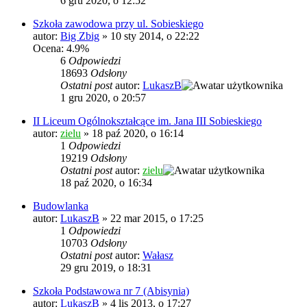
6 gru 2020, o 12:52
Szkoła zawodowa przy ul. Sobieskiego
autor:
Big Zbig
»
10 sty 2014, o 22:22
Ocena: 4.9%
6
Odpowiedzi
18693
Odsłony
Ostatni post
autor:
LukaszB
1 gru 2020, o 20:57
II Liceum Ogólnokształcące im. Jana III Sobieskiego
autor:
zielu
»
18 paź 2020, o 16:14
1
Odpowiedzi
19219
Odsłony
Ostatni post
autor:
zielu
18 paź 2020, o 16:34
Budowlanka
autor:
LukaszB
»
22 mar 2015, o 17:25
1
Odpowiedzi
10703
Odsłony
Ostatni post
autor:
Wałasz
29 gru 2019, o 18:31
Szkoła Podstawowa nr 7 (Abisynia)
autor:
LukaszB
»
4 lis 2013, o 17:27