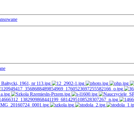
ansowane
ane