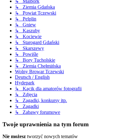
↳ Malbork
↳ Ziemia Gdańska
↳ Powiat Tczewski
↳ Pelplin
↳ Gniew
↳ Kaszuby
↳ Kociewie
↳ Starogard Gdański
↳ Skarszewy
↳ Powiśle
↳ Bory Tucholskie
↳ Ziemia Chełmińska
Wolny Browar Tczewski
Deutsch / English
Hydepark
↳ Kącik dla amatorów fotografii
↳ Zdjęcia
↳ Zagadki, konkursy itp.
↳ Zagadki
↳ Zabawy forumowe
Twoje uprawnienia na tym forum
Nie możesz
tworzyć nowych tematów