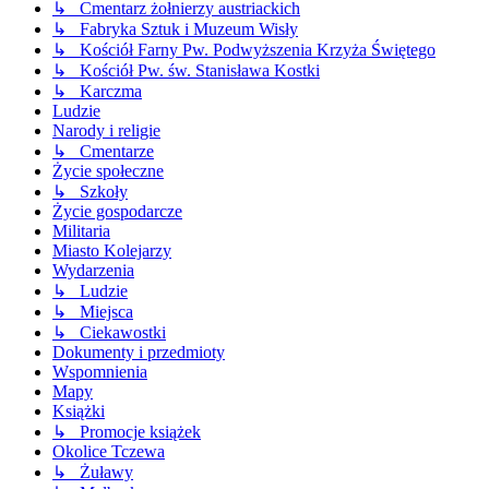
↳ Cmentarz żołnierzy austriackich
↳ Fabryka Sztuk i Muzeum Wisły
↳ Kościół Farny Pw. Podwyższenia Krzyża Świętego
↳ Kościół Pw. św. Stanisława Kostki
↳ Karczma
Ludzie
Narody i religie
↳ Cmentarze
Życie społeczne
↳ Szkoły
Życie gospodarcze
Militaria
Miasto Kolejarzy
Wydarzenia
↳ Ludzie
↳ Miejsca
↳ Ciekawostki
Dokumenty i przedmioty
Wspomnienia
Mapy
Książki
↳ Promocje książek
Okolice Tczewa
↳ Żuławy