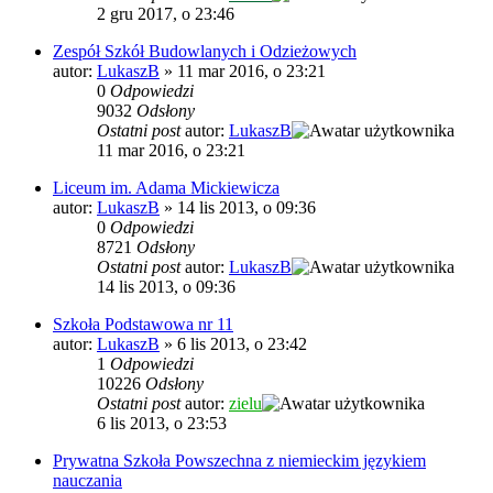
2 gru 2017, o 23:46
Zespół Szkół Budowlanych i Odzieżowych
autor:
LukaszB
»
11 mar 2016, o 23:21
0
Odpowiedzi
9032
Odsłony
Ostatni post
autor:
LukaszB
11 mar 2016, o 23:21
Liceum im. Adama Mickiewicza
autor:
LukaszB
»
14 lis 2013, o 09:36
0
Odpowiedzi
8721
Odsłony
Ostatni post
autor:
LukaszB
14 lis 2013, o 09:36
Szkoła Podstawowa nr 11
autor:
LukaszB
»
6 lis 2013, o 23:42
1
Odpowiedzi
10226
Odsłony
Ostatni post
autor:
zielu
6 lis 2013, o 23:53
Prywatna Szkoła Powszechna z niemieckim językiem
nauczania