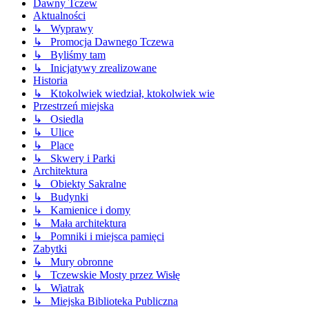
Dawny Tczew
Aktualności
↳ Wyprawy
↳ Promocja Dawnego Tczewa
↳ Byliśmy tam
↳ Inicjatywy zrealizowane
Historia
↳ Ktokolwiek wiedział, ktokolwiek wie
Przestrzeń miejska
↳ Osiedla
↳ Ulice
↳ Place
↳ Skwery i Parki
Architektura
↳ Obiekty Sakralne
↳ Budynki
↳ Kamienice i domy
↳ Mała architektura
↳ Pomniki i miejsca pamięci
Zabytki
↳ Mury obronne
↳ Tczewskie Mosty przez Wisłę
↳ Wiatrak
↳ Miejska Biblioteka Publiczna