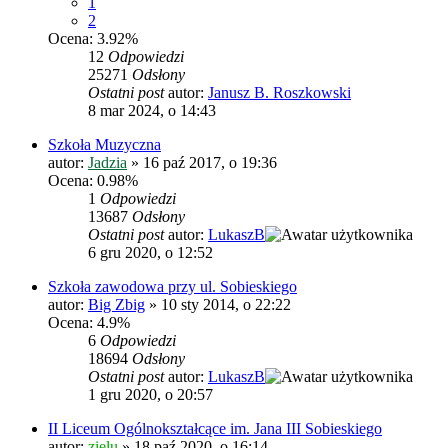
1
2
Ocena: 3.92%
12
Odpowiedzi
25271
Odsłony
Ostatni post
autor:
Janusz B. Roszkowski
8 mar 2024, o 14:43
Szkoła Muzyczna
autor:
Jadzia
»
16 paź 2017, o 19:36
Ocena: 0.98%
1
Odpowiedzi
13687
Odsłony
Ostatni post
autor:
LukaszB
6 gru 2020, o 12:52
Szkoła zawodowa przy ul. Sobieskiego
autor:
Big Zbig
»
10 sty 2014, o 22:22
Ocena: 4.9%
6
Odpowiedzi
18694
Odsłony
Ostatni post
autor:
LukaszB
1 gru 2020, o 20:57
II Liceum Ogólnokształcące im. Jana III Sobieskiego
autor:
zielu
»
18 paź 2020, o 16:14