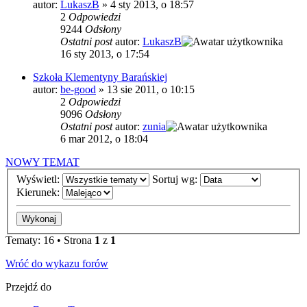
autor:
LukaszB
»
4 sty 2013, o 18:57
2
Odpowiedzi
9244
Odsłony
Ostatni post
autor:
LukaszB
16 sty 2013, o 17:54
Szkoła Klementyny Barańskiej
autor:
be-good
»
13 sie 2011, o 10:15
2
Odpowiedzi
9096
Odsłony
Ostatni post
autor:
zunia
6 mar 2012, o 18:04
NOWY TEMAT
Wyświetl:
Sortuj wg:
Kierunek:
Tematy: 16 • Strona
1
z
1
Wróć do wykazu forów
Przejdź do