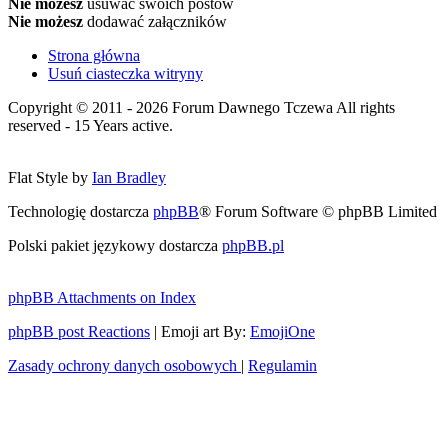
Nie możesz
usuwać swoich postów
Nie możesz
dodawać załączników
Strona główna
Usuń ciasteczka witryny
Copyright © 2011 - 2026 Forum Dawnego Tczewa All rights
reserved - 15 Years active.
Flat Style by
Ian Bradley
Technologię dostarcza
phpBB
® Forum Software © phpBB Limited
Polski pakiet językowy dostarcza
phpBB.pl
phpBB Attachments on Index
phpBB post Reactions
| Emoji art By:
EmojiOne
Zasady ochrony danych osobowych
|
Regulamin