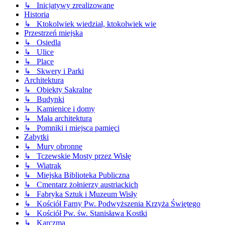
↳ Inicjatywy zrealizowane
Historia
↳ Ktokolwiek wiedział, ktokolwiek wie
Przestrzeń miejska
↳ Osiedla
↳ Ulice
↳ Place
↳ Skwery i Parki
Architektura
↳ Obiekty Sakralne
↳ Budynki
↳ Kamienice i domy
↳ Mała architektura
↳ Pomniki i miejsca pamięci
Zabytki
↳ Mury obronne
↳ Tczewskie Mosty przez Wisłę
↳ Wiatrak
↳ Miejska Biblioteka Publiczna
↳ Cmentarz żołnierzy austriackich
↳ Fabryka Sztuk i Muzeum Wisły
↳ Kościół Farny Pw. Podwyższenia Krzyża Świętego
↳ Kościół Pw. św. Stanisława Kostki
↳ Karczma