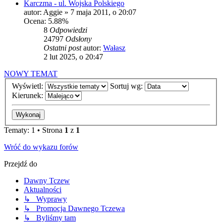
Karczma - ul. Wojska Polskiego
autor:
Aggie
»
7 maja 2011, o 20:07
Ocena: 5.88%
8
Odpowiedzi
24797
Odsłony
Ostatni post
autor:
Wałasz
2 lut 2025, o 20:47
NOWY TEMAT
Wyświetl:
Sortuj wg:
Kierunek:
Tematy: 1 • Strona
1
z
1
Wróć do wykazu forów
Przejdź do
Dawny Tczew
Aktualności
↳ Wyprawy
↳ Promocja Dawnego Tczewa
↳ Byliśmy tam