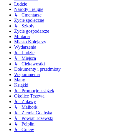
Ludzie
Narody i religie
↳ Cmentarze
Życie społeczne
↳ Szkoły
Życie gospodarcze
Militaria
Miasto Kolejarzy
Wydarzenia
↳ Ludzie
↳ Miejsca
↳ Ciekawostki
Dokumenty i przedmioty
Wspomnienia
Mapy
Książki
↳ Promocje książek
Okolice Tczewa
↳ Żuławy
↳ Malbork
↳ Ziemia Gdańska
↳ Powiat Tczewski
↳ Pelplin
↳ Gniew