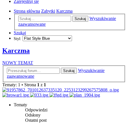
Zarejestruj się
Strona główna
Zabytki
Karczma
Wyszukiwanie
Szukaj
zaawansowane
Szukaj
Styl:
Karczma
NOWY TEMAT
Wyszukiwanie
Szukaj
zaawansowane
Tematy: 1 • Strona
1
z
1
Tematy
Odpowiedzi
Odsłony
Ostatni post