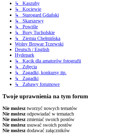
↳ Kaszuby
↳ Kociewie
↳ Starogard Gdański
↳ Skarszewy
↳ Powiśle
↳ Bory Tucholskie
↳ Ziemia Chełmińska
Wolny Browar Tczewski
Deutsch / English
Hydepark
↳ Kącik dla amatorów fotografii
↳ Zdjęcia
↳ Zagadki, konkursy itp.
↳ Zagadki
↳ Zabawy forumowe
Twoje uprawnienia na tym forum
Nie możesz
tworzyć nowych tematów
Nie możesz
odpowiadać w tematach
Nie możesz
zmieniać swoich postów
Nie możesz
usuwać swoich postów
Nie możesz
dodawać załączników