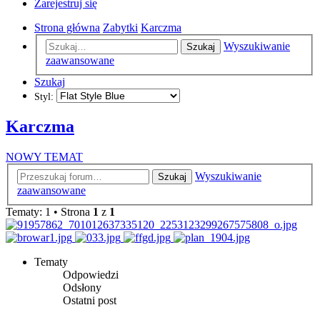
Zarejestruj się
Strona główna
Zabytki
Karczma
Wyszukiwanie
Szukaj
zaawansowane
Szukaj
Styl:
Karczma
NOWY TEMAT
Wyszukiwanie
Szukaj
zaawansowane
Tematy: 1 • Strona
1
z
1
Tematy
Odpowiedzi
Odsłony
Ostatni post