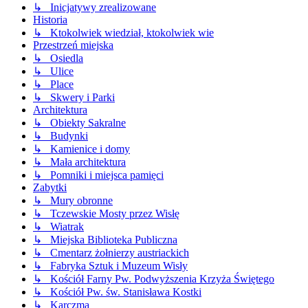
↳ Inicjatywy zrealizowane
Historia
↳ Ktokolwiek wiedział, ktokolwiek wie
Przestrzeń miejska
↳ Osiedla
↳ Ulice
↳ Place
↳ Skwery i Parki
Architektura
↳ Obiekty Sakralne
↳ Budynki
↳ Kamienice i domy
↳ Mała architektura
↳ Pomniki i miejsca pamięci
Zabytki
↳ Mury obronne
↳ Tczewskie Mosty przez Wisłę
↳ Wiatrak
↳ Miejska Biblioteka Publiczna
↳ Cmentarz żołnierzy austriackich
↳ Fabryka Sztuk i Muzeum Wisły
↳ Kościół Farny Pw. Podwyższenia Krzyża Świętego
↳ Kościół Pw. św. Stanisława Kostki
↳ Karczma