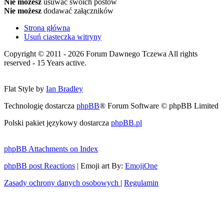
Nie możesz
usuwać swoich postów
Nie możesz
dodawać załączników
Strona główna
Usuń ciasteczka witryny
Copyright © 2011 - 2026 Forum Dawnego Tczewa All rights
reserved - 15 Years active.
Flat Style by
Ian Bradley
Technologię dostarcza
phpBB
® Forum Software © phpBB Limited
Polski pakiet językowy dostarcza
phpBB.pl
phpBB Attachments on Index
phpBB post Reactions
| Emoji art By:
EmojiOne
Zasady ochrony danych osobowych
|
Regulamin