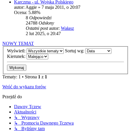
Karczma - ul. Wojska Polskiego
autor:
Aggie
»
7 maja 2011, o 20:07
Ocena: 5.88%
8
Odpowiedzi
24788
Odsłony
Ostatni post
autor:
Wałasz
2 lut 2025, o 20:47
NOWY TEMAT
Wyświetl:
Sortuj wg:
Kierunek:
Tematy: 1 • Strona
1
z
1
Wróć do wykazu forów
Przejdź do
Dawny Tczew
Aktualności
↳ Wyprawy
↳ Promocja Dawnego Tczewa
↳ Byliśmy tam