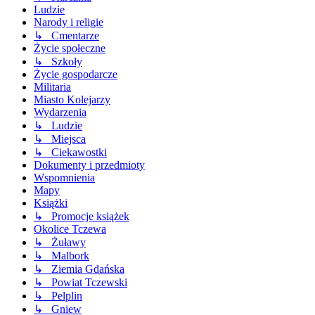
Ludzie
Narody i religie
↳ Cmentarze
Życie społeczne
↳ Szkoły
Życie gospodarcze
Militaria
Miasto Kolejarzy
Wydarzenia
↳ Ludzie
↳ Miejsca
↳ Ciekawostki
Dokumenty i przedmioty
Wspomnienia
Mapy
Książki
↳ Promocje książek
Okolice Tczewa
↳ Żuławy
↳ Malbork
↳ Ziemia Gdańska
↳ Powiat Tczewski
↳ Pelplin
↳ Gniew