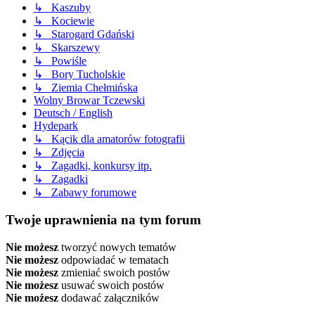
↳ Kaszuby
↳ Kociewie
↳ Starogard Gdański
↳ Skarszewy
↳ Powiśle
↳ Bory Tucholskie
↳ Ziemia Chełmińska
Wolny Browar Tczewski
Deutsch / English
Hydepark
↳ Kącik dla amatorów fotografii
↳ Zdjęcia
↳ Zagadki, konkursy itp.
↳ Zagadki
↳ Zabawy forumowe
Twoje uprawnienia na tym forum
Nie możesz
tworzyć nowych tematów
Nie możesz
odpowiadać w tematach
Nie możesz
zmieniać swoich postów
Nie możesz
usuwać swoich postów
Nie możesz
dodawać załączników