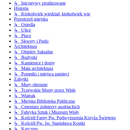
↳ Inicjatywy zrealizowane
Historia
↳ Ktokolwiek wiedział, ktokolwiek wie
Przestrzeń miejska
↳ Osiedla
↳ Ulice
↳ Place
↳ Skwery i Parki
Architektura
↳ Obiekty Sakralne
↳ Budynki
↳ Kamienice i domy
↳ Mała architektura
↳ Pomniki i miejsca pamięci
Zabytki
↳ Mury obronne
↳ Tczewskie Mosty przez Wisłę
↳ Wiatrak
↳ Miejska Biblioteka Publiczna
↳ Cmentarz żołnierzy austriackich
↳ Fabryka Sztuk i Muzeum Wisły
↳ Kościół Farny Pw. Podwyższenia Krzyża Świętego
↳ Kościół Pw. św. Stanisława Kostki
↳ Karczma