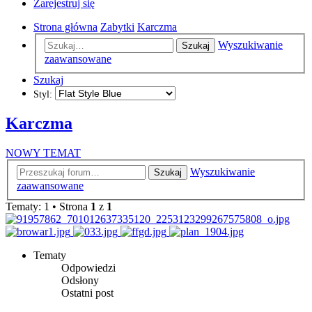
Zarejestruj się
Strona główna
Zabytki
Karczma
Wyszukiwanie
Szukaj
zaawansowane
Szukaj
Styl:
Karczma
NOWY TEMAT
Wyszukiwanie
Szukaj
zaawansowane
Tematy: 1 • Strona
1
z
1
Tematy
Odpowiedzi
Odsłony
Ostatni post