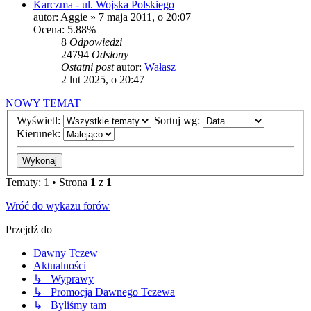
Karczma - ul. Wojska Polskiego
autor:
Aggie
»
7 maja 2011, o 20:07
Ocena: 5.88%
8
Odpowiedzi
24794
Odsłony
Ostatni post
autor:
Wałasz
2 lut 2025, o 20:47
NOWY TEMAT
Wyświetl:
Sortuj wg:
Kierunek:
Tematy: 1 • Strona
1
z
1
Wróć do wykazu forów
Przejdź do
Dawny Tczew
Aktualności
↳ Wyprawy
↳ Promocja Dawnego Tczewa
↳ Byliśmy tam