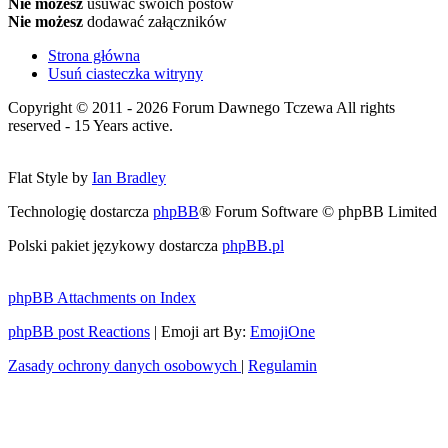
Nie możesz
usuwać swoich postów
Nie możesz
dodawać załączników
Strona główna
Usuń ciasteczka witryny
Copyright © 2011 - 2026 Forum Dawnego Tczewa All rights
reserved - 15 Years active.
Flat Style by
Ian Bradley
Technologię dostarcza
phpBB
® Forum Software © phpBB Limited
Polski pakiet językowy dostarcza
phpBB.pl
phpBB Attachments on Index
phpBB post Reactions
| Emoji art By:
EmojiOne
Zasady ochrony danych osobowych
|
Regulamin