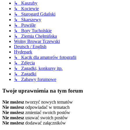
↳ Kaszuby
↳ Kociewie
↳ Starogard Gdański
↳ Skarszewy
↳ Powiśle
↳ Bory Tucholskie
↳ Ziemia Chełmińska
Wolny Browar Tczewski
Deutsch / English
Hydepark
↳ Kącik dla amatorów fotografii
↳ Zdjęcia
↳ Zagadki, konkursy itp.
↳ Zagadki
↳ Zabawy forumowe
Twoje uprawnienia na tym forum
Nie możesz
tworzyć nowych tematów
Nie możesz
odpowiadać w tematach
Nie możesz
zmieniać swoich postów
Nie możesz
usuwać swoich postów
Nie możesz
dodawać załączników