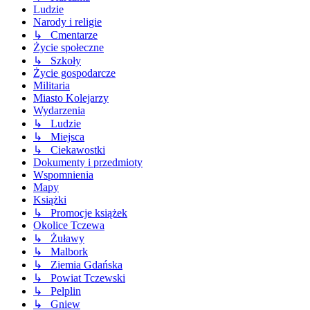
Ludzie
Narody i religie
↳ Cmentarze
Życie społeczne
↳ Szkoły
Życie gospodarcze
Militaria
Miasto Kolejarzy
Wydarzenia
↳ Ludzie
↳ Miejsca
↳ Ciekawostki
Dokumenty i przedmioty
Wspomnienia
Mapy
Książki
↳ Promocje książek
Okolice Tczewa
↳ Żuławy
↳ Malbork
↳ Ziemia Gdańska
↳ Powiat Tczewski
↳ Pelplin
↳ Gniew