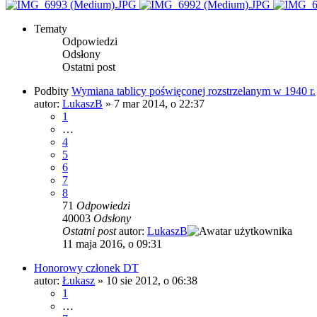
Tematy
Odpowiedzi
Odsłony
Ostatni post
Podbity
Wymiana tablicy poświęconej rozstrzelanym w 1940 r.
autor:
LukaszB
»
7 mar 2014, o 22:37
1
…
4
5
6
7
8
71
Odpowiedzi
40003
Odsłony
Ostatni post
autor:
LukaszB
11 maja 2016, o 09:31
Honorowy członek DT
autor:
Łukasz
»
10 sie 2012, o 06:38
1
…