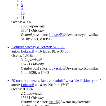
7
8
9
10
11
Ocena: 4.9%
105
Odpowiedzi
57641
Odsłony
Ostatni post
autor:
LukaszB
31 sty 2021, o 09:03
Konkurs wiedzy o Tczewie w I LO
autor:
LukaszB
»
16 lut 2018, o 08:05
Ocena: 1.96%
3
Odpowiedzi
16271
Odsłony
Ostatni post
autor:
LukaszB
1 lut 2020, o 10:03
79 rocznica rozstrzelania zakładników na "świńskim rynku"
autor:
LukaszB
»
14 sty 2019, o 17:37
Ocena: 0.98%
2
Odpowiedzi
15381
Odsłony
Ostatni post
autor:
zielu