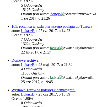
Ocena: 3.92%
5
Odpowiedzi
15125
Odsłony
Ostatni post
autor:
leoncjo
1 sie 2017, o 21:26
165. rocznica wjazdu pierwszego pociągu do Tczewa
autor:
LukaszB
»
27 cze 2017, o 14:23
Ocena: 3.92%
7
Odpowiedzi
13224
Odsłony
Ostatni post
autor:
Jadzia
22 lip 2017, o 21:24
Domowe archiwa
autor:
LukaszB
»
23 maja 2017, o 21:34
4
Odpowiedzi
11555
Odsłony
Ostatni post
autor:
Jadzia
25 cze 2017, o 19:45
Wystawa Tczew w polskiej kinematografii
autor:
LukaszB
»
25 cze 2017, o 13:39
Ocena: 1.96%
0
Odpowiedzi