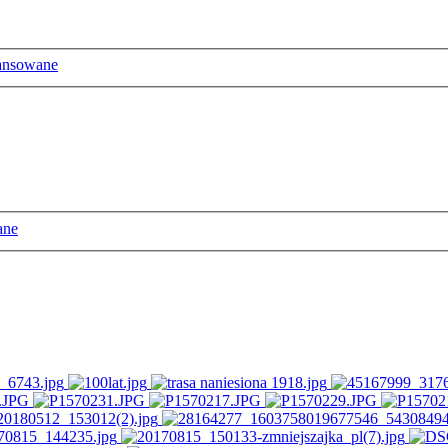
ansowane
ane