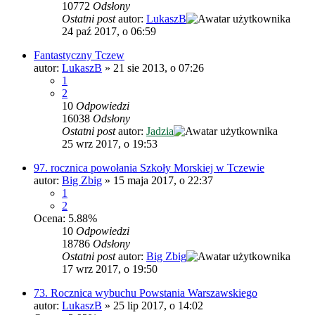
10772
Odsłony
Ostatni post
autor:
LukaszB
24 paź 2017, o 06:59
Fantastyczny Tczew
autor:
LukaszB
»
21 sie 2013, o 07:26
1
2
10
Odpowiedzi
16038
Odsłony
Ostatni post
autor:
Jadzia
25 wrz 2017, o 19:53
97. rocznica powołania Szkoły Morskiej w Tczewie
autor:
Big Zbig
»
15 maja 2017, o 22:37
1
2
Ocena: 5.88%
10
Odpowiedzi
18786
Odsłony
Ostatni post
autor:
Big Zbig
17 wrz 2017, o 19:50
73. Rocznica wybuchu Powstania Warszawskiego
autor:
LukaszB
»
25 lip 2017, o 14:02