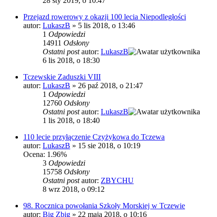
28 sty 2019, o 10:47
Przejazd rowerowy z okazji 100 lecia Niepodległości
autor:
LukaszB
»
5 lis 2018, o 13:46
1
Odpowiedzi
14911
Odsłony
Ostatni post
autor:
LukaszB
6 lis 2018, o 18:30
Tczewskie Zaduszki VIII
autor:
LukaszB
»
26 paź 2018, o 21:47
1
Odpowiedzi
12760
Odsłony
Ostatni post
autor:
LukaszB
1 lis 2018, o 18:40
110 lecie przyłączenie Czyżykowa do Tczewa
autor:
LukaszB
»
15 sie 2018, o 10:19
Ocena: 1.96%
3
Odpowiedzi
15758
Odsłony
Ostatni post
autor:
ZBYCHU
8 wrz 2018, o 09:12
98. Rocznica powołania Szkoły Morskiej w Tczewie
autor:
Big Zbig
»
22 maja 2018, o 10:16