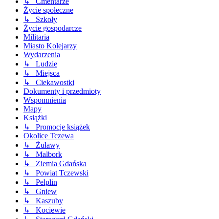
↳ Cmentarze
Życie społeczne
↳ Szkoły
Życie gospodarcze
Militaria
Miasto Kolejarzy
Wydarzenia
↳ Ludzie
↳ Miejsca
↳ Ciekawostki
Dokumenty i przedmioty
Wspomnienia
Mapy
Książki
↳ Promocje książek
Okolice Tczewa
↳ Żuławy
↳ Malbork
↳ Ziemia Gdańska
↳ Powiat Tczewski
↳ Pelplin
↳ Gniew
↳ Kaszuby
↳ Kociewie