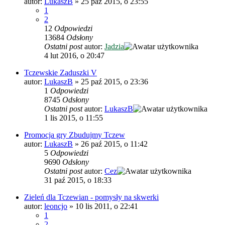
autor:
LukaszB
»
25 paź 2015, o 23:55
1
2
12
Odpowiedzi
13684
Odsłony
Ostatni post
autor:
Jadzia
4 lut 2016, o 20:47
Tczewskie Zaduszki V
autor:
LukaszB
»
25 paź 2015, o 23:36
1
Odpowiedzi
8745
Odsłony
Ostatni post
autor:
LukaszB
1 lis 2015, o 11:55
Promocja gry Zbudujmy Tczew
autor:
LukaszB
»
26 paź 2015, o 11:42
5
Odpowiedzi
9690
Odsłony
Ostatni post
autor:
Cez
31 paź 2015, o 18:33
Zieleń dla Tczewian - pomysły na skwerki
autor:
leoncjo
»
10 lis 2011, o 22:41
1
2