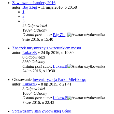
Zawieszenie bandery 2016
autor:
Big Zbig
»
11 maja 2016, o 20:58
1
2
3
25
Odpowiedzi
19094
Odsłony
Ostatni post
autor:
Big Zbig
9 sie 2016, o 15:40
Znaczek turystyczny z wizerunkiem mostu
autor:
LukaszB
»
24 lip 2016, o 19:30
0
Odpowiedzi
8369
Odsłony
Ostatni post
autor:
LukaszB
24 lip 2016, o 19:30
Głosowanie
Inwentaryzacja Parku Miejskiego
autor:
LukaszB
»
8 lip 2015, o 21:41
8
Odpowiedzi
10364
Odsłony
Ostatni post
autor:
LukaszB
7 cze 2016, o 22:43
Sprawdzamy stan Żydowskiej Górki