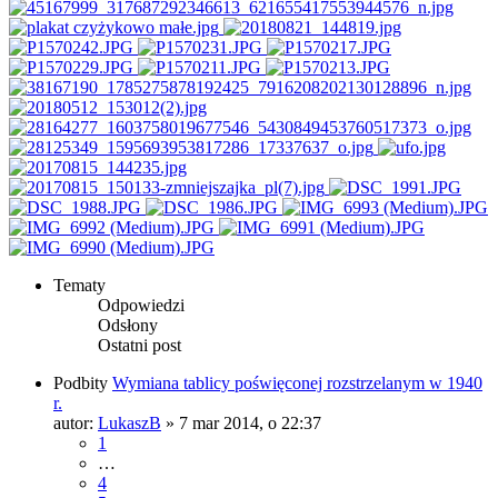
Tematy
Odpowiedzi
Odsłony
Ostatni post
Podbity
Wymiana tablicy poświęconej rozstrzelanym w 1940
r.
autor:
LukaszB
»
7 mar 2014, o 22:37
1
…
4