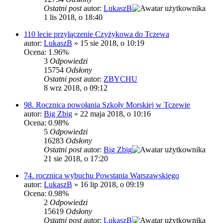
Ostatni post
autor:
LukaszB
1 lis 2018, o 18:40
110 lecie przyłączenie Czyżykowa do Tczewa
autor:
LukaszB
»
15 sie 2018, o 10:19
Ocena: 1.96%
3
Odpowiedzi
15754
Odsłony
Ostatni post
autor:
ZBYCHU
8 wrz 2018, o 09:12
98. Rocznica powołania Szkoły Morskiej w Tczewie
autor:
Big Zbig
»
22 maja 2018, o 10:16
Ocena: 0.98%
5
Odpowiedzi
16283
Odsłony
Ostatni post
autor:
Big Zbig
21 sie 2018, o 17:20
74. rocznica wybuchu Powstania Warszawskiego
autor:
LukaszB
»
16 lip 2018, o 09:19
Ocena: 0.98%
2
Odpowiedzi
15619
Odsłony
Ostatni post
autor:
LukaszB