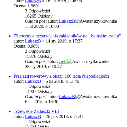
autor:
LukaszB
»
16 lut 2018, o 08:05
Ocena: 1.96%
3
Odpowiedzi
16265
Odsłony
Ostatni post
autor:
LukaszB
1 lut 2020, o 10:03
79 rocznica rozstrzelania zakładników na "świńskim rynku"
autor:
LukaszB
»
14 sty 2019, o 17:37
Ocena: 0.98%
2
Odpowiedzi
15376
Odsłony
Ostatni post
autor:
zielu
28 sty 2019, o 10:47
Przejazd rowerowy z okazji 100 lecia Niepodległości
autor:
LukaszB
»
5 lis 2018, o 13:46
1
Odpowiedzi
14907
Odsłony
Ostatni post
autor:
LukaszB
6 lis 2018, o 18:30
Tczewskie Zaduszki VIII
autor:
LukaszB
»
26 paź 2018, o 21:47
1
Odpowiedzi
12754
Odsłony