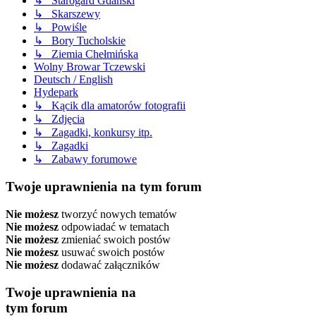
↳ Starogard Gdański
↳ Skarszewy
↳ Powiśle
↳ Bory Tucholskie
↳ Ziemia Chełmińska
Wolny Browar Tczewski
Deutsch / English
Hydepark
↳ Kącik dla amatorów fotografii
↳ Zdjęcia
↳ Zagadki, konkursy itp.
↳ Zagadki
↳ Zabawy forumowe
Twoje uprawnienia na tym forum
Nie możesz
tworzyć nowych tematów
Nie możesz
odpowiadać w tematach
Nie możesz
zmieniać swoich postów
Nie możesz
usuwać swoich postów
Nie możesz
dodawać załączników
Twoje uprawnienia na
tym forum