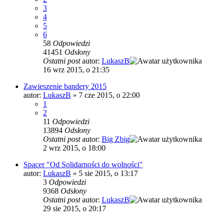
3
4
5
6
58
Odpowiedzi
41451
Odsłony
Ostatni post
autor:
LukaszB
16 wrz 2015, o 21:35
Zawieszenie bandery 2015
autor:
LukaszB
»
7 cze 2015, o 22:00
1
2
11
Odpowiedzi
13894
Odsłony
Ostatni post
autor:
Big Zbig
2 wrz 2015, o 18:00
Spacer "Od Solidarności do wolności"
autor:
LukaszB
»
5 sie 2015, o 13:17
3
Odpowiedzi
9368
Odsłony
Ostatni post
autor:
LukaszB
29 sie 2015, o 20:17