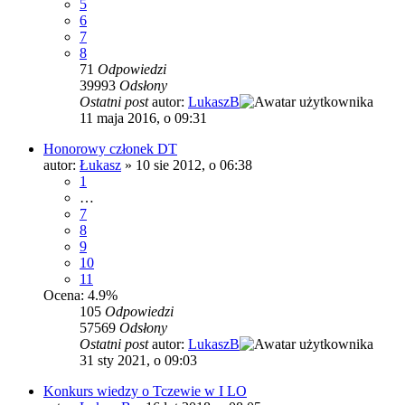
5
6
7
8
71
Odpowiedzi
39993
Odsłony
Ostatni post
autor:
LukaszB
11 maja 2016, o 09:31
Honorowy członek DT
autor:
Łukasz
»
10 sie 2012, o 06:38
1
…
7
8
9
10
11
Ocena: 4.9%
105
Odpowiedzi
57569
Odsłony
Ostatni post
autor:
LukaszB
31 sty 2021, o 09:03
Konkurs wiedzy o Tczewie w I LO