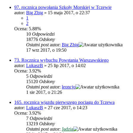
97. rocznica powołania Szkoły Morskiej w Tczewie
autor:
Big Zbig
»
15 maja 2017, o 22:37
1
2
Ocena: 5.88%
10
Odpowiedzi
18776
Odsłony
Ostatni post
autor:
Big Zbig
17 wrz 2017, o 19:50
73. Rocznica wybuchu Powstania Warszawskiego
autor:
LukaszB
»
25 lip 2017, o 14:02
Ocena: 3.92%
5
Odpowiedzi
15120
Odsłony
Ostatni post
autor:
leoncjo
1 sie 2017, o 21:26
165. rocznica wjazdu pierwszego pociągu do Tczewa
autor:
LukaszB
»
27 cze 2017, o 14:23
Ocena: 3.92%
7
Odpowiedzi
13219
Odsłony
Ostatni post
autor:
Jadzia