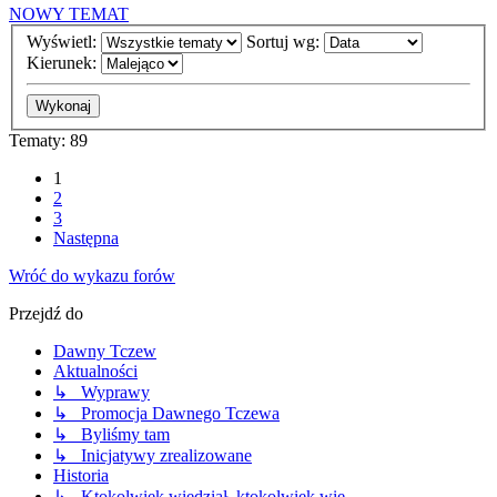
NOWY TEMAT
Wyświetl:
Sortuj wg:
Kierunek:
Tematy: 89
1
2
3
Następna
Wróć do wykazu forów
Przejdź do
Dawny Tczew
Aktualności
↳ Wyprawy
↳ Promocja Dawnego Tczewa
↳ Byliśmy tam
↳ Inicjatywy zrealizowane
Historia
↳ Ktokolwiek wiedział, ktokolwiek wie