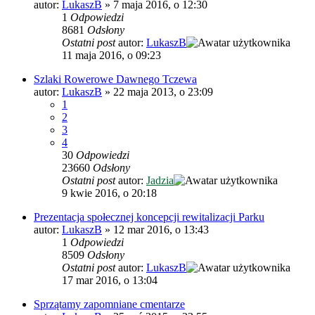
autor:
LukaszB
»
7 maja 2016, o 12:30
1
Odpowiedzi
8681
Odsłony
Ostatni post
autor:
LukaszB
11 maja 2016, o 09:23
Szlaki Rowerowe Dawnego Tczewa
autor:
LukaszB
»
22 maja 2013, o 23:09
1
2
3
4
30
Odpowiedzi
23660
Odsłony
Ostatni post
autor:
Jadzia
9 kwie 2016, o 20:18
Prezentacja społecznej koncepcji rewitalizacji Parku
autor:
LukaszB
»
12 mar 2016, o 13:43
1
Odpowiedzi
8509
Odsłony
Ostatni post
autor:
LukaszB
17 mar 2016, o 13:04
Sprzątamy zapomniane cmentarze