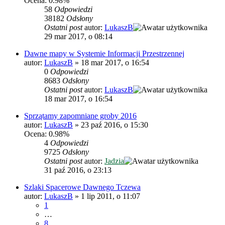
Ocena: 0.98%
58
Odpowiedzi
38182
Odsłony
Ostatni post
autor:
LukaszB
29 mar 2017, o 08:14
Dawne mapy w Systemie Informacji Przestrzennej
autor:
LukaszB
»
18 mar 2017, o 16:54
0
Odpowiedzi
8683
Odsłony
Ostatni post
autor:
LukaszB
18 mar 2017, o 16:54
Sprzątamy zapomniane groby 2016
autor:
LukaszB
»
23 paź 2016, o 15:30
Ocena: 0.98%
4
Odpowiedzi
9725
Odsłony
Ostatni post
autor:
Jadzia
31 paź 2016, o 23:13
Szlaki Spacerowe Dawnego Tczewa
autor:
LukaszB
»
1 lip 2011, o 11:07
1
…
8