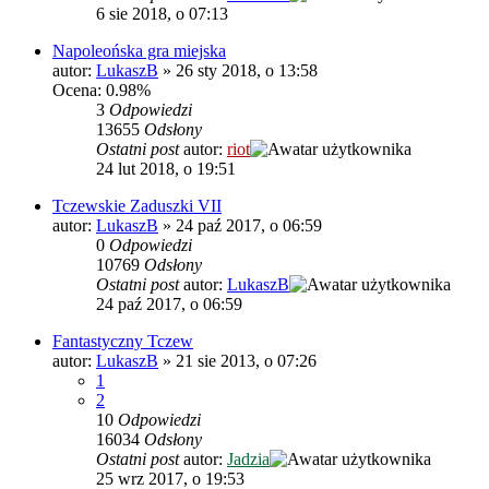
6 sie 2018, o 07:13
Napoleońska gra miejska
autor:
LukaszB
»
26 sty 2018, o 13:58
Ocena: 0.98%
3
Odpowiedzi
13655
Odsłony
Ostatni post
autor:
riot
24 lut 2018, o 19:51
Tczewskie Zaduszki VII
autor:
LukaszB
»
24 paź 2017, o 06:59
0
Odpowiedzi
10769
Odsłony
Ostatni post
autor:
LukaszB
24 paź 2017, o 06:59
Fantastyczny Tczew
autor:
LukaszB
»
21 sie 2013, o 07:26
1
2
10
Odpowiedzi
16034
Odsłony
Ostatni post
autor:
Jadzia
25 wrz 2017, o 19:53