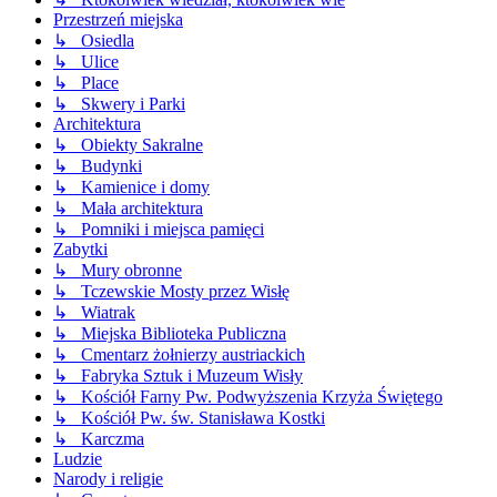
Przestrzeń miejska
↳ Osiedla
↳ Ulice
↳ Place
↳ Skwery i Parki
Architektura
↳ Obiekty Sakralne
↳ Budynki
↳ Kamienice i domy
↳ Mała architektura
↳ Pomniki i miejsca pamięci
Zabytki
↳ Mury obronne
↳ Tczewskie Mosty przez Wisłę
↳ Wiatrak
↳ Miejska Biblioteka Publiczna
↳ Cmentarz żołnierzy austriackich
↳ Fabryka Sztuk i Muzeum Wisły
↳ Kościół Farny Pw. Podwyższenia Krzyża Świętego
↳ Kościół Pw. św. Stanisława Kostki
↳ Karczma
Ludzie
Narody i religie