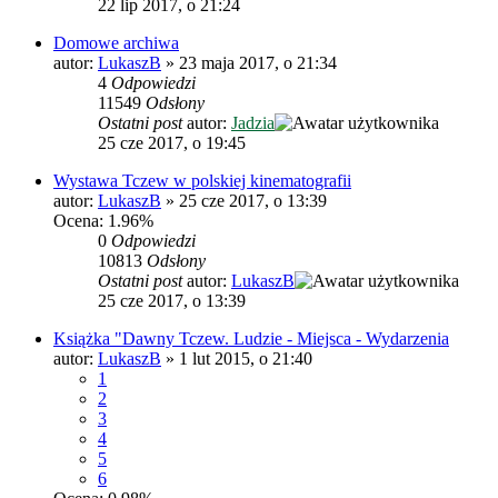
22 lip 2017, o 21:24
Domowe archiwa
autor:
LukaszB
»
23 maja 2017, o 21:34
4
Odpowiedzi
11549
Odsłony
Ostatni post
autor:
Jadzia
25 cze 2017, o 19:45
Wystawa Tczew w polskiej kinematografii
autor:
LukaszB
»
25 cze 2017, o 13:39
Ocena: 1.96%
0
Odpowiedzi
10813
Odsłony
Ostatni post
autor:
LukaszB
25 cze 2017, o 13:39
Książka "Dawny Tczew. Ludzie - Miejsca - Wydarzenia
autor:
LukaszB
»
1 lut 2015, o 21:40
1
2
3
4
5
6