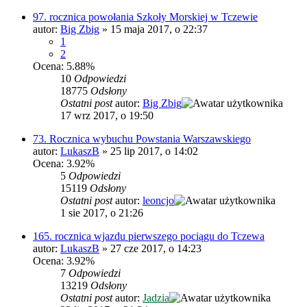
97. rocznica powołania Szkoły Morskiej w Tczewie
autor:
Big Zbig
»
15 maja 2017, o 22:37
1
2
Ocena: 5.88%
10
Odpowiedzi
18775
Odsłony
Ostatni post
autor:
Big Zbig
17 wrz 2017, o 19:50
73. Rocznica wybuchu Powstania Warszawskiego
autor:
LukaszB
»
25 lip 2017, o 14:02
Ocena: 3.92%
5
Odpowiedzi
15119
Odsłony
Ostatni post
autor:
leoncjo
1 sie 2017, o 21:26
165. rocznica wjazdu pierwszego pociągu do Tczewa
autor:
LukaszB
»
27 cze 2017, o 14:23
Ocena: 3.92%
7
Odpowiedzi
13219
Odsłony
Ostatni post
autor:
Jadzia