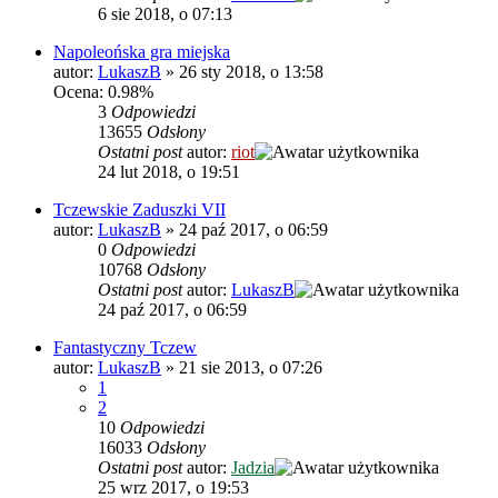
6 sie 2018, o 07:13
Napoleońska gra miejska
autor:
LukaszB
»
26 sty 2018, o 13:58
Ocena: 0.98%
3
Odpowiedzi
13655
Odsłony
Ostatni post
autor:
riot
24 lut 2018, o 19:51
Tczewskie Zaduszki VII
autor:
LukaszB
»
24 paź 2017, o 06:59
0
Odpowiedzi
10768
Odsłony
Ostatni post
autor:
LukaszB
24 paź 2017, o 06:59
Fantastyczny Tczew
autor:
LukaszB
»
21 sie 2013, o 07:26
1
2
10
Odpowiedzi
16033
Odsłony
Ostatni post
autor:
Jadzia
25 wrz 2017, o 19:53