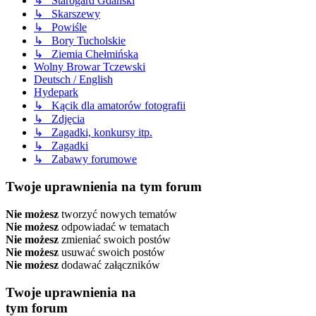
↳ Starogard Gdański
↳ Skarszewy
↳ Powiśle
↳ Bory Tucholskie
↳ Ziemia Chełmińska
Wolny Browar Tczewski
Deutsch / English
Hydepark
↳ Kącik dla amatorów fotografii
↳ Zdjęcia
↳ Zagadki, konkursy itp.
↳ Zagadki
↳ Zabawy forumowe
Twoje uprawnienia na tym forum
Nie możesz
tworzyć nowych tematów
Nie możesz
odpowiadać w tematach
Nie możesz
zmieniać swoich postów
Nie możesz
usuwać swoich postów
Nie możesz
dodawać załączników
Twoje uprawnienia na
tym forum