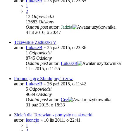
autor:
LukaszB
»
25 paź 2015, o 23:55
1
2
12
Odpowiedzi
13683
Odsłony
Ostatni post
autor:
Jadzia
4 lut 2016, o 20:47
Tczewskie Zaduszki V
autor:
LukaszB
»
25 paź 2015, o 23:36
1
Odpowiedzi
8745
Odsłony
Ostatni post
autor:
LukaszB
1 lis 2015, o 11:55
Promocja gry Zbudujmy Tczew
autor:
LukaszB
»
26 paź 2015, o 11:42
5
Odpowiedzi
9689
Odsłony
Ostatni post
autor:
Cez
31 paź 2015, o 18:33
Zieleń dla Tczewian - pomysły na skwerki
autor:
leoncjo
»
10 lis 2011, o 22:41
1
2