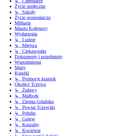
↳ Cmentarze
Życie społeczne
↳ Szkoły
Życie gospodarcze
Militaria
Miasto Kolejarzy
Wydarzenia
↳ Ludzie
↳ Miejsca
↳ Ciekawostki
Dokumenty i przedmioty
Wspomnienia
Mapy
Książki
↳ Promocje książek
Okolice Tczewa
↳ Żuławy
↳ Malbork
↳ Ziemia Gdańska
↳ Powiat Tczewski
↳ Pelplin
↳ Gniew
↳ Kaszuby
↳ Kociewie