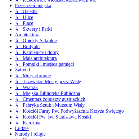
Przestrzeń miejska
↳ Osiedla
↳ Ulice
↳ Place
↳ Skwery i Parki
Architektura
↳ Obiekty Sakralne
↳ Budynki
↳ Kamienice i domy
↳ Mała architektura
↳ Pomniki i miejsca pamięci
Zabytki
↳ Mury obronne
↳ Tczewskie Mosty przez Wisłę
↳ Wiatrak
↳ Miejska Biblioteka Publiczna
↳ Cmentarz żołnierzy austriackich
↳ Fabryka Sztuk i Muzeum Wisły
↳ Kościół Farny Pw. Podwyższenia Krzyża Świętego
↳ Kościół Pw. św. Stanisława Kostki
↳ Karczma
Ludzie
Narody i religie