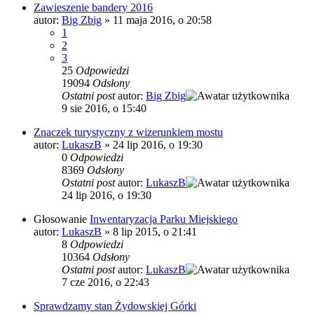
Zawieszenie bandery 2016
autor:
Big Zbig
»
11 maja 2016, o 20:58
1
2
3
25
Odpowiedzi
19094
Odsłony
Ostatni post
autor:
Big Zbig
9 sie 2016, o 15:40
Znaczek turystyczny z wizerunkiem mostu
autor:
LukaszB
»
24 lip 2016, o 19:30
0
Odpowiedzi
8369
Odsłony
Ostatni post
autor:
LukaszB
24 lip 2016, o 19:30
Głosowanie
Inwentaryzacja Parku Miejskiego
autor:
LukaszB
»
8 lip 2015, o 21:41
8
Odpowiedzi
10364
Odsłony
Ostatni post
autor:
LukaszB
7 cze 2016, o 22:43
Sprawdzamy stan Żydowskiej Górki