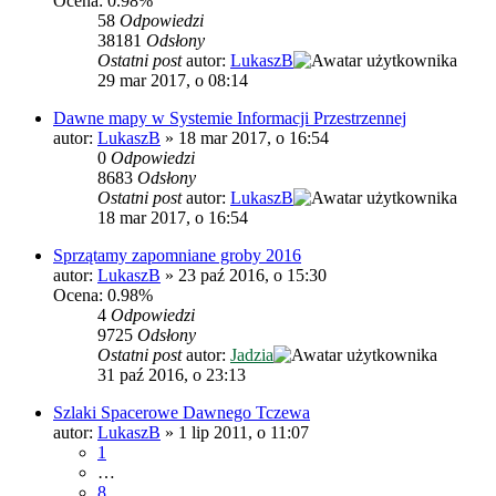
Ocena: 0.98%
58
Odpowiedzi
38181
Odsłony
Ostatni post
autor:
LukaszB
29 mar 2017, o 08:14
Dawne mapy w Systemie Informacji Przestrzennej
autor:
LukaszB
»
18 mar 2017, o 16:54
0
Odpowiedzi
8683
Odsłony
Ostatni post
autor:
LukaszB
18 mar 2017, o 16:54
Sprzątamy zapomniane groby 2016
autor:
LukaszB
»
23 paź 2016, o 15:30
Ocena: 0.98%
4
Odpowiedzi
9725
Odsłony
Ostatni post
autor:
Jadzia
31 paź 2016, o 23:13
Szlaki Spacerowe Dawnego Tczewa
autor:
LukaszB
»
1 lip 2011, o 11:07
1
…
8