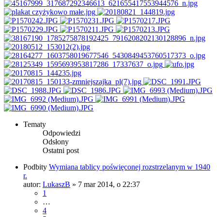
Tematy
Odpowiedzi
Odsłony
Ostatni post
Podbity
Wymiana tablicy poświęconej rozstrzelanym w 1940
r.
autor:
LukaszB
»
7 mar 2014, o 22:37
1
…
4