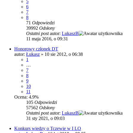
5
6
7
8
71
Odpowiedzi
39992
Odsłony
Ostatni post
autor:
LukaszB
11 maja 2016, o 09:31
Honorowy członek DT
autor:
Łukasz
»
10 sie 2012, o 06:38
1
…
7
8
9
10
11
Ocena: 4.9%
105
Odpowiedzi
57562
Odsłony
Ostatni post
autor:
LukaszB
31 sty 2021, o 09:03
Konkurs wiedzy o Tczewie w I LO