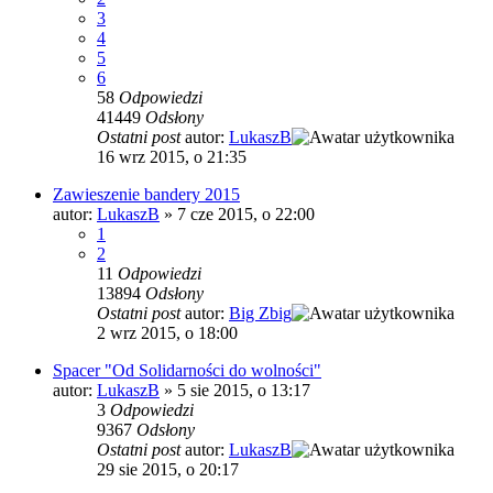
3
4
5
6
58
Odpowiedzi
41449
Odsłony
Ostatni post
autor:
LukaszB
16 wrz 2015, o 21:35
Zawieszenie bandery 2015
autor:
LukaszB
»
7 cze 2015, o 22:00
1
2
11
Odpowiedzi
13894
Odsłony
Ostatni post
autor:
Big Zbig
2 wrz 2015, o 18:00
Spacer "Od Solidarności do wolności"
autor:
LukaszB
»
5 sie 2015, o 13:17
3
Odpowiedzi
9367
Odsłony
Ostatni post
autor:
LukaszB
29 sie 2015, o 20:17