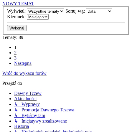
NOWY TEMAT
Wyświetl:
Sortuj wg:
Kierunek:
Tematy: 89
1
2
3
Następna
Wróć do wykazu forów
Przejdź do
Dawny Tczew
Aktualności
↳ Wyprawy
↳ Promocja Dawnego Tczewa
↳ Byliśmy tam
↳ Inicjatywy zrealizowane
Historia
↳ Ktokolwiek wiedział, ktokolwiek wie