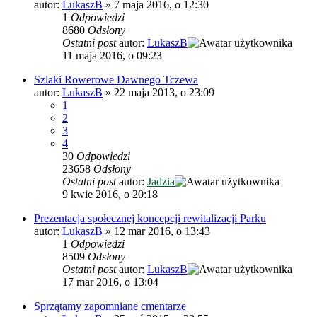
autor:
LukaszB
»
7 maja 2016, o 12:30
1
Odpowiedzi
8680
Odsłony
Ostatni post
autor:
LukaszB
11 maja 2016, o 09:23
Szlaki Rowerowe Dawnego Tczewa
autor:
LukaszB
»
22 maja 2013, o 23:09
1
2
3
4
30
Odpowiedzi
23658
Odsłony
Ostatni post
autor:
Jadzia
9 kwie 2016, o 20:18
Prezentacja społecznej koncepcji rewitalizacji Parku
autor:
LukaszB
»
12 mar 2016, o 13:43
1
Odpowiedzi
8509
Odsłony
Ostatni post
autor:
LukaszB
17 mar 2016, o 13:04
Sprzątamy zapomniane cmentarze