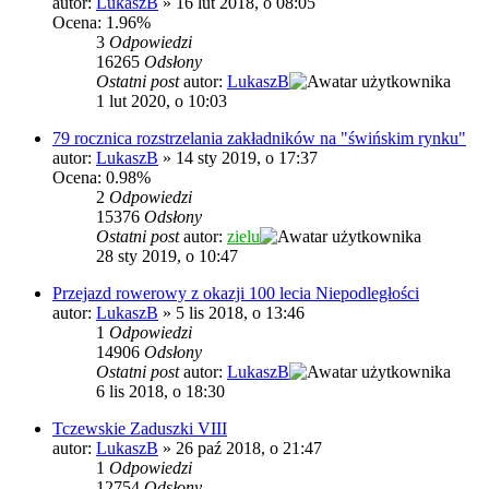
autor:
LukaszB
»
16 lut 2018, o 08:05
Ocena: 1.96%
3
Odpowiedzi
16265
Odsłony
Ostatni post
autor:
LukaszB
1 lut 2020, o 10:03
79 rocznica rozstrzelania zakładników na "świńskim rynku"
autor:
LukaszB
»
14 sty 2019, o 17:37
Ocena: 0.98%
2
Odpowiedzi
15376
Odsłony
Ostatni post
autor:
zielu
28 sty 2019, o 10:47
Przejazd rowerowy z okazji 100 lecia Niepodległości
autor:
LukaszB
»
5 lis 2018, o 13:46
1
Odpowiedzi
14906
Odsłony
Ostatni post
autor:
LukaszB
6 lis 2018, o 18:30
Tczewskie Zaduszki VIII
autor:
LukaszB
»
26 paź 2018, o 21:47
1
Odpowiedzi
12754
Odsłony