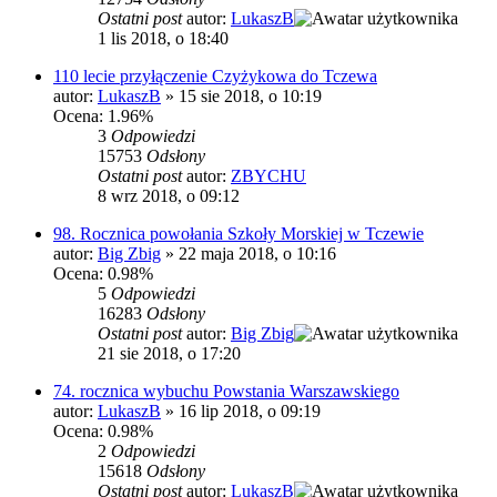
Ostatni post
autor:
LukaszB
1 lis 2018, o 18:40
110 lecie przyłączenie Czyżykowa do Tczewa
autor:
LukaszB
»
15 sie 2018, o 10:19
Ocena: 1.96%
3
Odpowiedzi
15753
Odsłony
Ostatni post
autor:
ZBYCHU
8 wrz 2018, o 09:12
98. Rocznica powołania Szkoły Morskiej w Tczewie
autor:
Big Zbig
»
22 maja 2018, o 10:16
Ocena: 0.98%
5
Odpowiedzi
16283
Odsłony
Ostatni post
autor:
Big Zbig
21 sie 2018, o 17:20
74. rocznica wybuchu Powstania Warszawskiego
autor:
LukaszB
»
16 lip 2018, o 09:19
Ocena: 0.98%
2
Odpowiedzi
15618
Odsłony
Ostatni post
autor:
LukaszB