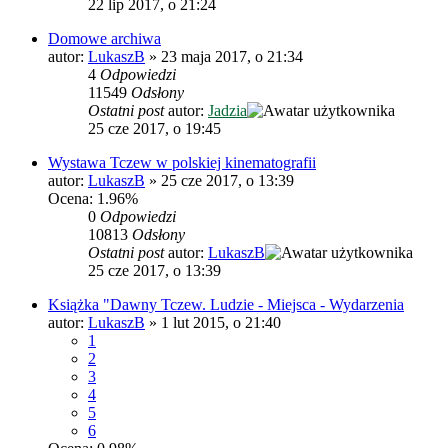
22 lip 2017, o 21:24
Domowe archiwa
autor:
LukaszB
»
23 maja 2017, o 21:34
4
Odpowiedzi
11549
Odsłony
Ostatni post
autor:
Jadzia
25 cze 2017, o 19:45
Wystawa Tczew w polskiej kinematografii
autor:
LukaszB
»
25 cze 2017, o 13:39
Ocena: 1.96%
0
Odpowiedzi
10813
Odsłony
Ostatni post
autor:
LukaszB
25 cze 2017, o 13:39
Książka "Dawny Tczew. Ludzie - Miejsca - Wydarzenia
autor:
LukaszB
»
1 lut 2015, o 21:40
1
2
3
4
5
6